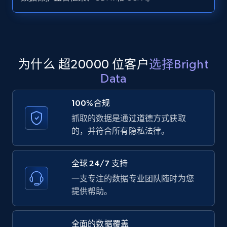
Zillow properties listing information -
Search by parameters on zillow and use the
direct link as input
Zpid, City, State, HomeStatus, Address,
为什么 超20000 位客户
选择Bright
IsListingClaimedByCurrentSignedInUser,
Data
IsCurrentSignedInAgentResponsible, Bedrooms,
and more.
100%合规
抓取的数据是通过道德方式获取
12K+
1.3K+
注册使用
的，并符合所有隐私法律。
全球 24/7 支持
LinkedIn posts
一支专注的数据专业团队随时为您
URL, ID, User id, Use url, Title, Headline, Post
提供帮助。
text, Date posted, and more.
全面的数据覆盖
11.3K+
1.5K+
注册使用