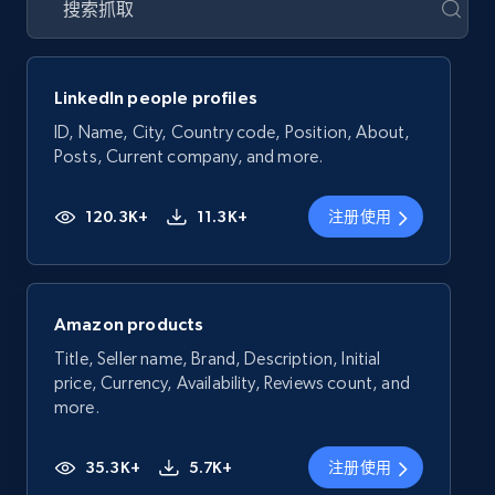
LinkedIn people profiles
ID, Name, City, Country code, Position, About,
Posts, Current company, and more.
120.3K+
11.3K+
注册使用
Amazon products
Title, Seller name, Brand, Description, Initial
price, Currency, Availability, Reviews count, and
more.
35.3K+
5.7K+
注册使用