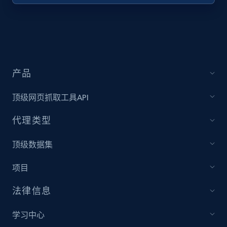
URL, Title, Youtuber, Youtuber md5, Video url,
Video length, Likes, Views, and more.
8.1K+
714+
注册使用
产品
顶级网页抓取工具API
Youtube - Videos posts - Collect YouTube
posts by hashtags
代理类型
URL, Title, Youtuber, Youtuber md5, Video url,
Video length, Likes, Views, and more.
顶级数据集
项目
8.1K+
714+
注册使用
法律信息
学习中心
Youtube - Videos posts - Discovery records