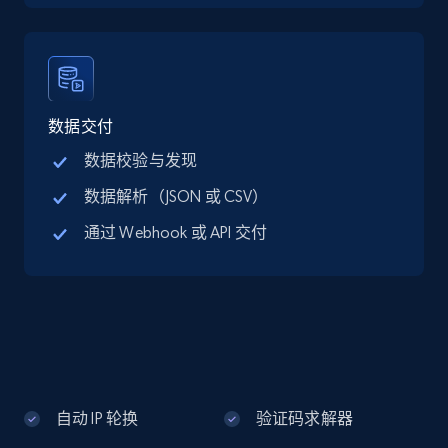
Google Maps full information - discover
records by location search
Place id, URL, Country, Name, Category,
Address, Description, Business details, and
数据交付
more.
数据校验与发现
数据解析（JSON 或 CSV）
13.3K+
1.7K+
注册使用
通过 Webhook 或 API 交付
Google Maps full information - Collect
Google Maps Businesses data by place id
Place id, URL, Country, Name, Category,
Address, Description, Business details, and
more.
自动 IP 轮换
验证码求解器