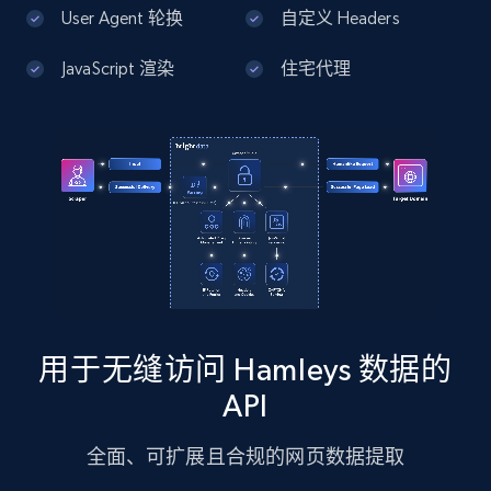
13.3K+
1.7K+
注册使用
User Agent 轮换
自定义 Headers
JavaScript 渲染
住宅代理
Google Maps full information - Discover
new records by Customer ID
Place id, URL, Country, Name, Category,
Address, Description, Business details, and
more.
13.3K+
1.7K+
注册使用
用于无缝访问 Hamleys 数据的
Instagram - Posts
API
URL, User posted, Description, Hashtags, Num
comments, Date posted, Likes, Photos, and
全面、可扩展且合规的网页数据提取
more.