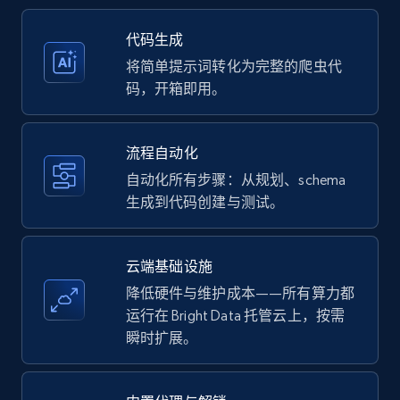
35.3K+
5.7K+
注册使用
代码生成
将简单提示词转化为完整的爬虫代
码，开箱即用。
Amazon products - Collects products by
specific keywords
流程自动化
Title, Seller name, Brand, Description, Initial
自动化所有步骤：从规划、schema
price, Currency, Availability, Reviews count, and
生成到代码创建与测试。
more.
35.3K+
5.7K+
注册使用
云端基础设施
降低硬件与维护成本——所有算力都
运行在 Bright Data 托管云上，按需
瞬时扩展。
Amazon products - find products by using
upc numbers
Title, Seller name, Brand, Description, Initial