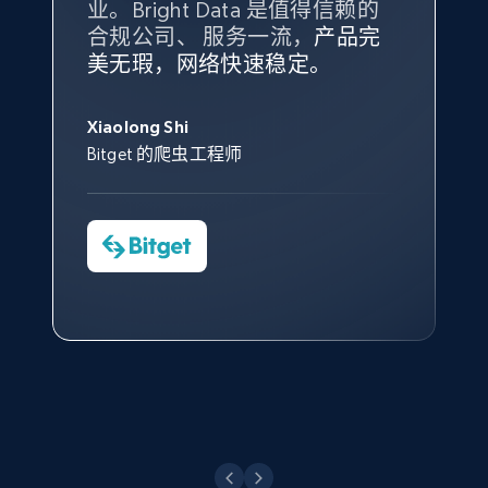
业。Bright Data 是值得信赖的
Data 和 tgndata 发挥作用的地
合规公司、 服务一流，
方。
产品完
Bright Data 拥有自有代理基础
根据我的使用体验，Bright Data
我们对与 Bright Data 的合作感
我们对 Bright Data 的
可靠性
印
美无瑕，网络快速稳定。
设施，助您持续获取网络数据。
的服务价值不可估量。Bright
到非常满意。各方面都很不错，
象深刻，对整体服务也非常满
此外，他们的网页解锁工具还能
Data 帮助我们采集了充足的公
网络非常稳定，而我们对其客户
意。我们与客户经理保持着定期
X (formerly Twitter) - Posts - Collecting
George Koutsoudopoulos
帮助您轻松绕过烦人的验证码
共网络数据以满足需求，并通过
服务和支持团队也非常认可。
沟通，他的协助对我们非常有帮
Twitter posts URLs
Xiaolong Shi
tgndata 的首席执行官 (CEO)
（CAPTCHA）。
其支持团队和开发团队，让我们
助。
Bitget 的爬虫工程师
ID, User posted, Name, Description, Date
对许多流程进行了优化。
posted, Photos, URL, Quoted post, and more.
Cheddi Rai
Nicholas Renotte
Yorgos Panzaris
AdRetreaver CEO
数据科学专家
Charmagne Cruz
Convert Group 的 CTO
10.3K+
1.2K+
注册使用
—— Shopee Philippines Inc. 报告与分析、
点击观看
业务技术与定价负责人
X (formerly Twitter) - Posts - Getting x
posts by array of profiles
点击观看
ID, User posted, Name, Description, Date
posted, Photos, URL, Quoted post, and more.