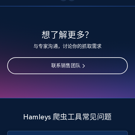
10.3K+
1.2K+
注册使用
TikTok - Profiles
想了解更多？
Account id, Nickname, Biography, Awg
与专家沟通，讨论你的抓取需求
engagement rate, Comment engagement rate,
Like engagement rate, Bio link, Predicted lang,
and more.
联系销售团队
8.3K+
963+
注册使用
TikTok - Profiles - Discover by search URL
and country
Hamleys 爬虫工具常见问题
Account id, Nickname, Biography, Awg
engagement rate, Comment engagement rate,