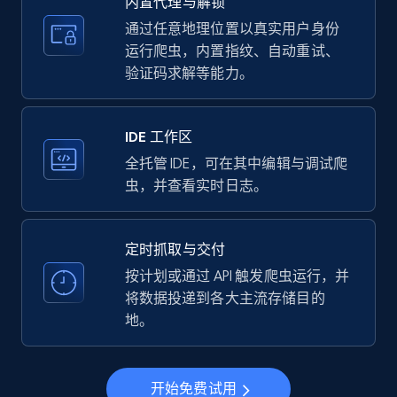
内置代理与解锁
price, Currency, Availability, Reviews count, and
more.
通过任意地理位置以真实用户身份
运行爬虫，内置指纹、自动重试、
验证码求解等能力。
35.3K+
5.7K+
注册使用
IDE 工作区
LinkedIn company information
全托管 IDE，可在其中编辑与调试爬
虫，并查看实时日志。
ID, Name, Country code, Locations, Followers,
Employees in linkedin, About, Specialties, and
more.
定时抓取与交付
按计划或通过 API 触发爬虫运行，并
33.5K+
3.5K+
注册使用
将数据投递到各大主流存储目的
地。
Instagram - Profiles
开始免费试用
Account, Fbid, ID, Followers, Posts count, Is