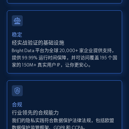
IsCurrentSignedInAgentResponsible, Bedrooms,
and more.
12K+
1.3K+
注册使用
稳定
经实战验证的基础设施
Bright Data 平台为全球 20,000+ 家企业提供支持，
Zillow properties listing information -
提供 99.99% 运行时间保障，并可访问覆盖 195 个国
Discover by custom filters - location, home
家的 150M+ 真实用户 IP，让你更安心。
type and status
Zpid, City, State, HomeStatus, Address,
IsListingClaimedByCurrentSignedInUser,
IsCurrentSignedInAgentResponsible, Bedrooms,
and more.
合规
12K+
1.3K+
注册使用
行业领先的合规能力
我们的隐私实践符合数据保护法律法规，包括欧盟
数据保护监管框架、GDPR 和 CCPA。