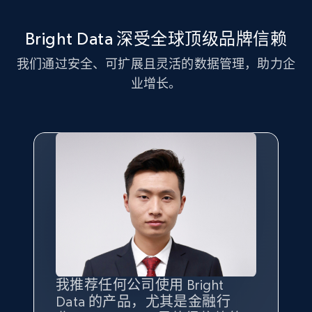
11.3K+
1.5K+
注册使用
Bright Data 深受全球顶级品牌信赖
我们通过安全、可扩展且灵活的数据管理，助力企
LinkedIn posts - Discover new posts
业增长。
company URL
URL, ID, User id, Use url, Title, Headline, Post
text, Date posted, and more.
11.3K+
1.5K+
注册使用
X (formerly Twitter) - Posts
ID, User posted, Name, Description, Date
posted, Photos, URL, Quoted post, and more.
我推荐任何公司使用 Bright
最重要的是拥有
质量
最好、
数量
Data 的产品，尤其是金融行
最多的数据，而这正是 Bright
10.3K+
1.2K+
注册使用