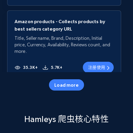
Amazon products - Collects products by
best sellers category URL
Title, Seller name, Brand, Description, Initial
price, Currency, Availability, Reviews count, and
more.
35.3K+
5.7K+
注册使用
Load more
Amazon products - Collects products by
specific category URL
Title, Seller name, Brand, Description, Initial
Hamleys 爬虫核心特性
price, Currency, Availability, Reviews count, and
more.