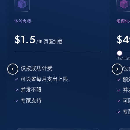
Name, URL, ID, Cb rank, Region, About,
Industries, Operating status, and more.
体验套餐
规模化
15.6K+
1.6K+
注册使用
$1.5
$
4
/1K 页面加载
Crunchbase companies information -
滑动以
Searching data by keyword
仅按成功计费
包
Name, URL, ID, Cb rank, Region, About,
可设置每月支出上限
额外
Industries, Operating status, and more.
并发不限
并
15.6K+
1.6K+
注册使用
专家支持
可
专
Linkedin job listings information