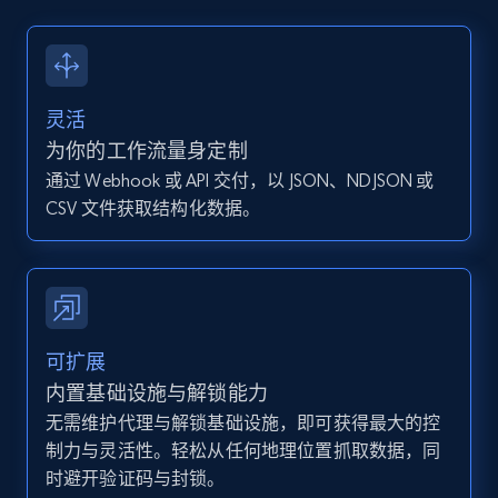
13.2K+
1.6K+
注册使用
灵活
Instagram - Posts - Collects posts from a
为你的工作流量身定制
specific URLs by using profile URL
通过 Webhook 或 API 交付，以 JSON、NDJSON 或
URL, User posted, Description, Hashtags, Num
CSV 文件获取结构化数据。
comments, Date posted, Likes, Photos, and
more.
13.2K+
1.6K+
注册使用
可扩展
内置基础设施与解锁能力
无需维护代理与解锁基础设施，即可获得最大的控
Zillow properties listing information
制力与灵活性。轻松从任何地理位置抓取数据，同
Zpid, City, State, HomeStatus, Address,
时避开验证码与封锁。
IsListingClaimedByCurrentSignedInUser,