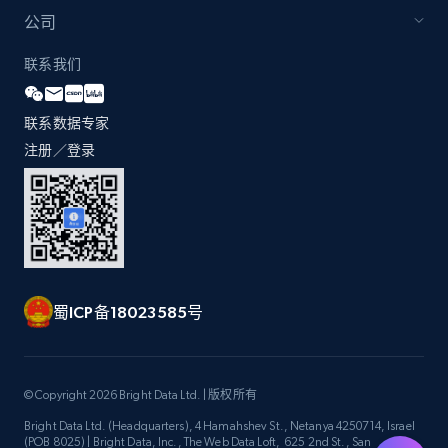
by Explore page URL
公司
URL, Title, Youtuber, Youtuber md5, Video url,
Video length, Likes, Views, and more.
联系我们
8.1K+
714+
注册使用
联系数据专家
注册／登录
Youtube - Videos posts - Discovery videos
by podcast url
URL, Title, Youtuber, Youtuber md5, Video url,
Video length, Likes, Views, and more.
蜀ICP备18023585号
8.1K+
714+
注册使用
© Copyright 2026 Bright Data Ltd. | 版权所有
Bright Data Ltd. (Headquarters), 4 Hamahshev St., Netanya 4250714, Israel
Amazon Reviews
(POB 8025) | Bright Data, Inc., The Web Data Loft, 625 2nd St., San