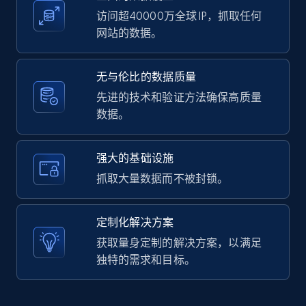
访问超40000万全球 IP，抓取任何
网站的数据。
LinkedIn posts - Discover user's articles by
无与伦比的数据质量
URL
先进的技术和验证方法确保高质量
URL, ID, User id, Use url, Title, Headline, Post
数据。
text, Date posted, and more.
11.3K+
1.5K+
注册使用
强大的基础设施
抓取大量数据而不被封锁。
LinkedIn posts - Discover posts by Profile
定制化解决方案
URL
获取量身定制的解决方案，以满足
URL, ID, User id, Use url, Title, Headline, Post
独特的需求和目标。
text, Date posted, and more.