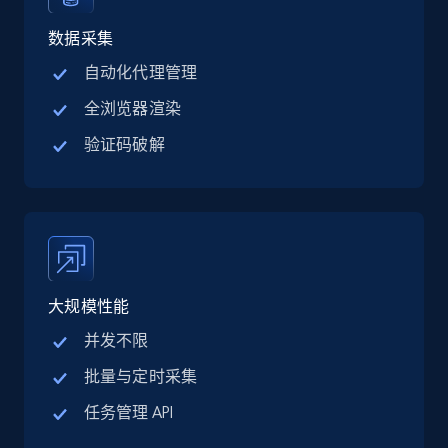
Linkedin job listings information - Discover
jobs by company URL
数据采集
URL, Job posting id, Job title, Company name,
自动化代理管理
Company id, Job location, Job summary, Job
全浏览器渲染
seniority level, and more.
验证码破解
15.3K+
2.2K+
注册使用
Google Maps full information
Place id, URL, Country, Name, Category,
大规模性能
Address, Description, Business details, and
more.
并发不限
批量与定时采集
13.3K+
1.7K+
注册使用
任务管理 API