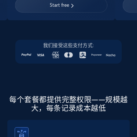
URL, Job posting id, Job title, Company name,
Start free
Company id, Job location, Job summary, Job
seniority level, and more.
15.3K+
2.2K+
注册使用
我们接受这些支付方式:
Linkedin job listings information - Discover
new jobs by keyword
URL, Job posting id, Job title, Company name,
Company id, Job location, Job summary, Job
seniority level, and more.
每个套餐都提供完整权限——规模越
大，每条记录成本越低
15.3K+
2.2K+
注册使用