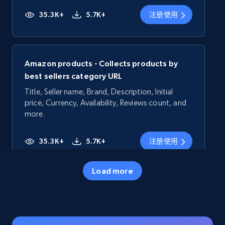
35.3K+
5.7K+
注册使用
Amazon products - Collects products by
best sellers category URL
Title, Seller name, Brand, Description, Initial
price, Currency, Availability, Reviews count, and
more.
35.3K+
5.7K+
注册使用
Load more
Amazon products - Collects products by
specific category URL
Title, Seller name, Brand, Description, Initial