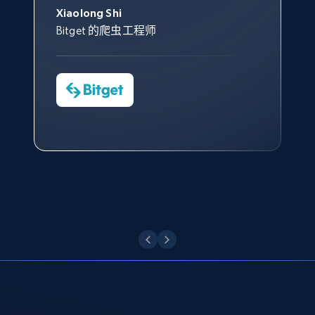
posted, Photos, URL, Quoted post, and more.
帮助您轻松绕过烦人的验证码
共网络数据以满足需求，并通过
服务和支持团队也非常认可。
沟通，他的协助对我们非常有帮
Xiaolong Shi
tgndata 的首席执行官 (CEO)
（CAPTCHA）。
其支持团队和开发团队，让我们
助。
Bitget 的爬虫工程师
10.4K+
1.2K+
注册使用
对许多流程进行了优化。
Cheddi Rai
Nicholas Renotte
Yorgos Panzaris
AdRetreaver CEO
数据科学专家
Charmagne Cruz
Convert Group 的 CTO
—— Shopee Philippines Inc. 报告与分析、
TikTok - Profiles
点击观看
业务技术与定价负责人
Account id, Nickname, Biography, Awg
engagement rate, Comment engagement rate,
Like engagement rate, Bio link, Predicted lang,
and more.
点击观看
8.3K+
963+
注册使用
TikTok - Profiles - Discover by search URL
and country