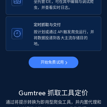
全托管 IDE，可在其中编辑与调试爬
Instagram - Profiles
虫，并查看实时日志。
Account, Fbid, ID, Followers, Posts count, Is
business account, Is professional account, Is
verified, and more.
定时抓取与交付
按计划或通过 API 触发爬虫运行，并
22.4K+
3.5K+
注册使用
将数据投递到各大主流存储目的
地。
Instagram - Profiles - Collect profile
开始免费试用
information by user name
Account, Fbid, ID, Followers, Posts count, Is
business account, Is professional account, Is
verified, and more.
Gumtree 抓取工具定价
22.4K+
3.5K+
注册使用
通过将提示转换为即用型爬虫工具，并内置代理和