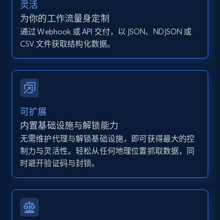
灵活
Zpid, City, State, HomeStatus, Address,
为你的工作流量身定制
IsListingClaimedByCurrentSignedInUser,
IsCurrentSignedInAgentResponsible, Bedrooms,
通过 Webhook 或 API 交付，以 JSON、NDJSON 或
and more.
CSV 文件获取结构化数据。
12K+
1.3K+
注册使用
可扩展
Zillow properties listing information -
内置基础设施与解锁能力
Discover by custom filters - location, home
无需维护代理与解锁基础设施，即可获得最大的控
type and status
制力与灵活性。轻松从任何地理位置抓取数据，同
Zpid, City, State, HomeStatus, Address,
时避开验证码与封锁。
IsListingClaimedByCurrentSignedInUser,
IsCurrentSignedInAgentResponsible, Bedrooms,
and more.
12K+
1.3K+
注册使用