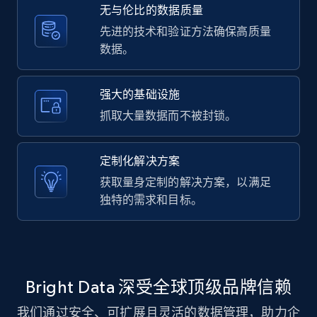
text, Date posted, and more.
无与伦比的数据质量
先进的技术和验证方法确保高质量
11.3K+
1.5K+
注册使用
数据。
强大的基础设施
LinkedIn posts - Discover new posts
抓取大量数据而不被封锁。
company URL
URL, ID, User id, Use url, Title, Headline, Post
定制化解决方案
text, Date posted, and more.
获取量身定制的解决方案，以满足
独特的需求和目标。
11.3K+
1.5K+
注册使用
X (formerly Twitter) - Posts
Bright Data 深受全球顶级品牌信赖
ID, User posted, Name, Description, Date
posted, Photos, URL, Quoted post, and more.
我们通过安全、可扩展且灵活的数据管理，助力企