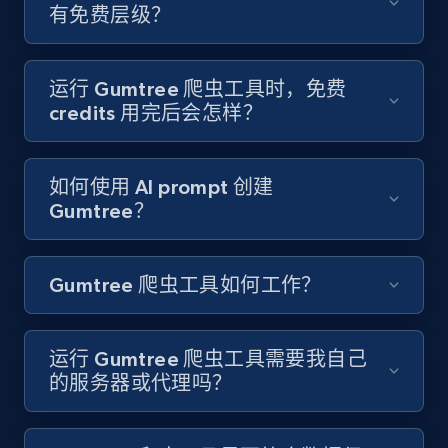
youtube videos by keyword
有免费层级？
URL, Title, Youtuber, Youtuber md5, Video url,
Video length, Likes, Views, and more.
运行 Gumtree 爬虫工具时，免费
credits 用完后会怎样？
8.1K+
716+
注册使用
如何使用 AI prompt 创建
Gumtree？
Youtube - Videos posts - Discover videos by
channel URL
URL, Title, Youtuber, Youtuber md5, Video url,
Gumtree 爬虫工具如何工作？
Video length, Likes, Views, and more.
8.1K+
716+
注册使用
运行 Gumtree 爬虫工具需要我自己
的服务器或代理吗？
Youtube - Videos posts - Search videos by