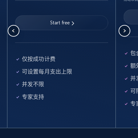
Linkedin job listings information
URL, Job posting id, Job title, Company name,
Start free
Company id, Job location, Job summary, Job
seniority level, and more.
15.3K+
2.2K+
注册使用
包
仅按成功计费
额外
可设置每月支出上限
并
Linkedin job listings information - Discover
并发不限
new jobs by keyword
可
专家支持
URL, Job posting id, Job title, Company name,
专
Company id, Job location, Job summary, Job
seniority level, and more.
15.3K+
2.2K+
注册使用