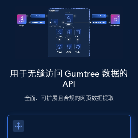
comments, Date posted, Likes, Photos, and
more.
13.2K+
1.6K+
注册使用
Instagram - Posts - Collects posts from a
specific URLs by using profile URL
用于无缝访问 Gumtree 数据的
URL, User posted, Description, Hashtags, Num
comments, Date posted, Likes, Photos, and
API
more.
全面、可扩展且合规的网页数据提取
13.2K+
1.6K+
注册使用
Zillow properties listing information