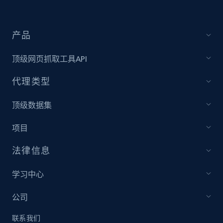
Youtube - Videos posts - Discovery records
by Explore page URL
产品
URL, Title, Youtuber, Youtuber md5, Video url,
Video length, Likes, Views, and more.
顶级网页抓取工具API
代理类型
8.1K+
716+
注册使用
顶级数据集
项目
Youtube - Videos posts - Discovery videos
by podcast url
法律信息
URL, Title, Youtuber, Youtuber md5, Video url,
Video length, Likes, Views, and more.
学习中心
公司
8.1K+
716+
注册使用
联系我们