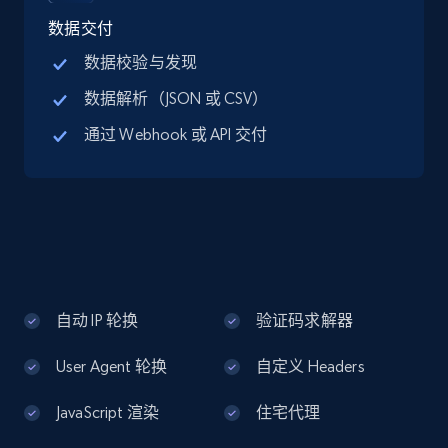
more.
数据交付
13.3K+
1.7K+
注册使用
数据校验与发现
数据解析（JSON 或 CSV）
通过 Webhook 或 API 交付
Google Maps full information - Discover
new records by Customer ID
Place id, URL, Country, Name, Category,
Address, Description, Business details, and
more.
13.3K+
1.7K+
注册使用
自动 IP 轮换
验证码求解器
User Agent 轮换
自定义 Headers
Instagram - Posts
JavaScript 渲染
住宅代理
URL, User posted, Description, Hashtags, Num