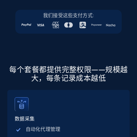
我们接受这些支付方式:
Linkedin job listings information - Discover
jobs by company URL
URL, Job posting id, Job title, Company name,
Company id, Job location, Job summary, Job
seniority level, and more.
15.3K+
2.2K+
注册使用
每个套餐都提供完整权限——规模越
大，每条记录成本越低
Google Maps full information
Place id, URL, Country, Name, Category,
Address, Description, Business details, and
数据采集
more.
自动化代理管理