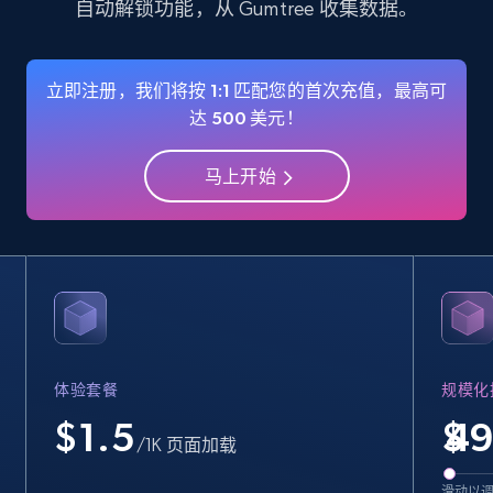
自动解锁功能，从 Gumtree 收集数据。
Crunchbase companies information
Name, URL, ID, Cb rank, Region, About,
立即注册，我们将按 1:1 匹配您的首次充值，最高可
Industries, Operating status, and more.
达 500 美元！
15.6K+
1.6K+
注册使用
马上开始
Crunchbase companies information -
Searching data by keyword
Name, URL, ID, Cb rank, Region, About,
Industries, Operating status, and more.
体验套餐
规模化
$1.5
$
15.6K+
1.6K+
注册使用
/1K 页面加载
滑动以