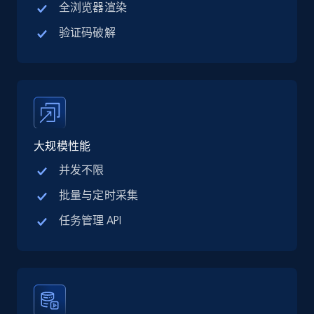
13.3K+
1.7K+
注册使用
全浏览器渲染
验证码破解
Google Maps full information - discover
records by location search
Place id, URL, Country, Name, Category,
Address, Description, Business details, and
more.
大规模性能
并发不限
13.3K+
1.7K+
注册使用
批量与定时采集
任务管理 API
Google Maps full information - Collect
Google Maps Businesses data by place id
Place id, URL, Country, Name, Category,
Address, Description, Business details, and