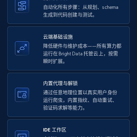
upc numbers
自动化所有步骤：从规划、schema
Title, Seller name, Brand, Description, Initial
生成到代码创建与测试。
price, Currency, Availability, Reviews count, and
more.
云端基础设施
35.3K+
5.7K+
注册使用
降低硬件与维护成本——所有算力都
运行在 Bright Data 托管云上，按需
瞬时扩展。
LinkedIn company information
ID, Name, Country code, Locations, Followers,
内置代理与解锁
Employees in linkedin, About, Specialties, and
通过任意地理位置以真实用户身份
more.
运行爬虫，内置指纹、自动重试、
验证码求解等能力。
33.6K+
3.5K+
注册使用
IDE 工作区