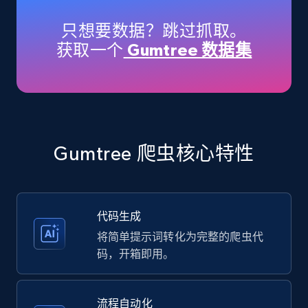
price, Currency, Availability, Reviews count, and
more.
只想要数据？跳过抓取。
获取一个
Gumtree 数据集
35.3K+
5.7K+
注册使用
Amazon products - Collects products by
specific keywords
Gumtree 爬虫核心特性
Title, Seller name, Brand, Description, Initial
price, Currency, Availability, Reviews count, and
more.
代码生成
35.3K+
5.7K+
注册使用
将简单提示词转化为完整的爬虫代
码，开箱即用。
Amazon products - find products by using
流程自动化