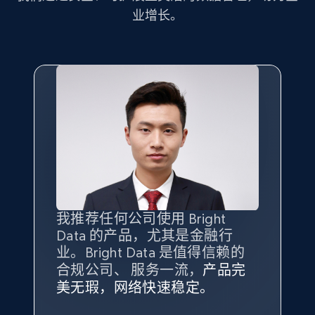
业增长。
10.4K+
1.2K+
注册使用
X (formerly Twitter) - Posts - Collecting
Twitter posts URLs
ID, User posted, Name, Description, Date
posted, Photos, URL, Quoted post, and more.
10.4K+
1.2K+
注册使用
我推荐任何公司使用 Bright
最重要的是拥有
质量
最好、
数量
Data 的产品，尤其是金融行
最多的数据，而这正是 Bright
业。Bright Data 是值得信赖的
Data 和 tgndata 发挥作用的地
X (formerly Twitter) - Posts - Getting x
合规公司、 服务一流，
方。
产品完
Bright Data 拥有自有代理基础
根据我的使用体验，Bright Data
我们对与 Bright Data 的合作感
我们对 Bright Data 的
可靠性
印
posts by array of profiles
美无瑕，网络快速稳定。
设施，助您持续获取网络数据。
的服务价值不可估量。Bright
到非常满意。各方面都很不错，
象深刻，对整体服务也非常满
ID, User posted, Name, Description, Date
此外，他们的网页解锁工具还能
Data 帮助我们采集了充足的公
网络非常稳定，而我们对其客户
意。我们与客户经理保持着定期
George Koutsoudopoulos