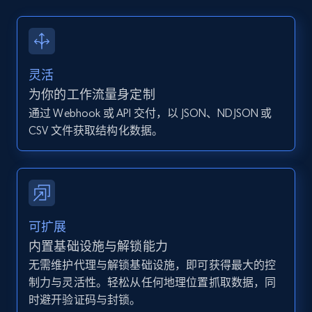
13.2K+
1.6K+
注册使用
灵活
Instagram - Posts - Collects posts from a
为你的工作流量身定制
specific URLs by using profile URL
通过 Webhook 或 API 交付，以 JSON、NDJSON 或
URL, User posted, Description, Hashtags, Num
CSV 文件获取结构化数据。
comments, Date posted, Likes, Photos, and
more.
13.2K+
1.6K+
注册使用
可扩展
内置基础设施与解锁能力
无需维护代理与解锁基础设施，即可获得最大的控
Zillow properties listing information
制力与灵活性。轻松从任何地理位置抓取数据，同
Zpid, City, State, HomeStatus, Address,
时避开验证码与封锁。
IsListingClaimedByCurrentSignedInUser,