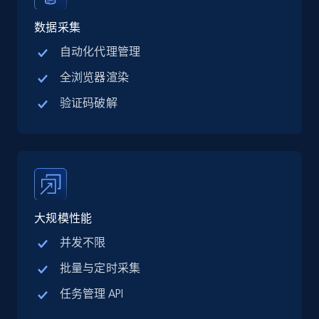
Linkedin job listings information - Discover
jobs by company URL
数据采集
URL, Job posting id, Job title, Company name,
自动化代理管理
Company id, Job location, Job summary, Job
全浏览器渲染
seniority level, and more.
验证码破解
15.3K+
2.2K+
注册使用
Google Maps full information
Place id, URL, Country, Name, Category,
大规模性能
Address, Description, Business details, and
more.
并发不限
批量与定时采集
13.2K+
1.7K+
注册使用
任务管理 API