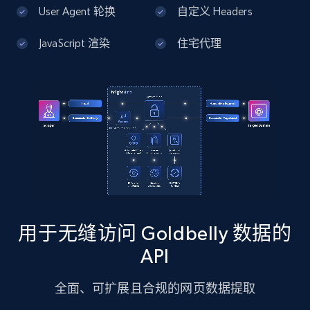
13.2K+
1.7K+
注册使用
User Agent 轮换
自定义 Headers
JavaScript 渲染
住宅代理
Google Maps full information - Discover
new records by Customer ID
Place id, URL, Country, Name, Category,
Address, Description, Business details, and
more.
13.2K+
1.7K+
注册使用
用于无缝访问 Goldbelly 数据的
Instagram - Posts
API
URL, User posted, Description, Hashtags, Num
comments, Date posted, Likes, Photos, and
全面、可扩展且合规的网页数据提取
more.