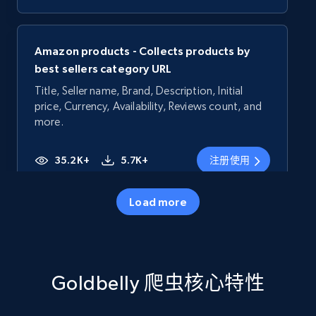
Amazon products - Collects products by
best sellers category URL
Title, Seller name, Brand, Description, Initial
price, Currency, Availability, Reviews count, and
more.
35.2K+
5.7K+
注册使用
Load more
Amazon products - Collects products by
specific category URL
Title, Seller name, Brand, Description, Initial
Goldbelly 爬虫核心特性
price, Currency, Availability, Reviews count, and
more.