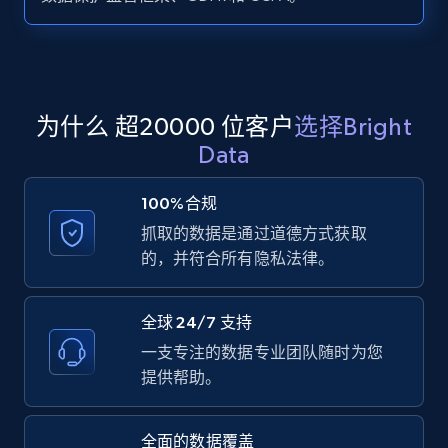
Zillow properties listing information -
Search by parameters on zillow and use the
direct link as input
Zpid, City, State, HomeStatus, Address,
为什么 超20000 位客户
选择Bright
IsListingClaimedByCurrentSignedInUser,
Data
IsCurrentSignedInAgentResponsible, Bedrooms,
and more.
100%合规
抓取的数据是通过道德方式获取
12K+
1.3K+
注册使用
的，并符合所有隐私法律。
全球 24/7 支持
LinkedIn posts
一支专注的数据专业团队随时为您
URL, ID, User id, Use url, Title, Headline, Post
提供帮助。
text, Date posted, and more.
全面的数据覆盖
11.3K+
1.5K+
注册使用