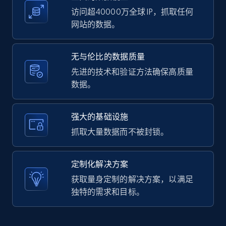
访问超40000万全球 IP，抓取任何
网站的数据。
LinkedIn posts - Discover user's articles by
无与伦比的数据质量
URL
先进的技术和验证方法确保高质量
URL, ID, User id, Use url, Title, Headline, Post
数据。
text, Date posted, and more.
11.3K+
1.5K+
注册使用
强大的基础设施
抓取大量数据而不被封锁。
LinkedIn posts - Discover posts by Profile
定制化解决方案
URL
获取量身定制的解决方案，以满足
URL, ID, User id, Use url, Title, Headline, Post
独特的需求和目标。
text, Date posted, and more.