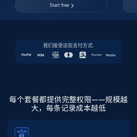
URL, Job posting id, Job title, Company name,
Start free
Company id, Job location, Job summary, Job
seniority level, and more.
15.3K+
2.2K+
注册使用
我们接受这些支付方式:
Linkedin job listings information - Discover
new jobs by keyword
URL, Job posting id, Job title, Company name,
Company id, Job location, Job summary, Job
seniority level, and more.
每个套餐都提供完整权限——规模越
大，每条记录成本越低
15.3K+
2.2K+
注册使用