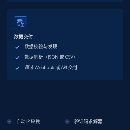
Google Maps full information - discover
records by location search
Place id, URL, Country, Name, Category,
Address, Description, Business details, and
数据交付
more.
数据校验与发现
数据解析（JSON 或 CSV）
13.2K+
1.7K+
注册使用
通过 Webhook 或 API 交付
Google Maps full information - Collect
Google Maps Businesses data by place id
Place id, URL, Country, Name, Category,
Address, Description, Business details, and
more.
自动 IP 轮换
验证码求解器