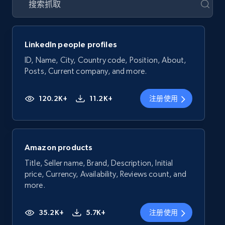
LinkedIn people profiles
ID, Name, City, Country code, Position, About,
Posts, Current company, and more.
120.2K+
11.2K+
注册使用
Amazon products
Title, Seller name, Brand, Description, Initial
price, Currency, Availability, Reviews count, and
more.
35.2K+
5.7K+
注册使用