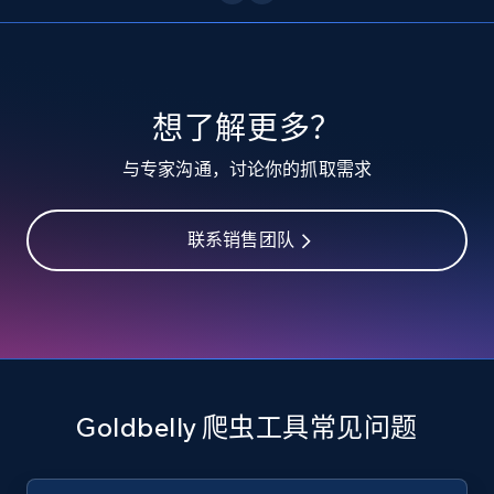
10.3K+
1.2K+
注册使用
TikTok - Profiles
想了解更多？
Account id, Nickname, Biography, Awg
与专家沟通，讨论你的抓取需求
engagement rate, Comment engagement rate,
Like engagement rate, Bio link, Predicted lang,
and more.
联系销售团队
8.3K+
963+
注册使用
TikTok - Profiles - Discover by search URL
and country
Goldbelly 爬虫工具常见问题
Account id, Nickname, Biography, Awg
engagement rate, Comment engagement rate,