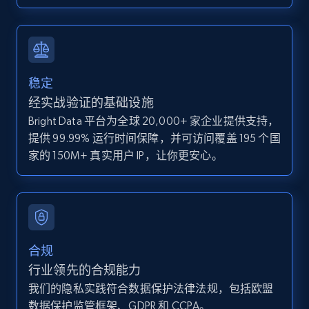
IsCurrentSignedInAgentResponsible, Bedrooms,
and more.
12K+
1.3K+
注册使用
稳定
经实战验证的基础设施
Bright Data 平台为全球 20,000+ 家企业提供支持，
Zillow properties listing information -
提供 99.99% 运行时间保障，并可访问覆盖 195 个国
Discover by custom filters - location, home
家的 150M+ 真实用户 IP，让你更安心。
type and status
Zpid, City, State, HomeStatus, Address,
IsListingClaimedByCurrentSignedInUser,
IsCurrentSignedInAgentResponsible, Bedrooms,
and more.
合规
12K+
1.3K+
注册使用
行业领先的合规能力
我们的隐私实践符合数据保护法律法规，包括欧盟
数据保护监管框架、GDPR 和 CCPA。