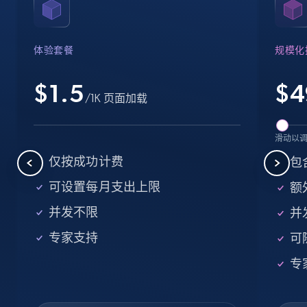
Name, URL, ID, Cb rank, Region, About,
Industries, Operating status, and more.
体验套餐
规模化
15.6K+
1.6K+
注册使用
$1.5
$
4
/1K 页面加载
Crunchbase companies information -
滑动以
Searching data by keyword
仅按成功计费
包
Name, URL, ID, Cb rank, Region, About,
可设置每月支出上限
额外
Industries, Operating status, and more.
并发不限
并
15.6K+
1.6K+
注册使用
专家支持
可
专
Linkedin job listings information