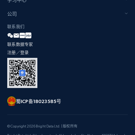
学习中心
by Explore page URL
URL, Title, Youtuber, Youtuber md5, Video url,
公司
Video length, Likes, Views, and more.
联系我们
8.1K+
714+
注册使用
联系数据专家
注册／登录
Youtube - Videos posts - Discovery videos
by podcast url
URL, Title, Youtuber, Youtuber md5, Video url,
Video length, Likes, Views, and more.
蜀ICP备18023585号
8.1K+
714+
注册使用
© Copyright 2026 Bright Data Ltd. | 版权所有
Amazon Reviews