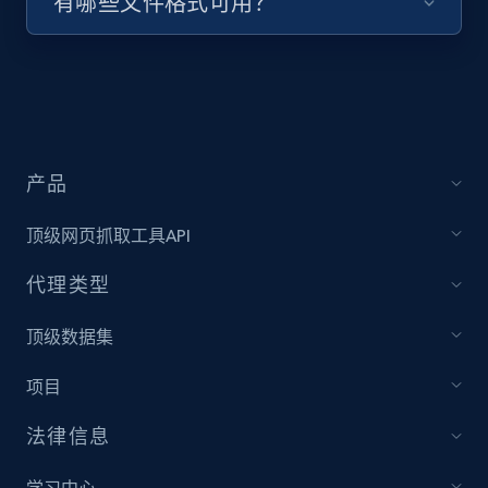
有哪些文件格式可用？
URL, Title, Youtuber, Youtuber md5, Video url,
Video length, Likes, Views, and more.
8.1K+
714+
注册使用
产品
Youtube - Videos posts - Collect YouTube
顶级网页抓取工具API
posts by hashtags
URL, Title, Youtuber, Youtuber md5, Video url,
代理类型
Video length, Likes, Views, and more.
顶级数据集
8.1K+
714+
注册使用
项目
法律信息
Youtube - Videos posts - Discovery records