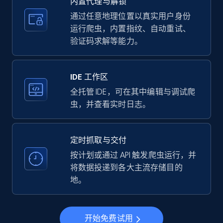
内置代理与解锁
price, Currency, Availability, Reviews count, and
more.
通过任意地理位置以真实用户身份
运行爬虫，内置指纹、自动重试、
验证码求解等能力。
35.2K+
5.7K+
注册使用
IDE 工作区
LinkedIn company information
全托管 IDE，可在其中编辑与调试爬
虫，并查看实时日志。
ID, Name, Country code, Locations, Followers,
Employees in linkedin, About, Specialties, and
more.
定时抓取与交付
按计划或通过 API 触发爬虫运行，并
33.5K+
3.5K+
注册使用
将数据投递到各大主流存储目的
地。
Instagram - Profiles
开始免费试用
Account, Fbid, ID, Followers, Posts count, Is