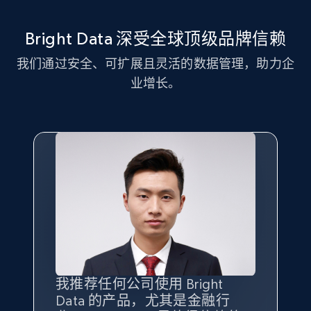
11.3K+
1.5K+
注册使用
Bright Data 深受全球顶级品牌信赖
我们通过安全、可扩展且灵活的数据管理，助力企
LinkedIn posts - Discover new posts
业增长。
company URL
URL, ID, User id, Use url, Title, Headline, Post
text, Date posted, and more.
11.3K+
1.5K+
注册使用
X (formerly Twitter) - Posts
ID, User posted, Name, Description, Date
posted, Photos, URL, Quoted post, and more.
我推荐任何公司使用 Bright
最重要的是拥有
质量
最好、
数量
Data 的产品，尤其是金融行
最多的数据，而这正是 Bright
10.3K+
1.2K+
注册使用