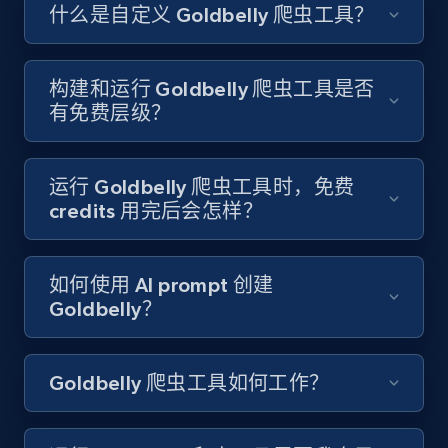
Like engagement rate, Bio link, Predicted lang,
什么是自定义 Goldbelly 爬虫工具？
and more.
8.3K+
963+
注册使用
构建和运行 Goldbelly 爬虫工具是否
有免费层级？
Youtube - Videos posts
运行 Goldbelly 爬虫工具时，免费
URL, Title, Youtuber, Youtuber md5, Video url,
credits 用完后会怎样？
Video length, Likes, Views, and more.
如何使用 AI prompt 创建
8.1K+
714+
注册使用
Goldbelly？
Goldbelly 爬虫工具如何工作？
Youtube - Videos posts - Search new
youtube videos by keyword
URL, Title, Youtuber, Youtuber md5, Video url,