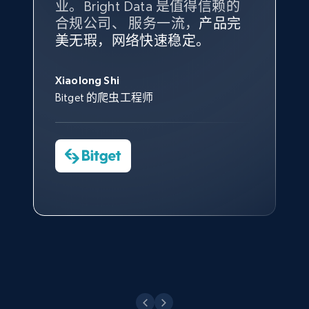
业。Bright Data 是值得信赖的
Data 和 tgndata 发挥作用的地
合规公司、 服务一流，
方。
产品完
Bright Data 拥有自有代理基础
根据我的使用体验，Bright Data
我们对与 Bright Data 的合作感
我们对 Bright Data 的
可靠性
印
美无瑕，网络快速稳定。
设施，助您持续获取网络数据。
的服务价值不可估量。Bright
到非常满意。各方面都很不错，
象深刻，对整体服务也非常满
此外，他们的网页解锁工具还能
Data 帮助我们采集了充足的公
网络非常稳定，而我们对其客户
意。我们与客户经理保持着定期
X (formerly Twitter) - Posts - Collecting
George Koutsoudopoulos
帮助您轻松绕过烦人的验证码
共网络数据以满足需求，并通过
服务和支持团队也非常认可。
沟通，他的协助对我们非常有帮
Twitter posts URLs
Xiaolong Shi
tgndata 的首席执行官 (CEO)
（CAPTCHA）。
其支持团队和开发团队，让我们
助。
Bitget 的爬虫工程师
ID, User posted, Name, Description, Date
对许多流程进行了优化。
posted, Photos, URL, Quoted post, and more.
Cheddi Rai
Nicholas Renotte
Yorgos Panzaris
AdRetreaver CEO
数据科学专家
Charmagne Cruz
Convert Group 的 CTO
10.3K+
1.2K+
注册使用
—— Shopee Philippines Inc. 报告与分析、
点击观看
业务技术与定价负责人
X (formerly Twitter) - Posts - Getting x
posts by array of profiles
点击观看
ID, User posted, Name, Description, Date
posted, Photos, URL, Quoted post, and more.