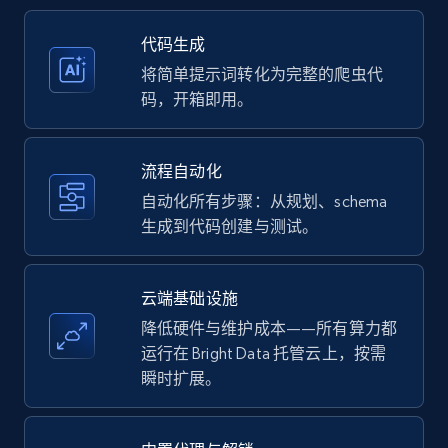
35.2K+
5.7K+
注册使用
代码生成
将简单提示词转化为完整的爬虫代
码，开箱即用。
Amazon products - Collects products by
specific keywords
流程自动化
Title, Seller name, Brand, Description, Initial
自动化所有步骤：从规划、schema
price, Currency, Availability, Reviews count, and
生成到代码创建与测试。
more.
35.2K+
5.7K+
注册使用
云端基础设施
降低硬件与维护成本——所有算力都
运行在 Bright Data 托管云上，按需
瞬时扩展。
Amazon products - find products by using
upc numbers
Title, Seller name, Brand, Description, Initial