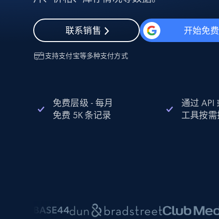
动态代理
起价
$5
$2.5/G
免费套餐
动态代理
5折
超40000万 万高速真人住宅代理
起价
联系销售
开始免
ISP 代理
$1.3/IP
数据中心代理
用于数据获取的高速代理
支持
支付宝
等多种支付方式
免费层级 - 每月
通过 AP
免费 5K 条记录
工具按需