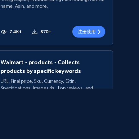
name, Asin, and more.
7.4K+
870+
注册使用
Walmart - products - Collects
products by specific keywords
URL, Final price, Sku, Currency, Gtin,
Specifications, Image urls, Top reviews, and
more.
5.6K+
875+
注册使用