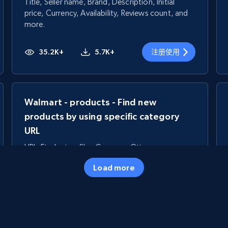
Title, Seller name, Brand, Description, Initial
price, Currency, Availability, Reviews count, and
more.
35.2K+
5.7K+
注册使用
Walmart - products - Find new
products by using specific category
URL
URL, Final price, Sku, Currency, Gtin,
Specifications, Image urls, Top reviews, and
Load more
more.
5.6K+
875+
注册使用