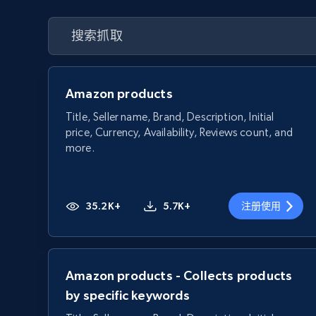
Amazon products
Title, Seller name, Brand, Description, Initial
price, Currency, Availability, Reviews count, and
more.
35.2K+
5.7K+
注册使用
Amazon products - Collects products
by specific keywords