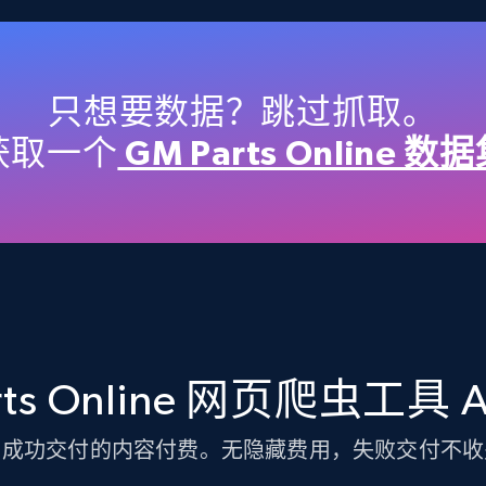
TikTok Shop
URL, Title, Available, Description, Currency, Initial
price, Final price, Discount percent, and more.
只想要数据？跳过抓取。
获取一个
GM Parts Online 数
5.4K+
667+
注册使用
TikTok Shop - discover records by shop
url
rts Online 网页爬虫工具 
URL, Title, Available, Description, Currency, Initial
price, Final price, Discount percent, and more.
为成功交付的内容付费。无隐藏费用，失败交付不收
5.4K+
667+
注册使用