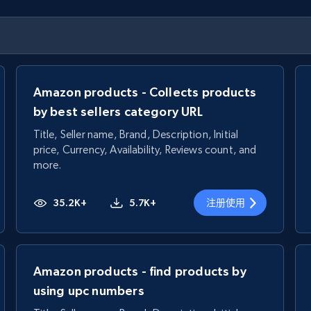
Amazon products - Collects products
by best sellers category URL
Title, Seller name, Brand, Description, Initial
price, Currency, Availability, Reviews count, and
more.
35.2K+
5.7K+
注册使用
Amazon products - find products by
using upc numbers