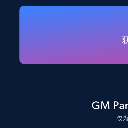
Walmart - products - Discover
products by using sku numbers
URL, Final price, Sku, Currency, Gtin,
Specifications, Image urls, Top reviews, and
more.
5.6K+
875+
注册使用
TikTok Shop - Collect TikTok shop
products by keywords search
GM Pa
URL, Title, Available, Description, Currency, Initial
price, Final price, Discount percent, and more.
仅
5.4K+
667+
注册使用