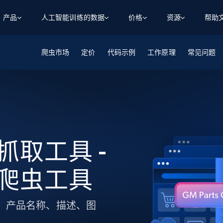
产品
人工智能训练的数据
价格
资源
帮助
爬虫市场
智能体 WEB 执行
数据源
数据源
定价
代码示例
工作原理
常见问题
数
数
资
学习中心
搜索及提取
抓取APIs
抓取APIs
起价
$1
$0.75/1k 记录条
请求
容
让 AI 应用具备搜索与爬取整个网络的能力
从 600+ 个网站获取实时数据
免费套餐
博客
领英
电商
社交媒体
ChatGPT
智能体浏览器
爬虫工作室定价
起价
爬虫工作室
练人形机
让智能体浏览网站并自动执行任务
$1/1k请求
案例研究
免费套餐
将任何网站转化为数据管道
亮数据 MCP
免费
起价
数据集
数据集
网络研讨会
站式工具包，全面解锁网页
请求
$250/100K 记录条
e 抓取工具 -
集
来自 600+ 个域名的预收集数据
起价
领英
电商
社交媒体
房地产
代理位置
缓存速递
$0.2/1k HTML
ne 爬虫工具
缓存速递
实时网页数据，采集即交付
产品技术视频
商品 ID、产品名称、描述、图