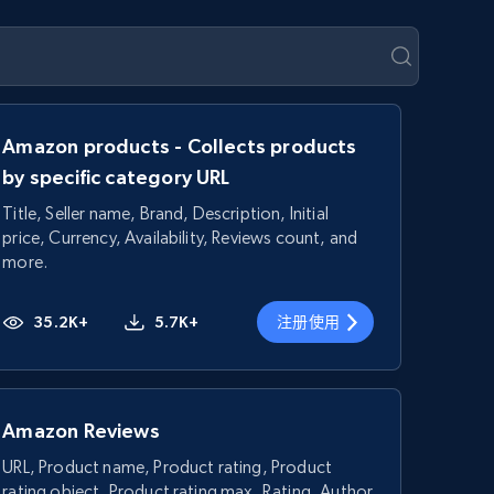
Amazon products - Collects products
by specific category URL
Title, Seller name, Brand, Description, Initial
price, Currency, Availability, Reviews count, and
more.
35.2K+
5.7K+
注册使用
Amazon Reviews
URL, Product name, Product rating, Product
rating object, Product rating max, Rating, Author