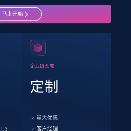
马上开始
eBay - Collect products from shops on
eBay
URL, Product id, Title, Seller name, Seller rating,
Seller reviews, Breadcrumbs, Root category, and
more.
企业级套餐
2.5K+
359+
注册使用
定制
Google Shopping - collects products
from web using keywords
量大优惠
URL, Product id, Title, Product description,
Rating, Reviews count, Images, Variations, and
客户经理
1.3
more.