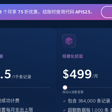
 3 个月享 75 折优惠。结账时使用代码 APIS25。
eBay - Gather data on products using
specified keywords
URL, Product id, Title, Seller name, Seller rating,
Seller reviews, Breadcrumbs, Root category, and
more.
餐
规模化抓取
2.5K+
359+
注册使用
.5
$
499
/月
/1千条记录
Google Shopping
滑动以调整套餐
URL, Product id, Title, Product description,
Rating, Reviews count, Images, Variations, and
按成功计费
包含 384,000 条记录
more.
设置每月支出上限
超额数据每 1,000 条 $