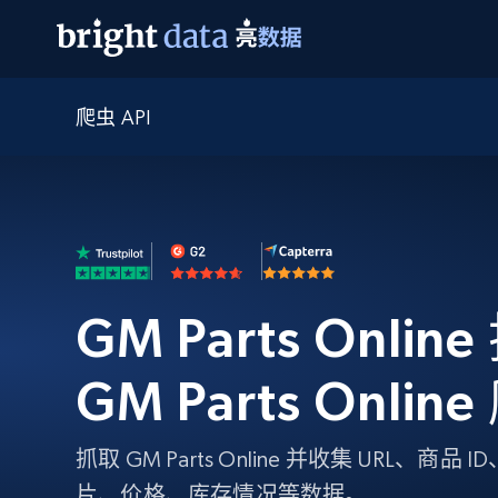
爬虫 API
网页数据抓取 API
多模态训练
网页数据抓取 API
工具
网页解锁 API
视频与媒体数据
网页解锁 API
起价
$1/ 每1 次
告别封锁和验证码
获得取之不尽的视频，图片及更多内
免费套餐
第三方工具集成
Discover API
视频信息流——为 VLA 准备就绪
免费
起价
爬虫 API
$1/1k请求
始终在线的代理实时网页发现
获取持续、定向的网页视频，用于训
浏览器扩展
器人策略
搜索引擎结果页 API
搜索引擎 API
起价
数据包
代理网络检查
按需获取多引擎搜索结果
$1/ 每1 次
GM Parts Onlin
免费套餐
为各行各业生成可直接用于LLM的数据
Google
Bing
Duckduckgo
Yandex
起价
网站地图
爬虫浏览器 API
爬虫浏览器 API
$5/GB
GM Parts Onli
键启动内置隐匿模式的远程浏览器
代理基础设施
抓取 GM Parts Online 并收集 URL、
代理服务
片、价格、库存情况等数据。