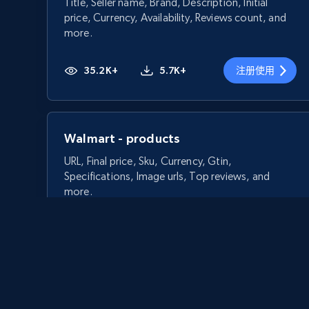
Title, Seller name, Brand, Description, Initial
price, Currency, Availability, Reviews count, and
more.
35.2K+
5.7K+
注册使用
Walmart - products
URL, Final price, Sku, Currency, Gtin,
Specifications, Image urls, Top reviews, and
more.
5.6K+
875+
注册使用