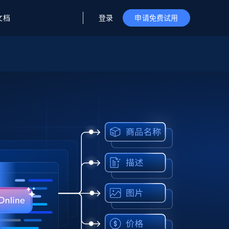
登录
文档
申请免费试用
据与洞察
据及洞察
源
公司
初创企业计划
零售情报
零售
新
起价
$2000/月
解锁实时电商洞察与AI驱动的业务推荐
洞察
联盟推荐
演示智能体
企业级数据服务
托管式数据
起价
为企业级数据收集量身定制
$1500/月
采集
信任中心
集成
Deep Lookup
测试版
Bright SDK
在海量级网页数据上运行复杂
查询