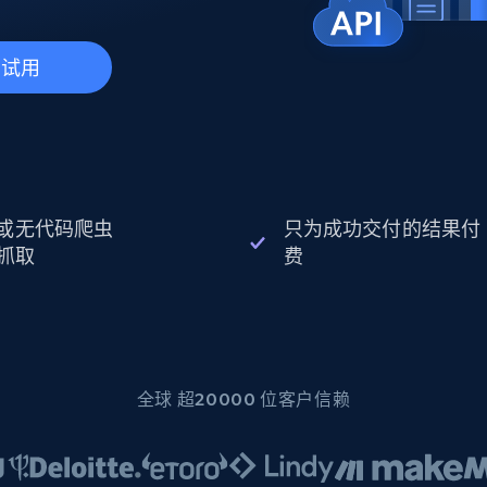
起价
数据中心代理
$0.9/IP
B
静态ISP代理
130万+ 超高速静态住宅代理
费试用
I 或无代码爬虫
只为成功交付的结果付
抓取
费
全球 超20000 位客户信赖