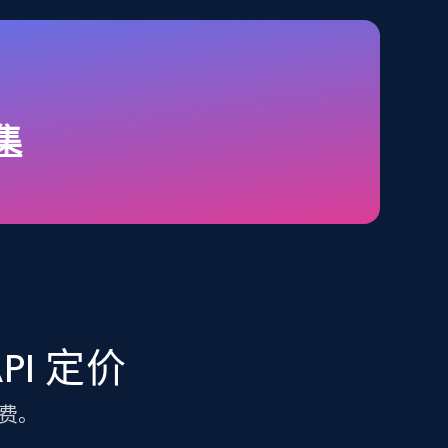
TikTok Shop - category
URL, Title, Available, Description, Currency, Initial
price, Final price, Discount percent, and more.
据集
5.4K+
667+
注册使用
Amazon sellers info
Seller id, URL, Seller name, Description, Detailed
info, Stars, Feedbacks, Return policy, and more.
API 定价
费。
2.5K+
378+
注册使用