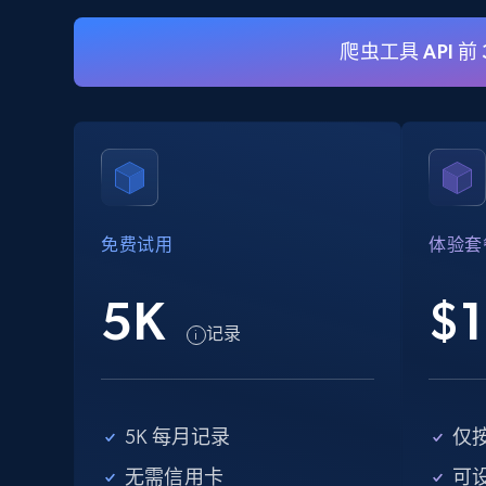
爬虫工具 API 前
eBay
URL, Product id, Title, Seller name, Seller rating,
Seller reviews, Breadcrumbs, Root category, and
more.
免费试用
体验套
2.5K+
359+
注册使用
5K
$1
记录
eBay - Collect records by category
URL, Product id, Title, Seller name, Seller rating,
Seller reviews, Breadcrumbs, Root category, and
5K 每月记录
仅
more.
无需信用卡
可