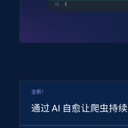
全新！
通过 AI 自愈让爬虫持