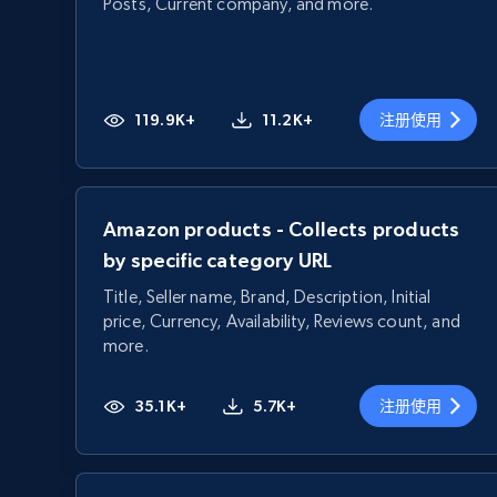
Posts, Current company, and more.
119.9K+
11.2K+
注册使用
Amazon products - Collects products
by specific category URL
Title, Seller name, Brand, Description, Initial
price, Currency, Availability, Reviews count, and
more.
35.1K+
5.7K+
注册使用