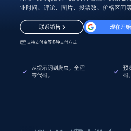
动态代理
起价
$5
$2.5/G
免费套餐
业时间、评论、图片、投票数、价格区间
动态代理
5折
超40000万 万高速真人住宅代理
起价
ISP 代理
$1.3/IP
数据中心代理
联系销售
现在开
用于数据获取的高速代理
支持
支付宝
等多种支付方式
从提示词到爬虫，全程
预
零代码。
码