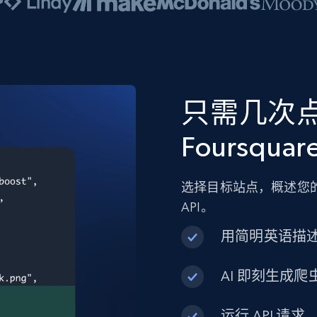
只需几次
Foursqua
选择目标站点，概述您的
API。
用简明英语描
AI 即刻生成爬虫
运行 API 请