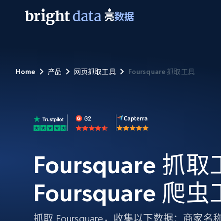
网页数据抓取 API
多模态训练
网页数据抓取 API
工具
Home
产品
网页抓取工具
Foursquare 抓取工具
网页解锁 API
视频与媒体数据
网页解锁 API
起价
$1/ 每1 次
告别封锁和验证码
获得取之不尽的视频，图片及更多内
免费套餐
第三方工具集成
Discover API
视频信息流——为 VLA 准备就绪
免费
起价
爬虫 API
$1/1k请求
始终在线的代理实时网页发现
获取持续、定向的网页视频，用于训
浏览器扩展
器人策略
搜索引擎结果页 API
搜索引擎 API
起价
数据包
代理网络检查
按需获取多引擎搜索结果
$1/ 每1 次
免费套餐
为各行各业生成可直接用于LLM的数据
Google
Bing
Duckduckgo
Yandex
Foursquare 抓取
起价
网站地图
爬虫浏览器 API
爬虫浏览器 API
$5/GB
键启动内置隐匿模式的远程浏览器
Foursquare 爬
代理基础设施
代理服务
抓取 Foursquare，收集以下数据：商