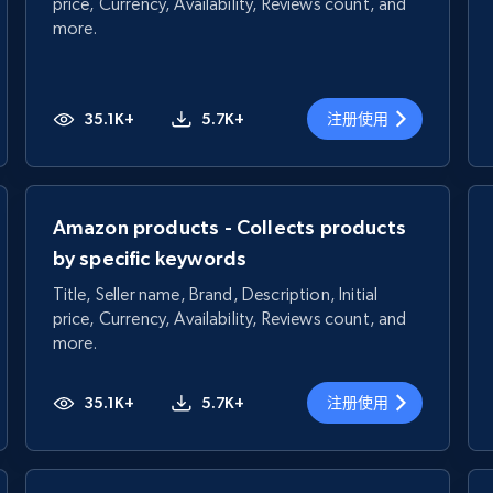
price, Currency, Availability, Reviews count, and
more.
35.1K+
5.7K+
注册使用
Amazon products - Collects products
by specific keywords
Title, Seller name, Brand, Description, Initial
price, Currency, Availability, Reviews count, and
more.
35.1K+
5.7K+
注册使用