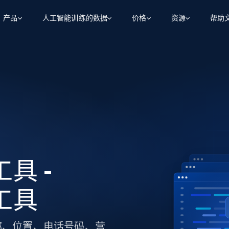
产品
人工智能训练的数据
价格
资源
帮助
智能体 WEB 执行
数据源
数据源
数
数
资
学习中心
搜索及提取
抓取APIs
抓取APIs
起价
$1
$0.75/1k 记录条
请求
容
让 AI 应用具备搜索与爬取整个网络的能力
从 600+ 个网站获取实时数据
免费套餐
博客
领英
电商
社交媒体
ChatGPT
智能体浏览器
爬虫工作室定价
起价
爬虫工作室
练人形机
让智能体浏览网站并自动执行任务
$1/1k请求
案例研究
免费套餐
将任何网站转化为数据管道
亮数据 MCP
免费
起价
数据集
数据集
网络研讨会
站式工具包，全面解锁网页
请求
$250/100K 记录条
集
来自 600+ 个域名的预收集数据
工具 -
起价
领英
电商
社交媒体
房地产
代理位置
缓存速递
$0.2/1k HTML
缓存速递
实时网页数据，采集即交付
产品技术视频
虫工具
家名称、位置、电话号码、营