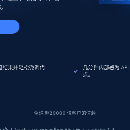
起价
数据中心代理
$0.9/IP
B
等。
静态ISP代理
130万+ 超高速静态住宅代理
始
览结果并轻松微调代
几分钟内部署为 API
。
点。
全球 超20000 位客户的信赖