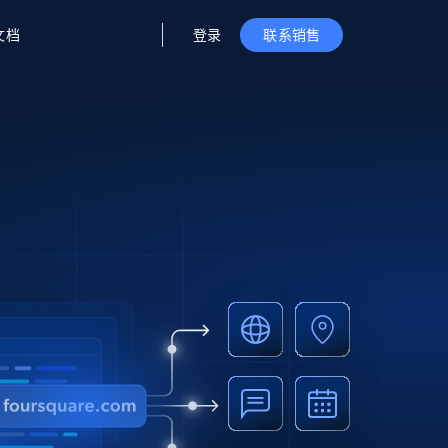
登录
文档
联系销售
据与洞察
据及洞察
源
公司
初创企业计划
零售情报
零售
新
起价
$2000/月
解锁实时电商洞察与AI驱动的业务推荐
洞察
联盟推荐
演示智能体
企业级数据服务
托管式数据
起价
为企业级数据收集量身定制
$1500/月
采集
信任中心
集成
Deep Lookup
测试版
Bright SDK
在海量级网页数据上运行复杂
查询