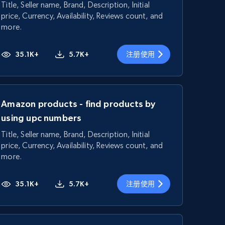
Title, Seller name, Brand, Description, Initial
price, Currency, Availability, Reviews count, and
more.
35.1K+
5.7K+
注册使用
Amazon products - find products by
using upc numbers
Title, Seller name, Brand, Description, Initial
price, Currency, Availability, Reviews count, and
more.
35.1K+
5.7K+
注册使用