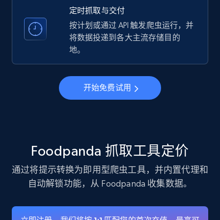
verified, and more.
定时抓取与交付
按计划或通过 API 触发爬虫运行，并
22.4K+
3.5K+
注册使用
将数据投递到各大主流存储目的
地。
Instagram - Profiles - Collect profile
开始免费试用
information by user name
Account, Fbid, ID, Followers, Posts count, Is
business account, Is professional account, Is
verified, and more.
Foodpanda 抓取工具定价
22.4K+
3.5K+
注册使用
通过将提示转换为即用型爬虫工具，并内置代理和
自动解锁功能，从 Foodpanda 收集数据。
Crunchbase companies information
Name, URL, ID, Cb rank, Region, About,