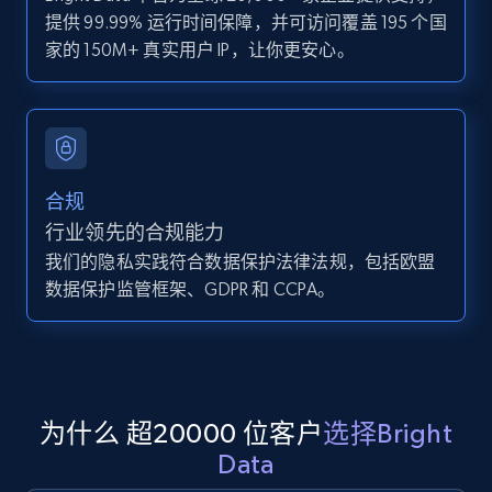
Zillow properties listing information -
提供 99.99% 运行时间保障，并可访问覆盖 195 个国
Search by parameters on zillow and use the
家的 150M+ 真实用户 IP，让你更安心。
direct link as input
Zpid, City, State, HomeStatus, Address,
IsListingClaimedByCurrentSignedInUser,
IsCurrentSignedInAgentResponsible, Bedrooms,
and more.
合规
12K+
1.3K+
注册使用
行业领先的合规能力
我们的隐私实践符合数据保护法律法规，包括欧盟
数据保护监管框架、GDPR 和 CCPA。
LinkedIn posts
URL, ID, User id, Use url, Title, Headline, Post
text, Date posted, and more.
为什么 超20000 位客户
选择Bright
11.3K+
1.5K+
注册使用
Data