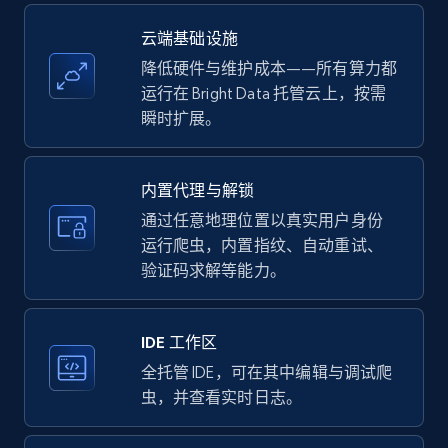
more.
云端基础设施
35.3K+
5.7K+
注册使用
降低硬件与维护成本——所有算力都
运行在 Bright Data 托管云上，按需
瞬时扩展。
LinkedIn company information
ID, Name, Country code, Locations, Followers,
内置代理与解锁
Employees in linkedin, About, Specialties, and
通过任意地理位置以真实用户身份
more.
运行爬虫，内置指纹、自动重试、
验证码求解等能力。
33.6K+
3.5K+
注册使用
IDE 工作区
全托管 IDE，可在其中编辑与调试爬
Instagram - Profiles
虫，并查看实时日志。
Account, Fbid, ID, Followers, Posts count, Is
business account, Is professional account, Is