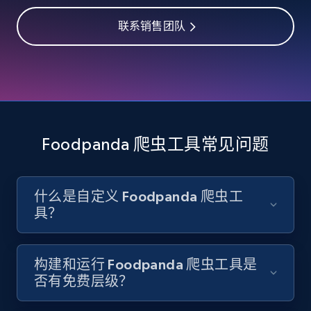
联系销售团队
8.3K+
963+
注册使用
Youtube - Videos posts
URL, Title, Youtuber, Youtuber md5, Video url,
Video length, Likes, Views, and more.
Foodpanda 爬虫工具常见问题
8.1K+
716+
注册使用
什么是自定义 Foodpanda 爬虫工
具？
Youtube - Videos posts - Search new
youtube videos by keyword
构建和运行 Foodpanda 爬虫工具是
否有免费层级？
URL, Title, Youtuber, Youtuber md5, Video url,
Video length, Likes, Views, and more.