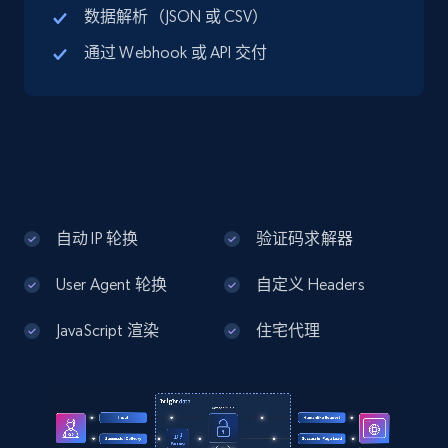
数据解析（JSON 或 CSV）
通过 Webhook 或 API 交付
Google Maps full information - Discover
new records by Customer ID
Place id, URL, Country, Name, Category,
Address, Description, Business details, and
more.
13.3K+
1.7K+
注册使用
自动 IP 轮换
验证码求解器
User Agent 轮换
自定义 Headers
Instagram - Posts
JavaScript 渲染
住宅代理
URL, User posted, Description, Hashtags, Num
comments, Date posted, Likes, Photos, and
more.