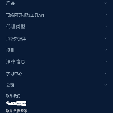
URL, Title, Youtuber, Youtuber md5, Video url,
产品
Video length, Likes, Views, and more.
顶级网页抓取工具API
8.1K+
716+
注册使用
代理类型
顶级数据集
Youtube - Videos posts - Discovery videos
项目
by podcast url
URL, Title, Youtuber, Youtuber md5, Video url,
法律信息
Video length, Likes, Views, and more.
学习中心
8.1K+
716+
注册使用
公司
联系我们
Amazon Reviews
联系数据专家
URL, Product name, Product rating, Product