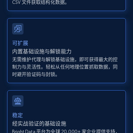
and more.
CSV 文件获取结构化数据。
12K+
1.3K+
注册使用
可扩展
Zillow properties listing information -
内置基础设施与解锁能力
Discover by custom filters - location, home
无需维护代理与解锁基础设施，即可获得最大的控
type and status
制力与灵活性。轻松从任何地理位置抓取数据，同
Zpid, City, State, HomeStatus, Address,
时避开验证码与封锁。
IsListingClaimedByCurrentSignedInUser,
IsCurrentSignedInAgentResponsible, Bedrooms,
and more.
12K+
1.3K+
注册使用
稳定
经实战验证的基础设施
Bright Data 平台为全球 20,000+ 家企业提供支持，