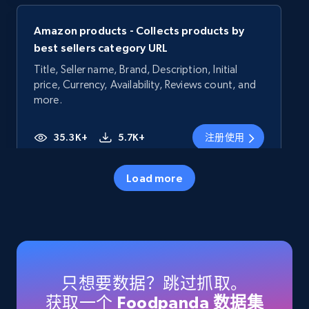
Amazon products - Collects products by
best sellers category URL
Title, Seller name, Brand, Description, Initial
price, Currency, Availability, Reviews count, and
more.
35.3K+
5.7K+
注册使用
Load more
Amazon products - Collects products by
specific category URL
Title, Seller name, Brand, Description, Initial
price, Currency, Availability, Reviews count, and
more.
只想要数据？跳过抓取。
获取一个
Foodpanda 数据集