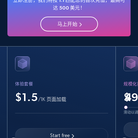
立即注册，我们将按 1:1 匹配您的首次充值，最高可
Industries, Operating status, and more.
达 500 美元！
15.6K+
1.6K+
注册使用
马上开始
Crunchbase companies information -
Searching data by keyword
Name, URL, ID, Cb rank, Region, About,
Industries, Operating status, and more.
体验套餐
规模化
$1.5
$
15.6K+
1.6K+
注册使用
/1K 页面加载
滑动以
Linkedin job listings information
URL, Job posting id, Job title, Company name,
Start free