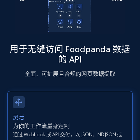
13.2K+
1.6K+
注册使用
Instagram - Posts - Collects posts from a
specific URLs by using profile URL
用于无缝访问 Foodpanda 数据
URL, User posted, Description, Hashtags, Num
comments, Date posted, Likes, Photos, and
的 API
more.
全面、可扩展且合规的网页数据提取
13.2K+
1.6K+
注册使用
Zillow properties listing information
灵活
Zpid, City, State, HomeStatus, Address,
为你的工作流量身定制
IsListingClaimedByCurrentSignedInUser,
IsCurrentSignedInAgentResponsible, Bedrooms,
通过 Webhook 或 API 交付，以 JSON、NDJSON 或