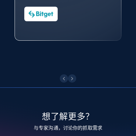
Nicholas Renotte
Yorgos Panzaris
AdRetreaver CEO
数据科学专家
Charmagne Cruz
Convert Group 的 CTO
—— Shopee Philippines Inc. 报告与分析、
TikTok - Profiles
点击观看
业务技术与定价负责人
Account id, Nickname, Biography, Awg
engagement rate, Comment engagement rate,
Like engagement rate, Bio link, Predicted lang,
and more.
点击观看
8.3K+
963+
注册使用
TikTok - Profiles - Discover by search URL
and country
想了解更多？
Account id, Nickname, Biography, Awg
engagement rate, Comment engagement rate,
与专家沟通，讨论你的抓取需求
Like engagement rate, Bio link, Predicted lang,
and more.