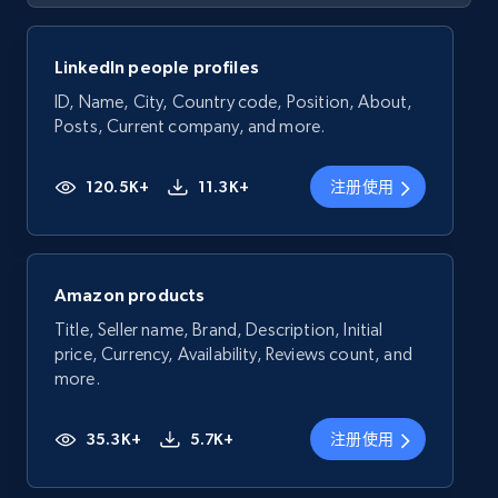
LinkedIn people profiles
ID, Name, City, Country code, Position, About,
Posts, Current company, and more.
120.5K+
11.3K+
注册使用
Amazon products
Title, Seller name, Brand, Description, Initial
price, Currency, Availability, Reviews count, and
more.
35.3K+
5.7K+
注册使用