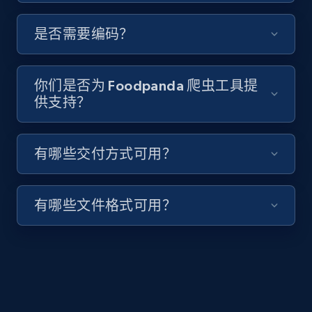
Video length, Likes, Views, and more.
是否需要编码？
8.1K+
716+
注册使用
你们是否为 Foodpanda 爬虫工具提
供支持？
Youtube - Videos posts - Collect YouTube
posts by hashtags
有哪些交付方式可用？
URL, Title, Youtuber, Youtuber md5, Video url,
Video length, Likes, Views, and more.
有哪些文件格式可用？
8.1K+
716+
注册使用
Youtube - Videos posts - Discovery records
by Explore page URL