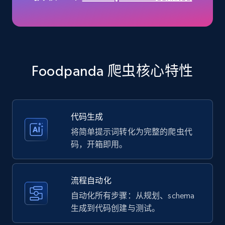
35.3K+
5.7K+
注册使用
Amazon products - Collects products by
specific keywords
Foodpanda 爬虫核心特性
Title, Seller name, Brand, Description, Initial
price, Currency, Availability, Reviews count, and
more.
代码生成
35.3K+
5.7K+
注册使用
将简单提示词转化为完整的爬虫代
码，开箱即用。
Amazon products - find products by using
流程自动化
upc numbers
自动化所有步骤：从规划、schema
Title, Seller name, Brand, Description, Initial
生成到代码创建与测试。
price, Currency, Availability, Reviews count, and