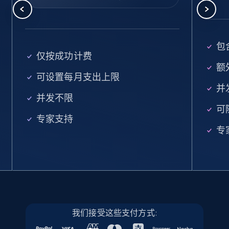
Company id, Job location, Job summary, Job
seniority level, and more.
15.3K+
2.2K+
注册使用
包
仅按成功计费
额外
可设置每月支出上限
并
Linkedin job listings information - Discover
并发不限
new jobs by keyword
可
专家支持
URL, Job posting id, Job title, Company name,
专
Company id, Job location, Job summary, Job
seniority level, and more.
15.3K+
2.2K+
注册使用
我们接受这些支付方式:
Linkedin job listings information - Discover