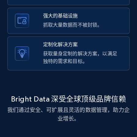
强大的基础设施
LinkedIn posts - Discover new posts
抓取大量数据而不被封锁。
company URL
URL, ID, User id, Use url, Title, Headline, Post
定制化解决方案
text, Date posted, and more.
获取量身定制的解决方案，以满足
独特的需求和目标。
11.3K+
1.5K+
注册使用
X (formerly Twitter) - Posts
Bright Data 深受全球顶级品牌信赖
ID, User posted, Name, Description, Date
posted, Photos, URL, Quoted post, and more.
我们通过安全、可扩展且灵活的数据管理，助力企
业增长。
10.4K+
1.2K+
注册使用