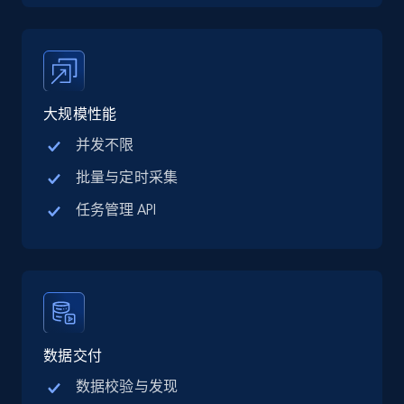
Google Maps full information - discover
records by location search
Place id, URL, Country, Name, Category,
Address, Description, Business details, and
more.
大规模性能
并发不限
13.3K+
1.7K+
注册使用
批量与定时采集
任务管理 API
Google Maps full information - Collect
Google Maps Businesses data by place id
Place id, URL, Country, Name, Category,
Address, Description, Business details, and
more.
数据交付
13.3K+
1.7K+
注册使用
数据校验与发现