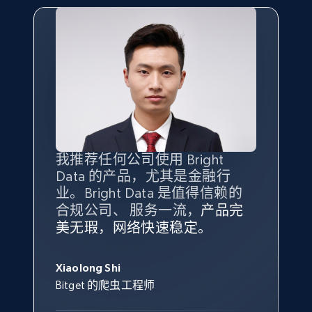
X (formerly Twitter) - Posts - Collecting
Twitter posts URLs
ID, User posted, Name, Description, Date
posted, Photos, URL, Quoted post, and more.
10.4K+
1.2K+
注册使用
我推荐任何公司使用 Bright
最重要的是拥有
质量
最好、
数量
Data 的产品，尤其是金融行
最多的数据，而这正是 Bright
业。Bright Data 是值得信赖的
Data 和 tgndata 发挥作用的地
X (formerly Twitter) - Posts - Getting x
合规公司、 服务一流，
方。
产品完
Bright Data 拥有自有代理基础
根据我的使用体验，Bright Data
我们对与 Bright Data 的合作感
我们对 Bright Data 的
可靠性
印
posts by array of profiles
美无瑕，网络快速稳定。
设施，助您持续获取网络数据。
的服务价值不可估量。Bright
到非常满意。各方面都很不错，
象深刻，对整体服务也非常满
ID, User posted, Name, Description, Date
此外，他们的网页解锁工具还能
Data 帮助我们采集了充足的公
网络非常稳定，而我们对其客户
意。我们与客户经理保持着定期
George Koutsoudopoulos
posted, Photos, URL, Quoted post, and more.
帮助您轻松绕过烦人的验证码
共网络数据以满足需求，并通过
服务和支持团队也非常认可。
沟通，他的协助对我们非常有帮
Xiaolong Shi
tgndata 的首席执行官 (CEO)
（CAPTCHA）。
其支持团队和开发团队，让我们
助。
Bitget 的爬虫工程师
10.4K+
1.2K+
注册使用
对许多流程进行了优化。
Cheddi Rai