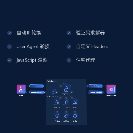
more.
13.3K+
1.7K+
注册使用
自动 IP 轮换
验证码求解器
Google Maps full information - Discover
User Agent 轮换
自定义 Headers
new records by Customer ID
JavaScript 渲染
住宅代理
Place id, URL, Country, Name, Category,
Address, Description, Business details, and
more.
13.3K+
1.7K+
注册使用
Instagram - Posts
URL, User posted, Description, Hashtags, Num