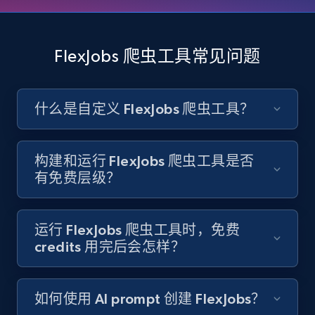
Account id, Nickname, Biography, Awg
engagement rate, Comment engagement rate,
Like engagement rate, Bio link, Predicted lang,
FlexJobs 爬虫工具常见问题
and more.
8.3K+
963+
注册使用
什么是自定义 FlexJobs 爬虫工具？
构建和运行 FlexJobs 爬虫工具是否
Youtube - Videos posts
有免费层级？
URL, Title, Youtuber, Youtuber md5, Video url,
Video length, Likes, Views, and more.
运行 FlexJobs 爬虫工具时，免费
8.1K+
716+
注册使用
credits 用完后会怎样？
如何使用 AI prompt 创建 FlexJobs？
Youtube - Videos posts - Search new