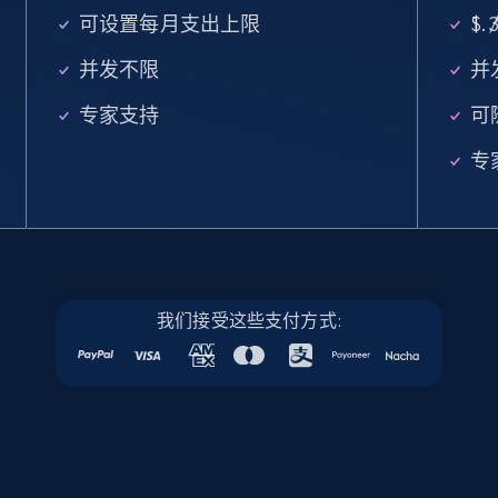
可设置每月支出上限
$
/
Linkedin job listings information
并发不限
并
URL, Job posting id, Job title, Company name,
Company id, Job location, Job summary, Job
专家支持
可
seniority level, and more.
专
15.3K+
2.2K+
注册使用
Linkedin job listings information - Discover
new jobs by keyword
我们接受这些支付方式:
URL, Job posting id, Job title, Company name,
Company id, Job location, Job summary, Job
seniority level, and more.
15.3K+
2.2K+
注册使用