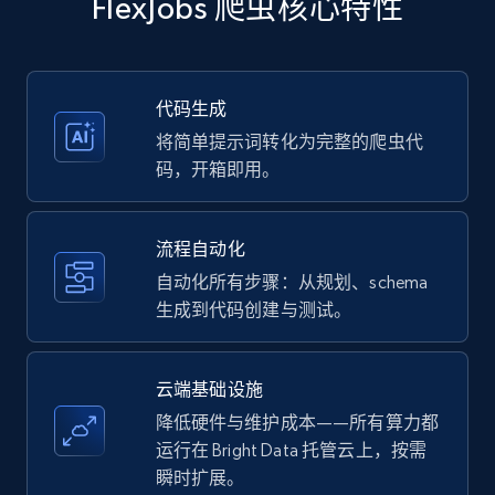
FlexJobs 爬虫核心特性
price, Currency, Availability, Reviews count, and
more.
35.3K+
5.7K+
注册使用
代码生成
将简单提示词转化为完整的爬虫代
码，开箱即用。
Amazon products - Collects products by
specific keywords
流程自动化
Title, Seller name, Brand, Description, Initial
自动化所有步骤：从规划、schema
price, Currency, Availability, Reviews count, and
生成到代码创建与测试。
more.
35.3K+
5.7K+
注册使用
云端基础设施
降低硬件与维护成本——所有算力都
运行在 Bright Data 托管云上，按需
瞬时扩展。
Amazon products - find products by using