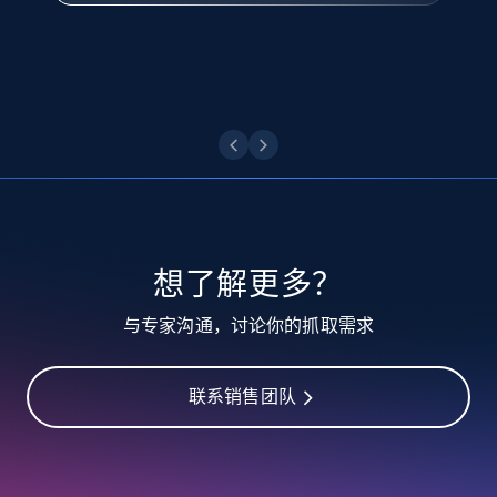
posted, Photos, URL, Quoted post, and more.
点击观看
10.4K+
1.2K+
注册使用
TikTok - Profiles
Account id, Nickname, Biography, Awg
engagement rate, Comment engagement rate,
Like engagement rate, Bio link, Predicted lang,
想了解更多？
and more.
与专家沟通，讨论你的抓取需求
8.3K+
963+
注册使用
联系销售团队
TikTok - Profiles - Discover by search URL
and country