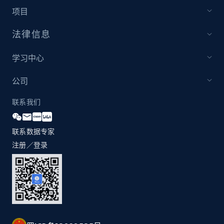
项目
Youtube - Videos posts - Discovery records
by Explore page URL
法律信息
URL, Title, Youtuber, Youtuber md5, Video url,
Video length, Likes, Views, and more.
学习中心
公司
8.1K+
716+
注册使用
联系我们
联系数据专家
Youtube - Videos posts - Discovery videos
注册／登录
by podcast url
URL, Title, Youtuber, Youtuber md5, Video url,
Video length, Likes, Views, and more.
8.1K+
716+
注册使用