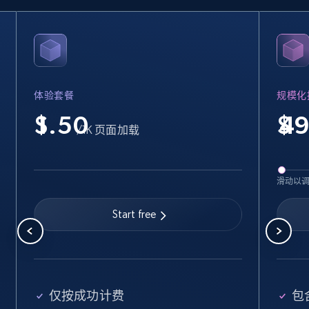
Crunchbase companies information
Name, URL, ID, Cb rank, Region, About,
Industries, Operating status, and more.
体验套餐
规模化
15.6K+
1.6K+
注册使用
$
$
/1K 页面加载
Crunchbase companies information -
滑动以
Searching data by keyword
Name, URL, ID, Cb rank, Region, About,
Start free
Industries, Operating status, and more.
15.6K+
1.6K+
注册使用
仅按成功计费
包