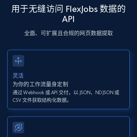
comments, Date posted, Likes, Photos, and
用于无缝访问 FlexJobs 数据的
more.
API
13.2K+
1.6K+
注册使用
全面、可扩展且合规的网页数据提取
Instagram - Posts - Collects posts from a
specific URLs by using profile URL
URL, User posted, Description, Hashtags, Num
灵活
comments, Date posted, Likes, Photos, and
为你的工作流量身定制
more.
通过 Webhook 或 API 交付，以 JSON、NDJSON 或
CSV 文件获取结构化数据。
13.2K+
1.6K+
注册使用
Zillow properties listing information