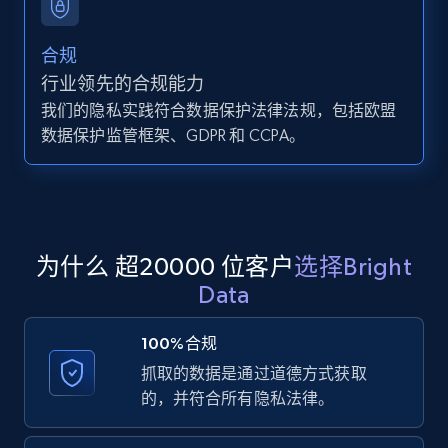
合规
行业领先的合规能力
Zillow properties listing information -
我们的隐私实践符合数据保护法律法规，包括欧盟
Search by parameters on zillow and use the
数据保护监管框架、GDPR 和 CCPA。
direct link as input
Zpid, City, State, HomeStatus, Address,
IsListingClaimedByCurrentSignedInUser,
IsCurrentSignedInAgentResponsible, Bedrooms,
and more.
为什么 超20000 位客户
选择Bright
Data
12.1K+
1.3K+
注册使用
100%合规
抓取的数据是通过道德方式获取
LinkedIn posts
的，并符合所有隐私法律。
URL, ID, User id, Use url, Title, Headline, Post
text, Date posted, and more.