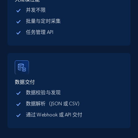
13.3K+
1.7K+
注册使用
并发不限
批量与定时采集
Google Maps full information - discover
任务管理 API
records by location search
Place id, URL, Country, Name, Category,
Address, Description, Business details, and
more.
13.3K+
1.7K+
注册使用
数据交付
数据校验与发现
数据解析（JSON 或 CSV）
Google Maps full information - Collect
通过 Webhook 或 API 交付
Google Maps Businesses data by place id
Place id, URL, Country, Name, Category,
Address, Description, Business details, and