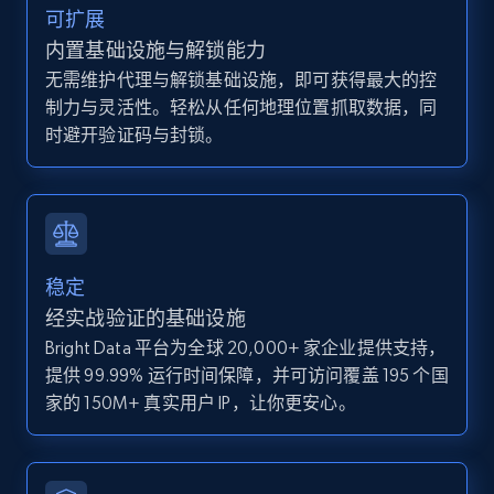
可扩展
Zpid, City, State, HomeStatus, Address,
IsListingClaimedByCurrentSignedInUser,
内置基础设施与解锁能力
IsCurrentSignedInAgentResponsible, Bedrooms,
无需维护代理与解锁基础设施，即可获得最大的控
and more.
制力与灵活性。轻松从任何地理位置抓取数据，同
时避开验证码与封锁。
12.1K+
1.3K+
注册使用
Zillow properties listing information -
稳定
Discover by custom filters - location, home
经实战验证的基础设施
type and status
Bright Data 平台为全球 20,000+ 家企业提供支持，
Zpid, City, State, HomeStatus, Address,
提供 99.99% 运行时间保障，并可访问覆盖 195 个国
IsListingClaimedByCurrentSignedInUser,
IsCurrentSignedInAgentResponsible, Bedrooms,
家的 150M+ 真实用户 IP，让你更安心。
and more.
12.1K+
1.3K+
注册使用