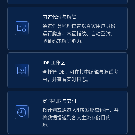
upc numbers
Title, Seller name, Brand, Description, Initial
内置代理与解锁
price, Currency, Availability, Reviews count, and
more.
通过任意地理位置以真实用户身份
运行爬虫，内置指纹、自动重试、
验证码求解等能力。
35.3K+
5.7K+
注册使用
IDE 工作区
LinkedIn company information
全托管 IDE，可在其中编辑与调试爬
虫，并查看实时日志。
ID, Name, Country code, Locations, Followers,
Employees in linkedin, About, Specialties, and
more.
定时抓取与交付
按计划或通过 API 触发爬虫运行，并
33.6K+
3.5K+
注册使用
将数据投递到各大主流存储目的
地。