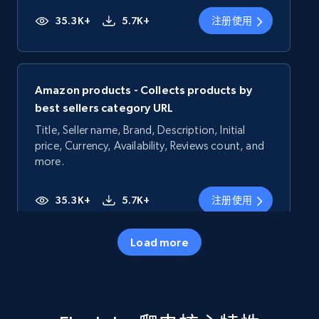
35.3K+
5.7K+
注册使用
Amazon products - Collects products by
best sellers category URL
Title, Seller name, Brand, Description, Initial
price, Currency, Availability, Reviews count, and
more.
35.3K+
5.7K+
注册使用
Load more
Amazon products - Collects products by
specific category URL
Title, Seller name, Brand, Description, Initial