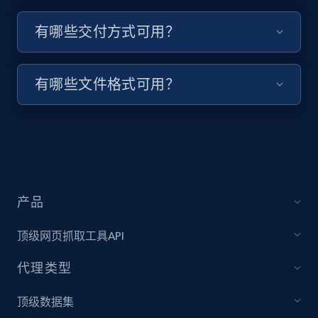
keyword and then apply relevant video
有哪些交付方式可用？
filters
URL, Title, Youtuber, Youtuber md5, Video url,
Video length, Likes, Views, and more.
有哪些文件格式可用？
8.1K+
716+
注册使用
Youtube - Videos posts - Collect YouTube
posts by hashtags
产品
URL, Title, Youtuber, Youtuber md5, Video url,
顶级网页抓取工具API
Video length, Likes, Views, and more.
代理类型
8.1K+
716+
注册使用
顶级数据集