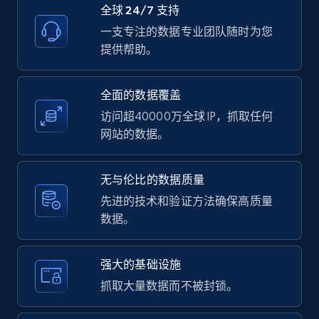
全球 24/7 支持
一支专注的数据专业团队随时为您
11.3K+
1.5K+
注册使用
提供帮助。
全面的数据覆盖
LinkedIn posts - Discover user's articles by
访问超40000万全球 IP，抓取任何
URL
网站的数据。
URL, ID, User id, Use url, Title, Headline, Post
text, Date posted, and more.
无与伦比的数据质量
11.3K+
1.5K+
注册使用
先进的技术和验证方法确保高质量
数据。
强大的基础设施
LinkedIn posts - Discover posts by Profile
URL
抓取大量数据而不被封锁。
URL, ID, User id, Use url, Title, Headline, Post