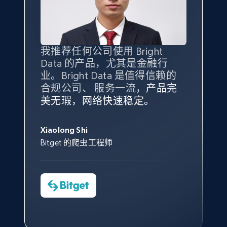
10.4K+
1.2K+
注册使用
我推荐任何公司使用 Bright
最重要的是拥有
质量
最好、
数量
Data 的产品，尤其是金融行
最多的数据，而这正是 Bright
X (formerly Twitter) - Posts - Collecting
业。Bright Data 是值得信赖的
Data 和 tgndata 发挥作用的地
Twitter posts URLs
合规公司、 服务一流，
方。
产品完
Bright Data 拥有自有代理基础
根据我的使用体验，Bright Data
我们对与 Bright Data 的合作感
我们对 Bright Data 的
可靠性
印
美无瑕，网络快速稳定。
设施，助您持续获取网络数据。
ID, User posted, Name, Description, Date
的服务价值不可估量。Bright
到非常满意。各方面都很不错，
象深刻，对整体服务也非常满
posted, Photos, URL, Quoted post, and more.
此外，他们的网页解锁工具还能
Data 帮助我们采集了充足的公
网络非常稳定，而我们对其客户
意。我们与客户经理保持着定期
George Koutsoudopoulos
帮助您轻松绕过烦人的验证码
共网络数据以满足需求，并通过
服务和支持团队也非常认可。
沟通，他的协助对我们非常有帮
Xiaolong Shi
tgndata 的首席执行官 (CEO)
（CAPTCHA）。
其支持团队和开发团队，让我们
助。
10.4K+
1.2K+
注册使用
Bitget 的爬虫工程师
对许多流程进行了优化。
Cheddi Rai
Nicholas Renotte
Yorgos Panzaris
AdRetreaver CEO
数据科学专家
Charmagne Cruz
Convert Group 的 CTO
X (formerly Twitter) - Posts - Getting x
—— Shopee Philippines Inc. 报告与分析、
posts by array of profiles
点击观看
业务技术与定价负责人
ID, User posted, Name, Description, Date