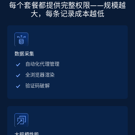
每个套餐都提供完整权限——规模越
大，每条记录成本越低
Linkedin job listings information - Discover
jobs by company URL
URL, Job posting id, Job title, Company name,
Company id, Job location, Job summary, Job
seniority level, and more.
数据采集
自动化代理管理
15.3K+
2.2K+
注册使用
全浏览器渲染
验证码破解
Google Maps full information
Place id, URL, Country, Name, Category,
Address, Description, Business details, and
more.
大规模性能