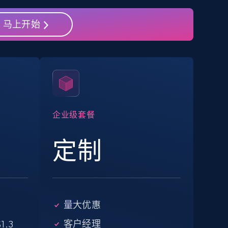
马上开始
eBay - Collect products from shops on
eBay
URL, Product id, Title, Seller name, Seller rating,
Seller reviews, Breadcrumbs, Root category, and
more.
企业级套餐
2.5K+
359+
注册使用
定制
Google Shopping - collects products
from web using keywords
量大优惠
URL, Product id, Title, Product description,
Rating, Reviews count, Images, Variations, and
客户经理
1.3
more.