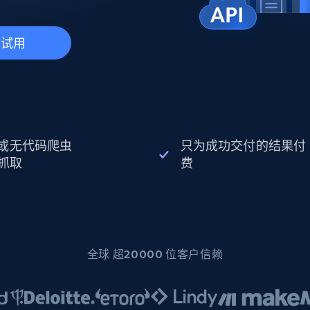
起价
数据中心代理
$0.9/IP
B
静态ISP代理
130万+ 超高速静态住宅代理
费试用
I 或无代码爬虫
只为成功交付的结果付
抓取
费
全球 超20000 位客户信赖