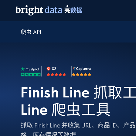
爬虫 API
网页数据抓取 API
多模态训练
网页数据抓取 API
工具
网页解锁 API
视频与媒体数据
网页解锁 API
起价
$1/ 每1 次
告别封锁和验证码
获得取之不尽的视频，图片及更多内
免费套餐
第三方工具集成
Discover API
视频信息流——为 VLA 准备就绪
免费
起价
爬虫 API
$1/1k请求
始终在线的代理实时网页发现
获取持续、定向的网页视频，用于训
浏览器扩展
器人策略
搜索引擎结果页 API
搜索引擎 API
起价
数据包
代理网络检查
按需获取多引擎搜索结果
$1/ 每1 次
Finish Line 抓取工
免费套餐
为各行各业生成可直接用于LLM的数据
Google
Bing
Duckduckgo
Yandex
起价
网站地图
爬虫浏览器 API
爬虫浏览器 API
$5/GB
Line 爬虫工具
键启动内置隐匿模式的远程浏览器
代理基础设施
抓取 Finish Line 并收集 URL、商品 
代理服务
格、库存情况等数据。