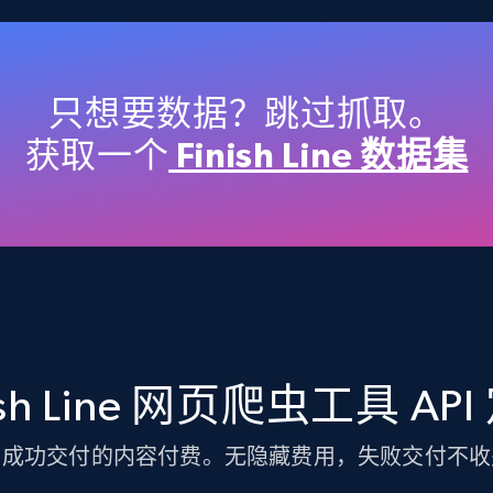
TikTok Shop
URL, Title, Available, Description, Currency, Initial
price, Final price, Discount percent, and more.
只想要数据？跳过抓取。
获取一个
Finish Line 数据集
5.4K+
667+
注册使用
TikTok Shop - discover records by shop
url
ish Line 网页爬虫工具 AP
URL, Title, Available, Description, Currency, Initial
price, Final price, Discount percent, and more.
为成功交付的内容付费。无隐藏费用，失败交付不收
5.4K+
667+
注册使用