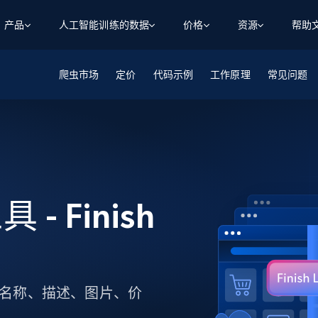
产品
人工智能训练的数据
价格
资源
帮助
爬虫市场
智能体 WEB 执行
数据源
数据源
定价
代码示例
工作原理
常见问题
数
数
资
学习中心
搜索及提取
抓取APIs
抓取APIs
起价
$1
$0.75/1k 记录条
请求
容
让 AI 应用具备搜索与爬取整个网络的能力
从 600+ 个网站获取实时数据
免费套餐
博客
领英
电商
社交媒体
ChatGPT
智能体浏览器
爬虫工作室定价
起价
爬虫工作室
练人形机
让智能体浏览网站并自动执行任务
$1/1k请求
案例研究
免费套餐
将任何网站转化为数据管道
亮数据 MCP
免费
起价
数据集
数据集
网络研讨会
站式工具包，全面解锁网页
请求
$250/100K 记录条
具 - Finish
集
来自 600+ 个域名的预收集数据
起价
领英
电商
社交媒体
房地产
代理位置
缓存速递
$0.2/1k HTML
缓存速递
实时网页数据，采集即交付
产品技术视频
ID、产品名称、描述、图片、价