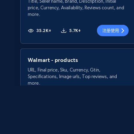
Title, Seller name, Brand, Description, Initial
price, Currency, Availability, Reviews count, and
more.
35.2K+
5.7K+
注册使用
Walmart - products
URL, Final price, Sku, Currency, Gtin,
Specifications, Image urls, Top reviews, and
more.
5.6K+
875+
注册使用