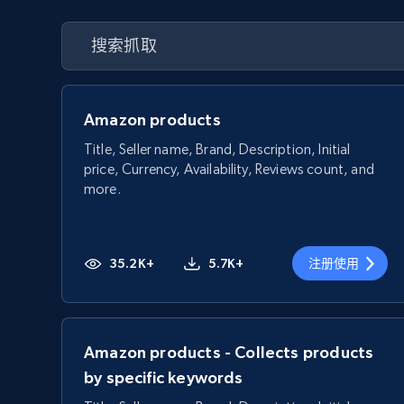
Amazon products
Title, Seller name, Brand, Description, Initial
price, Currency, Availability, Reviews count, and
more.
35.2K+
5.7K+
注册使用
Amazon products - Collects products
by specific keywords