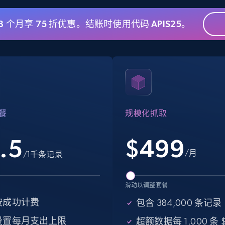
 3 个月享 75 折优惠。结账时使用代码 APIS25。
eBay - Gather data on products using
specified keywords
URL, Product id, Title, Seller name, Seller rating,
Seller reviews, Breadcrumbs, Root category, and
more.
餐
规模化抓取
2.5K+
359+
注册使用
.5
$
499
/月
/1千条记录
Google Shopping
滑动以调整套餐
URL, Product id, Title, Product description,
Rating, Reviews count, Images, Variations, and
按成功计费
包含 384,000 条记录
more.
设置每月支出上限
超额数据每 1,000 条 $