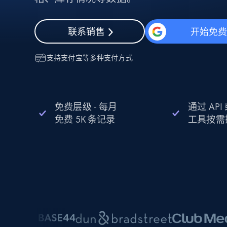
动态代理
起价
$5
$2.5/G
免费套餐
动态代理
5折
超40000万 万高速真人住宅代理
起价
联系销售
开始免
ISP 代理
$1.3/IP
数据中心代理
用于数据获取的高速代理
支持
支付宝
等多种支付方式
免费层级 - 每月
通过 AP
免费 5K 条记录
工具按需