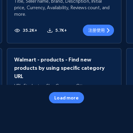
Title, Seller name, Brand, Description, Initial
price, Currency, Availability, Reviews count, and
more.
35.2K+
5.7K+
注册使用
Walmart - products - Find new
products by using specific category
URL
URL, Final price, Sku, Currency, Gtin,
Specifications, Image urls, Top reviews, and
Load more
more.
5.6K+
875+
注册使用