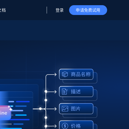
登录
文档
申请免费试用
据与洞察
据及洞察
源
公司
初创企业计划
零售情报
零售
新
起价
$2000/月
解锁实时电商洞察与AI驱动的业务推荐
洞察
联盟推荐
演示智能体
企业级数据服务
托管式数据
起价
为企业级数据收集量身定制
$1500/月
采集
信任中心
集成
Deep Lookup
测试版
Bright SDK
在海量级网页数据上运行复杂
查询