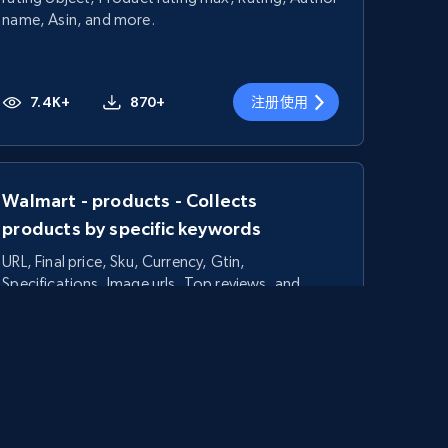
name, Asin, and more.
7.4K+
870+
注册使用
Walmart - products - Collects
products by specific keywords
URL, Final price, Sku, Currency, Gtin,
Specifications, Image urls, Top reviews, and
more.
5.6K+
875+
注册使用