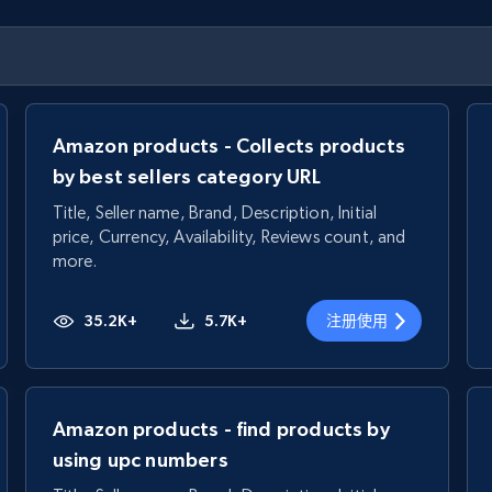
Amazon products - Collects products
by best sellers category URL
Title, Seller name, Brand, Description, Initial
price, Currency, Availability, Reviews count, and
more.
35.2K+
5.7K+
注册使用
Amazon products - find products by
using upc numbers