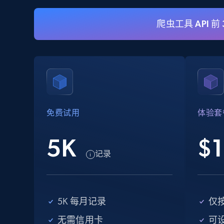
爬虫工具 API 前
eBay
URL, Product id, Title, Seller name, Seller rating,
Seller reviews, Breadcrumbs, Root category, and
more.
免费试用
体验套
2.5K+
359+
注册使用
5K
$1
记录
eBay - Collect records by category
URL, Product id, Title, Seller name, Seller rating,
Seller reviews, Breadcrumbs, Root category, and
5K 每月记录
仅
more.
无需信用卡
可