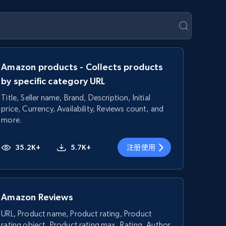
Amazon products - Collects products
by specific category URL
Title, Seller name, Brand, Description, Initial
price, Currency, Availability, Reviews count, and
more.
35.2K+
5.7K+
注册使用
Amazon Reviews
URL, Product name, Product rating, Product
rating object, Product rating max, Rating, Author