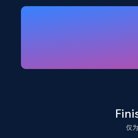
Walmart - products - Discover
products by using sku numbers
URL, Final price, Sku, Currency, Gtin,
Specifications, Image urls, Top reviews, and
more.
5.6K+
875+
注册使用
TikTok Shop - Collect TikTok shop
products by keywords search
Fin
URL, Title, Available, Description, Currency, Initial
price, Final price, Discount percent, and more.
仅
5.4K+
667+
注册使用