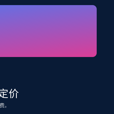
TikTok Shop - category
URL, Title, Available, Description, Currency, Initial
price, Final price, Discount percent, and more.
5.4K+
667+
注册使用
Amazon sellers info
Seller id, URL, Seller name, Description, Detailed
info, Stars, Feedbacks, Return policy, and more.
I 定价
费。
2.5K+
378+
注册使用