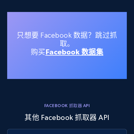
Like engagement rate, Bio link, Predicted lang,
and more.
8.3K+
963+
注册使用
只想要 Facebook 数据？跳过抓
取。
购买
Facebook 数据集
Youtube - Videos posts
URL, Title, Youtuber, Youtuber md5, Video url,
Video length, Likes, Views, and more.
8.1K+
716+
注册使用
FACEBOOK 抓取器 API
Youtube - Videos posts - Search new
其他 Facebook 抓取器 API
youtube videos by keyword
URL, Title, Youtuber, Youtuber md5, Video url,