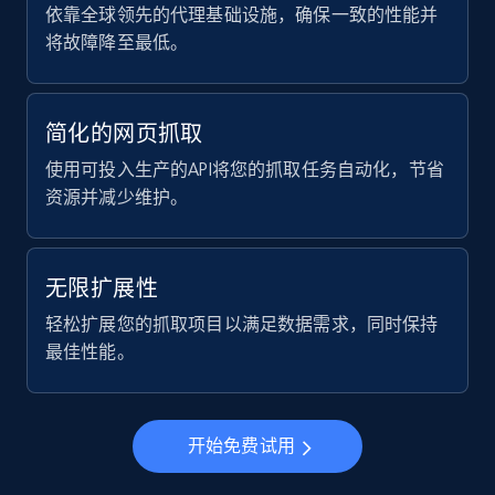
Instagram - Reels - Collect all Reels from
依靠全球领先的代理基础设施，确保一致的性能并
Instagram profiles (without the post
将故障降至最低。
timestamp)
URL, User posted, Description, Hashtags, Num
comments, Date posted, Likes, Views, and
简化的网页抓取
more.
使用可投入生产的API将您的抓取任务自动化，节省
资源并减少维护。
3.7K+
436+
注册使用
无限扩展性
X (formerly Twitter) - Profiles
轻松扩展您的抓取项目以满足数据需求，同时保持
最佳性能。
X id, URL, ID, Profile name, Biography, Is verified,
Profile image link, External link, and more.
3.5K+
225+
注册使用
开始免费试用