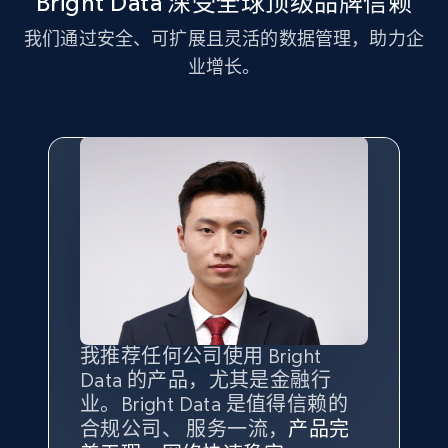
Bright Data 深受全球顶级品牌信赖
我们通过安全、可扩展且灵活的数据管理，助力企
Facebook Marketplace
业增长。
URL, Title, Initial price, Final price, Currency,
Product id, Breadcrumbs, Condition, and more.
2.1K+
170+
注册使用
Facebook Marketplace - Collect Facebook
marketplace listings by keyword
URL, Title, Initial price, Final price, Currency,
Product id, Breadcrumbs, Condition, and more.
我推荐任何公司使用 Bright
最重要的是拥有
质量
最好、
数量
2.1K+
170+
注册使用
Data 的产品，尤其是金融行
最多的数据，而这正是 Bright
业。Bright Data 是值得信赖的
Data 和 tgndata 发挥作用的地
合规公司、 服务一流，
方。
产品完
Bright Data 拥有自有代理基础
根据我的使用体验，Bright Data
我们对与 Bright Data 的合作感
我们对 Bright Data 的
可靠性
印