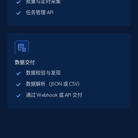
批量与定时采集
10.4K+
1.2K+
注册使用
任务管理 API
TikTok - Profiles
Account id, Nickname, Biography, Awg
engagement rate, Comment engagement rate,
Like engagement rate, Bio link, Predicted lang,
and more.
数据交付
数据校验与发现
8.3K+
963+
注册使用
数据解析（JSON 或 CSV）
通过 Webhook 或 API 交付
TikTok - Profiles - Discover by search URL
and country
Account id, Nickname, Biography, Awg
engagement rate, Comment engagement rate,