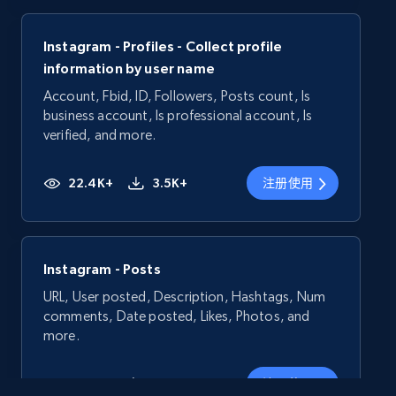
Instagram - Profiles - Collect profile
information by user name
Account, Fbid, ID, Followers, Posts count, Is
business account, Is professional account, Is
verified, and more.
22.4K+
3.5K+
注册使用
Instagram - Posts
URL, User posted, Description, Hashtags, Num
comments, Date posted, Likes, Photos, and
more.
13.2K+
1.6K+
注册使用