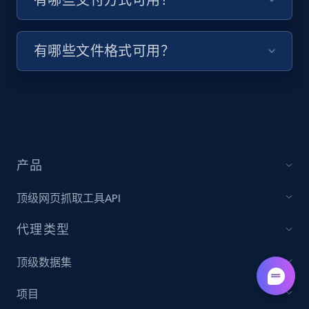
keywords
URL, Post id, Title, Content, Date posted, User
name, User url, User id, and more.
有哪些文件格式可用？
1.1K+
124+
注册使用
Pinterest - Posts - Discover posts by using
产品
specific profile url
URL, Post id, Title, Content, Date posted, User
顶级网页抓取工具API
name, User url, User id, and more.
代理类型
1.1K+
124+
注册使用
顶级数据集
项目
Facebook Events