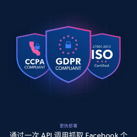
  {

    "db_source": "1784068479505",

    "timestamp": "2026-07-14",

    "url": 
YouTube - Channels - Collects channel by
"https:\/\/www.facebook.com\/OccupyDemocrats\/pos
keyword related to the channel or video's
    "post_id": "1364231645808406",

of the channel
    "user_url": "https:\/\/www.facebook.com\/OccupyDemocrats",

    "user_username_raw": "Occupy D*******s",

URL, Handle, Handle md5, Banner img, Profile
    "content": null,

image, Name, Subscribers, Description, and
    "date_posted": "2025-12-01T21:45:31.000Z"

more.
  },

  {

    "db_source": "1784068479505",

4.5K+
508+
注册使用
    "timestamp": "2026-07-14",

    "url": 
"https:\/\/www.facebook.com\/JoseTorreselReyDeAlt
    "post_id": "3042139855859139",

Reddit- Posts
    "user_url": "https:\/\/www.facebook.com\/JoseTorreselReyDeAltoMando",

    "user_username_raw": "Jose T****s ** *** ** A**o M***o",

Post id, URL, User posted, Title, Description,
更快部署
    "content": "Y fuimonos a la calle, todo el dia en la casa como que no bueno😂",

Num comments, Date posted, Community
    "date_posted": "2019-09-26T01:41:30.000Z"

通过一次 API 调用抓取 Facebook 个
name, and more.