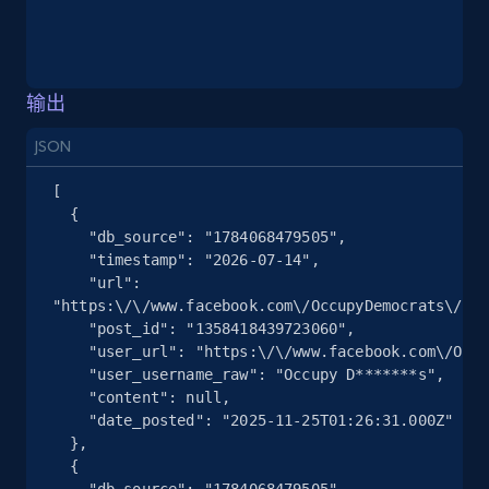
TikTok - Posts - Search posts by specific
keyword or hashtag
URL, Post id, Description, Create time, Digg
输出
count, Share count, Collect count, Comment
count, and more.
JSON
[

6.7K+
906+
注册使用
  {

    "db_source": "1784068479505",

    "timestamp": "2026-07-14",

    "url": 
TikTok - Posts - discover new records by
"https:\/\/www.facebook.com\/OccupyDemocrats\/pos
    "post_id": "1358418439723060",

TikTok discover URL
    "user_url": "https:\/\/www.facebook.com\/OccupyDemocrats",

URL, Post id, Description, Create time, Digg
    "user_username_raw": "Occupy D*******s",

count, Share count, Collect count, Comment
    "content": null,

count, and more.
    "date_posted": "2025-11-25T01:26:31.000Z"

  },

  {

6.7K+
906+
注册使用
    "db_source": "1784068479505",
