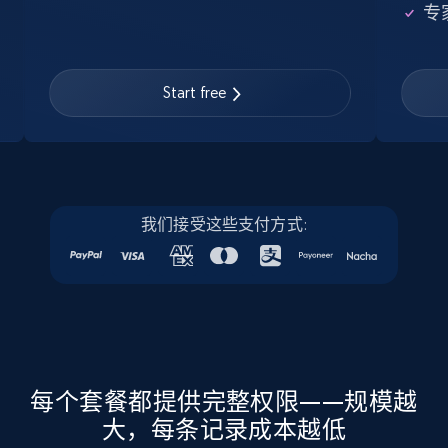
11.3K+
1.5K+
注册使用
专
Start free
LinkedIn posts - Discover new posts
company URL
URL, ID, User id, Use url, Title, Headline, Post
text, Date posted, and more.
我们接受这些支付方式:
11.3K+
1.5K+
注册使用
X (formerly Twitter) - Posts
ID, User posted, Name, Description, Date
posted, Photos, URL, Quoted post, and more.
每个套餐都提供完整权限——规模越
大，每条记录成本越低
10.4K+
1.2K+
注册使用