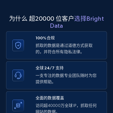
X (formerly Twitter) - Profiles - Collect
为什么 超20000 位客户
选择Bright
profile information by user name
Data
X id, URL, ID, Profile name, Biography, Is verified,
Profile image link, External link, and more.
100%合规
3.5K+
225+
注册使用
抓取的数据是通过道德方式获取
的，并符合所有隐私法律。
全球 24/7 支持
Instagram - Comments
一支专注的数据专业团队随时为您
URL, Comment user, Comment user url,
提供帮助。
Comment date, Comment, Likes number, Replies
number, Replies, and more.
全面的数据覆盖
2.9K+
324+
注册使用
访问超40000万全球 IP，抓取任何
网站的数据。