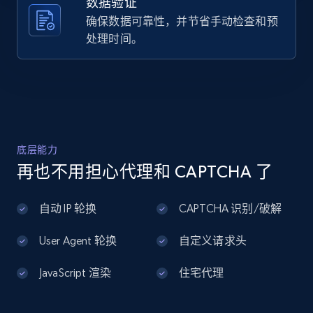
数据验证
Post id, URL, User posted, Title, Description,
Num comments, Date posted, Community
确保数据可靠性，并节省手动检查和预
name, and more.
处理时间。
4.5K+
432+
注册使用
Reddit- Posts - Discover posts by author
底层能力
Post id, URL, User posted, Title, Description,
再也不用担心代理和 CAPTCHA 了
Num comments, Date posted, Community
name, and more.
自动 IP 轮换
CAPTCHA 识别/破解
4.5K+
432+
注册使用
User Agent 轮换
自定义请求头
JavaScript 渲染
住宅代理
Instagram - Reels