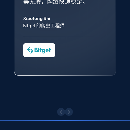
美无瑕，网络快速稳定。
设施，助您持续获取网络数据。
的服务价值不可估量。Bright
到非常满意。各方面都很不错，
象深刻，对整体服务也非常满
Facebook Marketplace - discover by url
此外，他们的网页解锁工具还能
Data 帮助我们采集了充足的公
网络非常稳定，而我们对其客户
意。我们与客户经理保持着定期
George Koutsoudopoulos
帮助您轻松绕过烦人的验证码
URL, Title, Initial price, Final price, Currency,
共网络数据以满足需求，并通过
服务和支持团队也非常认可。
沟通，他的协助对我们非常有帮
Xiaolong Shi
tgndata 的首席执行官 (CEO)
（CAPTCHA）。
Product id, Breadcrumbs, Condition, and more.
其支持团队和开发团队，让我们
助。
Bitget 的爬虫工程师
对许多流程进行了优化。
Cheddi Rai
2.1K+
170+
注册使用
Nicholas Renotte
Yorgos Panzaris
AdRetreaver CEO
数据科学专家
Charmagne Cruz
Convert Group 的 CTO
—— Shopee Philippines Inc. 报告与分析、
点击观看
业务技术与定价负责人
Facebook - Posts by post URL
URL, Post id, User url, User username raw,
Content, Date posted, Hashtags, Num
comments, and more.
点击观看
2K+
235+
注册使用