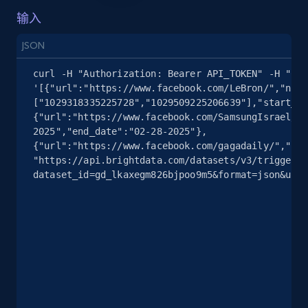
输入
URL, Post id, Description, Create time, Digg
count, Share count, Collect count, Comment
JSON
count, and more.
curl -H "Authorization: Bearer API_TOKEN" -H "Con
6.7K+
906+
注册使用
'[{"url":"https://www.facebook.com/LeBron/","num_
["1029318335225728","1029509225206639"],"start_da
{"url":"https://www.facebook.com/SamsungIsrael/",
2025","end_date":"02-28-2025"},
{"url":"https://www.facebook.com/gagadaily/","num
TikTok - Posts - Input specific profile URL to
"https://api.brightdata.com/datasets/v3/trigger?
get posts published by it
dataset_id=gd_lkaxegm826bjpoo9m5&format=json&unco
URL, Post id, Description, Create time, Digg
count, Share count, Collect count, Comment
count, and more.
6.7K+
906+
注册使用