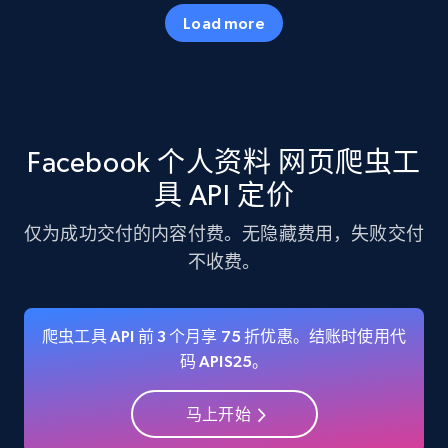
Load more
Instagram - Posts - Collects posts from a
specific URLs by using profile URL
URL, User posted, Description, Hashtags, Num
Facebook 个人资料 网页爬虫工
comments, Date posted, Likes, Photos, and
more.
具 API 定价
仅为成功交付的内容付费。无隐藏费用，失败交付
13.2K+
1.6K+
注册使用
不收费。
LinkedIn posts
爬虫工具 API 前 3 个月享 75 折优惠。结账时使用代
码 APIS25。
URL, ID, User id, Use url, Title, Headline, Post
text, Date posted, and more.
马上开始
11.3K+
1.5K+
注册使用