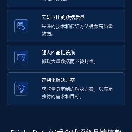
Facebook - Comments
无与伦比的数据质量
URL, Post id, Post url, Comment id, User name,
先进的技术和验证方法确保高质量
User id, User url, Date created, and more.
数据。
2.7K+
299+
注册使用
强大的基础设施
抓取大量数据而不被封锁。
Facebook - Posts by group URL
定制化解决方案
URL, Post id, User url, User username raw,
获取量身定制的解决方案，以满足
Content, Date posted, Hashtags, Num
独特的需求和目标。
comments, and more.
2.2K+
184+
注册使用