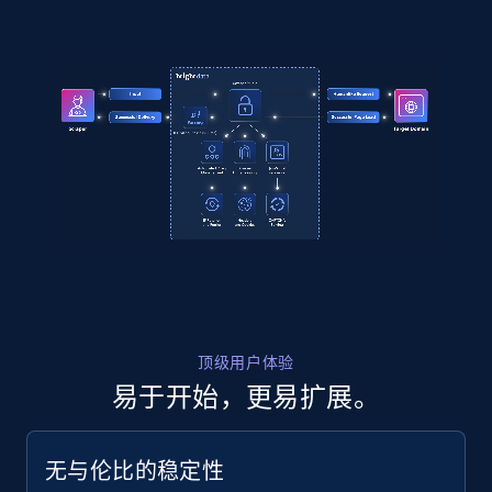
URL, User posted, Description, Hashtags, Num
comments, Date posted, Likes, Views, and
more.
3.7K+
436+
注册使用
Instagram - Reels - Discover reels video
from Instagram profile or direct search url
URL, User posted, Description, Hashtags, Num
comments, Date posted, Likes, Views, and
more.
顶级用户体验
易于开始，更易扩展。
3.7K+
436+
注册使用
无与伦比的稳定性