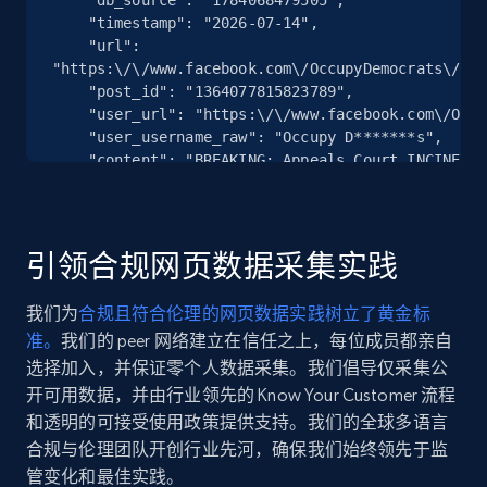
    "timestamp": "2026-07-14",

    "url": 
"https:\/\/www.facebook.com\/OccupyDemocrats\/pos
Facebook - Pages Posts by Profile URL
    "post_id": "1364077815823789",

    "user_url": "https:\/\/www.facebook.com\/OccupyDemocrats",

URL, Post id, User url, User username raw,
    "user_username_raw": "Occupy D*******s",

Content, Date posted, Hashtags, Num
    "content": "BREAKING: Appeals Court INCINERATES Trump’s “shadow DOJ” — rules parking lot lawyer Alina Habba has been illegally 
comments, and more.
runni...",

    "date_posted": "2025-12-01T17:13:39.000Z"

  },

6.6K+
629+
注册使用
  {

引领合规网页数据采集实践
    "db_source": "1784068479505",

    "timestamp": "2026-07-14",

我们为
合规且符合伦理的网页数据实践树立了黄金标
    "url": 
YouTube - Channels
准。
我们的 peer 网络建立在信任之上，每位成员都亲自
"https:\/\/www.facebook.com\/OccupyDemocrats\/pos
    "post_id": "1381737557391148",

选择加入，并保证零个人数据采集。我们倡导仅采集公
URL, Handle, Handle md5, Banner img, Profile
    "user_url": "https:\/\/www.facebook.com\/OccupyDemocrats",

开可用数据，并由行业领先的 Know Your Customer 流程
image, Name, Subscribers, Description, and
    "user_username_raw": "Occupy D*******s",

more.
和透明的可接受使用政策提供支持。我们的全球多语言
    "content": null,

合规与伦理团队开创行业先河，确保我们始终领先于监
    "date_posted": "2025-12-23T00:07:27.000Z"

管变化和最佳实践。
4.5K+
508+
注册使用
  },
