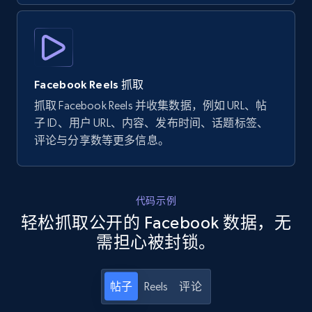
by Explore page URL
URL, Title, Youtuber, Youtuber md5, Video url,
Video length, Likes, Views, and more.
8.1K+
716+
注册使用
Facebook Reels 抓取
抓取 Facebook Reels 并收集数据，例如 URL、帖
子 ID、用户 URL、内容、发布时间、话题标签、
评论与分享数等更多信息。
Youtube - Videos posts - Discovery videos
by podcast url
URL, Title, Youtuber, Youtuber md5, Video url,
代码示例
Video length, Likes, Views, and more.
轻松抓取公开的 Facebook 数据，无
需担心被封锁。
8.1K+
716+
注册使用
帖子
Reels
评论
TikTok - Posts