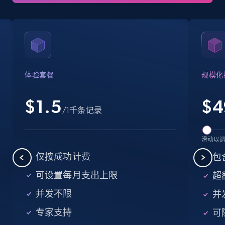
LinkedIn posts - Discover user's articles by
URL
URL, ID, User id, Use url, Title, Headline, Post
体验套餐
规模化
text, Date posted, and more.
$1.5
$
4
/1千条记录
11.3K+
1.5K+
注册使用
滑动以
仅按成功计费
包含
LinkedIn posts - Discover posts by Profile
URL
可设置每月支出上限
超额
URL, ID, User id, Use url, Title, Headline, Post
并发不限
并
text, Date posted, and more.
专家支持
可