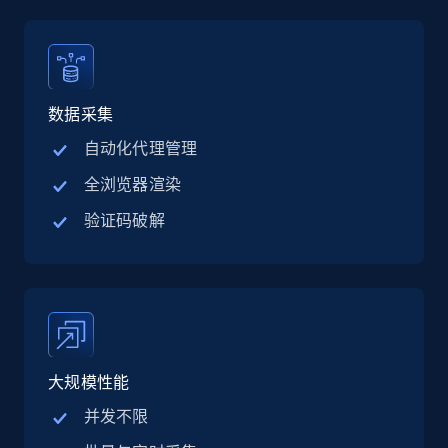
X (formerly Twitter) - Posts - Collecting
数据采集
Twitter posts URLs
ID, User posted, Name, Description, Date
自动化代理管理
posted, Photos, URL, Quoted post, and more.
全浏览器渲染
验证码破解
10.4K+
1.2K+
注册使用
X (formerly Twitter) - Posts - Getting x
posts by array of profiles
ID, User posted, Name, Description, Date
大规模性能
posted, Photos, URL, Quoted post, and more.
并发不限