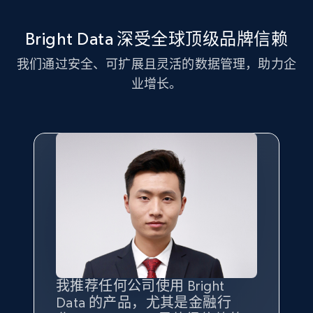
11.3K+
1.5K+
注册使用
Bright Data 深受全球顶级品牌信赖
我们通过安全、可扩展且灵活的数据管理，助力企
LinkedIn posts - Discover new posts
业增长。
company URL
URL, ID, User id, Use url, Title, Headline, Post
text, Date posted, and more.
11.3K+
1.5K+
注册使用
X (formerly Twitter) - Posts
ID, User posted, Name, Description, Date
posted, Photos, URL, Quoted post, and more.
我推荐任何公司使用 Bright
最重要的是拥有
质量
最好、
数量
Data 的产品，尤其是金融行
最多的数据，而这正是 Bright
10.3K+
1.2K+
注册使用