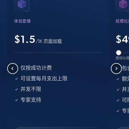
Name, URL, ID, Cb rank, Region, About,
Industries, Operating status, and more.
体验套餐
规模化
15.6K+
1.6K+
注册使用
$1.5
$
4
/1K 页面加载
Crunchbase companies information -
滑动以
Searching data by keyword
仅按成功计费
包
Name, URL, ID, Cb rank, Region, About,
可设置每月支出上限
额外
Industries, Operating status, and more.
并发不限
并
15.6K+
1.6K+
注册使用
专家支持
可
专
Linkedin job listings information