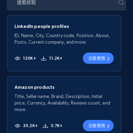
LinkedIn people profiles
ID, Name, City, Country code, Position, About,
Posts, Current company, and more.
120K+
11.2K+
注册使用
Amazon products
Title, Seller name, Brand, Description, Initial
price, Currency, Availability, Reviews count, and
more.
35.2K+
5.7K+
注册使用