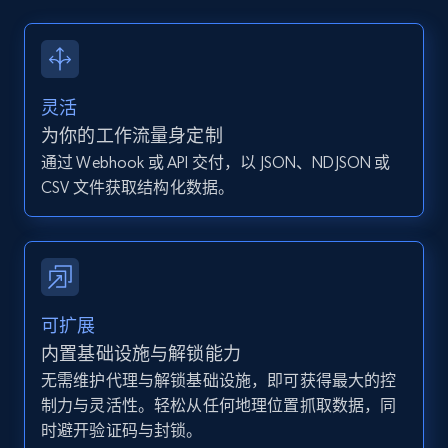
13.2K+
1.6K+
注册使用
灵活
Instagram - Posts - Collects posts from a
为你的工作流量身定制
specific URLs by using profile URL
通过 Webhook 或 API 交付，以 JSON、NDJSON 或
URL, User posted, Description, Hashtags, Num
CSV 文件获取结构化数据。
comments, Date posted, Likes, Photos, and
more.
13.2K+
1.6K+
注册使用
可扩展
内置基础设施与解锁能力
无需维护代理与解锁基础设施，即可获得最大的控
Zillow properties listing information
制力与灵活性。轻松从任何地理位置抓取数据，同
Zpid, City, State, HomeStatus, Address,
时避开验证码与封锁。
IsListingClaimedByCurrentSignedInUser,