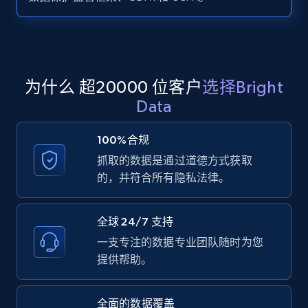
Zillow properties listing information -
Search by parameters on zillow and use the
direct link as input
Zpid, City, State, HomeStatus, Address,
为什么 超20000 位客户
选择Bright
IsListingClaimedByCurrentSignedInUser,
Data
IsCurrentSignedInAgentResponsible, Bedrooms,
and more.
100%合规
抓取的数据是通过道德方式获取
12K+
1.3K+
注册使用
的，并符合所有隐私法律。
全球 24/7 支持
LinkedIn posts
一支专注的数据专业团队随时为您
URL, ID, User id, Use url, Title, Headline, Post
提供帮助。
text, Date posted, and more.
全面的数据覆盖
11.3K+
1.5K+
注册使用