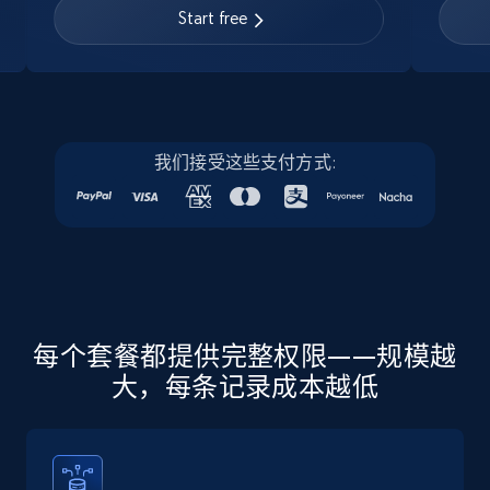
URL, Job posting id, Job title, Company name,
Start free
Company id, Job location, Job summary, Job
seniority level, and more.
15.3K+
2.2K+
注册使用
我们接受这些支付方式:
Linkedin job listings information - Discover
new jobs by keyword
URL, Job posting id, Job title, Company name,
Company id, Job location, Job summary, Job
seniority level, and more.
每个套餐都提供完整权限——规模越
大，每条记录成本越低
15.3K+
2.2K+
注册使用