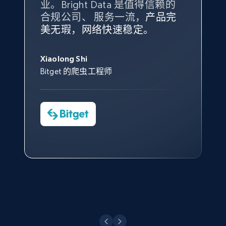
业。Bright Data 是值得信赖的
Data 和 tgndata 发挥作用的地
合规公司、 服务一流，
方。
产品完
Bright Data 拥有自有代理基础
根据我的使用体验，Bright Data
我们对与 Bright Data 的合作感
我们对 Bright Data 的
可靠性
印
美无瑕，网络快速稳定。
设施，助您持续获取网络数据。
的服务价值不可估量。Bright
到非常满意。各方面都很不错，
象深刻，对整体服务也非常满
此外，他们的网页解锁工具还能
Data 帮助我们采集了充足的公
网络非常稳定，而我们对其客户
意。我们与客户经理保持着定期
X (formerly Twitter) - Posts - Collecting
George Koutsoudopoulos
帮助您轻松绕过烦人的验证码
共网络数据以满足需求，并通过
服务和支持团队也非常认可。
沟通，他的协助对我们非常有帮
Twitter posts URLs
Xiaolong Shi
tgndata 的首席执行官 (CEO)
（CAPTCHA）。
其支持团队和开发团队，让我们
助。
Bitget 的爬虫工程师
ID, User posted, Name, Description, Date
对许多流程进行了优化。
posted, Photos, URL, Quoted post, and more.
Cheddi Rai
Nicholas Renotte
Yorgos Panzaris
AdRetreaver CEO
数据科学专家
Charmagne Cruz
Convert Group 的 CTO
10.3K+
1.2K+
注册使用
—— Shopee Philippines Inc. 报告与分析、
点击观看
业务技术与定价负责人
X (formerly Twitter) - Posts - Getting x
posts by array of profiles
点击观看
ID, User posted, Name, Description, Date
posted, Photos, URL, Quoted post, and more.