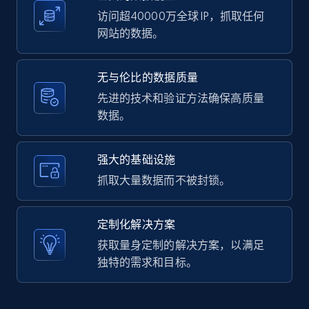
访问超40000万全球 IP，抓取任何
网站的数据。
LinkedIn posts - Discover user's articles by
无与伦比的数据质量
URL
先进的技术和验证方法确保高质量
URL, ID, User id, Use url, Title, Headline, Post
数据。
text, Date posted, and more.
11.3K+
1.5K+
注册使用
强大的基础设施
抓取大量数据而不被封锁。
LinkedIn posts - Discover posts by Profile
定制化解决方案
URL
获取量身定制的解决方案，以满足
URL, ID, User id, Use url, Title, Headline, Post
独特的需求和目标。
text, Date posted, and more.