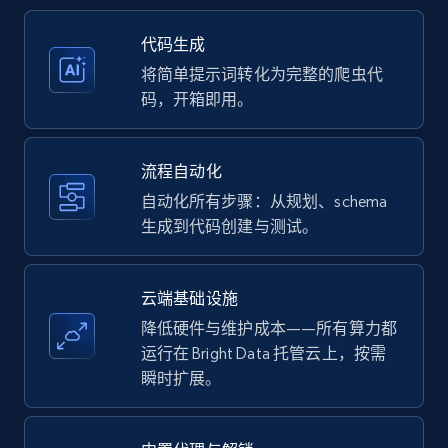
35.2K+
5.7K+
注册使用
代码生成
将简单提示词转化为完整的爬虫代
码，开箱即用。
Amazon products - Collects products by
specific keywords
流程自动化
Title, Seller name, Brand, Description, Initial
自动化所有步骤：从规划、schema
price, Currency, Availability, Reviews count, and
生成到代码创建与测试。
more.
35.2K+
5.7K+
注册使用
云端基础设施
降低硬件与维护成本——所有算力都
运行在 Bright Data 托管云上，按需
瞬时扩展。
Amazon products - find products by using
upc numbers
Title, Seller name, Brand, Description, Initial