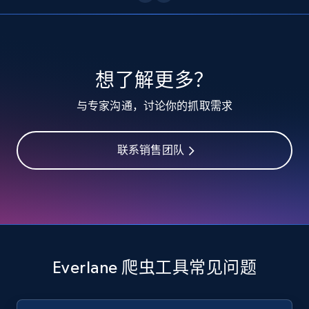
10.3K+
1.2K+
注册使用
TikTok - Profiles
想了解更多？
Account id, Nickname, Biography, Awg
与专家沟通，讨论你的抓取需求
engagement rate, Comment engagement rate,
Like engagement rate, Bio link, Predicted lang,
and more.
联系销售团队
8.3K+
962+
注册使用
TikTok - Profiles - Discover by search URL
and country
Everlane 爬虫工具常见问题
Account id, Nickname, Biography, Awg
engagement rate, Comment engagement rate,