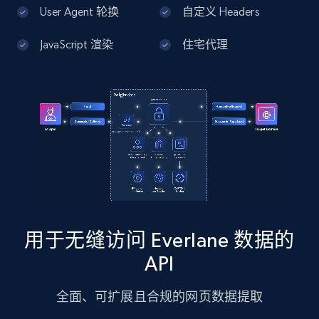
13.2K+
1.7K+
注册使用
User Agent 轮换
自定义 Headers
JavaScript 渲染
住宅代理
Google Maps full information - Discover
new records by Customer ID
Place id, URL, Country, Name, Category,
Address, Description, Business details, and
more.
13.2K+
1.7K+
注册使用
用于无缝访问 Everlane 数据的
Instagram - Posts
API
URL, User posted, Description, Hashtags, Num
comments, Date posted, Likes, Photos, and
全面、可扩展且合规的网页数据提取
more.