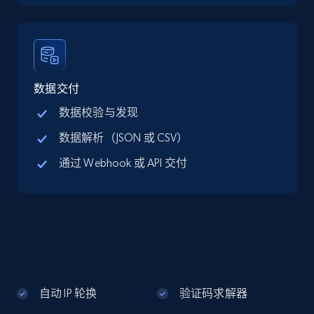
Google Maps full information - discover
records by location search
Place id, URL, Country, Name, Category,
Address, Description, Business details, and
数据交付
more.
数据校验与发现
数据解析（JSON 或 CSV）
13.2K+
1.7K+
注册使用
通过 Webhook 或 API 交付
Google Maps full information - Collect
Google Maps Businesses data by place id
Place id, URL, Country, Name, Category,
Address, Description, Business details, and
more.
自动 IP 轮换
验证码求解器