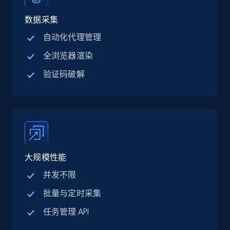
Linkedin job listings information - Discover
jobs by company URL
数据采集
URL, Job posting id, Job title, Company name,
自动化代理管理
Company id, Job location, Job summary, Job
全浏览器渲染
seniority level, and more.
验证码破解
15.3K+
2.2K+
注册使用
Google Maps full information
Place id, URL, Country, Name, Category,
大规模性能
Address, Description, Business details, and
more.
并发不限
批量与定时采集
13.2K+
1.7K+
注册使用
任务管理 API