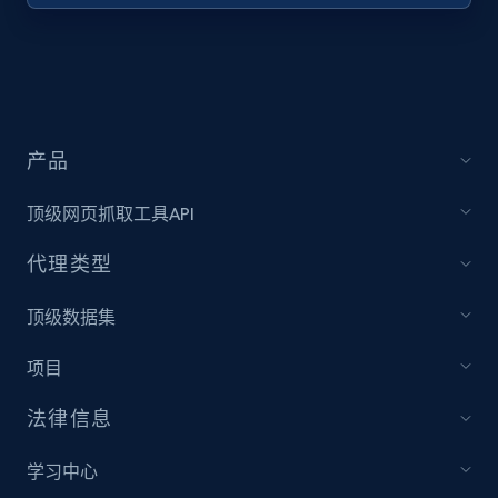
URL, Title, Youtuber, Youtuber md5, Video url,
Video length, Likes, Views, and more.
8K+
713+
注册使用
产品
顶级网页抓取工具API
Youtube - Videos posts - Collect YouTube
posts by hashtags
代理类型
URL, Title, Youtuber, Youtuber md5, Video url,
Video length, Likes, Views, and more.
顶级数据集
项目
8K+
713+
注册使用
法律信息
学习中心
Youtube - Videos posts - Discovery records