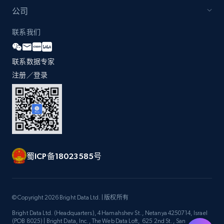
by Explore page URL
公司
URL, Title, Youtuber, Youtuber md5, Video url,
Video length, Likes, Views, and more.
联系我们
8K+
713+
注册使用
联系数据专家
注册／登录
Youtube - Videos posts - Discovery videos
by podcast url
URL, Title, Youtuber, Youtuber md5, Video url,
Video length, Likes, Views, and more.
蜀ICP备18023585号
8K+
713+
注册使用
© Copyright 2026 Bright Data Ltd. | 版权所有
Bright Data Ltd. (Headquarters), 4 Hamahshev St., Netanya 4250714, Israel
Amazon Reviews
(POB 8025) | Bright Data, Inc., The Web Data Loft, 625 2nd St., San