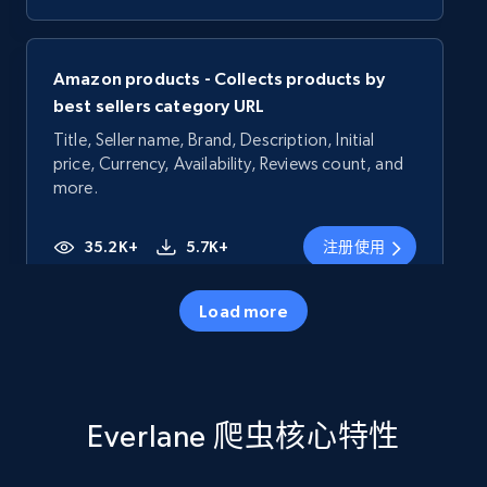
Amazon products - Collects products by
best sellers category URL
Title, Seller name, Brand, Description, Initial
price, Currency, Availability, Reviews count, and
more.
35.2K+
5.7K+
注册使用
Load more
Amazon products - Collects products by
specific category URL
Title, Seller name, Brand, Description, Initial
Everlane 爬虫核心特性
price, Currency, Availability, Reviews count, and
more.