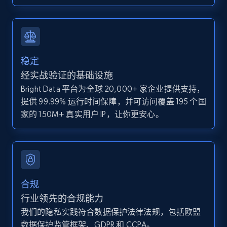
IsCurrentSignedInAgentResponsible, Bedrooms,
and more.
12K+
1.3K+
注册使用
稳定
经实战验证的基础设施
Bright Data 平台为全球 20,000+ 家企业提供支持，
Zillow properties listing information -
提供 99.99% 运行时间保障，并可访问覆盖 195 个国
Discover by custom filters - location, home
家的 150M+ 真实用户 IP，让你更安心。
type and status
Zpid, City, State, HomeStatus, Address,
IsListingClaimedByCurrentSignedInUser,
IsCurrentSignedInAgentResponsible, Bedrooms,
and more.
合规
12K+
1.3K+
注册使用
行业领先的合规能力
我们的隐私实践符合数据保护法律法规，包括欧盟
数据保护监管框架、GDPR 和 CCPA。