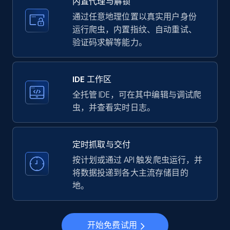
内置代理与解锁
price, Currency, Availability, Reviews count, and
more.
通过任意地理位置以真实用户身份
运行爬虫，内置指纹、自动重试、
验证码求解等能力。
35.2K+
5.7K+
注册使用
IDE 工作区
LinkedIn company information
全托管 IDE，可在其中编辑与调试爬
虫，并查看实时日志。
ID, Name, Country code, Locations, Followers,
Employees in linkedin, About, Specialties, and
more.
定时抓取与交付
按计划或通过 API 触发爬虫运行，并
33.5K+
3.5K+
注册使用
将数据投递到各大主流存储目的
地。
Instagram - Profiles
开始免费试用
Account, Fbid, ID, Followers, Posts count, Is