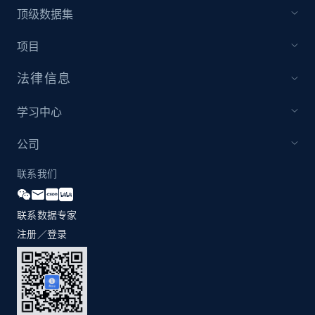
by Explore page URL
顶级数据集
URL, Title, Youtuber, Youtuber md5, Video url,
Video length, Likes, Views, and more.
项目
法律信息
8K+
713+
注册使用
学习中心
公司
Youtube - Videos posts - Discovery videos
by podcast url
联系我们
URL, Title, Youtuber, Youtuber md5, Video url,
Video length, Likes, Views, and more.
联系数据专家
注册／登录
8K+
713+
注册使用
Amazon Reviews