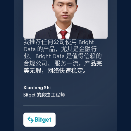
X (formerly Twitter) - Posts - Collecting
Twitter posts URLs
我推荐任何公司使用 Bright
最重要的是拥有
质量
最好、
数量
ID, User posted, Name, Description, Date
Data 的产品，尤其是金融行
最多的数据，而这正是 Bright
posted, Photos, URL, Quoted post, and more.
业。Bright Data 是值得信赖的
Data 和 tgndata 发挥作用的地
合规公司、 服务一流，
方。
产品完
Bright Data 拥有自有代理基础
根据我的使用体验，Bright Data
我们对与 Bright Data 的合作感
我们对 Bright Data 的
可靠性
印
10.3K+
1.2K+
注册使用
美无瑕，网络快速稳定。
设施，助您持续获取网络数据。
的服务价值不可估量。Bright
到非常满意。各方面都很不错，
象深刻，对整体服务也非常满
此外，他们的网页解锁工具还能
Data 帮助我们采集了充足的公
网络非常稳定，而我们对其客户
意。我们与客户经理保持着定期
George Koutsoudopoulos
帮助您轻松绕过烦人的验证码
共网络数据以满足需求，并通过
服务和支持团队也非常认可。
沟通，他的协助对我们非常有帮
Xiaolong Shi
tgndata 的首席执行官 (CEO)
（CAPTCHA）。
其支持团队和开发团队，让我们
助。
X (formerly Twitter) - Posts - Getting x
Bitget 的爬虫工程师
对许多流程进行了优化。
posts by array of profiles
Cheddi Rai
Nicholas Renotte
ID, User posted, Name, Description, Date
Yorgos Panzaris
AdRetreaver CEO
数据科学专家
posted, Photos, URL, Quoted post, and more.
Charmagne Cruz
Convert Group 的 CTO
—— Shopee Philippines Inc. 报告与分析、
点击观看