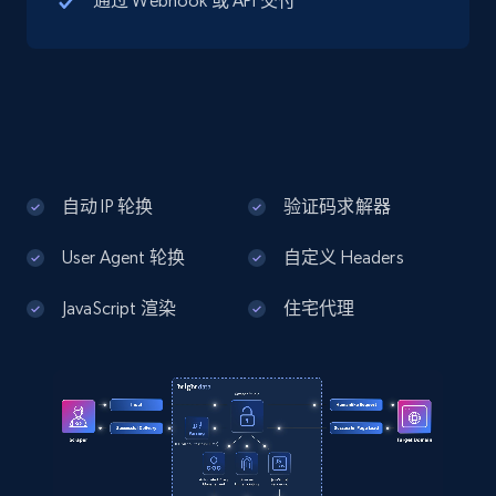
通过 Webhook 或 API 交付
13.2K+
1.7K+
注册使用
Google Maps full information - Discover
new records by Customer ID
Place id, URL, Country, Name, Category,
Address, Description, Business details, and
自动 IP 轮换
验证码求解器
more.
User Agent 轮换
自定义 Headers
13.2K+
1.7K+
注册使用
JavaScript 渲染
住宅代理
Instagram - Posts
URL, User posted, Description, Hashtags, Num
comments, Date posted, Likes, Photos, and
more.