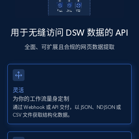
13.2K+
1.6K+
注册使用
用于无缝访问 DSW 数据的 API
Instagram - Posts - Collects posts from a
全面、可扩展且合规的网页数据提取
specific URLs by using profile URL
URL, User posted, Description, Hashtags, Num
comments, Date posted, Likes, Photos, and
more.
13.2K+
1.6K+
注册使用
灵活
为你的工作流量身定制
通过 Webhook 或 API 交付，以 JSON、NDJSON 或
CSV 文件获取结构化数据。
Zillow properties listing information
Zpid, City, State, HomeStatus, Address,
IsListingClaimedByCurrentSignedInUser,