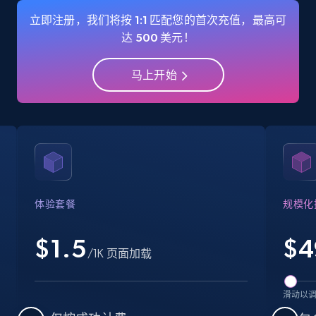
Name, URL, ID, Cb rank, Region, About,
立即注册，我们将按 1:1 匹配您的首次充值，最高可
Industries, Operating status, and more.
达 500 美元！
15.6K+
1.6K+
注册使用
马上开始
Crunchbase companies information -
Searching data by keyword
Name, URL, ID, Cb rank, Region, About,
Industries, Operating status, and more.
体验套餐
规模化
15.6K+
1.6K+
注册使用
$1.5
$
4
/1K 页面加载
滑动以
Linkedin job listings information