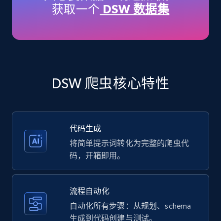
获取一个
DSW 数据集
35.2K+
5.7K+
注册使用
Amazon products - Collects products by
specific keywords
DSW 爬虫核心特性
Title, Seller name, Brand, Description, Initial
price, Currency, Availability, Reviews count, and
more.
代码生成
35.2K+
5.7K+
注册使用
将简单提示词转化为完整的爬虫代
码，开箱即用。
Amazon products - find products by using
流程自动化
upc numbers
自动化所有步骤：从规划、schema
Title, Seller name, Brand, Description, Initial
生成到代码创建与测试。