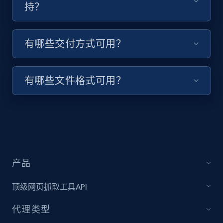
持？
URL, Title, Youtuber, Youtuber md5, Video url,
Video length, Likes, Views, and more.
有哪些交付方式可用？
8K+
713+
注册使用
有哪些文件格式可用？
Youtube - Videos posts - Collect YouTube
posts by hashtags
URL, Title, Youtuber, Youtuber md5, Video url,
Video length, Likes, Views, and more.
产品
8K+
713+
注册使用
顶级网页抓取工具API
代理类型
Youtube - Videos posts - Discovery records