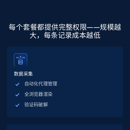
Linkedin job listings information - Discover
jobs by company URL
URL, Job posting id, Job title, Company name,
每个套餐都提供完整权限——规模越
Company id, Job location, Job summary, Job
seniority level, and more.
大，每条记录成本越低
15.3K+
2.2K+
注册使用
数据采集
Google Maps full information
自动化代理管理
Place id, URL, Country, Name, Category,
Address, Description, Business details, and
全浏览器渲染
more.
验证码破解
13.2K+
1.7K+
注册使用