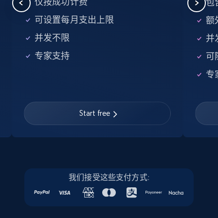
仅按成功计费
包
URL, Job posting id, Job title, Company name,
Company id, Job location, Job summary, Job
可设置每月支出上限
额外
seniority level, and more.
并发不限
并
15.3K+
2.2K+
注册使用
专家支持
可
专
Linkedin job listings information - Discover
Start free
new jobs by keyword
URL, Job posting id, Job title, Company name,
Company id, Job location, Job summary, Job
seniority level, and more.
15.3K+
我们接受这些支付方式:
2.2K+
注册使用