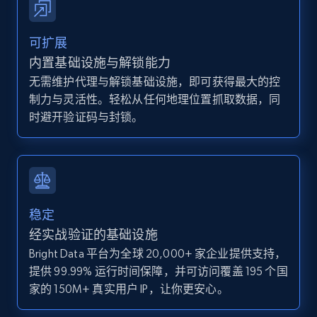
IsCurrentSignedInAgentResponsible, Bedrooms,
and more.
可扩展
内置基础设施与解锁能力
12K+
1.3K+
注册使用
无需维护代理与解锁基础设施，即可获得最大的控
制力与灵活性。轻松从任何地理位置抓取数据，同
时避开验证码与封锁。
Zillow properties listing information -
Discover by custom filters - location, home
type and status
Zpid, City, State, HomeStatus, Address,
IsListingClaimedByCurrentSignedInUser,
稳定
IsCurrentSignedInAgentResponsible, Bedrooms,
经实战验证的基础设施
and more.
Bright Data 平台为全球 20,000+ 家企业提供支持，
提供 99.99% 运行时间保障，并可访问覆盖 195 个国
12K+
1.3K+
注册使用
家的 150M+ 真实用户 IP，让你更安心。