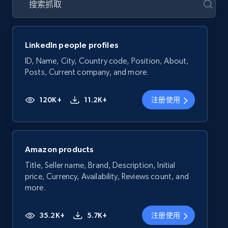
LinkedIn people profiles
ID, Name, City, Country code, Position, About,
Posts, Current company, and more.
120K+
11.2K+
注册使用
Amazon products
Title, Seller name, Brand, Description, Initial
price, Currency, Availability, Reviews count, and
more.
35.2K+
5.7K+
注册使用