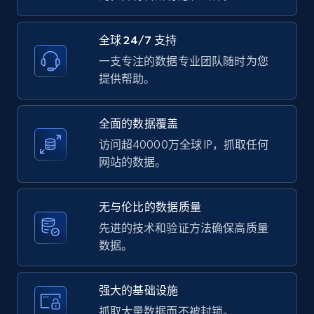
全球 24/7 支持
一支专注的数据专业团队随时为您
LinkedIn posts - Discover user's articles by
提供帮助。
URL
URL, ID, User id, Use url, Title, Headline, Post
text, Date posted, and more.
全面的数据覆盖
访问超40000万全球 IP，抓取任何
11.3K+
1.5K+
注册使用
网站的数据。
无与伦比的数据质量
LinkedIn posts - Discover posts by Profile
先进的技术和验证方法确保高质量
URL
数据。
URL, ID, User id, Use url, Title, Headline, Post
text, Date posted, and more.
强大的基础设施
抓取大量数据而不被封锁。