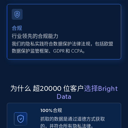
Zillow properties listing information -
Search by parameters on zillow and use the
direct link as input
合规
Zpid, City, State, HomeStatus, Address,
行业领先的合规能力
IsListingClaimedByCurrentSignedInUser,
我们的隐私实践符合数据保护法律法规，包括欧盟
IsCurrentSignedInAgentResponsible, Bedrooms,
数据保护监管框架、GDPR 和 CCPA。
and more.
12K+
1.3K+
注册使用
为什么 超20000 位客户
选择Bright
Data
LinkedIn posts
URL, ID, User id, Use url, Title, Headline, Post
100%合规
text, Date posted, and more.
抓取的数据是通过道德方式获取
的，并符合所有隐私法律。
11.3K+
1.5K+
注册使用