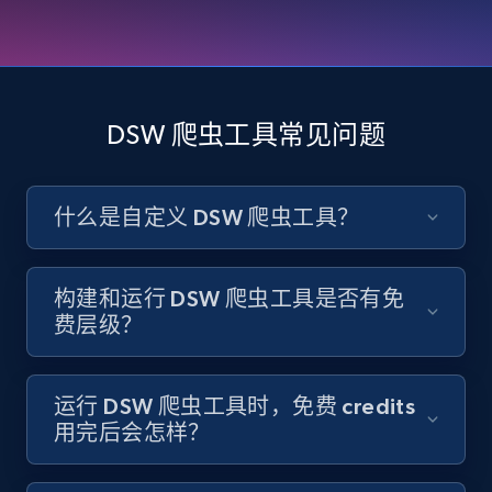
Like engagement rate, Bio link, Predicted lang,
and more.
8.3K+
962+
注册使用
DSW 爬虫工具常见问题
Youtube - Videos posts
什么是自定义 DSW 爬虫工具？
URL, Title, Youtuber, Youtuber md5, Video url,
Video length, Likes, Views, and more.
构建和运行 DSW 爬虫工具是否有免
8K+
713+
注册使用
费层级？
运行 DSW 爬虫工具时，免费 credits
Youtube - Videos posts - Search new
用完后会怎样？
youtube videos by keyword
URL, Title, Youtuber, Youtuber md5, Video url,