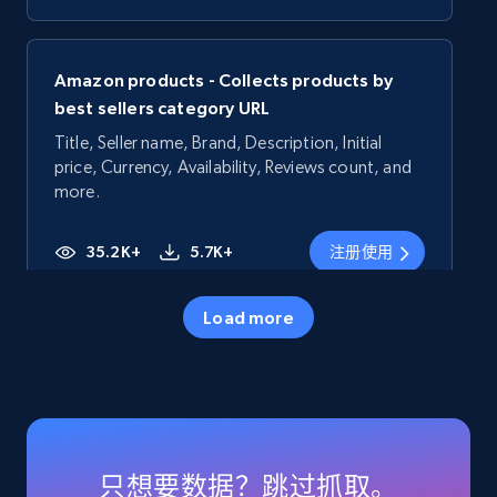
Amazon products - Collects products by
best sellers category URL
Title, Seller name, Brand, Description, Initial
price, Currency, Availability, Reviews count, and
more.
35.2K+
5.7K+
注册使用
Load more
Amazon products - Collects products by
specific category URL
Title, Seller name, Brand, Description, Initial
price, Currency, Availability, Reviews count, and
more.
只想要数据？跳过抓取。