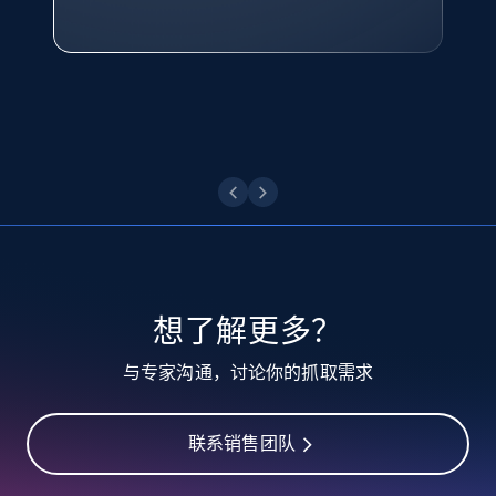
业务技术与定价负责人
10.3K+
1.2K+
注册使用
点击观看
TikTok - Profiles
Account id, Nickname, Biography, Awg
engagement rate, Comment engagement rate,
Like engagement rate, Bio link, Predicted lang,
and more.
8.3K+
962+
注册使用
想了解更多？
与专家沟通，讨论你的抓取需求
TikTok - Profiles - Discover by search URL
and country
联系销售团队
Account id, Nickname, Biography, Awg
engagement rate, Comment engagement rate,