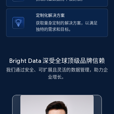
11.3K+
1.5K+
注册使用
定制化解决方案
获取量身定制的解决方案，以满足
LinkedIn posts - Discover new posts
独特的需求和目标。
company URL
URL, ID, User id, Use url, Title, Headline, Post
text, Date posted, and more.
Bright Data 深受全球顶级品牌信赖
11.3K+
1.5K+
注册使用
我们通过安全、可扩展且灵活的数据管理，助力企
业增长。
X (formerly Twitter) - Posts
ID, User posted, Name, Description, Date
posted, Photos, URL, Quoted post, and more.
10.3K+
1.2K+
注册使用