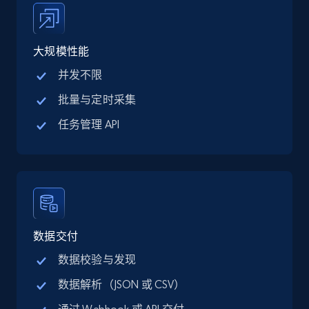
Google Maps full information - discover
records by location search
大规模性能
Place id, URL, Country, Name, Category,
并发不限
Address, Description, Business details, and
more.
批量与定时采集
任务管理 API
13.2K+
1.7K+
注册使用
Google Maps full information - Collect
Google Maps Businesses data by place id
数据交付
Place id, URL, Country, Name, Category,
Address, Description, Business details, and
数据校验与发现
more.
数据解析（JSON 或 CSV）