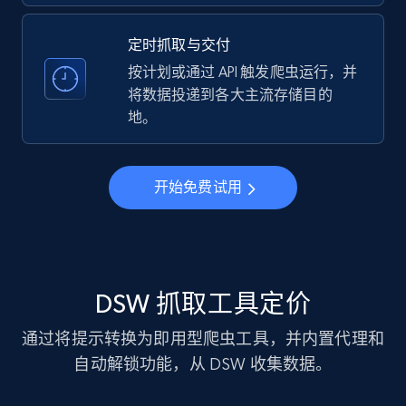
business account, Is professional account, Is
verified, and more.
定时抓取与交付
按计划或通过 API 触发爬虫运行，并
22.2K+
3.4K+
注册使用
将数据投递到各大主流存储目的
地。
Instagram - Profiles - Collect profile
开始免费试用
information by user name
Account, Fbid, ID, Followers, Posts count, Is
business account, Is professional account, Is
verified, and more.
DSW 抓取工具定价
22.2K+
3.4K+
注册使用
通过将提示转换为即用型爬虫工具，并内置代理和
自动解锁功能，从 DSW 收集数据。
Crunchbase companies information