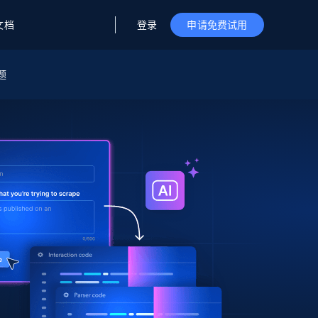
登录
文档
申请免费试用
题
据与洞察
据及洞察
源
公司
初创企业计划
零售情报
零售
新
起价
$2000/月
解锁实时电商洞察与AI驱动的业务推荐
洞察
联盟推荐
演示智能体
企业级数据服务
托管式数据
起价
为企业级数据收集量身定制
$1500/月
采集
信任中心
集成
Deep Lookup
测试版
Bright SDK
在海量级网页数据上运行复杂
查询