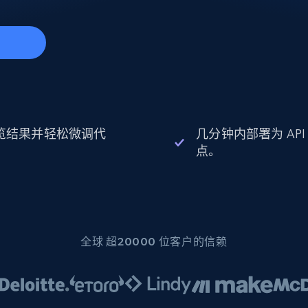
起价
数据中心代理
$0.9/IP
B
静态ISP代理
130万+ 超高速静态住宅代理
始
览结果并轻松微调代
几分钟内部署为 API
。
点。
全球 超20000 位客户的信赖