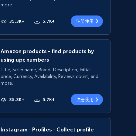
more.
35.3K+
5.7K+
注册使用
Amazon products - find products by
using upc numbers
Title, Seller name, Brand, Description, Initial
price, Currency, Availability, Reviews count, and
more.
35.3K+
5.7K+
注册使用
Instagram - Profiles - Collect profile