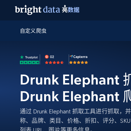
自定义爬虫
网页数据抓取 API
多模态训练
网页数据抓取 API
工具
网页解锁 API
视频与媒体数据
网页解锁 API
起价
$1/ 每1 次
告别封锁和验证码
获得取之不尽的视频，图片及更多内
免费套餐
第三方工具集成
Discover API
视频信息流——为 VLA 准备就绪
免费
起价
爬虫 API
$1/1k请求
始终在线的代理实时网页发现
获取持续、定向的网页视频，用于训
浏览器扩展
器人策略
Drunk Elephan
搜索引擎结果页 API
搜索引擎 API
起价
数据包
代理网络检查
按需获取多引擎搜索结果
$1/ 每1 次
免费套餐
为各行各业生成可直接用于LLM的数据
Google
Bing
Duckduckgo
Yandex
Drunk Elephan
起价
网站地图
爬虫浏览器 API
爬虫浏览器 API
$5/GB
键启动内置隐匿模式的远程浏览器
通过 Drunk Elephant 抓取工具进行
代理基础设施
称、品牌、类目、价格、折扣、评分、SK
代理服务
列表 URL、图片等更多信息。