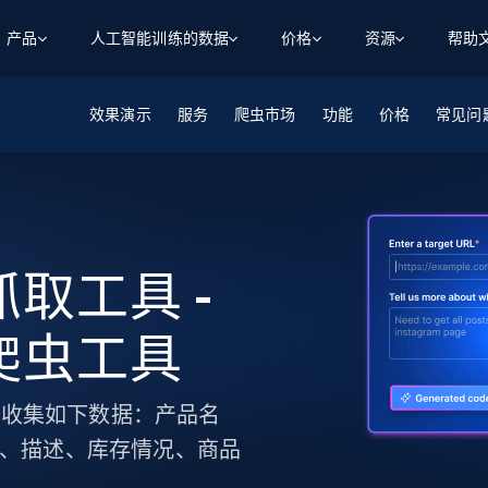
产品
人工智能训练的数据
价格
资源
帮助
效果演示
智能体 WEB 执行
数据源
数据源
服务
爬虫市场
功能
价格
常见问
数
数
资
学习中心
搜索及提取
抓取APIs
抓取APIs
起价
$1
$0.75/1k 记录条
请求
容
让 AI 应用具备搜索与爬取整个网络的能力
从 600+ 个网站获取实时数据
免费套餐
博客
领英
电商
社交媒体
ChatGPT
智能体浏览器
爬虫工作室定价
起价
爬虫工作室
练人形机
让智能体浏览网站并自动执行任务
$1/1k请求
案例研究
免费套餐
将任何网站转化为数据管道
t 抓取工具 -
亮数据 MCP
免费
起价
数据集
数据集
网络研讨会
站式工具包，全面解锁网页
请求
$250/100K 记录条
集
来自 600+ 个域名的预收集数据
t 爬虫工具
起价
领英
电商
社交媒体
房地产
代理位置
缓存速递
$0.2/1k HTML
缓存速递
实时网页数据，采集即交付
产品技术视频
抓取，并收集如下数据：产品名
U、描述、库存情况、商品