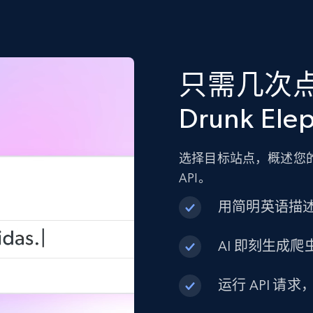
只需几次
Drunk El
选择目标站点，概述您的
API。
用简明英语描
AI 即刻生成爬虫
运行 API 请