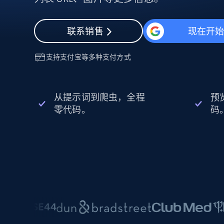
动态代理
起价
$5
$2.5/G
免费套餐
动态代理
5折
超40000万 万高速真人住宅代理
起价
联系销售
现在开
ISP 代理
$1.3/IP
数据中心代理
用于数据获取的高速代理
支持
支付宝
等多种支付方式
从提示词到爬虫，全程
预
零代码。
码