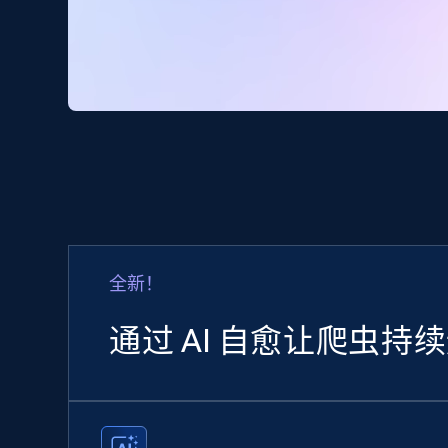
全新！
通过 AI 自愈让爬虫持