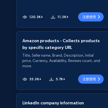
120.3K+
11.3K+
注册使用
Amazon products - Collects products
by specific category URL
Title, Seller name, Brand, Description, Initial
price, Currency, Availability, Reviews count, and
more.
35.3K+
5.7K+
注册使用
LinkedIn company information