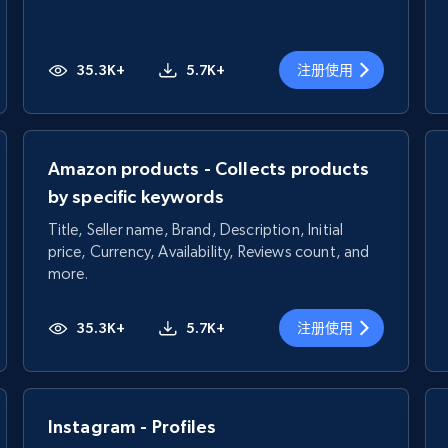
35.3K+
5.7K+
注册使用
Amazon products - Collects products
by specific keywords
Title, Seller name, Brand, Description, Initial
price, Currency, Availability, Reviews count, and
more.
35.3K+
5.7K+
注册使用
Instagram - Profiles