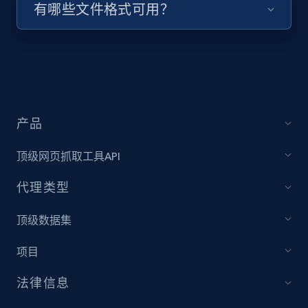
有哪些文件格式可用？
Target - Discover products by specified
UPC
URL, Product id, Title, Product description,
Rating, Reviews count, Initial price, Discount,
and more.
产品
1.3K+
175+
注册使用
顶级网页抓取工具API
代理类型
Zara - Products
顶级数据集
Category id, Product id, Product name, Price,
Currency, Colour code, Colour, Description, and
项目
more.
法律信息
1.2K+
208+
注册使用