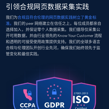
引领合规网页数据采集实践
2.5K+
359+
注册使用
我们为
合规且符合伦理的网页数据实践树立了黄金标
准。
我们的 peer 网络建立在信任之上，每位成员都亲自
选择加入，并保证零个人数据采集。我们倡导仅采集公
开可用数据，并由行业领先的 Know Your Customer 流程
Google Shopping
和透明的可接受使用政策提供支持。我们的全球多语言
URL, Product id, Title, Product description,
合规与伦理团队开创行业先河，确保我们始终领先于监
Rating, Reviews count, Images, Variations, and
管变化和最佳实践。
more.
2.4K+
200+
注册使用
Google Shopping - collects products from
web using keywords
URL, Product id, Title, Product description,