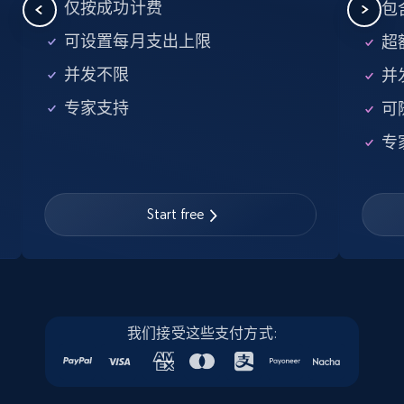
5.6K+
875+
注册使用
仅按成功计费
包含
可设置每月支出上限
超额
并发不限
并
Walmart - products - Find new products by
专家支持
可
using specific category URL
URL, Final price, Sku, Currency, Gtin,
专
Specifications, Image urls, Top reviews, and
more.
Start free
5.6K+
875+
注册使用
Walmart - products - Collects products by
我们接受这些支付方式:
specific keywords
URL, Final price, Sku, Currency, Gtin,
Specifications, Image urls, Top reviews, and