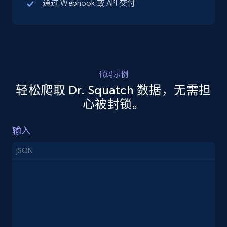
通过 Webhook 或 API 交付
5.4K+
668+
注册使用
代码示例
TikTok Shop - discover records by shop url
轻松爬取 Dr. Squatch 数据，无需担
URL, Title, Available, Description, Currency, Initial
心被封锁。
price, Final price, Discount percent, and more.
输入
5.4K+
668+
注册使用
JSON
Amazon sellers info
Seller id, URL, Seller name, Description, Detailed
info, Stars, Feedbacks, Return policy, and more.