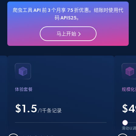
爬虫工具 API 前 3 个月享 75 折优惠。结账时使用代
码 APIS25。
Amazon Reviews
马上开始
URL, Product name, Product rating, Product
rating object, Product rating max, Rating,
Author name, Asin, and more.
7.4K+
870+
注册使用
体验套餐
规模化
Walmart - products
$1.5
$
4
URL, Final price, Sku, Currency, Gtin,
/1千条记录
Specifications, Image urls, Top reviews, and
more.
滑动以