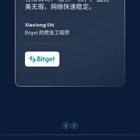
根据我的使用体验，Bright Data
我们对与 Bright Data 的合作感
我们对 Bright Data 的
可靠性
印
Title, Seller name, Brand, Description, Initial
美无瑕，网络快速稳定。
设施，助您持续获取网络数据。
的服务价值不可估量。Bright
到非常满意。各方面都很不错，
象深刻，对整体服务也非常满
price, Currency, Availability, Reviews count, and
此外，他们的网页解锁工具还能
Data 帮助我们采集了充足的公
网络非常稳定，而我们对其客户
意。我们与客户经理保持着定期
George Koutsoudopoulos
more.
帮助您轻松绕过烦人的验证码
共网络数据以满足需求，并通过
服务和支持团队也非常认可。
沟通，他的协助对我们非常有帮
Xiaolong Shi
tgndata 的首席执行官 (CEO)
（CAPTCHA）。
其支持团队和开发团队，让我们
助。
Bitget 的爬虫工程师
2.1K+
375+
注册使用
对许多流程进行了优化。
Cheddi Rai
Nicholas Renotte
Yorgos Panzaris
AdRetreaver CEO
数据科学专家
Charmagne Cruz
Convert Group 的 CTO
—— Shopee Philippines Inc. 报告与分析、
Etsy
点击观看
业务技术与定价负责人
URL, Product id, Listing inventory id, Title, Rating,
Reviews count shop, Reviews count item, Initial
price, and more.
点击观看
1.9K+
323+
注册使用
Etsy - Collect data on products using