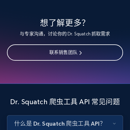
specified keywords
URL, Product id, Listing inventory id, Title, Rating,
想了解更多？
Reviews count shop, Reviews count item, Initial
price, and more.
与专家沟通，讨论你的 Dr. Squatch 抓取需求
1.9K+
323+
注册使用
联系销售团队
Etsy - Collects data from shop's URL
URL, Product id, Listing inventory id, Title, Rating,
Reviews count shop, Reviews count item, Initial
price, and more.
Dr. Squatch 爬虫工具 API 常见问题
1.9K+
323+
注册使用
什么是 Dr. Squatch 爬虫工具 API？