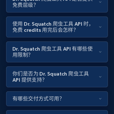
Target - Gather data on products using
免费层级？
specified keywords
URL, Product id, Title, Product description,
Rating, Reviews count, Initial price, Discount,
使用 Dr. Squatch 爬虫工具 API 时，
and more.
免费 credits 用完后会怎样？
1.3K+
175+
注册使用
Dr. Squatch 爬虫工具 API 有哪些使
用限制？
Target - Discover products by category url
你们是否为 Dr. Squatch 爬虫工具
URL, Product id, Title, Product description,
API 提供支持？
Rating, Reviews count, Initial price, Discount,
and more.
有哪些交付方式可用？
1.3K+
175+
注册使用