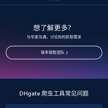
10.3K+
1.2K+
注册使用
TikTok - Profiles
想了解更多？
Account id, Nickname, Biography, Awg
与专家沟通，讨论你的抓取需求
engagement rate, Comment engagement rate,
Like engagement rate, Bio link, Predicted lang,
and more.
联系销售团队
8.3K+
963+
注册使用
TikTok - Profiles - Discover by search URL
and country
DHgate 爬虫工具常见问题
Account id, Nickname, Biography, Awg
engagement rate, Comment engagement rate,