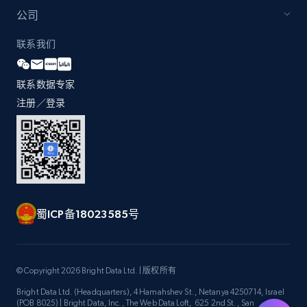
by Explore page URL
公司
URL, Title, Youtuber, Youtuber md5, Video url,
Video length, Likes, Views, and more.
联系我们
8.1K+
713+
注册使用
联系数据专家
注册／登录
Youtube - Videos posts - Discovery videos
by podcast url
URL, Title, Youtuber, Youtuber md5, Video url,
Video length, Likes, Views, and more.
蜀ICP备18023585号
8.1K+
713+
注册使用
© Copyright 2026 Bright Data Ltd. | 版权所有
Bright Data Ltd. (Headquarters), 4 Hamahshev St., Netanya 4250714, Israel
Amazon Reviews
(POB 8025) | Bright Data, Inc., The Web Data Loft, 625 2nd St., San