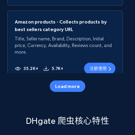
Amazon products - Collects products by
best sellers category URL
Title, Seller name, Brand, Description, Initial
price, Currency, Availability, Reviews count, and
more.
35.2K+
5.7K+
注册使用
Load more
Amazon products - Collects products by
specific category URL
Title, Seller name, Brand, Description, Initial
DHgate 爬虫核心特性
price, Currency, Availability, Reviews count, and
more.