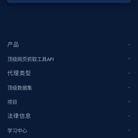
URL, Title, Youtuber, Youtuber md5, Video url,
Video length, Likes, Views, and more.
8.1K+
713+
注册使用
产品
顶级网页抓取工具API
Youtube - Videos posts - Collect YouTube
posts by hashtags
代理类型
URL, Title, Youtuber, Youtuber md5, Video url,
Video length, Likes, Views, and more.
顶级数据集
项目
8.1K+
713+
注册使用
法律信息
学习中心
Youtube - Videos posts - Discovery records