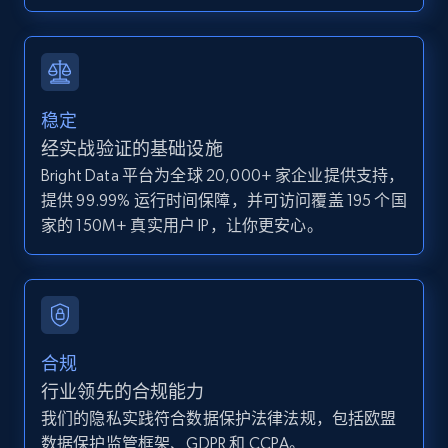
IsCurrentSignedInAgentResponsible, Bedrooms,
and more.
12K+
1.3K+
注册使用
稳定
经实战验证的基础设施
Bright Data 平台为全球 20,000+ 家企业提供支持，
Zillow properties listing information -
提供 99.99% 运行时间保障，并可访问覆盖 195 个国
Discover by custom filters - location, home
家的 150M+ 真实用户 IP，让你更安心。
type and status
Zpid, City, State, HomeStatus, Address,
IsListingClaimedByCurrentSignedInUser,
IsCurrentSignedInAgentResponsible, Bedrooms,
and more.
合规
12K+
1.3K+
注册使用
行业领先的合规能力
我们的隐私实践符合数据保护法律法规，包括欧盟
数据保护监管框架、GDPR 和 CCPA。