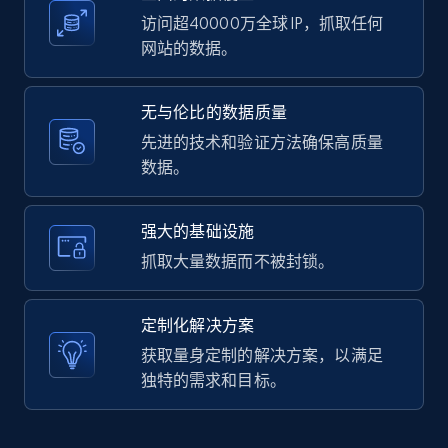
访问超40000万全球 IP，抓取任何
网站的数据。
LinkedIn posts - Discover user's articles by
无与伦比的数据质量
URL
先进的技术和验证方法确保高质量
URL, ID, User id, Use url, Title, Headline, Post
数据。
text, Date posted, and more.
11.3K+
1.5K+
注册使用
强大的基础设施
抓取大量数据而不被封锁。
LinkedIn posts - Discover posts by Profile
定制化解决方案
URL
获取量身定制的解决方案，以满足
URL, ID, User id, Use url, Title, Headline, Post
独特的需求和目标。
text, Date posted, and more.