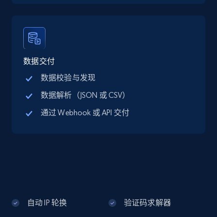
Google Maps full information - discover
records by location search
Place id, URL, Country, Name, Category,
Address, Description, Business details, and
数据交付
more.
数据校验与发现
数据解析（JSON 或 CSV）
13.2K+
1.7K+
注册使用
通过 Webhook 或 API 交付
Google Maps full information - Collect
Google Maps Businesses data by place id
Place id, URL, Country, Name, Category,
Address, Description, Business details, and
more.
自动 IP 轮换
验证码求解器