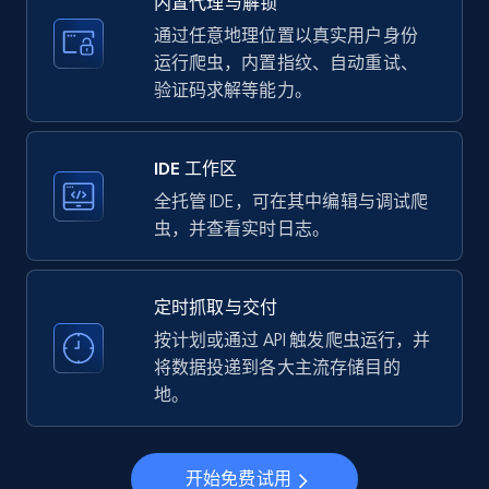
内置代理与解锁
price, Currency, Availability, Reviews count, and
more.
通过任意地理位置以真实用户身份
运行爬虫，内置指纹、自动重试、
验证码求解等能力。
35.2K+
5.7K+
注册使用
IDE 工作区
LinkedIn company information
全托管 IDE，可在其中编辑与调试爬
虫，并查看实时日志。
ID, Name, Country code, Locations, Followers,
Employees in linkedin, About, Specialties, and
more.
定时抓取与交付
按计划或通过 API 触发爬虫运行，并
33.5K+
3.5K+
注册使用
将数据投递到各大主流存储目的
地。
Instagram - Profiles
开始免费试用
Account, Fbid, ID, Followers, Posts count, Is