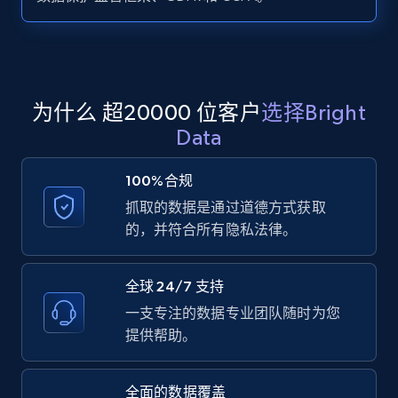
Zillow properties listing information -
Search by parameters on zillow and use the
direct link as input
Zpid, City, State, HomeStatus, Address,
为什么 超20000 位客户
选择Bright
IsListingClaimedByCurrentSignedInUser,
Data
IsCurrentSignedInAgentResponsible, Bedrooms,
and more.
100%合规
抓取的数据是通过道德方式获取
12K+
1.3K+
注册使用
的，并符合所有隐私法律。
全球 24/7 支持
LinkedIn posts
一支专注的数据专业团队随时为您
URL, ID, User id, Use url, Title, Headline, Post
提供帮助。
text, Date posted, and more.
全面的数据覆盖
11.3K+
1.5K+
注册使用