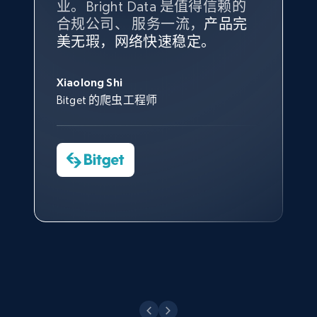
业。Bright Data 是值得信赖的
Data 和 tgndata 发挥作用的地
合规公司、 服务一流，
方。
产品完
Bright Data 拥有自有代理基础
根据我的使用体验，Bright Data
我们对与 Bright Data 的合作感
我们对 Bright Data 的
可靠性
印
美无瑕，网络快速稳定。
设施，助您持续获取网络数据。
的服务价值不可估量。Bright
到非常满意。各方面都很不错，
象深刻，对整体服务也非常满
此外，他们的网页解锁工具还能
Data 帮助我们采集了充足的公
网络非常稳定，而我们对其客户
意。我们与客户经理保持着定期
X (formerly Twitter) - Posts - Collecting
George Koutsoudopoulos
帮助您轻松绕过烦人的验证码
共网络数据以满足需求，并通过
服务和支持团队也非常认可。
沟通，他的协助对我们非常有帮
Twitter posts URLs
Xiaolong Shi
tgndata 的首席执行官 (CEO)
（CAPTCHA）。
其支持团队和开发团队，让我们
助。
Bitget 的爬虫工程师
ID, User posted, Name, Description, Date
对许多流程进行了优化。
posted, Photos, URL, Quoted post, and more.
Cheddi Rai
Nicholas Renotte
Yorgos Panzaris
AdRetreaver CEO
数据科学专家
Charmagne Cruz
Convert Group 的 CTO
10.3K+
1.2K+
注册使用
—— Shopee Philippines Inc. 报告与分析、
点击观看
业务技术与定价负责人
X (formerly Twitter) - Posts - Getting x
posts by array of profiles
点击观看
ID, User posted, Name, Description, Date
posted, Photos, URL, Quoted post, and more.