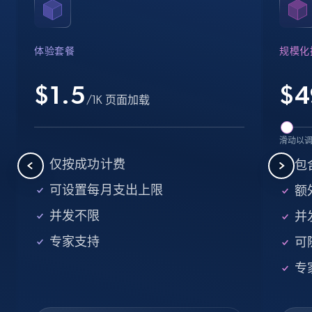
Name, URL, ID, Cb rank, Region, About,
Industries, Operating status, and more.
体验套餐
规模化
15.6K+
1.6K+
注册使用
$1.5
$
4
/1K 页面加载
Crunchbase companies information -
滑动以
Searching data by keyword
仅按成功计费
包
Name, URL, ID, Cb rank, Region, About,
可设置每月支出上限
额外
Industries, Operating status, and more.
并发不限
并
15.6K+
1.6K+
注册使用
专家支持
可
专
Linkedin job listings information