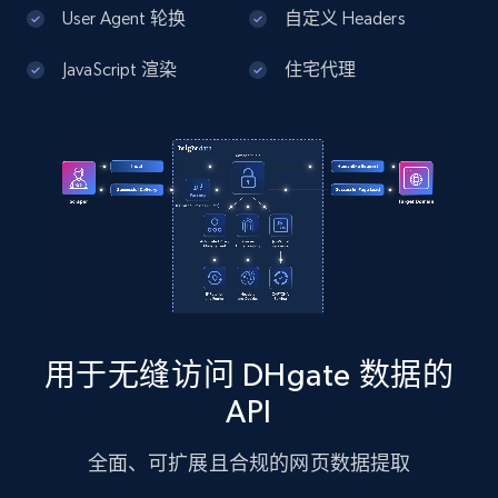
13.2K+
1.7K+
注册使用
User Agent 轮换
自定义 Headers
JavaScript 渲染
住宅代理
Google Maps full information - Discover
new records by Customer ID
Place id, URL, Country, Name, Category,
Address, Description, Business details, and
more.
13.2K+
1.7K+
注册使用
用于无缝访问 DHgate 数据的
Instagram - Posts
API
URL, User posted, Description, Hashtags, Num
comments, Date posted, Likes, Photos, and
全面、可扩展且合规的网页数据提取
more.