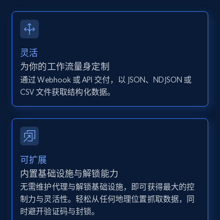
13.2K+
1.6K+
注册使用
灵活
Instagram - Posts - Collects posts from a
为你的工作流量身定制
specific URLs by using profile URL
通过 Webhook 或 API 交付，以 JSON、NDJSON 或
URL, User posted, Description, Hashtags, Num
CSV 文件获取结构化数据。
comments, Date posted, Likes, Photos, and
more.
13.2K+
1.6K+
注册使用
可扩展
内置基础设施与解锁能力
无需维护代理与解锁基础设施，即可获得最大的控
Zillow properties listing information
制力与灵活性。轻松从任何地理位置抓取数据，同
Zpid, City, State, HomeStatus, Address,
时避开验证码与封锁。
IsListingClaimedByCurrentSignedInUser,