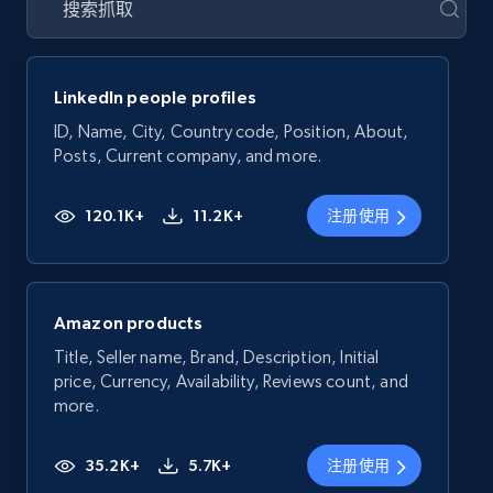
LinkedIn people profiles
ID, Name, City, Country code, Position, About,
Posts, Current company, and more.
120.1K+
11.2K+
注册使用
Amazon products
Title, Seller name, Brand, Description, Initial
price, Currency, Availability, Reviews count, and
more.
35.2K+
5.7K+
注册使用