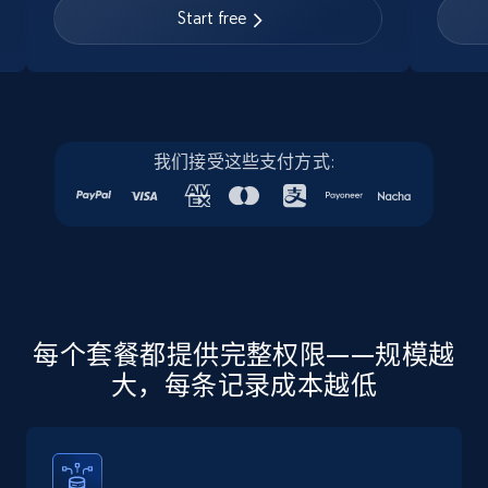
URL, Job posting id, Job title, Company name,
Start free
Company id, Job location, Job summary, Job
seniority level, and more.
15.3K+
2.2K+
注册使用
我们接受这些支付方式:
Linkedin job listings information - Discover
new jobs by keyword
URL, Job posting id, Job title, Company name,
Company id, Job location, Job summary, Job
seniority level, and more.
每个套餐都提供完整权限——规模越
大，每条记录成本越低
15.3K+
2.2K+
注册使用