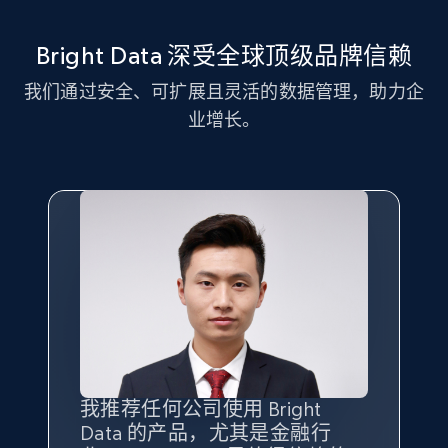
11.3K+
1.5K+
注册使用
Bright Data 深受全球顶级品牌信赖
我们通过安全、可扩展且灵活的数据管理，助力企
LinkedIn posts - Discover new posts
业增长。
company URL
URL, ID, User id, Use url, Title, Headline, Post
text, Date posted, and more.
11.3K+
1.5K+
注册使用
X (formerly Twitter) - Posts
ID, User posted, Name, Description, Date
posted, Photos, URL, Quoted post, and more.
我推荐任何公司使用 Bright
最重要的是拥有
质量
最好、
数量
Data 的产品，尤其是金融行
最多的数据，而这正是 Bright
10.3K+
1.2K+
注册使用