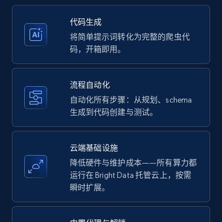
35.2K+
5.7K+
注册使用
代码生成
将简单提示词转化为完整的爬虫代
码，开箱即用。
Amazon products - Collects products by
specific keywords
流程自动化
Title, Seller name, Brand, Description, Initial
自动化所有步骤：从规划、schema
price, Currency, Availability, Reviews count, and
生成到代码创建与测试。
more.
35.2K+
5.7K+
注册使用
云端基础设施
降低硬件与维护成本——所有算力都
运行在 Bright Data 托管云上，按需
瞬时扩展。
Amazon products - find products by using
upc numbers
Title, Seller name, Brand, Description, Initial