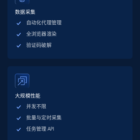
Linkedin job listings information - Discover
jobs by company URL
数据采集
URL, Job posting id, Job title, Company name,
自动化代理管理
Company id, Job location, Job summary, Job
全浏览器渲染
seniority level, and more.
验证码破解
15.3K+
2.2K+
注册使用
Google Maps full information
Place id, URL, Country, Name, Category,
大规模性能
Address, Description, Business details, and
more.
并发不限
批量与定时采集
13.2K+
1.7K+
注册使用
任务管理 API