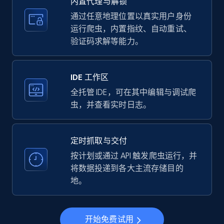
内置代理与解锁
price, Currency, Availability, Reviews count, and
more.
通过任意地理位置以真实用户身份
运行爬虫，内置指纹、自动重试、
验证码求解等能力。
35.3K+
5.7K+
注册使用
IDE 工作区
LinkedIn company information
全托管 IDE，可在其中编辑与调试爬
虫，并查看实时日志。
ID, Name, Country code, Locations, Followers,
Employees in linkedin, About, Specialties, and
more.
定时抓取与交付
按计划或通过 API 触发爬虫运行，并
33.6K+
3.5K+
注册使用
将数据投递到各大主流存储目的
地。
Instagram - Profiles
开始免费试用
Account, Fbid, ID, Followers, Posts count, Is