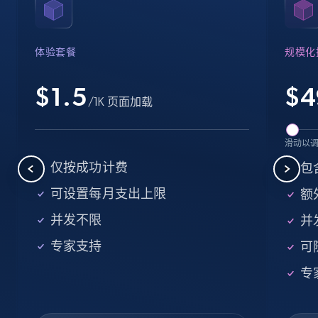
Name, URL, ID, Cb rank, Region, About,
Industries, Operating status, and more.
体验套餐
规模化
15.6K+
1.6K+
注册使用
$1.5
$
4
/1K 页面加载
Crunchbase companies information -
滑动以
Searching data by keyword
仅按成功计费
包
Name, URL, ID, Cb rank, Region, About,
可设置每月支出上限
额外
Industries, Operating status, and more.
并发不限
并
15.6K+
1.6K+
注册使用
专家支持
可
专
Linkedin job listings information