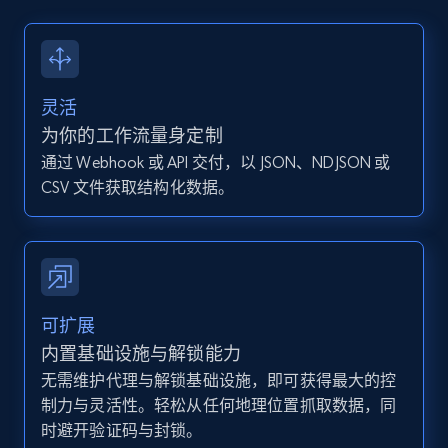
13.2K+
1.6K+
注册使用
灵活
Instagram - Posts - Collects posts from a
为你的工作流量身定制
specific URLs by using profile URL
通过 Webhook 或 API 交付，以 JSON、NDJSON 或
URL, User posted, Description, Hashtags, Num
CSV 文件获取结构化数据。
comments, Date posted, Likes, Photos, and
more.
13.2K+
1.6K+
注册使用
可扩展
内置基础设施与解锁能力
无需维护代理与解锁基础设施，即可获得最大的控
Zillow properties listing information
制力与灵活性。轻松从任何地理位置抓取数据，同
Zpid, City, State, HomeStatus, Address,
时避开验证码与封锁。
IsListingClaimedByCurrentSignedInUser,