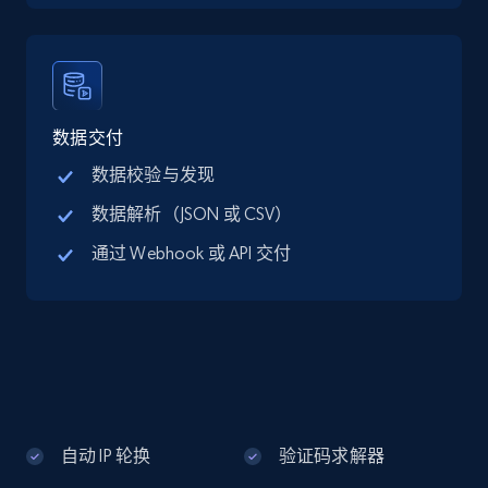
Google Maps full information - discover
records by location search
Place id, URL, Country, Name, Category,
Address, Description, Business details, and
数据交付
more.
数据校验与发现
数据解析（JSON 或 CSV）
13.3K+
1.7K+
注册使用
通过 Webhook 或 API 交付
Google Maps full information - Collect
Google Maps Businesses data by place id
Place id, URL, Country, Name, Category,
Address, Description, Business details, and
more.
自动 IP 轮换
验证码求解器