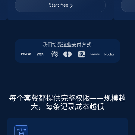
URL, Job posting id, Job title, Company name,
Start free
Company id, Job location, Job summary, Job
seniority level, and more.
15.3K+
2.2K+
注册使用
我们接受这些支付方式:
Linkedin job listings information - Discover
new jobs by keyword
URL, Job posting id, Job title, Company name,
Company id, Job location, Job summary, Job
seniority level, and more.
每个套餐都提供完整权限——规模越
大，每条记录成本越低
15.3K+
2.2K+
注册使用