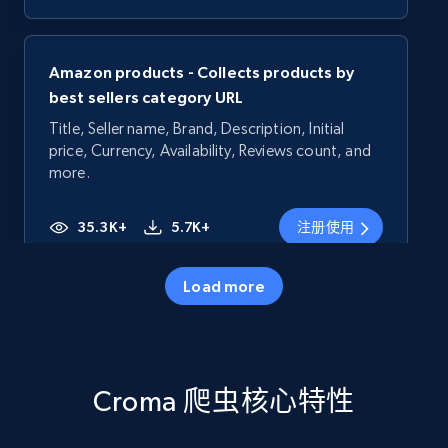
Amazon products - Collects products by
best sellers category URL
Title, Seller name, Brand, Description, Initial
price, Currency, Availability, Reviews count, and
more.
35.3K+
5.7K+
注册使用
Load more
Amazon products - Collects products by
specific category URL
Title, Seller name, Brand, Description, Initial
Croma 爬虫核心特性
price, Currency, Availability, Reviews count, and
more.