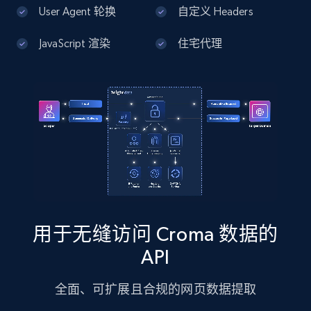
13.3K+
1.7K+
注册使用
User Agent 轮换
自定义 Headers
JavaScript 渲染
住宅代理
Google Maps full information - Discover
new records by Customer ID
Place id, URL, Country, Name, Category,
Address, Description, Business details, and
more.
13.3K+
1.7K+
注册使用
用于无缝访问 Croma 数据的
Instagram - Posts
API
URL, User posted, Description, Hashtags, Num
comments, Date posted, Likes, Photos, and
全面、可扩展且合规的网页数据提取
more.