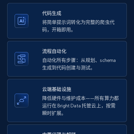
35.3K+
5.7K+
注册使用
代码生成
将简单提示词转化为完整的爬虫代
码，开箱即用。
Amazon products - Collects products by
specific keywords
流程自动化
Title, Seller name, Brand, Description, Initial
自动化所有步骤：从规划、schema
price, Currency, Availability, Reviews count, and
生成到代码创建与测试。
more.
35.3K+
5.7K+
注册使用
云端基础设施
降低硬件与维护成本——所有算力都
运行在 Bright Data 托管云上，按需
瞬时扩展。
Amazon products - find products by using
upc numbers
Title, Seller name, Brand, Description, Initial