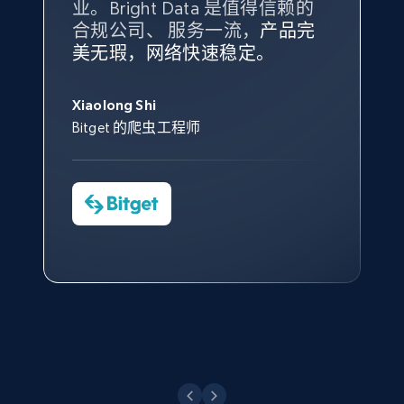
业。Bright Data 是值得信赖的
Data 和 tgndata 发挥作用的地
合规公司、 服务一流，
方。
产品完
Bright Data 拥有自有代理基础
根据我的使用体验，Bright Data
我们对与 Bright Data 的合作感
我们对 Bright Data 的
可靠性
印
美无瑕，网络快速稳定。
设施，助您持续获取网络数据。
的服务价值不可估量。Bright
到非常满意。各方面都很不错，
象深刻，对整体服务也非常满
此外，他们的网页解锁工具还能
Data 帮助我们采集了充足的公
网络非常稳定，而我们对其客户
意。我们与客户经理保持着定期
X (formerly Twitter) - Posts - Collecting
George Koutsoudopoulos
帮助您轻松绕过烦人的验证码
共网络数据以满足需求，并通过
服务和支持团队也非常认可。
沟通，他的协助对我们非常有帮
Twitter posts URLs
Xiaolong Shi
tgndata 的首席执行官 (CEO)
（CAPTCHA）。
其支持团队和开发团队，让我们
助。
Bitget 的爬虫工程师
ID, User posted, Name, Description, Date
对许多流程进行了优化。
posted, Photos, URL, Quoted post, and more.
Cheddi Rai
Nicholas Renotte
Yorgos Panzaris
AdRetreaver CEO
数据科学专家
Charmagne Cruz
Convert Group 的 CTO
10.4K+
1.2K+
注册使用
—— Shopee Philippines Inc. 报告与分析、
点击观看
业务技术与定价负责人
X (formerly Twitter) - Posts - Getting x
posts by array of profiles
点击观看
ID, User posted, Name, Description, Date
posted, Photos, URL, Quoted post, and more.