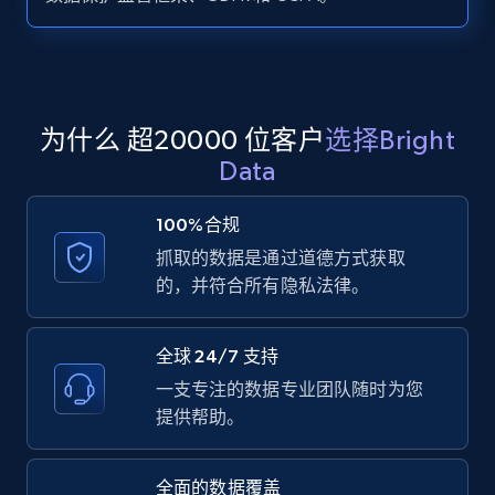
Zillow properties listing information -
Search by parameters on zillow and use the
direct link as input
Zpid, City, State, HomeStatus, Address,
为什么 超20000 位客户
选择Bright
IsListingClaimedByCurrentSignedInUser,
Data
IsCurrentSignedInAgentResponsible, Bedrooms,
and more.
100%合规
抓取的数据是通过道德方式获取
12K+
1.3K+
注册使用
的，并符合所有隐私法律。
全球 24/7 支持
LinkedIn posts
一支专注的数据专业团队随时为您
URL, ID, User id, Use url, Title, Headline, Post
提供帮助。
text, Date posted, and more.
全面的数据覆盖
11.3K+
1.5K+
注册使用