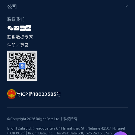
by Explore page URL
公司
URL, Title, Youtuber, Youtuber md5, Video url,
Video length, Likes, Views, and more.
联系我们
8.1K+
716+
注册使用
联系数据专家
注册／登录
Youtube - Videos posts - Discovery videos
by podcast url
URL, Title, Youtuber, Youtuber md5, Video url,
Video length, Likes, Views, and more.
蜀ICP备18023585号
8.1K+
716+
注册使用
© Copyright 2026 Bright Data Ltd. | 版权所有
Bright Data Ltd. (Headquarters), 4 Hamahshev St., Netanya 4250714, Israel
Amazon Reviews
(POB 8025) | Bright Data, Inc., The Web Data Loft, 625 2nd St., San