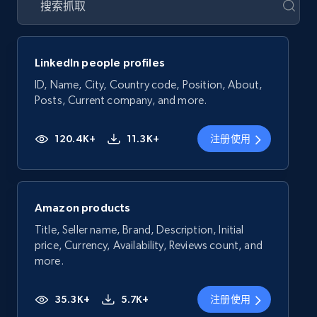
LinkedIn people profiles
ID, Name, City, Country code, Position, About,
Posts, Current company, and more.
120.4K+
11.3K+
注册使用
Amazon products
Title, Seller name, Brand, Description, Initial
price, Currency, Availability, Reviews count, and
more.
35.3K+
5.7K+
注册使用