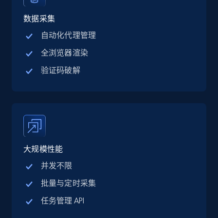
Linkedin job listings information - Discover
jobs by company URL
数据采集
URL, Job posting id, Job title, Company name,
自动化代理管理
Company id, Job location, Job summary, Job
全浏览器渲染
seniority level, and more.
验证码破解
15.3K+
2.2K+
注册使用
Google Maps full information
Place id, URL, Country, Name, Category,
大规模性能
Address, Description, Business details, and
more.
并发不限
批量与定时采集
13.3K+
1.7K+
注册使用
任务管理 API