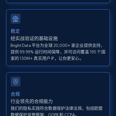
IsCurrentSignedInAgentResponsible, Bedrooms,
and more.
12K+
1.3K+
注册使用
稳定
经实战验证的基础设施
Bright Data 平台为全球 20,000+ 家企业提供支持，
Zillow properties listing information -
提供 99.99% 运行时间保障，并可访问覆盖 195 个国
Discover by custom filters - location, home
家的 150M+ 真实用户 IP，让你更安心。
type and status
Zpid, City, State, HomeStatus, Address,
IsListingClaimedByCurrentSignedInUser,
IsCurrentSignedInAgentResponsible, Bedrooms,
and more.
合规
12K+
1.3K+
注册使用
行业领先的合规能力
我们的隐私实践符合数据保护法律法规，包括欧盟
数据保护监管框架、GDPR 和 CCPA。