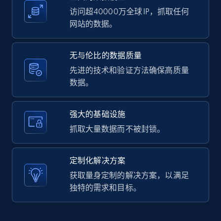
访问超40000万全球 IP，抓取任何
网站的数据。
LinkedIn posts - Discover user's articles by
无与伦比的数据质量
URL
先进的技术和验证方法确保高质量
URL, ID, User id, Use url, Title, Headline, Post
数据。
text, Date posted, and more.
11.3K+
1.5K+
注册使用
强大的基础设施
抓取大量数据而不被封锁。
LinkedIn posts - Discover posts by Profile
定制化解决方案
URL
获取量身定制的解决方案，以满足
URL, ID, User id, Use url, Title, Headline, Post
独特的需求和目标。
text, Date posted, and more.