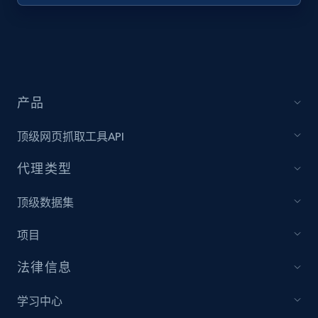
URL, Title, Youtuber, Youtuber md5, Video url,
Video length, Likes, Views, and more.
8.1K+
716+
注册使用
产品
顶级网页抓取工具API
Youtube - Videos posts - Collect YouTube
posts by hashtags
代理类型
URL, Title, Youtuber, Youtuber md5, Video url,
Video length, Likes, Views, and more.
顶级数据集
项目
8.1K+
716+
注册使用
法律信息
学习中心
Youtube - Videos posts - Discovery records