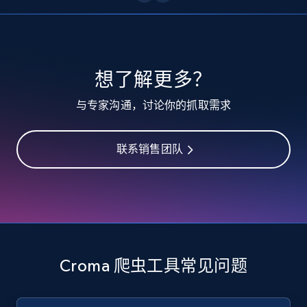
10.4K+
1.2K+
注册使用
TikTok - Profiles
想了解更多？
Account id, Nickname, Biography, Awg
与专家沟通，讨论你的抓取需求
engagement rate, Comment engagement rate,
Like engagement rate, Bio link, Predicted lang,
and more.
联系销售团队
8.3K+
963+
注册使用
TikTok - Profiles - Discover by search URL
and country
Croma 爬虫工具常见问题
Account id, Nickname, Biography, Awg
engagement rate, Comment engagement rate,