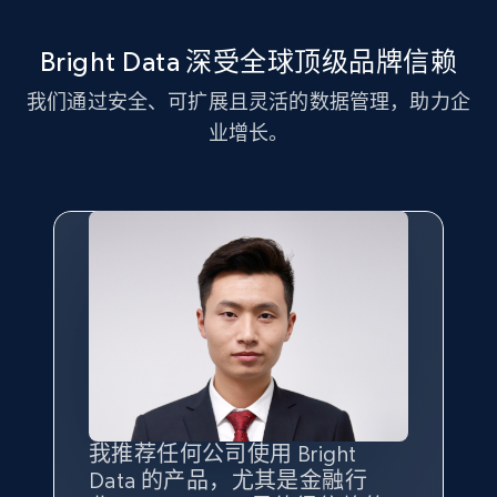
11.3K+
1.5K+
注册使用
Bright Data 深受全球顶级品牌信赖
我们通过安全、可扩展且灵活的数据管理，助力企
LinkedIn posts - Discover new posts
业增长。
company URL
URL, ID, User id, Use url, Title, Headline, Post
text, Date posted, and more.
11.3K+
1.5K+
注册使用
X (formerly Twitter) - Posts
ID, User posted, Name, Description, Date
posted, Photos, URL, Quoted post, and more.
我推荐任何公司使用 Bright
最重要的是拥有
质量
最好、
数量
Data 的产品，尤其是金融行
最多的数据，而这正是 Bright
10.4K+
1.2K+
注册使用