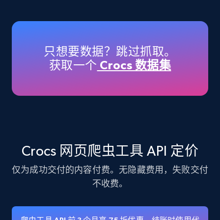
Amazon products - Collects products by
specific keywords
Title, Seller name, Brand, Description, Initial
只想要数据？跳过抓取。
price, Currency, Availability, Reviews count, and
获取一个
Crocs 数据集
more.
35.2K+
5.7K+
注册使用
Amazon products - find products by using
Crocs 网页爬虫工具 API 定价
upc numbers
仅为成功交付的内容付费。无隐藏费用，失败交付
Title, Seller name, Brand, Description, Initial
price, Currency, Availability, Reviews count, and
不收费。
more.
35.2K+
5.7K+
注册使用