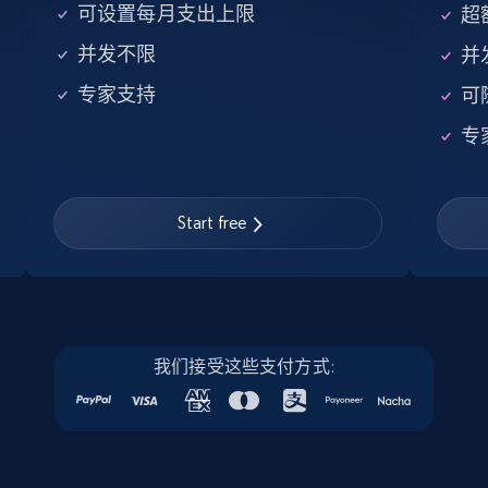
5.6K+
875+
注册使用
可设置每月支出上限
超额
并发不限
并
专家支持
可
Walmart - products - Find new products by
专
using specific category URL
URL, Final price, Sku, Currency, Gtin,
Specifications, Image urls, Top reviews, and
more.
Start free
5.6K+
875+
注册使用
我们接受这些支付方式:
Walmart - products - Collects products by
specific keywords
URL, Final price, Sku, Currency, Gtin,
Specifications, Image urls, Top reviews, and