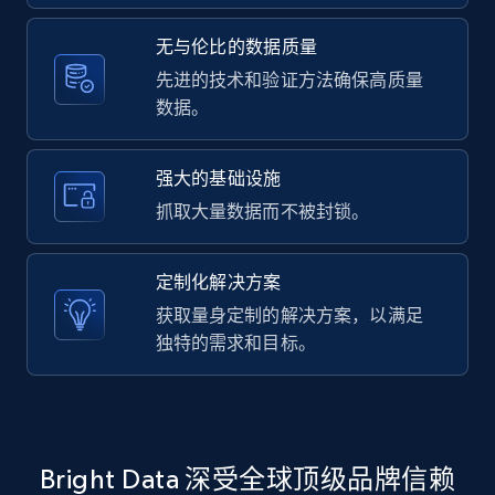
2.1K+
353+
注册使用
无与伦比的数据质量
先进的技术和验证方法确保高质量
数据。
Home Depot US - Gather data on products
using specified keywords
URL, Domain, Country code, Model number,
强大的基础设施
Sku, Product id, Product name, Manufacturer,
抓取大量数据而不被封锁。
and more.
定制化解决方案
2.1K+
353+
注册使用
获取量身定制的解决方案，以满足
独特的需求和目标。
Home Depot US - Discover products by
specified URL
URL, Domain, Country code, Model number,
Bright Data 深受全球顶级品牌信赖
Sku, Product id, Product name, Manufacturer,