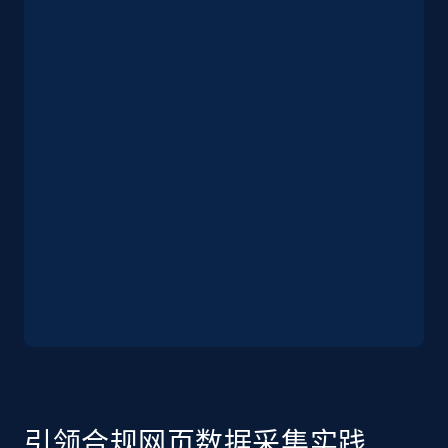
2.5K+
359+
注册使用
eBay - Collect products from shops on eBay
URL, Product id, Title, Seller name, Seller rating,
Seller reviews, Breadcrumbs, Root category, and
more.
2.5K+
359+
注册使用
eBay - Collect records by category
URL, Product id, Title, Seller name, Seller rating,
Seller reviews, Breadcrumbs, Root category, and
引领合规网页数据采集实践
more.