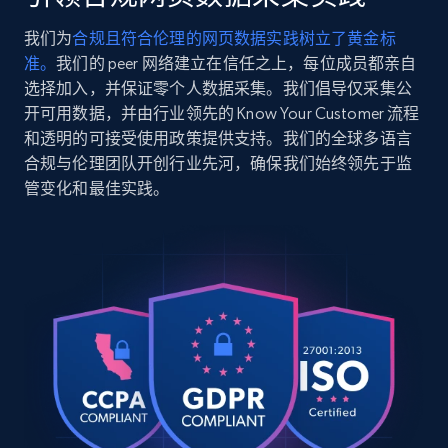
我们为
合规且符合伦理的网页数据实践树立了黄金标
2.5K+
359+
注册使用
准。
我们的 peer 网络建立在信任之上，每位成员都亲自
选择加入，并保证零个人数据采集。我们倡导仅采集公
开可用数据，并由行业领先的 Know Your Customer 流程
和透明的可接受使用政策提供支持。我们的全球多语言
Google Shopping
合规与伦理团队开创行业先河，确保我们始终领先于监
URL, Product id, Title, Product description,
管变化和最佳实践。
Rating, Reviews count, Images, Variations, and
more.
2.4K+
199+
注册使用
Google Shopping - collects products from
web using keywords
URL, Product id, Title, Product description,