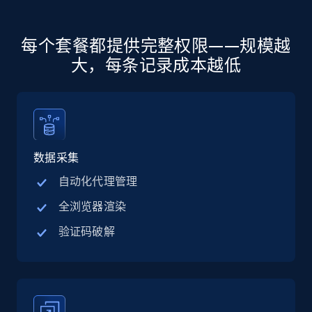
more.
5.6K+
875+
注册使用
每个套餐都提供完整权限——规模越
大，每条记录成本越低
Walmart - products - Discover products by
using sku numbers
URL, Final price, Sku, Currency, Gtin,
数据采集
Specifications, Image urls, Top reviews, and
more.
自动化代理管理
全浏览器渲染
5.6K+
875+
注册使用
验证码破解
TikTok Shop
URL, Title, Available, Description, Currency, Initial