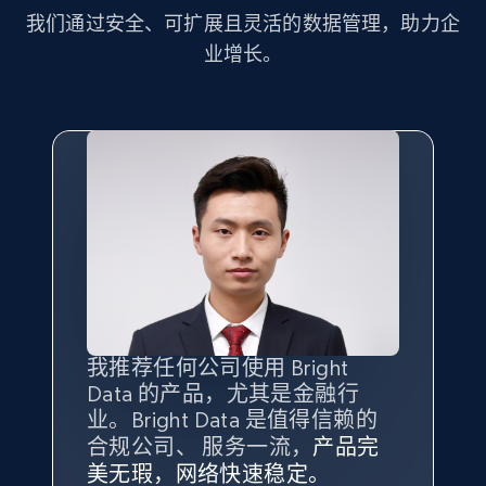
and more.
我们通过安全、可扩展且灵活的数据管理，助力企
业增长。
2.1K+
353+
注册使用
Home Depot US - Discover products by
specified UPC
URL, Domain, Country code, Model number,
Sku, Product id, Product name, Manufacturer,
and more.
2.1K+
353+
注册使用
我推荐任何公司使用 Bright
最重要的是拥有
质量
最好、
数量
Data 的产品，尤其是金融行
最多的数据，而这正是 Bright
业。Bright Data 是值得信赖的
Data 和 tgndata 发挥作用的地
合规公司、 服务一流，
方。
产品完
Home Depot US - Discovery products by
Bright Data 拥有自有代理基础
根据我的使用体验，Bright Data
我们对与 Bright Data 的合作感
我们对 Bright Data 的
可靠性
印
美无瑕，网络快速稳定。
设施，助您持续获取网络数据。
specific category URL
的服务价值不可估量。Bright
到非常满意。各方面都很不错，
象深刻，对整体服务也非常满