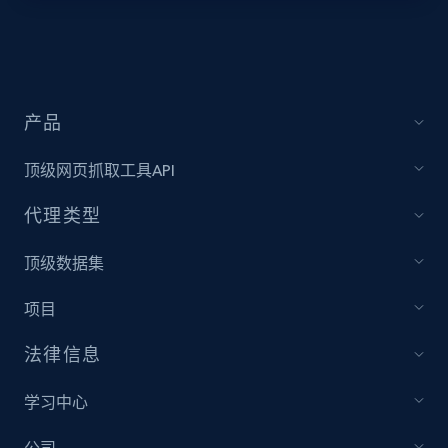
Target - Discover products by specified
UPC
URL, Product id, Title, Product description,
Rating, Reviews count, Initial price, Discount,
产品
and more.
顶级网页抓取工具API
1.3K+
175+
注册使用
代理类型
顶级数据集
Zara - Products
项目
Category id, Product id, Product name, Price,
Currency, Colour code, Colour, Description, and
法律信息
more.
学习中心
1.2K+
208+
注册使用