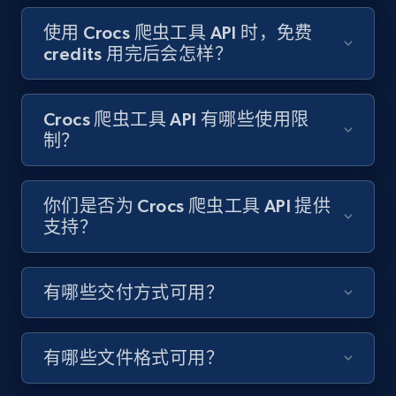
Target - Gather data on products using
specified keywords
使用 Crocs 爬虫工具 API 时，免费
credits 用完后会怎样？
URL, Product id, Title, Product description,
Rating, Reviews count, Initial price, Discount,
and more.
Crocs 爬虫工具 API 有哪些使用限
制？
1.3K+
175+
注册使用
你们是否为 Crocs 爬虫工具 API 提供
支持？
Target - Discover products by category url
URL, Product id, Title, Product description,
Rating, Reviews count, Initial price, Discount,
有哪些交付方式可用？
and more.
1.3K+
175+
注册使用
有哪些文件格式可用？