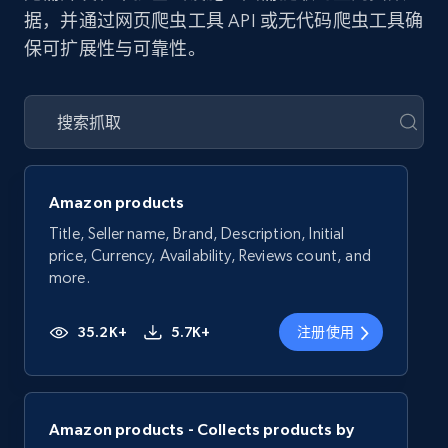
据，并通过网页爬虫工具 API 或无代码爬虫工具确
保可扩展性与可靠性。
Amazon products
Title, Seller name, Brand, Description, Initial
price, Currency, Availability, Reviews count, and
more.
35.2K+
5.7K+
注册使用
Amazon products - Collects products by