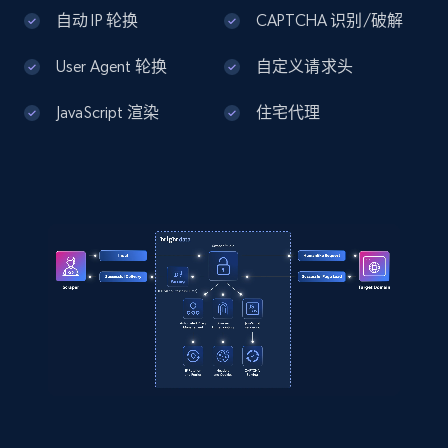
Amazon products global dataset - Collects
自动 IP 轮换
CAPTCHA 识别/破解
products by best sellers category URL
User Agent 轮换
自定义请求头
Title, Seller name, Brand, Description, Initial
price, Currency, Availability, Reviews count, and
JavaScript 渲染
住宅代理
more.
2.1K+
375+
注册使用
Amazon products global dataset - Collect
Amazon products by seller URL
Title, Seller name, Brand, Description, Initial
price, Currency, Availability, Reviews count, and
more.
2.1K+
375+
注册使用