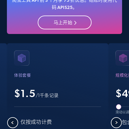
爬虫工具 API 前 3 个月享 75 折优惠。结账时使用代
码 APIS25。
马上开始
Amazon Reviews
URL, Product name, Product rating, Product
rating object, Product rating max, Rating,
Author name, Asin, and more.
7.4K+
870+
注册使用
体验套餐
规模化
$1.5
$
4
Walmart - products
/1千条记录
URL, Final price, Sku, Currency, Gtin,
Specifications, Image urls, Top reviews, and
滑动以
more.
仅按成功计费
包含