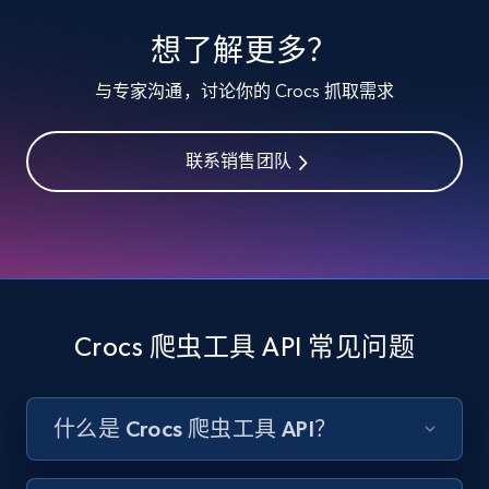
specified keywords
想了解更多？
URL, Product id, Listing inventory id, Title, Rating,
Reviews count shop, Reviews count item, Initial
与专家沟通，讨论你的 Crocs 抓取需求
price, and more.
联系销售团队
1.9K+
322+
注册使用
Etsy - Collects data from shop's URL
URL, Product id, Listing inventory id, Title, Rating,
Reviews count shop, Reviews count item, Initial
Crocs 爬虫工具 API 常见问题
price, and more.
1.9K+
322+
注册使用
什么是 Crocs 爬虫工具 API？