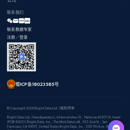
公司
联系我们
Zara - Products - discovery by category url
联系数据专家
Category id, Product id, Product name, Price,
Currency, Colour code, Colour, Description, and
注册／登录
more.
1.2K+
208+
注册使用
蜀ICP备18023585号
Best Buy products
URL, Product id, Title, Images, Final price,
Currency, Discount, Initial price, and more.
© Copyright 2026 Bright Data Ltd. | 版权所有
Bright Data Ltd. (Headquarters), 4 Hamahshev St., Netanya 4250714, Israel
1.1K+
149+
注册使用
(POB 8025) | Bright Data, Inc., The Web Data Loft, 625 2nd St., San
Francisco, CA 94107, United States Bright Data, Inc., 500 7th Ave, 9th Floor