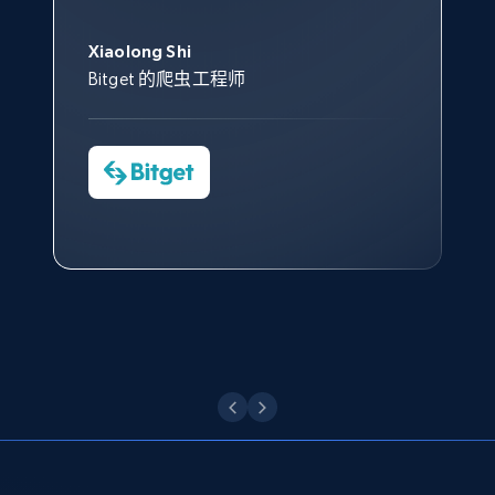
此外，他们的网页解锁工具还能
Data 帮助我们采集了充足的公
网络非常稳定，而我们对其客户
意。我们与客户经理保持着定期
URL, Domain, Country code, Model number,
George Koutsoudopoulos
帮助您轻松绕过烦人的验证码
Sku, Product id, Product name, Manufacturer,
共网络数据以满足需求，并通过
服务和支持团队也非常认可。
沟通，他的协助对我们非常有帮
Xiaolong Shi
tgndata 的首席执行官 (CEO)
（CAPTCHA）。
and more.
其支持团队和开发团队，让我们
助。
Bitget 的爬虫工程师
对许多流程进行了优化。
Cheddi Rai
Nicholas Renotte
2.1K+
353+
注册使用
Yorgos Panzaris
AdRetreaver CEO
数据科学专家
Charmagne Cruz
Convert Group 的 CTO
—— Shopee Philippines Inc. 报告与分析、
点击观看
业务技术与定价负责人
Etsy
URL, Product id, Listing inventory id, Title, Rating,
Reviews count shop, Reviews count item, Initial
点击观看
price, and more.
1.9K+
322+
注册使用
Etsy - Collect data on products using