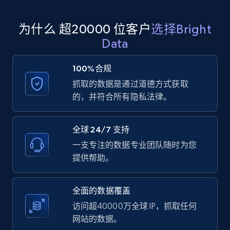
为什么 超20000 位客户
选择Bright
Amazon products global dataset - Collect
Data
products from Brands URLs
Title, Seller name, Brand, Description, Initial
100%合规
price, Currency, Availability, Reviews count, and
抓取的数据是通过道德方式获取
more.
的，并符合所有隐私法律。
2.1K+
375+
注册使用
全球 24/7 支持
一支专注的数据专业团队随时为您
提供帮助。
Home Depot US
URL, Domain, Country code, Model number,
全面的数据覆盖
Sku, Product id, Product name, Manufacturer,
and more.
访问超40000万全球 IP，抓取任何
网站的数据。