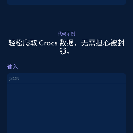
5.4K+
667+
注册使用
代码示例
轻松爬取 Crocs 数据，无需担心被封
TikTok Shop - discover records by shop url
锁。
URL, Title, Available, Description, Currency, Initial
price, Final price, Discount percent, and more.
输入
5.4K+
667+
注册使用
JSON
Amazon sellers info
Seller id, URL, Seller name, Description, Detailed
info, Stars, Feedbacks, Return policy, and more.