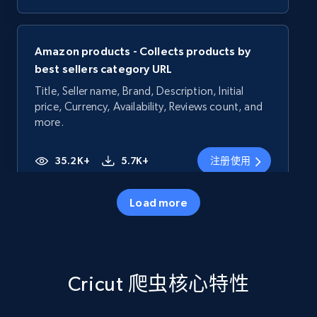
Amazon products - Collects products by
best sellers category URL
Title, Seller name, Brand, Description, Initial
price, Currency, Availability, Reviews count, and
more.
35.2K+
5.7K+
注册使用
Load more
Amazon products - Collects products by
specific category URL
Title, Seller name, Brand, Description, Initial
Cricut 爬虫核心特性
price, Currency, Availability, Reviews count, and
more.