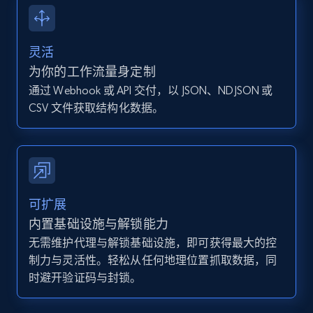
13.2K+
1.6K+
注册使用
灵活
为你的工作流量身定制
通过 Webhook 或 API 交付，以 JSON、NDJSON 或
Instagram - Posts - Collects posts from a
CSV 文件获取结构化数据。
specific URLs by using profile URL
URL, User posted, Description, Hashtags, Num
comments, Date posted, Likes, Photos, and
more.
13.2K+
1.6K+
注册使用
可扩展
内置基础设施与解锁能力
无需维护代理与解锁基础设施，即可获得最大的控
制力与灵活性。轻松从任何地理位置抓取数据，同
Zillow properties listing information
时避开验证码与封锁。
Zpid, City, State, HomeStatus, Address,
IsListingClaimedByCurrentSignedInUser,