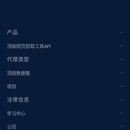
URL, Title, Youtuber, Youtuber md5, Video url,
Video length, Likes, Views, and more.
8K+
713+
注册使用
产品
顶级网页抓取工具API
Youtube - Videos posts - Collect YouTube
代理类型
posts by hashtags
顶级数据集
URL, Title, Youtuber, Youtuber md5, Video url,
Video length, Likes, Views, and more.
项目
8K+
713+
注册使用
法律信息
学习中心
Youtube - Videos posts - Discovery records
公司