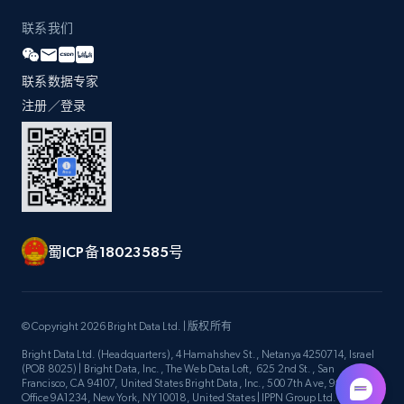
by Explore page URL
联系我们
URL, Title, Youtuber, Youtuber md5, Video url,
Video length, Likes, Views, and more.
联系数据专家
8K+
713+
注册使用
注册／登录
Youtube - Videos posts - Discovery videos
by podcast url
URL, Title, Youtuber, Youtuber md5, Video url,
蜀ICP备18023585号
Video length, Likes, Views, and more.
8K+
713+
注册使用
© Copyright 2026 Bright Data Ltd. | 版权所有
Bright Data Ltd. (Headquarters), 4 Hamahshev St., Netanya 4250714, Israel
(POB 8025) | Bright Data, Inc., The Web Data Loft, 625 2nd St., San
Francisco, CA 94107, United States Bright Data, Inc., 500 7th Ave, 9th Floor
Amazon Reviews
Office 9A1234, New York, NY 10018, United States | IPPN Group Ltd.