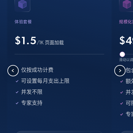
Name, URL, ID, Cb rank, Region, About,
Industries, Operating status, and more.
体验套餐
规模化
15.6K+
1.6K+
注册使用
$1.5
$
4
/1K 页面加载
Crunchbase companies information -
滑动以
Searching data by keyword
仅按成功计费
包
Name, URL, ID, Cb rank, Region, About,
可设置每月支出上限
额外
Industries, Operating status, and more.
并发不限
并
15.6K+
1.6K+
注册使用
专家支持
可
专
Linkedin job listings information