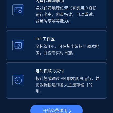
内置代理与解锁
price, Currency, Availability, Reviews count, and
more.
通过任意地理位置以真实用户身份
运行爬虫，内置指纹、自动重试、
验证码求解等能力。
35.2K+
5.7K+
注册使用
IDE 工作区
LinkedIn company information
全托管 IDE，可在其中编辑与调试爬
虫，并查看实时日志。
ID, Name, Country code, Locations, Followers,
Employees in linkedin, About, Specialties, and
more.
定时抓取与交付
按计划或通过 API 触发爬虫运行，并
33.5K+
3.5K+
注册使用
将数据投递到各大主流存储目的
地。
Instagram - Profiles
开始免费试用
Account, Fbid, ID, Followers, Posts count, Is