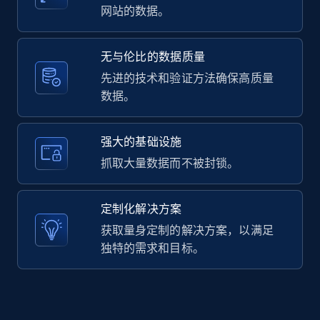
网站的数据。
无与伦比的数据质量
LinkedIn posts - Discover user's articles by
先进的技术和验证方法确保高质量
URL
数据。
URL, ID, User id, Use url, Title, Headline, Post
text, Date posted, and more.
强大的基础设施
11.3K+
1.5K+
注册使用
抓取大量数据而不被封锁。
定制化解决方案
LinkedIn posts - Discover posts by Profile
获取量身定制的解决方案，以满足
URL
独特的需求和目标。
URL, ID, User id, Use url, Title, Headline, Post
text, Date posted, and more.