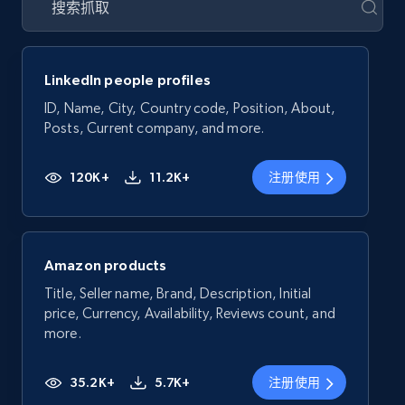
LinkedIn people profiles
ID, Name, City, Country code, Position, About,
Posts, Current company, and more.
120K+
11.2K+
注册使用
Amazon products
Title, Seller name, Brand, Description, Initial
price, Currency, Availability, Reviews count, and
more.
35.2K+
5.7K+
注册使用