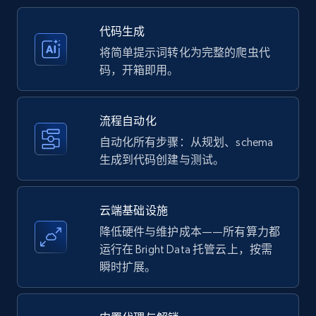
35.2K+
5.7K+
注册使用
代码生成
将简单提示词转化为完整的爬虫代
码，开箱即用。
Amazon products - Collects products by
specific keywords
流程自动化
Title, Seller name, Brand, Description, Initial
自动化所有步骤：从规划、schema
price, Currency, Availability, Reviews count, and
生成到代码创建与测试。
more.
35.2K+
5.7K+
注册使用
云端基础设施
降低硬件与维护成本——所有算力都
运行在 Bright Data 托管云上，按需
瞬时扩展。
Amazon products - find products by using
upc numbers
Title, Seller name, Brand, Description, Initial