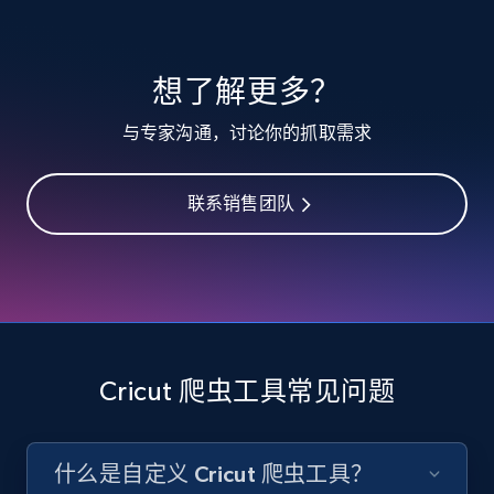
10.3K+
1.2K+
注册使用
想了解更多？
TikTok - Profiles
与专家沟通，讨论你的抓取需求
Account id, Nickname, Biography, Awg
engagement rate, Comment engagement rate,
Like engagement rate, Bio link, Predicted lang,
联系销售团队
and more.
8.3K+
962+
注册使用
Cricut 爬虫工具常见问题
TikTok - Profiles - Discover by search URL
and country
Account id, Nickname, Biography, Awg
什么是自定义 Cricut 爬虫工具？
engagement rate, Comment engagement rate,