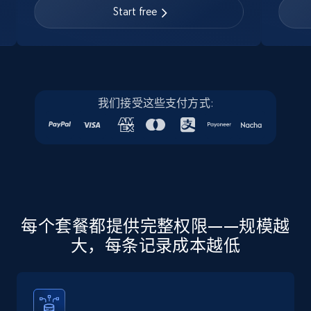
URL, Job posting id, Job title, Company name,
Start free
Company id, Job location, Job summary, Job
seniority level, and more.
15.3K+
2.2K+
注册使用
我们接受这些支付方式:
Linkedin job listings information - Discover
new jobs by keyword
URL, Job posting id, Job title, Company name,
Company id, Job location, Job summary, Job
seniority level, and more.
每个套餐都提供完整权限——规模越
大，每条记录成本越低
15.3K+
2.2K+
注册使用