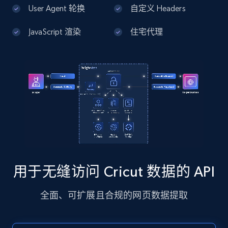
13.2K+
1.7K+
注册使用
User Agent 轮换
自定义 Headers
JavaScript 渲染
住宅代理
Google Maps full information - Discover
new records by Customer ID
Place id, URL, Country, Name, Category,
Address, Description, Business details, and
more.
13.2K+
1.7K+
注册使用
用于无缝访问 Cricut 数据的 API
Instagram - Posts
全面、可扩展且合规的网页数据提取
URL, User posted, Description, Hashtags, Num
comments, Date posted, Likes, Photos, and
more.