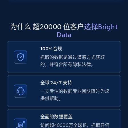
Zillow properties listing information -
Search by parameters on zillow and use the
direct link as input
为什么 超20000 位客户
选择Bright
Zpid, City, State, HomeStatus, Address,
Data
IsListingClaimedByCurrentSignedInUser,
IsCurrentSignedInAgentResponsible, Bedrooms,
100%合规
and more.
抓取的数据是通过道德方式获取
的，并符合所有隐私法律。
12K+
1.3K+
注册使用
全球 24/7 支持
一支专注的数据专业团队随时为您
LinkedIn posts
提供帮助。
URL, ID, User id, Use url, Title, Headline, Post
text, Date posted, and more.
全面的数据覆盖
访问超40000万全球 IP，抓取任何
11.3K+
1.5K+
注册使用