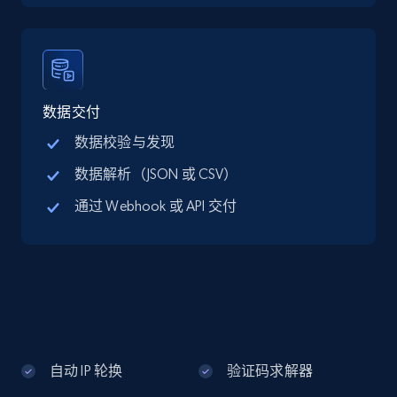
Google Maps full information - discover
records by location search
Place id, URL, Country, Name, Category,
Address, Description, Business details, and
数据交付
more.
数据校验与发现
数据解析（JSON 或 CSV）
13.2K+
1.7K+
注册使用
通过 Webhook 或 API 交付
Google Maps full information - Collect
Google Maps Businesses data by place id
Place id, URL, Country, Name, Category,
Address, Description, Business details, and
more.
自动 IP 轮换
验证码求解器