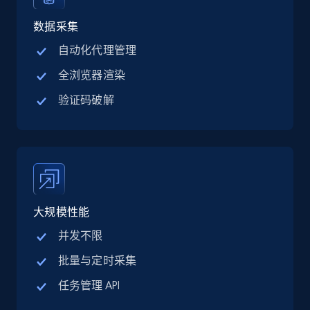
Linkedin job listings information - Discover
jobs by company URL
数据采集
URL, Job posting id, Job title, Company name,
自动化代理管理
Company id, Job location, Job summary, Job
全浏览器渲染
seniority level, and more.
验证码破解
15.3K+
2.2K+
注册使用
Google Maps full information
Place id, URL, Country, Name, Category,
大规模性能
Address, Description, Business details, and
more.
并发不限
批量与定时采集
13.2K+
1.7K+
注册使用
任务管理 API