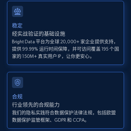
IsCurrentSignedInAgentResponsible, Bedrooms,
and more.
稳定
12K+
1.3K+
注册使用
经实战验证的基础设施
Bright Data 平台为全球 20,000+ 家企业提供支持，
提供 99.99% 运行时间保障，并可访问覆盖 195 个国
Zillow properties listing information -
家的 150M+ 真实用户 IP，让你更安心。
Discover by custom filters - location, home
type and status
Zpid, City, State, HomeStatus, Address,
IsListingClaimedByCurrentSignedInUser,
IsCurrentSignedInAgentResponsible, Bedrooms,
合规
and more.
行业领先的合规能力
我们的隐私实践符合数据保护法律法规，包括欧盟
12K+
1.3K+
注册使用
数据保护监管框架、GDPR 和 CCPA。