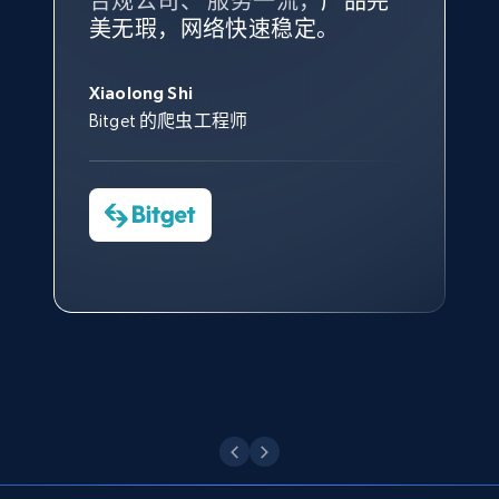
合规公司、 服务一流，
方。
产品完
Bright Data 拥有自有代理基础
根据我的使用体验，Bright Data
我们对与 Bright Data 的合作感
我们对 Bright Data 的
可靠性
印
美无瑕，网络快速稳定。
设施，助您持续获取网络数据。
的服务价值不可估量。Bright
到非常满意。各方面都很不错，
象深刻，对整体服务也非常满
此外，他们的网页解锁工具还能
Data 帮助我们采集了充足的公
网络非常稳定，而我们对其客户
意。我们与客户经理保持着定期
George Koutsoudopoulos
帮助您轻松绕过烦人的验证码
共网络数据以满足需求，并通过
服务和支持团队也非常认可。
沟通，他的协助对我们非常有帮
Xiaolong Shi
tgndata 的首席执行官 (CEO)
X (formerly Twitter) - Posts - Collecting
（CAPTCHA）。
其支持团队和开发团队，让我们
助。
Bitget 的爬虫工程师
Twitter posts URLs
对许多流程进行了优化。
Cheddi Rai
ID, User posted, Name, Description, Date
Nicholas Renotte
Yorgos Panzaris
AdRetreaver CEO
posted, Photos, URL, Quoted post, and more.
数据科学专家
Charmagne Cruz
Convert Group 的 CTO
—— Shopee Philippines Inc. 报告与分析、
10.3K+
1.2K+
注册使用
点击观看
业务技术与定价负责人
X (formerly Twitter) - Posts - Getting x
点击观看
posts by array of profiles
ID, User posted, Name, Description, Date
posted, Photos, URL, Quoted post, and more.