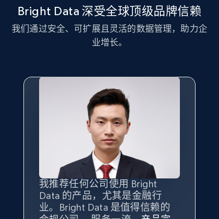
11.3K+
1.5K+
注册使用
Bright Data 深受全球顶级品牌信赖
我们通过安全、可扩展且灵活的数据管理，助力企
业增长。
LinkedIn posts - Discover new posts
company URL
URL, ID, User id, Use url, Title, Headline, Post
text, Date posted, and more.
11.3K+
1.5K+
注册使用
X (formerly Twitter) - Posts
ID, User posted, Name, Description, Date
我推荐任何公司使用 Bright
最重要的是拥有
质量
最好、
数量
posted, Photos, URL, Quoted post, and more.
Data 的产品，尤其是金融行
最多的数据，而这正是 Bright
业。Bright Data 是值得信赖的
Data 和 tgndata 发挥作用的地
10.3K+
1.2K+
注册使用