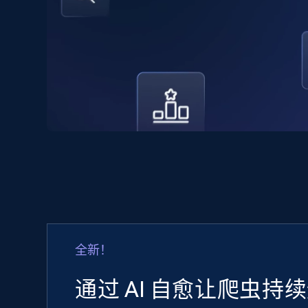
全新！
通过 AI 自愈让爬虫持