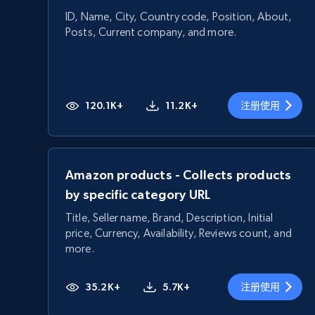
ID, Name, City, Country code, Position, About,
Posts, Current company, and more.
120.1K+
11.2K+
注册使用
Amazon products - Collects products
by specific category URL
Title, Seller name, Brand, Description, Initial
price, Currency, Availability, Reviews count, and
more.
35.2K+
5.7K+
注册使用