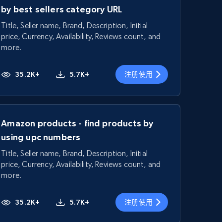
by best sellers category URL
Title, Seller name, Brand, Description, Initial
price, Currency, Availability, Reviews count, and
more.
35.2K+
5.7K+
注册使用
Amazon products - find products by
using upc numbers
Title, Seller name, Brand, Description, Initial
price, Currency, Availability, Reviews count, and
more.
35.2K+
5.7K+
注册使用