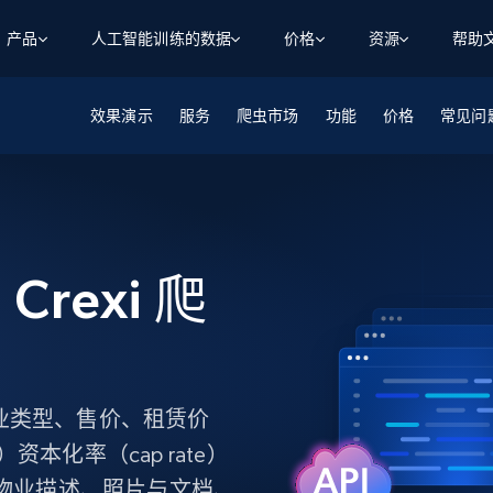
产品
人工智能训练的数据
价格
资源
帮助
效果演示
智能体 WEB 执行
数据源
数据源
服务
爬虫市场
功能
价格
常见问
数
数
资
学习中心
搜索及提取
抓取APIs
抓取APIs
起价
$1
$0.75/1k 记录条
请求
容
让 AI 应用具备搜索与爬取整个网络的能力
从 600+ 个网站获取实时数据
免费套餐
博客
领英
电商
社交媒体
ChatGPT
智能体浏览器
爬虫工作室定价
起价
爬虫工作室
练人形机
让智能体浏览网站并自动执行任务
$1/1k请求
案例研究
免费套餐
将任何网站转化为数据管道
 Crexi 爬
亮数据 MCP
免费
起价
数据集
数据集
网络研讨会
站式工具包，全面解锁网页
请求
$250/100K 记录条
集
来自 600+ 个域名的预收集数据
起价
领英
电商
社交媒体
房地产
代理位置
缓存速递
$0.2/1k HTML
缓存速递
实时网页数据，采集即交付
产品技术视频
物业类型、售价、租赁价
化率（cap rate）
、物业描述、照片与文档、