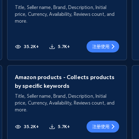
Title, Seller name, Brand, Description, Initial
price, Currency, Availability, Reviews count, and
more.
35.2K+
5.7K+
注册使用
Amazon products - Collects products
by specific keywords
Title, Seller name, Brand, Description, Initial
price, Currency, Availability, Reviews count, and
more.
35.2K+
5.7K+
注册使用