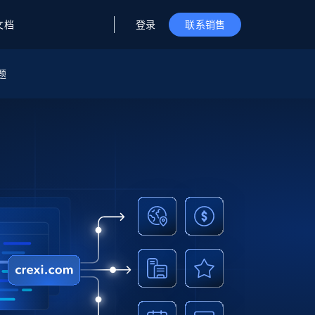
登录
文档
联系销售
题
据与洞察
据及洞察
源
公司
初创企业计划
零售情报
零售
新
起价
$2000/月
解锁实时电商洞察与AI驱动的业务推荐
洞察
联盟推荐
演示智能体
企业级数据服务
托管式数据
起价
为企业级数据收集量身定制
$1500/月
采集
信任中心
集成
Deep Lookup
测试版
Bright SDK
在海量级网页数据上运行复杂
查询