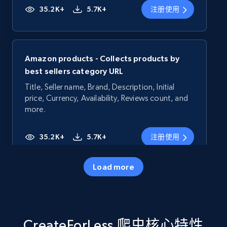
35.2K+
5.7K+
注册使用
Amazon products - Collects products by
best sellers category URL
Title, Seller name, Brand, Description, Initial
price, Currency, Availability, Reviews count, and
more.
35.2K+
5.7K+
注册使用
Load more
Amazon products - Collects products by
specific category URL
Title, Seller name, Brand, Description, Initial
CreateForLess 爬虫核心特性
price, Currency, Availability, Reviews count, and