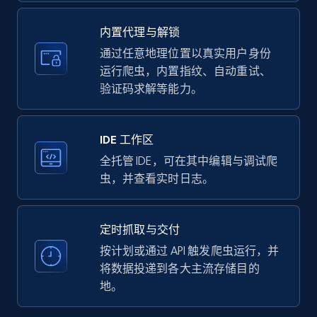
upc numbers
Title, Seller name, Brand, Description, Initial
内置代理与解锁
price, Currency, Availability, Reviews count, and
more.
通过任意地理位置以真实用户身份
运行爬虫，内置指纹、自动重试、
验证码求解等能力。
35.2K+
5.7K+
注册使用
IDE 工作区
LinkedIn company information
全托管 IDE，可在其中编辑与调试爬
虫，并查看实时日志。
ID, Name, Country code, Locations, Followers,
Employees in linkedin, About, Specialties, and
more.
定时抓取与交付
按计划或通过 API 触发爬虫运行，并
33.5K+
3.5K+
注册使用
将数据投递到各大主流存储目的
地。