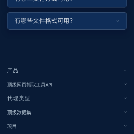
keyword and then apply relevant video
filters
有哪些文件格式可用？
URL, Title, Youtuber, Youtuber md5, Video url,
Video length, Likes, Views, and more.
8.1K+
714+
注册使用
产品
Youtube - Videos posts - Collect YouTube
posts by hashtags
顶级网页抓取工具API
URL, Title, Youtuber, Youtuber md5, Video url,
Video length, Likes, Views, and more.
代理类型
顶级数据集
8.1K+
714+
注册使用
项目