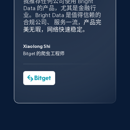
我推荐任何公司使用 Bright
最重要的是拥有
质量
最好、
数量
Data 的产品，尤其是金融行
最多的数据，而这正是 Bright
10.3K+
1.2K+
注册使用
业。Bright Data 是值得信赖的
Data 和 tgndata 发挥作用的地
合规公司、 服务一流，
方。
产品完
Bright Data 拥有自有代理基础
根据我的使用体验，Bright Data
我们对与 Bright Data 的合作感
我们对 Bright Data 的
可靠性
印
美无瑕，网络快速稳定。
设施，助您持续获取网络数据。
的服务价值不可估量。Bright
到非常满意。各方面都很不错，
象深刻，对整体服务也非常满
此外，他们的网页解锁工具还能
Data 帮助我们采集了充足的公
网络非常稳定，而我们对其客户
意。我们与客户经理保持着定期
X (formerly Twitter) - Posts - Collecting
George Koutsoudopoulos
帮助您轻松绕过烦人的验证码
共网络数据以满足需求，并通过
服务和支持团队也非常认可。
沟通，他的协助对我们非常有帮
Twitter posts URLs
Xiaolong Shi
tgndata 的首席执行官 (CEO)
（CAPTCHA）。
其支持团队和开发团队，让我们
助。
Bitget 的爬虫工程师
ID, User posted, Name, Description, Date
对许多流程进行了优化。
posted, Photos, URL, Quoted post, and more.
Cheddi Rai
Nicholas Renotte
Yorgos Panzaris
AdRetreaver CEO
数据科学专家
Charmagne Cruz
Convert Group 的 CTO
10.3K+
1.2K+
注册使用
—— Shopee Philippines Inc. 报告与分析、
点击观看
业务技术与定价负责人
X (formerly Twitter) - Posts - Getting x
posts by array of profiles
点击观看
ID, User posted, Name, Description, Date
posted, Photos, URL, Quoted post, and more.