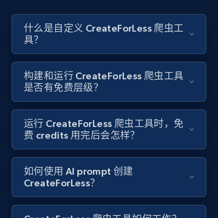
Account id, Nickname, Biography, Awg
engagement rate, Comment engagement rate,
Like engagement rate, Bio link, Predicted lang,
什么是自定义 CreateForLess 爬虫工
and more.
具？
8.3K+
963+
注册使用
构建和运行 CreateForLess 爬虫工具
是否有免费层级？
Youtube - Videos posts
URL, Title, Youtuber, Youtuber md5, Video url,
运行 CreateForLess 爬虫工具时，免
Video length, Likes, Views, and more.
费 credits 用完后会怎样？
8.1K+
714+
注册使用
如何使用 AI prompt 创建
CreateForLess？
Youtube - Videos posts - Search new