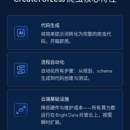
more.
35.2K+
5.7K+
注册使用
代码生成
将简单提示词转化为完整的爬虫代
码，开箱即用。
Amazon products - Collects products by
specific keywords
流程自动化
Title, Seller name, Brand, Description, Initial
自动化所有步骤：从规划、schema
price, Currency, Availability, Reviews count, and
生成到代码创建与测试。
more.
35.2K+
5.7K+
注册使用
云端基础设施
降低硬件与维护成本——所有算力都
运行在 Bright Data 托管云上，按需
瞬时扩展。
Amazon products - find products by using