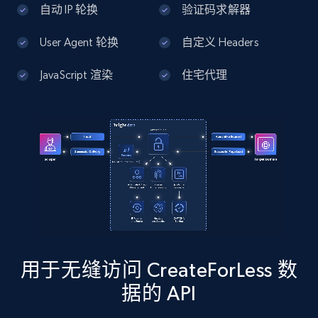
自动 IP 轮换
验证码求解器
13.2K+
1.7K+
注册使用
User Agent 轮换
自定义 Headers
JavaScript 渲染
住宅代理
Google Maps full information - Discover
new records by Customer ID
Place id, URL, Country, Name, Category,
Address, Description, Business details, and
more.
13.2K+
1.7K+
注册使用
用于无缝访问 CreateForLess 数
Instagram - Posts
据的 API
URL, User posted, Description, Hashtags, Num
comments, Date posted, Likes, Photos, and