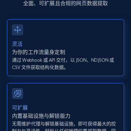
全面、可扩展且合规的网页数据提取
more.
13.2K+
1.6K+
注册使用
灵活
Instagram - Posts - Collects posts from a
为你的工作流量身定制
specific URLs by using profile URL
通过 Webhook 或 API 交付，以 JSON、NDJSON 或
URL, User posted, Description, Hashtags, Num
CSV 文件获取结构化数据。
comments, Date posted, Likes, Photos, and
more.
13.2K+
1.6K+
注册使用
可扩展
内置基础设施与解锁能力
无需维护代理与解锁基础设施，即可获得最大的控
Zillow properties listing information