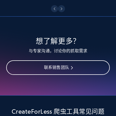
10.3K+
1.2K+
注册使用
TikTok - Profiles
想了解更多？
Account id, Nickname, Biography, Awg
与专家沟通，讨论你的抓取需求
engagement rate, Comment engagement rate,
Like engagement rate, Bio link, Predicted lang,
and more.
联系销售团队
8.3K+
963+
注册使用
TikTok - Profiles - Discover by search URL
and country
CreateForLess 爬虫工具常见问题