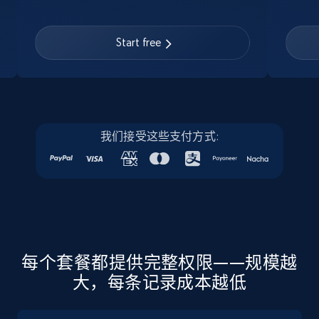
Linkedin job listings information
URL, Job posting id, Job title, Company name,
Start free
Company id, Job location, Job summary, Job
seniority level, and more.
15.3K+
2.2K+
注册使用
我们接受这些支付方式:
Linkedin job listings information - Discover
new jobs by keyword
URL, Job posting id, Job title, Company name,
Company id, Job location, Job summary, Job
seniority level, and more.
每个套餐都提供完整权限——规模越
大，每条记录成本越低
15.3K+
2.2K+
注册使用