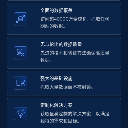
全面的数据覆盖
11.3K+
1.5K+
注册使用
访问超40000万全球 IP，抓取任何
网站的数据。
LinkedIn posts - Discover user's articles by
无与伦比的数据质量
URL
先进的技术和验证方法确保高质量
URL, ID, User id, Use url, Title, Headline, Post
数据。
text, Date posted, and more.
11.3K+
1.5K+
注册使用
强大的基础设施
抓取大量数据而不被封锁。
LinkedIn posts - Discover posts by Profile
定制化解决方案
URL
获取量身定制的解决方案，以满足
URL, ID, User id, Use url, Title, Headline, Post
独特的需求和目标。
text, Date posted, and more.