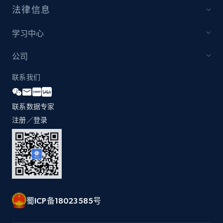
法律信息
Youtube - Videos posts - Discovery records
by Explore page URL
学习中心
URL, Title, Youtuber, Youtuber md5, Video url,
Video length, Likes, Views, and more.
公司
联系我们
8.1K+
714+
注册使用
联系数据专家
注册／登录
Youtube - Videos posts - Discovery videos
by podcast url
URL, Title, Youtuber, Youtuber md5, Video url,
Video length, Likes, Views, and more.
8.1K+
714+
注册使用
蜀ICP备18023585号