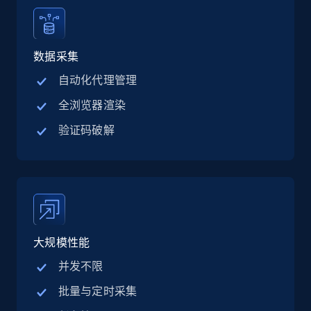
Linkedin job listings information - Discover
jobs by company URL
数据采集
URL, Job posting id, Job title, Company name,
自动化代理管理
Company id, Job location, Job summary, Job
全浏览器渲染
seniority level, and more.
验证码破解
15.3K+
2.2K+
注册使用
Google Maps full information
Place id, URL, Country, Name, Category,
大规模性能
Address, Description, Business details, and
more.
并发不限
批量与定时采集
13.2K+
1.7K+
注册使用