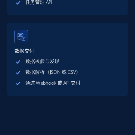
任务管理 API
Google Maps full information - discover
records by location search
Place id, URL, Country, Name, Category,
Address, Description, Business details, and
数据交付
more.
数据校验与发现
数据解析（JSON 或 CSV）
13.2K+
1.7K+
注册使用
通过 Webhook 或 API 交付
Google Maps full information - Collect
Google Maps Businesses data by place id
Place id, URL, Country, Name, Category,
Address, Description, Business details, and
more.