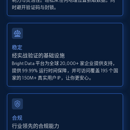
制力与灵活性。轻松从任何地理位置抓取数据，同
Zpid, City, State, HomeStatus, Address,
时避开验证码与封锁。
IsListingClaimedByCurrentSignedInUser,
IsCurrentSignedInAgentResponsible, Bedrooms,
and more.
12K+
1.3K+
注册使用
稳定
经实战验证的基础设施
Bright Data 平台为全球 20,000+ 家企业提供支持，
Zillow properties listing information -
提供 99.99% 运行时间保障，并可访问覆盖 195 个国
Discover by custom filters - location, home
家的 150M+ 真实用户 IP，让你更安心。
type and status
Zpid, City, State, HomeStatus, Address,
IsListingClaimedByCurrentSignedInUser,
IsCurrentSignedInAgentResponsible, Bedrooms,
and more.
合规
12K+
1.3K+
注册使用
行业领先的合规能力