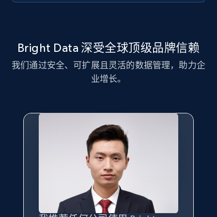
11.3K+
1.5K+
注册使用
Bright Data 深受全球顶级品牌信赖
我们通过安全、可扩展且灵活的数据管理，助力企
LinkedIn posts - Discover new posts
业增长。
company URL
URL, ID, User id, Use url, Title, Headline, Post
text, Date posted, and more.
11.3K+
1.5K+
注册使用
X (formerly Twitter) - Posts
ID, User posted, Name, Description, Date
posted, Photos, URL, Quoted post, and more.