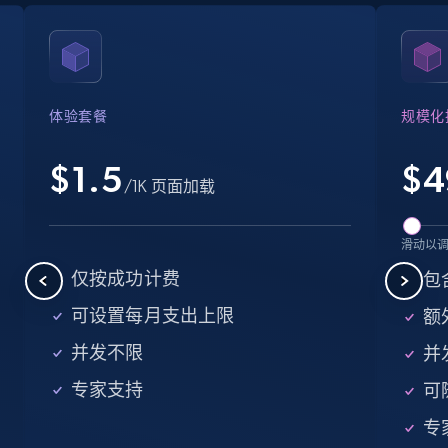
Crunchbase companies information
Name, URL, ID, Cb rank, Region, About,
Industries, Operating status, and more.
体验套餐
规模化
15.6K+
1.6K+
注册使用
$1.5
$
4
/1K 页面加载
Crunchbase companies information -
滑动以
Searching data by keyword
仅按成功计费
包
Name, URL, ID, Cb rank, Region, About,
可设置每月支出上限
额外
Industries, Operating status, and more.
并发不限
并
15.6K+
1.6K+
注册使用
专家支持
可
专