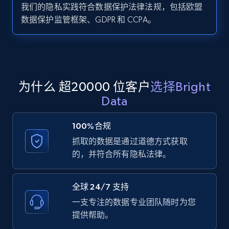
我们的隐私实践符合数据保护法律法规，包括欧盟
数据保护监管框架、GDPR 和 CCPA。
Zillow properties listing information -
Search by parameters on zillow and use the
direct link as input
Zpid, City, State, HomeStatus, Address,
为什么 超20000 位客户
选择Bright
IsListingClaimedByCurrentSignedInUser,
Data
IsCurrentSignedInAgentResponsible, Bedrooms,
and more.
100%合规
抓取的数据是通过道德方式获取
12K+
1.3K+
注册使用
的，并符合所有隐私法律。
全球 24/7 支持
LinkedIn posts
一支专注的数据专业团队随时为您
URL, ID, User id, Use url, Title, Headline, Post
提供帮助。
text, Date posted, and more.