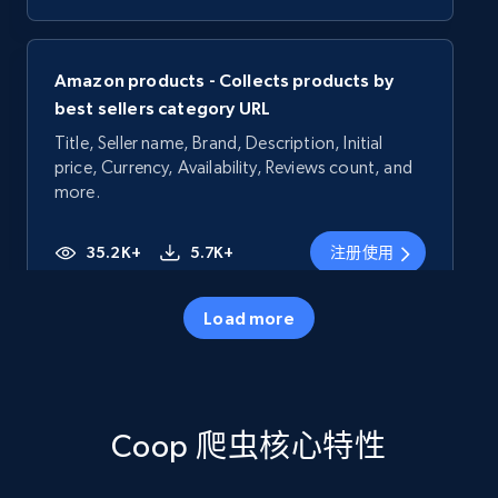
Amazon products - Collects products by
best sellers category URL
Title, Seller name, Brand, Description, Initial
price, Currency, Availability, Reviews count, and
more.
35.2K+
5.7K+
注册使用
Load more
Amazon products - Collects products by
specific category URL
Title, Seller name, Brand, Description, Initial
Coop 爬虫核心特性
price, Currency, Availability, Reviews count, and
more.