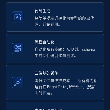
35.2K+
5.7K+
注册使用
代码生成
将简单提示词转化为完整的爬虫代
码，开箱即用。
Amazon products - Collects products by
specific keywords
流程自动化
Title, Seller name, Brand, Description, Initial
自动化所有步骤：从规划、schema
price, Currency, Availability, Reviews count, and
生成到代码创建与测试。
more.
35.2K+
5.7K+
注册使用
云端基础设施
降低硬件与维护成本——所有算力都
运行在 Bright Data 托管云上，按需
瞬时扩展。
Amazon products - find products by using
upc numbers
Title, Seller name, Brand, Description, Initial