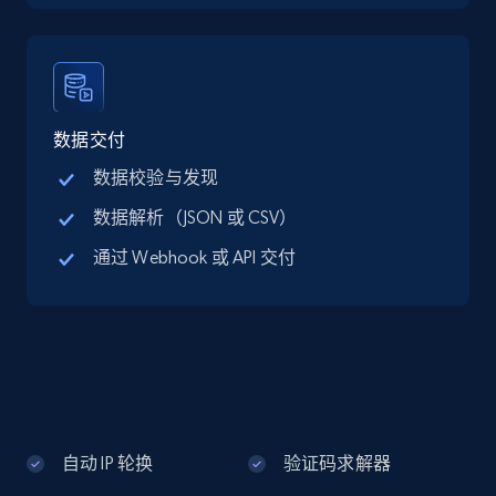
Google Maps full information - discover
records by location search
Place id, URL, Country, Name, Category,
Address, Description, Business details, and
数据交付
more.
数据校验与发现
数据解析（JSON 或 CSV）
13.2K+
1.7K+
注册使用
通过 Webhook 或 API 交付
Google Maps full information - Collect
Google Maps Businesses data by place id
Place id, URL, Country, Name, Category,
Address, Description, Business details, and
more.
自动 IP 轮换
验证码求解器