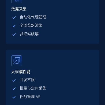
Linkedin job listings information - Discover
jobs by company URL
数据采集
URL, Job posting id, Job title, Company name,
自动化代理管理
Company id, Job location, Job summary, Job
全浏览器渲染
seniority level, and more.
验证码破解
15.3K+
2.2K+
注册使用
Google Maps full information
Place id, URL, Country, Name, Category,
大规模性能
Address, Description, Business details, and
more.
并发不限
批量与定时采集
13.2K+
1.7K+
注册使用
任务管理 API