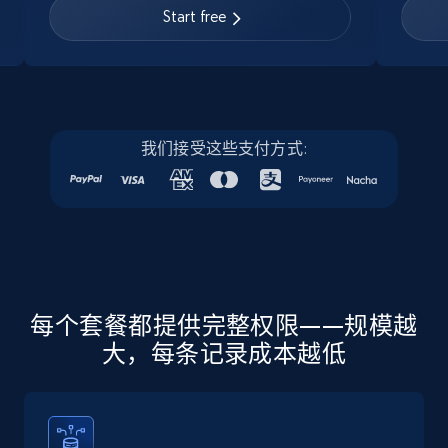
URL, Job posting id, Job title, Company name,
Start free
Company id, Job location, Job summary, Job
seniority level, and more.
15.3K+
2.2K+
注册使用
我们接受这些支付方式:
Linkedin job listings information - Discover
new jobs by keyword
URL, Job posting id, Job title, Company name,
Company id, Job location, Job summary, Job
seniority level, and more.
每个套餐都提供完整权限——规模越
大，每条记录成本越低
15.3K+
2.2K+
注册使用