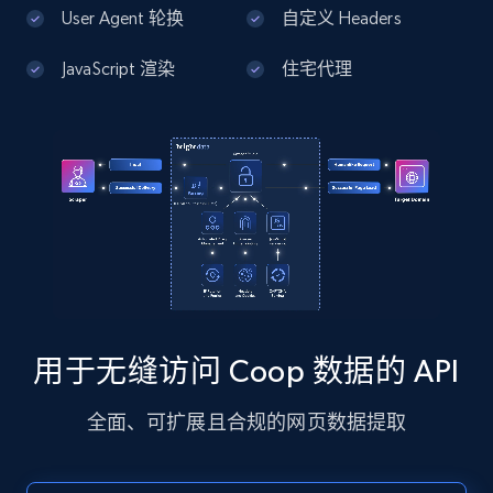
13.2K+
1.7K+
注册使用
User Agent 轮换
自定义 Headers
JavaScript 渲染
住宅代理
Google Maps full information - Discover
new records by Customer ID
Place id, URL, Country, Name, Category,
Address, Description, Business details, and
more.
13.2K+
1.7K+
注册使用
用于无缝访问 Coop 数据的 API
Instagram - Posts
全面、可扩展且合规的网页数据提取
URL, User posted, Description, Hashtags, Num
comments, Date posted, Likes, Photos, and
more.