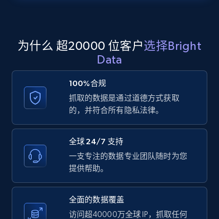
Zillow properties listing information -
Search by parameters on zillow and use the
direct link as input
为什么 超20000 位客户
选择Bright
Zpid, City, State, HomeStatus, Address,
Data
IsListingClaimedByCurrentSignedInUser,
IsCurrentSignedInAgentResponsible, Bedrooms,
100%合规
and more.
抓取的数据是通过道德方式获取
的，并符合所有隐私法律。
12K+
1.3K+
注册使用
全球 24/7 支持
一支专注的数据专业团队随时为您
LinkedIn posts
提供帮助。
URL, ID, User id, Use url, Title, Headline, Post
text, Date posted, and more.
全面的数据覆盖
访问超40000万全球 IP，抓取任何
11.3K+
1.5K+
注册使用