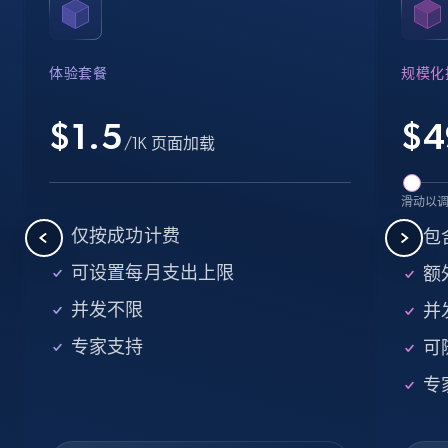
Name, URL, ID, Cb rank, Region, About,
Industries, Operating status, and more.
体验套餐
规模化
15.6K+
1.6K+
注册使用
$1.5
$
4
/1K 页面加载
Crunchbase companies information -
滑动以
Searching data by keyword
仅按成功计费
包
Name, URL, ID, Cb rank, Region, About,
可设置每月支出上限
额外
Industries, Operating status, and more.
并发不限
并
15.6K+
1.6K+
注册使用
专家支持
可
专
Linkedin job listings information