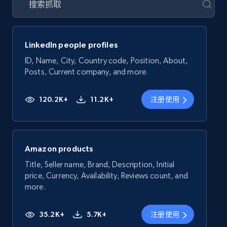
LinkedIn people profiles
ID, Name, City, Country code, Position, About,
Posts, Current company, and more.
120.2K+
11.2K+
注册使用
Amazon products
Title, Seller name, Brand, Description, Initial
price, Currency, Availability, Reviews count, and
more.
35.2K+
5.7K+
注册使用