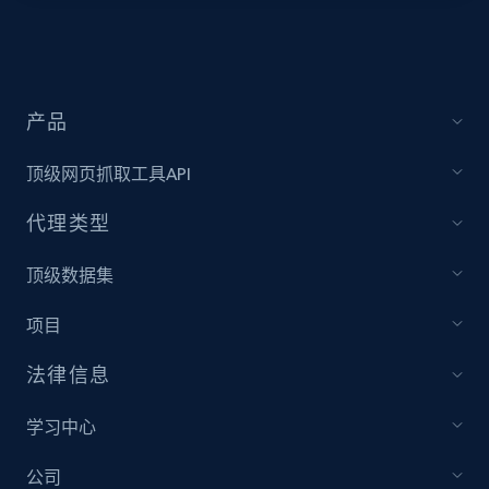
URL, Title, Youtuber, Youtuber md5, Video url,
Video length, Likes, Views, and more.
8.1K+
714+
注册使用
产品
顶级网页抓取工具API
Youtube - Videos posts - Collect YouTube
代理类型
posts by hashtags
顶级数据集
URL, Title, Youtuber, Youtuber md5, Video url,
Video length, Likes, Views, and more.
项目
8.1K+
714+
注册使用
法律信息
学习中心
Youtube - Videos posts - Discovery records
公司