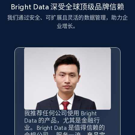
11.3K+
1.5K+
注册使用
Bright Data 深受全球顶级品牌信赖
我们通过安全、可扩展且灵活的数据管理，助力企
业增长。
LinkedIn posts - Discover new posts
company URL
URL, ID, User id, Use url, Title, Headline, Post
text, Date posted, and more.
11.3K+
1.5K+
注册使用
X (formerly Twitter) - Posts
ID, User posted, Name, Description, Date
我推荐任何公司使用 Bright
最重要的是拥有
质量
最好、
数量
posted, Photos, URL, Quoted post, and more.
Data 的产品，尤其是金融行
最多的数据，而这正是 Bright
业。Bright Data 是值得信赖的
Data 和 tgndata 发挥作用的地
10.3K+
1.2K+
注册使用