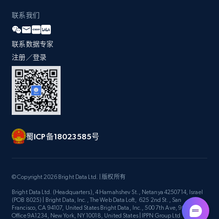
by Explore page URL
联系我们
URL, Title, Youtuber, Youtuber md5, Video url,
Video length, Likes, Views, and more.
联系数据专家
8.1K+
714+
注册使用
注册／登录
Youtube - Videos posts - Discovery videos
by podcast url
URL, Title, Youtuber, Youtuber md5, Video url,
蜀ICP备18023585号
Video length, Likes, Views, and more.
8.1K+
714+
注册使用
© Copyright 2026 Bright Data Ltd. | 版权所有
Bright Data Ltd. (Headquarters), 4 Hamahshev St., Netanya 4250714, Israel
(POB 8025) | Bright Data, Inc., The Web Data Loft, 625 2nd St., San
Francisco, CA 94107, United States Bright Data, Inc., 500 7th Ave, 9th Floor
Amazon Reviews
Office 9A1234, New York, NY 10018, United States | IPPN Group Ltd.