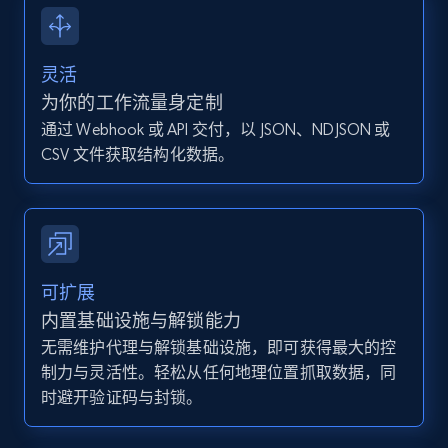
13.2K+
1.6K+
注册使用
灵活
为你的工作流量身定制
通过 Webhook 或 API 交付，以 JSON、NDJSON 或
Instagram - Posts - Collects posts from a
CSV 文件获取结构化数据。
specific URLs by using profile URL
URL, User posted, Description, Hashtags, Num
comments, Date posted, Likes, Photos, and
more.
13.2K+
1.6K+
注册使用
可扩展
内置基础设施与解锁能力
无需维护代理与解锁基础设施，即可获得最大的控
制力与灵活性。轻松从任何地理位置抓取数据，同
Zillow properties listing information
时避开验证码与封锁。
Zpid, City, State, HomeStatus, Address,
IsListingClaimedByCurrentSignedInUser,