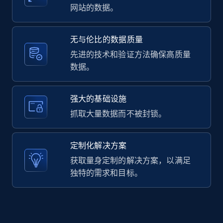
网站的数据。
无与伦比的数据质量
LinkedIn posts - Discover user's articles by
先进的技术和验证方法确保高质量
URL
数据。
URL, ID, User id, Use url, Title, Headline, Post
text, Date posted, and more.
强大的基础设施
11.3K+
1.5K+
注册使用
抓取大量数据而不被封锁。
定制化解决方案
LinkedIn posts - Discover posts by Profile
获取量身定制的解决方案，以满足
URL
独特的需求和目标。
URL, ID, User id, Use url, Title, Headline, Post
text, Date posted, and more.