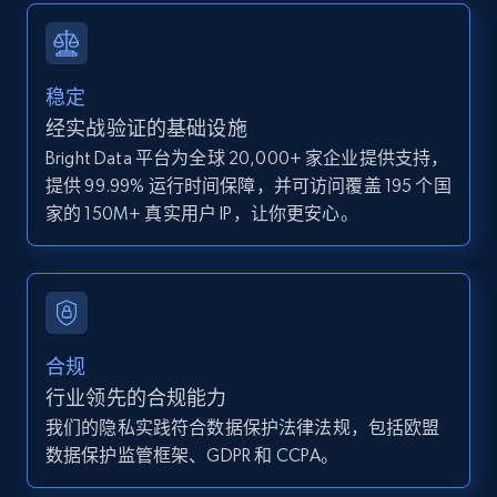
IsCurrentSignedInAgentResponsible, Bedrooms,
and more.
稳定
12K+
1.3K+
注册使用
经实战验证的基础设施
Bright Data 平台为全球 20,000+ 家企业提供支持，
提供 99.99% 运行时间保障，并可访问覆盖 195 个国
Zillow properties listing information -
家的 150M+ 真实用户 IP，让你更安心。
Discover by custom filters - location, home
type and status
Zpid, City, State, HomeStatus, Address,
IsListingClaimedByCurrentSignedInUser,
IsCurrentSignedInAgentResponsible, Bedrooms,
合规
and more.
行业领先的合规能力
我们的隐私实践符合数据保护法律法规，包括欧盟
12K+
1.3K+
注册使用
数据保护监管框架、GDPR 和 CCPA。