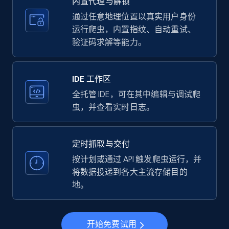
内置代理与解锁
price, Currency, Availability, Reviews count, and
more.
通过任意地理位置以真实用户身份
运行爬虫，内置指纹、自动重试、
验证码求解等能力。
35.2K+
5.7K+
注册使用
IDE 工作区
LinkedIn company information
全托管 IDE，可在其中编辑与调试爬
虫，并查看实时日志。
ID, Name, Country code, Locations, Followers,
Employees in linkedin, About, Specialties, and
more.
定时抓取与交付
按计划或通过 API 触发爬虫运行，并
33.5K+
3.5K+
注册使用
将数据投递到各大主流存储目的
地。
Instagram - Profiles
开始免费试用
Account, Fbid, ID, Followers, Posts count, Is