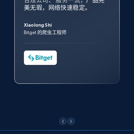
合规公司、 服务一流，
方。
产品完
Bright Data 拥有自有代理基础
根据我的使用体验，Bright Data
我们对与 Bright Data 的合作感
我们对 Bright Data 的
可靠性
印
美无瑕，网络快速稳定。
设施，助您持续获取网络数据。
的服务价值不可估量。Bright
到非常满意。各方面都很不错，
象深刻，对整体服务也非常满
此外，他们的网页解锁工具还能
Data 帮助我们采集了充足的公
网络非常稳定，而我们对其客户
意。我们与客户经理保持着定期
George Koutsoudopoulos
帮助您轻松绕过烦人的验证码
共网络数据以满足需求，并通过
服务和支持团队也非常认可。
沟通，他的协助对我们非常有帮
Xiaolong Shi
tgndata 的首席执行官 (CEO)
X (formerly Twitter) - Posts - Collecting
（CAPTCHA）。
其支持团队和开发团队，让我们
助。
Bitget 的爬虫工程师
Twitter posts URLs
对许多流程进行了优化。
Cheddi Rai
ID, User posted, Name, Description, Date
Nicholas Renotte
Yorgos Panzaris
AdRetreaver CEO
posted, Photos, URL, Quoted post, and more.
数据科学专家
Charmagne Cruz
Convert Group 的 CTO
—— Shopee Philippines Inc. 报告与分析、
10.3K+
1.2K+
注册使用
点击观看
业务技术与定价负责人
X (formerly Twitter) - Posts - Getting x
点击观看
posts by array of profiles
ID, User posted, Name, Description, Date
posted, Photos, URL, Quoted post, and more.