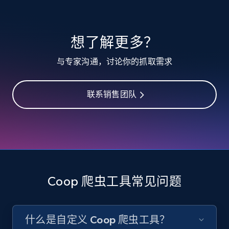
10.3K+
1.2K+
注册使用
想了解更多？
TikTok - Profiles
与专家沟通，讨论你的抓取需求
Account id, Nickname, Biography, Awg
engagement rate, Comment engagement rate,
Like engagement rate, Bio link, Predicted lang,
联系销售团队
and more.
8.3K+
963+
注册使用
Coop 爬虫工具常见问题
TikTok - Profiles - Discover by search URL
and country
Account id, Nickname, Biography, Awg
什么是自定义 Coop 爬虫工具？
engagement rate, Comment engagement rate,