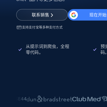
动态代理
起价
$5
$2.5/G
免费套餐
动态代理
5折
超40000万 万高速真人住宅代理
起价
联系销售
现在开始
ISP 代理
$1.3/IP
数据中心代理
用于数据获取的高速代理
支持
支付宝
等多种支付方式
从提示词到爬虫，全程
预
零代码。
码