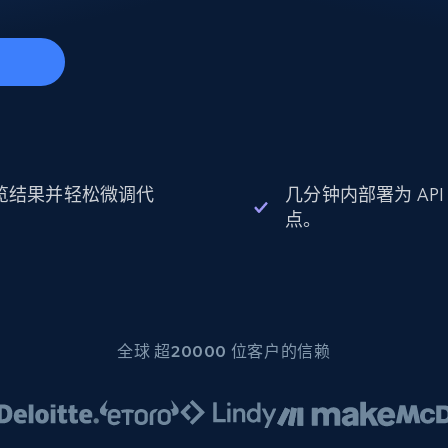
起价
数据中心代理
$0.9/IP
B
静态ISP代理
130万+ 超高速静态住宅代理
览结果并轻松微调代
几分钟内部署为 API
。
点。
全球 超20000 位客户的信赖