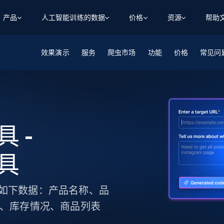
产品
人工智能训练的数据
价格
资源
帮助
效果演示
智能体 WEB 执行
数据源
数据源
服务
爬虫市场
功能
价格
常见问
数
数
资
学习中心
搜索及提取
抓取APIs
抓取APIs
起价
$1
$0.75/1k 记录条
请求
容
让 AI 应用具备搜索与爬取整个网络的能力
从 600+ 个网站获取实时数据
免费套餐
博客
领英
电商
社交媒体
ChatGPT
智能体浏览器
爬虫工作室定价
起价
爬虫工作室
练人形机
让智能体浏览网站并自动执行任务
$1/1k请求
案例研究
免费套餐
将任何网站转化为数据管道
具 -
亮数据 MCP
免费
起价
数据集
数据集
网络研讨会
站式工具包，全面解锁网页
请求
$250/100K 记录条
集
来自 600+ 个域名的预收集数据
工具
起价
领英
电商
社交媒体
房地产
代理位置
缓存速递
$0.2/1k HTML
缓存速递
实时网页数据，采集即交付
产品技术视频
收集如下数据：产品名称、品
述、库存情况、商品列表