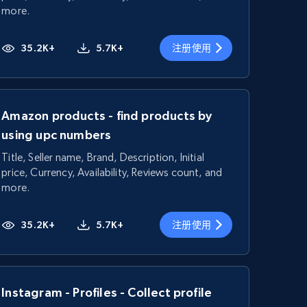
more.
35.2K+
5.7K+
注册使用
Amazon products - find products by
using upc numbers
Title, Seller name, Brand, Description, Initial
price, Currency, Availability, Reviews count, and
more.
35.2K+
5.7K+
注册使用
Instagram - Profiles - Collect profile