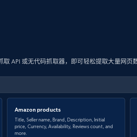
 抓取 API 或无代码抓取器，即可轻松提取大量网
Amazon products
Title, Seller name, Brand, Description, Initial
price, Currency, Availability, Reviews count, and
more.