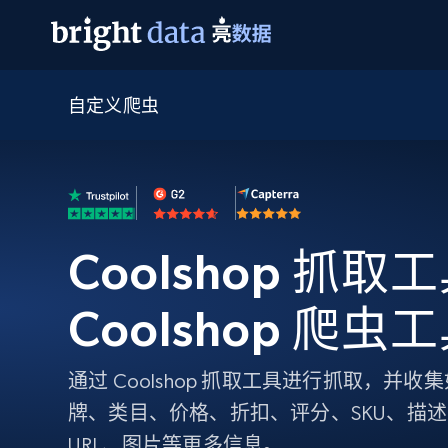
自定义爬虫
网页数据抓取 API
多模态训练
网页数据抓取 API
工具
网页解锁 API
视频与媒体数据
网页解锁 API
起价
$1/ 每1 次
告别封锁和验证码
获得取之不尽的视频，图片及更多内
免费套餐
第三方工具集成
Discover API
视频信息流——为 VLA 准备就绪
免费
起价
爬虫 API
$1/1k请求
始终在线的代理实时网页发现
获取持续、定向的网页视频，用于训
浏览器扩展
器人策略
Coolshop 抓取工
搜索引擎结果页 API
搜索引擎 API
起价
数据包
代理网络检查
按需获取多引擎搜索结果
$1/ 每1 次
免费套餐
为各行各业生成可直接用于LLM的数据
Google
Bing
Duckduckgo
Yandex
Coolshop 爬虫
起价
网站地图
爬虫浏览器 API
爬虫浏览器 API
$5/GB
键启动内置隐匿模式的远程浏览器
通过 Coolshop 抓取工具进行抓取，并
代理基础设施
牌、类目、价格、折扣、评分、SKU、描
代理服务
URL、图片等更多信息。