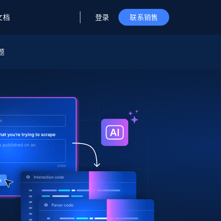
登录
文档
联系销售
题
据与洞察
据及洞察
源
公司
初创企业计划
零售情报
零售
新
起价
$2000/月
解锁实时电商洞察与AI驱动的业务推荐
洞察
联盟推荐
演示智能体
企业级数据服务
托管式数据
起价
为企业级数据收集量身定制
$1500/月
采集
信任中心
集成
Deep Lookup
测试版
Bright SDK
在海量级网页数据上运行复杂
查询