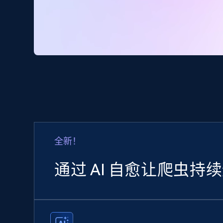
全新！
通过 AI 自愈让爬虫持