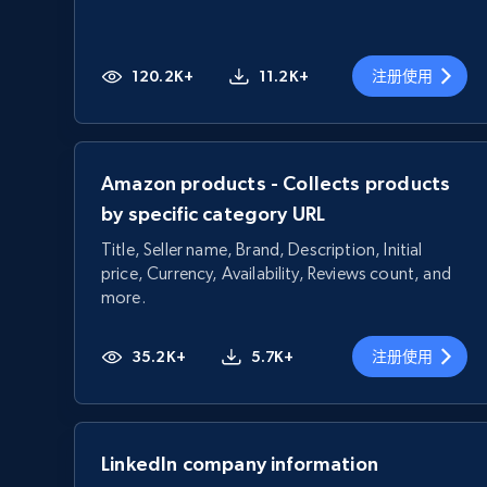
120.2K+
11.2K+
注册使用
Amazon products - Collects products
by specific category URL
Title, Seller name, Brand, Description, Initial
price, Currency, Availability, Reviews count, and
more.
35.2K+
5.7K+
注册使用
LinkedIn company information