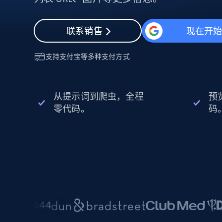
动态代理
起价
$5
$2.5/G
免费套餐
动态代理
5折
超40000万 万高速真人住宅代理
起价
联系销售
现在开
ISP 代理
$1.3/IP
数据中心代理
用于数据获取的高速代理
支持
支付宝
等多种支付方式
从提示词到爬虫，全程
预
零代码。
码