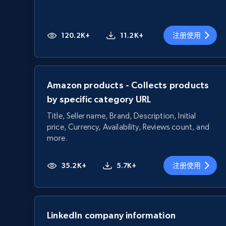
120.2K+
11.2K+
注册使用
Amazon products - Collects products
by specific category URL
Title, Seller name, Brand, Description, Initial
price, Currency, Availability, Reviews count, and
more.
35.2K+
5.7K+
注册使用
LinkedIn company information