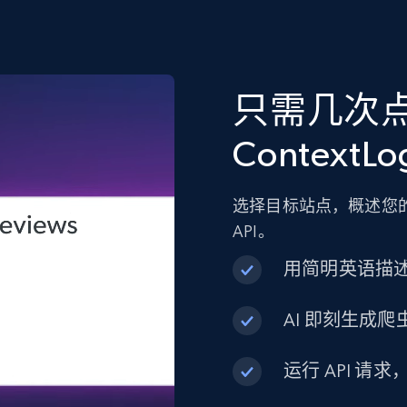
只需几次
ContextL
选择目标站点，概述您的
API。
用简明英语描
AI 即刻生成爬虫
运行 API 请