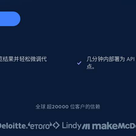
起价
数据中心代理
$0.9/IP
B
静态ISP代理
130万+ 超高速静态住宅代理
始
览结果并轻松微调代
几分钟内部署为 API
。
点。
全球 超20000 位客户的信赖