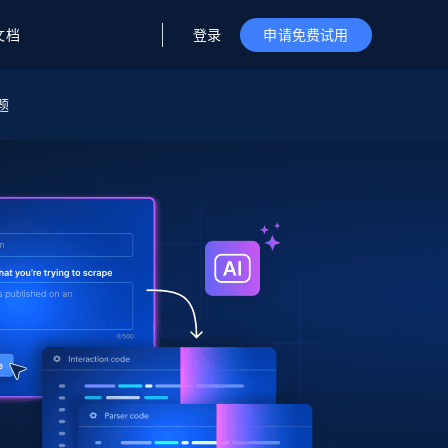
登录
文档
申请免费试用
题
据与洞察
据及洞察
源
公司
初创企业计划
零售情报
零售
新
起价
$2000/月
解锁实时电商洞察与AI驱动的业务推荐
洞察
联盟推荐
演示智能体
企业级数据服务
托管式数据
起价
为企业级数据收集量身定制
$1500/月
采集
信任中心
集成
Deep Lookup
测试版
Bright SDK
在海量级网页数据上运行复杂
查询