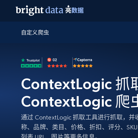
自定义爬虫
网页数据抓取 API
多模态训练
网页数据抓取 API
工具
网页解锁 API
视频与媒体数据
网页解锁 API
起价
$1/ 每1 次
告别封锁和验证码
获得取之不尽的视频，图片及更多内
免费套餐
第三方工具集成
Discover API
视频信息流——为 VLA 准备就绪
免费
起价
爬虫 API
$1/1k请求
始终在线的代理实时网页发现
获取持续、定向的网页视频，用于训
浏览器扩展
器人策略
ContextLogic 
搜索引擎结果页 API
搜索引擎 API
起价
数据包
代理网络检查
按需获取多引擎搜索结果
$1/ 每1 次
免费套餐
为各行各业生成可直接用于LLM的数据
Google
Bing
Duckduckgo
Yandex
ContextLogic
起价
网站地图
爬虫浏览器 API
爬虫浏览器 API
$5/GB
键启动内置隐匿模式的远程浏览器
通过 ContextLogic 抓取工具进行抓
代理基础设施
称、品牌、类目、价格、折扣、评分、SK
代理服务
列表 URL、图片等更多信息。