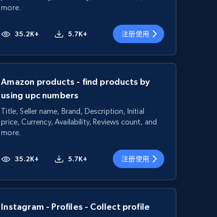
more.
35.2K+
5.7K+
注册使用
Amazon products - find products by
using upc numbers
Title, Seller name, Brand, Description, Initial
price, Currency, Availability, Reviews count, and
more.
35.2K+
5.7K+
注册使用
Instagram - Profiles - Collect profile