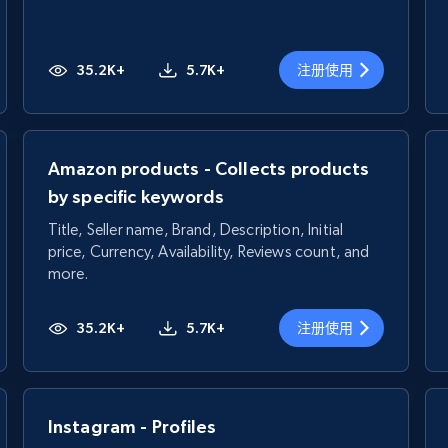
35.2K+
5.7K+
注册使用
Amazon products - Collects products
by specific keywords
Title, Seller name, Brand, Description, Initial
price, Currency, Availability, Reviews count, and
more.
35.2K+
5.7K+
注册使用
Instagram - Profiles