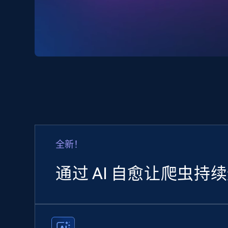
全新！
通过 AI 自愈让爬虫持