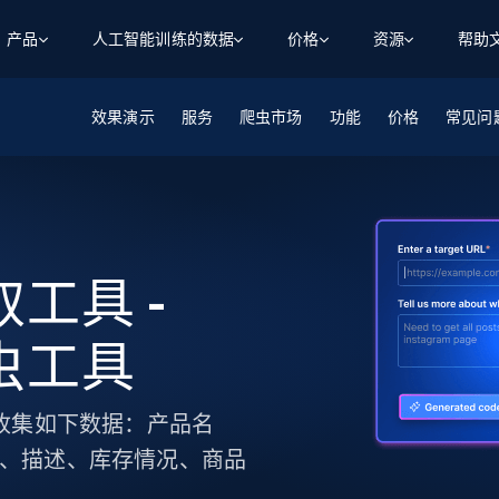
产品
人工智能训练的数据
价格
资源
帮助
效果演示
智能体 WEB 执行
数据源
数据源
服务
爬虫市场
功能
价格
常见问
数
数
资
学习中心
搜索及提取
抓取APIs
抓取APIs
起价
$1
$0.75/1k 记录条
请求
容
让 AI 应用具备搜索与爬取整个网络的能力
从 600+ 个网站获取实时数据
免费套餐
博客
领英
电商
社交媒体
ChatGPT
智能体浏览器
爬虫工作室定价
起价
爬虫工作室
练人形机
让智能体浏览网站并自动执行任务
$1/1k请求
案例研究
免费套餐
将任何网站转化为数据管道
抓取工具 -
亮数据 MCP
免费
起价
数据集
数据集
网络研讨会
站式工具包，全面解锁网页
请求
$250/100K 记录条
集
来自 600+ 个域名的预收集数据
 爬虫工具
起价
领英
电商
社交媒体
房地产
代理位置
缓存速递
$0.2/1k HTML
缓存速递
实时网页数据，采集即交付
产品技术视频
取，并收集如下数据：产品名
U、描述、库存情况、商品