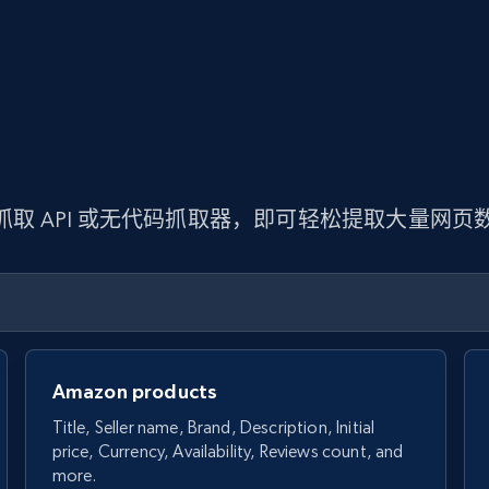
 抓取 API 或无代码抓取器，即可轻松提取大量网
Amazon products
Title, Seller name, Brand, Description, Initial
price, Currency, Availability, Reviews count, and
more.