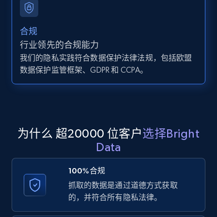
12K+
1.3K+
注册使用
合规
行业领先的合规能力
Zillow properties listing information -
我们的隐私实践符合数据保护法律法规，包括欧盟
Search by parameters on zillow and use the
数据保护监管框架、GDPR 和 CCPA。
direct link as input
Zpid, City, State, HomeStatus, Address,
IsListingClaimedByCurrentSignedInUser,
IsCurrentSignedInAgentResponsible, Bedrooms,
and more.
为什么 超20000 位客户
选择Bright
Data
12K+
1.3K+
注册使用
100%合规
抓取的数据是通过道德方式获取
LinkedIn posts
的，并符合所有隐私法律。
URL, ID, User id, Use url, Title, Headline, Post