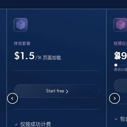
Crunchbase companies information
Name, URL, ID, Cb rank, Region, About,
Industries, Operating status, and more.
体验套餐
规模化
15.6K+
1.6K+
注册使用
$1.5
$
/1K 页面加载
滑动以
Crunchbase companies information -
Searching data by keyword
Start free
Name, URL, ID, Cb rank, Region, About,
Industries, Operating status, and more.
15.6K+
1.6K+
注册使用
包
仅按成功计费