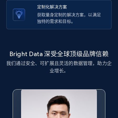
text, Date posted, and more.
定制化解决方案
获取量身定制的解决方案，以满足
11.3K+
1.5K+
注册使用
独特的需求和目标。
LinkedIn posts - Discover new posts
company URL
Bright Data 深受全球顶级品牌信赖
URL, ID, User id, Use url, Title, Headline, Post
我们通过安全、可扩展且灵活的数据管理，助力企
text, Date posted, and more.
业增长。
11.3K+
1.5K+
注册使用
X (formerly Twitter) - Posts
ID, User posted, Name, Description, Date