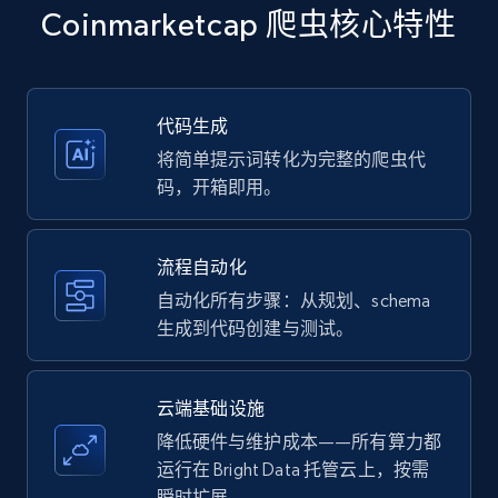
Title, Seller name, Brand, Description, Initial
Coinmarketcap 爬虫核心特性
price, Currency, Availability, Reviews count, and
more.
35.3K+
5.7K+
注册使用
代码生成
将简单提示词转化为完整的爬虫代
码，开箱即用。
Amazon products - Collects products by
specific keywords
流程自动化
Title, Seller name, Brand, Description, Initial
自动化所有步骤：从规划、schema
price, Currency, Availability, Reviews count, and
生成到代码创建与测试。
more.
35.3K+
5.7K+
注册使用
云端基础设施
降低硬件与维护成本——所有算力都
运行在 Bright Data 托管云上，按需
瞬时扩展。