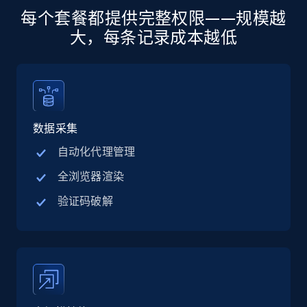
每个套餐都提供完整权限——规模越
大，每条记录成本越低
Linkedin job listings information - Discover
jobs by company URL
URL, Job posting id, Job title, Company name,
Company id, Job location, Job summary, Job
seniority level, and more.
数据采集
自动化代理管理
15.3K+
2.2K+
注册使用
全浏览器渲染
验证码破解
Google Maps full information
Place id, URL, Country, Name, Category,
Address, Description, Business details, and
more.