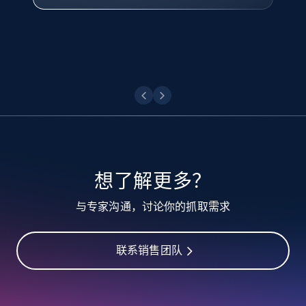
posted, Photos, URL, Quoted post, and more.
点击观看
10.4K+
1.2K+
注册使用
TikTok - Profiles
Account id, Nickname, Biography, Awg
engagement rate, Comment engagement rate,
Like engagement rate, Bio link, Predicted lang,
想了解更多？
and more.
与专家沟通，讨论你的抓取需求
8.3K+
963+
注册使用
联系销售团队
TikTok - Profiles - Discover by search URL
and country