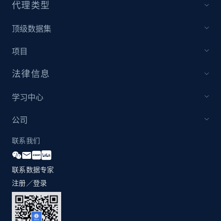
代理类型
Youtube - Videos posts - Discovery records
顶级数据集
by Explore page URL
项目
URL, Title, Youtuber, Youtuber md5, Video url,
Video length, Likes, Views, and more.
法律信息
8.1K+
716+
注册使用
学习中心
公司
Youtube - Videos posts - Discovery videos
联系我们
by podcast url
URL, Title, Youtuber, Youtuber md5, Video url,
联系数据专家
Video length, Likes, Views, and more.
注册／登录
8.1K+
716+
注册使用