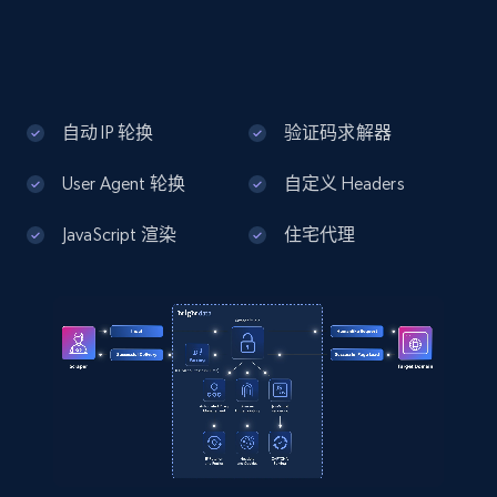
more.
13.3K+
1.7K+
注册使用
自动 IP 轮换
验证码求解器
User Agent 轮换
自定义 Headers
Google Maps full information - Discover
new records by Customer ID
JavaScript 渲染
住宅代理
Place id, URL, Country, Name, Category,
Address, Description, Business details, and
more.
13.3K+
1.7K+
注册使用
Instagram - Posts