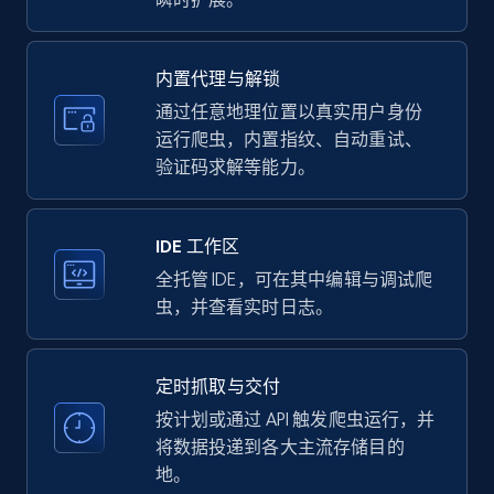
Amazon products - find products by using
upc numbers
Title, Seller name, Brand, Description, Initial
内置代理与解锁
price, Currency, Availability, Reviews count, and
more.
通过任意地理位置以真实用户身份
运行爬虫，内置指纹、自动重试、
验证码求解等能力。
35.3K+
5.7K+
注册使用
IDE 工作区
LinkedIn company information
全托管 IDE，可在其中编辑与调试爬
虫，并查看实时日志。
ID, Name, Country code, Locations, Followers,
Employees in linkedin, About, Specialties, and
more.
定时抓取与交付
按计划或通过 API 触发爬虫运行，并
33.6K+
3.5K+
注册使用
将数据投递到各大主流存储目的
地。