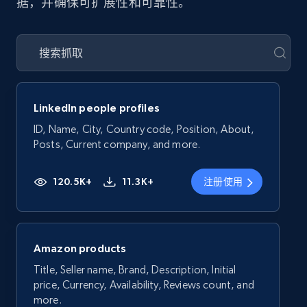
据，并确保可扩展性和可靠性。
LinkedIn people profiles
ID, Name, City, Country code, Position, About,
Posts, Current company, and more.
120.5K+
11.3K+
注册使用
Amazon products
Title, Seller name, Brand, Description, Initial
price, Currency, Availability, Reviews count, and
more.