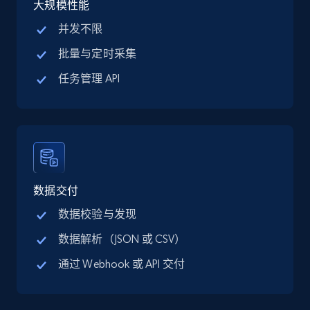
大规模性能
13.3K+
1.7K+
注册使用
并发不限
批量与定时采集
Google Maps full information - discover
任务管理 API
records by location search
Place id, URL, Country, Name, Category,
Address, Description, Business details, and
more.
13.3K+
1.7K+
注册使用
数据交付
数据校验与发现
数据解析（JSON 或 CSV）
Google Maps full information - Collect
通过 Webhook 或 API 交付
Google Maps Businesses data by place id
Place id, URL, Country, Name, Category,
Address, Description, Business details, and