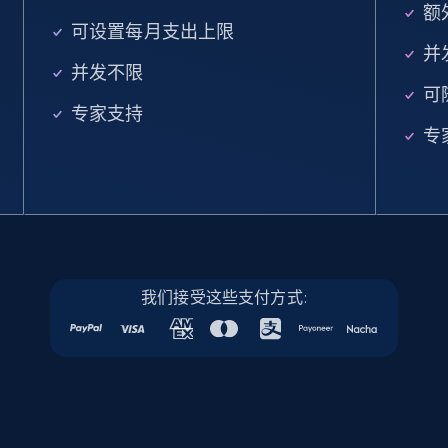
额外
可设置每月支出上限
Linkedin job listings information
并
并发不限
URL, Job posting id, Job title, Company name,
可
Company id, Job location, Job summary, Job
专家支持
seniority level, and more.
专
15.3K+
2.2K+
注册使用
Linkedin job listings information - Discover
我们接受这些支付方式:
new jobs by keyword
URL, Job posting id, Job title, Company name,
Company id, Job location, Job summary, Job
seniority level, and more.
15.3K+
2.2K+
注册使用