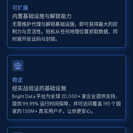
Zillow properties listing information
可扩展
Zpid, City, State, HomeStatus, Address,
内置基础设施与解锁能力
IsListingClaimedByCurrentSignedInUser,
IsCurrentSignedInAgentResponsible, Bedrooms,
无需维护代理与解锁基础设施，即可获得最大的控
and more.
制力与灵活性。轻松从任何地理位置抓取数据，同
时避开验证码与封锁。
12K+
1.3K+
注册使用
Zillow properties listing information -
稳定
Discover by custom filters - location, home
经实战验证的基础设施
type and status
Bright Data 平台为全球 20,000+ 家企业提供支持，
Zpid, City, State, HomeStatus, Address,
提供 99.99% 运行时间保障，并可访问覆盖 195 个国
IsListingClaimedByCurrentSignedInUser,
家的 150M+ 真实用户 IP，让你更安心。
IsCurrentSignedInAgentResponsible, Bedrooms,
and more.