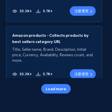
35.3K+
5.7K+
注册使用
Amazon products - Collects products by
best sellers category URL
Title, Seller name, Brand, Description, Initial
price, Currency, Availability, Reviews count, and
more.
35.3K+
5.7K+
注册使用
Load more
Amazon products - Collects products by
specific category URL