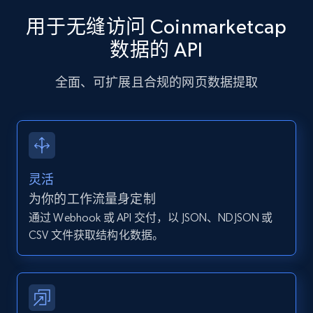
URL, User posted, Description, Hashtags, Num
comments, Date posted, Likes, Photos, and
用于无缝访问 Coinmarketcap
more.
数据的 API
13.2K+
1.6K+
注册使用
全面、可扩展且合规的网页数据提取
Instagram - Posts - Collects posts from a
specific URLs by using profile URL
灵活
URL, User posted, Description, Hashtags, Num
comments, Date posted, Likes, Photos, and
为你的工作流量身定制
more.
通过 Webhook 或 API 交付，以 JSON、NDJSON 或
CSV 文件获取结构化数据。
13.2K+
1.6K+
注册使用