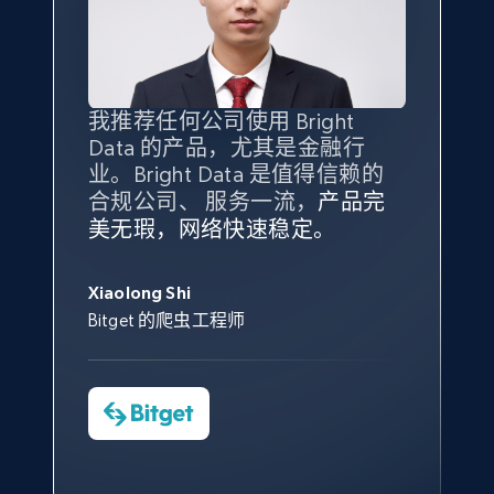
posted, Photos, URL, Quoted post, and more.
10.4K+
1.2K+
注册使用
我推荐任何公司使用 Bright
最重要的是拥有
质量
最好、
数量
Data 的产品，尤其是金融行
最多的数据，而这正是 Bright
业。Bright Data 是值得信赖的
Data 和 tgndata 发挥作用的地
X (formerly Twitter) - Posts - Collecting
合规公司、 服务一流，
方。
产品完
Bright Data 拥有自有代理基础
Twitter posts URLs
根据我的使用体验，Bright Data
我们对与 Bright Data 的合作感
我们对 Bright Data 的
可靠性
印
美无瑕，网络快速稳定。
设施，助您持续获取网络数据。
的服务价值不可估量。Bright
到非常满意。各方面都很不错，
象深刻，对整体服务也非常满
ID, User posted, Name, Description, Date
此外，他们的网页解锁工具还能
Data 帮助我们采集了充足的公
网络非常稳定，而我们对其客户
posted, Photos, URL, Quoted post, and more.
意。我们与客户经理保持着定期
George Koutsoudopoulos
帮助您轻松绕过烦人的验证码
共网络数据以满足需求，并通过
服务和支持团队也非常认可。
沟通，他的协助对我们非常有帮
Xiaolong Shi
tgndata 的首席执行官 (CEO)
（CAPTCHA）。
其支持团队和开发团队，让我们
助。
Bitget 的爬虫工程师
10.4K+
1.2K+
注册使用
对许多流程进行了优化。
Cheddi Rai
Nicholas Renotte
Yorgos Panzaris
AdRetreaver CEO
数据科学专家
Charmagne Cruz
Convert Group 的 CTO
X (formerly Twitter) - Posts - Getting x
—— Shopee Philippines Inc. 报告与分析、
点击观看
posts by array of profiles
业务技术与定价负责人
ID, User posted, Name, Description, Date