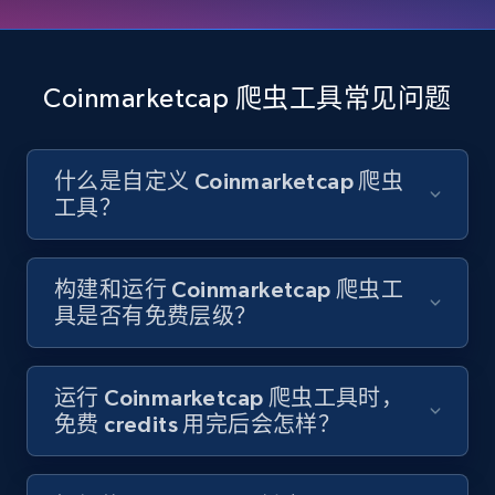
Account id, Nickname, Biography, Awg
engagement rate, Comment engagement rate,
Like engagement rate, Bio link, Predicted lang,
Coinmarketcap 爬虫工具常见问题
and more.
8.3K+
963+
注册使用
什么是自定义 Coinmarketcap 爬虫
工具？
Youtube - Videos posts
构建和运行 Coinmarketcap 爬虫工
URL, Title, Youtuber, Youtuber md5, Video url,
具是否有免费层级？
Video length, Likes, Views, and more.
8.1K+
716+
注册使用
运行 Coinmarketcap 爬虫工具时，
免费 credits 用完后会怎样？