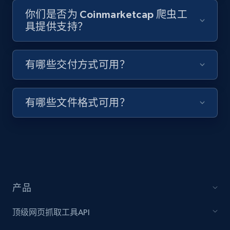
Youtube - Videos posts - Search videos by
你们是否为 Coinmarketcap 爬虫工
keyword and then apply relevant video
具提供支持？
filters
URL, Title, Youtuber, Youtuber md5, Video url,
Video length, Likes, Views, and more.
有哪些交付方式可用？
8.1K+
716+
注册使用
有哪些文件格式可用？
Youtube - Videos posts - Collect YouTube
posts by hashtags
URL, Title, Youtuber, Youtuber md5, Video url,
Video length, Likes, Views, and more.
产品
8.1K+
716+
注册使用
顶级网页抓取工具API