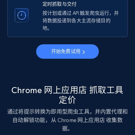
定时抓取与交付
33.5K+
3.5K+
注册使用
按计划或通过 API 触发爬虫运行，并
将数据投递到各大主流存储目的
地。
Instagram - Profiles
Account, Fbid, ID, Followers, Posts count, Is
business account, Is professional account, Is
开始免费试用
verified, and more.
22.3K+
3.4K+
注册使用
Chrome 网上应用店 抓取工具
定价
Instagram - Profiles - Collect profile
information by user name
通过将提示转换为即用型爬虫工具，并内置代理和
Account, Fbid, ID, Followers, Posts count, Is
自动解锁功能，从 Chrome 网上应用店 收集数
business account, Is professional account, Is
据。
verified, and more.