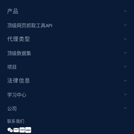
8.1K+
713+
注册使用
产品
顶级网页抓取工具API
代理类型
Youtube - Videos posts - Discovery records
by Explore page URL
顶级数据集
URL, Title, Youtuber, Youtuber md5, Video url,
Video length, Likes, Views, and more.
项目
8.1K+
713+
注册使用
法律信息
学习中心
Youtube - Videos posts - Discovery videos
公司
by podcast url
联系我们
URL, Title, Youtuber, Youtuber md5, Video url,
Video length, Likes, Views, and more.