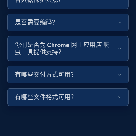
是否需要编码？
Youtube - Videos posts - Search videos by
keyword and then apply relevant video
filters
你们是否为 Chrome 网上应用店 爬
虫工具提供支持？
URL, Title, Youtuber, Youtuber md5, Video url,
Video length, Likes, Views, and more.
有哪些交付方式可用？
8.1K+
713+
注册使用
有哪些文件格式可用？
Youtube - Videos posts - Collect YouTube
posts by hashtags
URL, Title, Youtuber, Youtuber md5, Video url,
Video length, Likes, Views, and more.