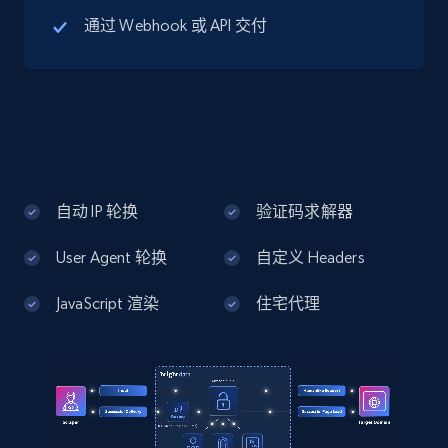
Google Maps Businesses data by place id
通过 Webhook 或 API 交付
Place id, URL, Country, Name, Category,
Address, Description, Business details, and
more.
13.2K+
1.7K+
注册使用
自动 IP 轮换
验证码求解器
Google Maps full information - Discover
User Agent 轮换
自定义 Headers
new records by Customer ID
Place id, URL, Country, Name, Category,
JavaScript 渲染
住宅代理
Address, Description, Business details, and
more.
13.2K+
1.7K+
注册使用