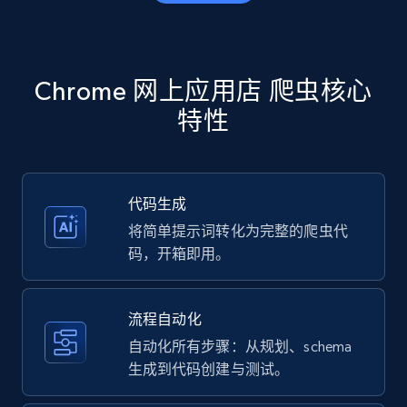
Amazon products - Collects products by
specific category URL
Title, Seller name, Brand, Description, Initial
Chrome 网上应用店 爬虫核心
price, Currency, Availability, Reviews count, and
more.
特性
35.2K+
5.7K+
注册使用
代码生成
将简单提示词转化为完整的爬虫代
Amazon products - Collects products by
码，开箱即用。
specific keywords
Title, Seller name, Brand, Description, Initial
流程自动化
price, Currency, Availability, Reviews count, and
more.
自动化所有步骤：从规划、schema
生成到代码创建与测试。
35.2K+
5.7K+
注册使用