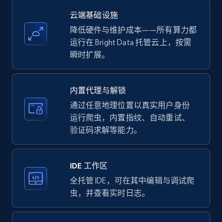
云端基础设施
降低硬件与维护成本——所有算力都
Amazon products - find products by using
运行在 Bright Data 托管云上，按需
upc numbers
瞬时扩展。
Title, Seller name, Brand, Description, Initial
price, Currency, Availability, Reviews count, and
more.
内置代理与解锁
通过任意地理位置以真实用户身份
35.2K+
5.7K+
注册使用
运行爬虫，内置指纹、自动重试、
验证码求解等能力。
LinkedIn company information
IDE 工作区
ID, Name, Country code, Locations, Followers,
全托管 IDE，可在其中编辑与调试爬
Employees in linkedin, About, Specialties, and
虫，并查看实时日志。
more.