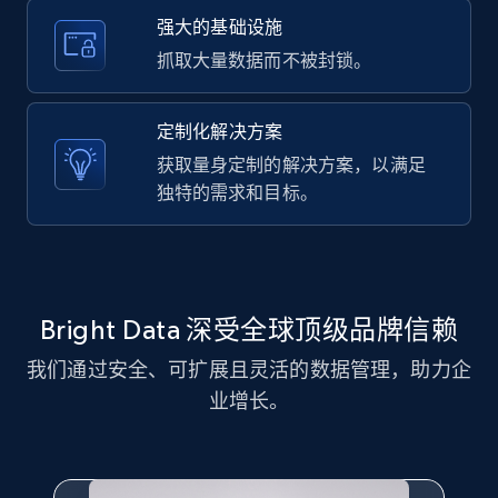
LinkedIn posts - Discover posts by Profile
强大的基础设施
URL
抓取大量数据而不被封锁。
URL, ID, User id, Use url, Title, Headline, Post
text, Date posted, and more.
定制化解决方案
获取量身定制的解决方案，以满足
11.3K+
1.5K+
注册使用
独特的需求和目标。
LinkedIn posts - Discover new posts
company URL
Bright Data 深受全球顶级品牌信赖
URL, ID, User id, Use url, Title, Headline, Post
text, Date posted, and more.
我们通过安全、可扩展且灵活的数据管理，助力企
业增长。
11.3K+
1.5K+
注册使用