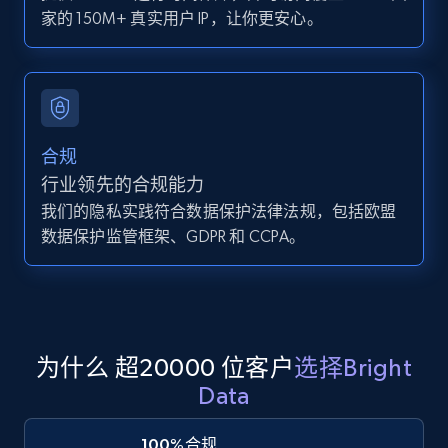
IsCurrentSignedInAgentResponsible, Bedrooms,
家的 150M+ 真实用户 IP，让你更安心。
and more.
12K+
1.3K+
注册使用
合规
Zillow properties listing information -
行业领先的合规能力
Search by parameters on zillow and use the
我们的隐私实践符合数据保护法律法规，包括欧盟
direct link as input
数据保护监管框架、GDPR 和 CCPA。
Zpid, City, State, HomeStatus, Address,
IsListingClaimedByCurrentSignedInUser,
IsCurrentSignedInAgentResponsible, Bedrooms,
and more.
为什么 超20000 位客户
选择Bright
12K+
1.3K+
注册使用
Data
100%合规