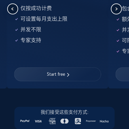
仅按成功计费
包
15.6K+
1.6K+
注册使用
可设置每月支出上限
额外
并发不限
并
Linkedin job listings information
专家支持
可
URL, Job posting id, Job title, Company name,
专
Company id, Job location, Job summary, Job
seniority level, and more.
Start free
15.3K+
2.2K+
注册使用
Linkedin job listings information - Discover
new jobs by keyword
我们接受这些支付方式:
URL, Job posting id, Job title, Company name,
Company id, Job location, Job summary, Job