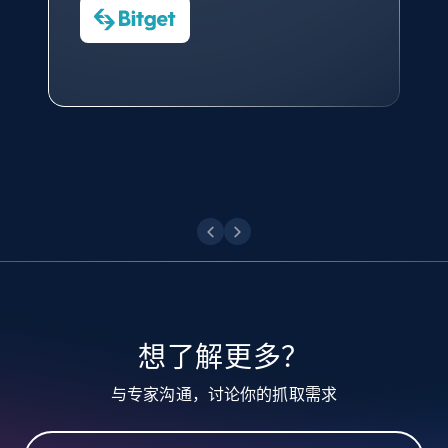
数据科学专家
Charmagne Cruz
Convert Group 的 CTO
X (formerly Twitter) - Posts - Getting x
—— Shopee Philippines Inc. 报告与分析、
posts by array of profiles
点击观看
业务技术与定价负责人
ID, User posted, Name, Description, Date
posted, Photos, URL, Quoted post, and more.
点击观看
10.3K+
1.2K+
注册使用
TikTok - Profiles
Account id, Nickname, Biography, Awg
engagement rate, Comment engagement rate,
Like engagement rate, Bio link, Predicted lang,
and more.
想了解更多？
与专家沟通，讨论你的抓取需求
8.3K+
963+
注册使用