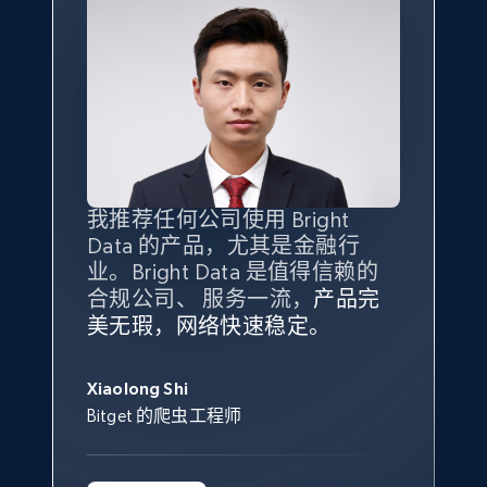
X (formerly Twitter) - Posts
ID, User posted, Name, Description, Date
posted, Photos, URL, Quoted post, and more.
10.3K+
1.2K+
注册使用
我推荐任何公司使用 Bright
最重要的是拥有
质量
最好、
数量
Data 的产品，尤其是金融行
最多的数据，而这正是 Bright
X (formerly Twitter) - Posts - Collecting
业。Bright Data 是值得信赖的
Data 和 tgndata 发挥作用的地
Twitter posts URLs
合规公司、 服务一流，
方。
产品完
Bright Data 拥有自有代理基础
根据我的使用体验，Bright Data
我们对与 Bright Data 的合作感
我们对 Bright Data 的
可靠性
印
ID, User posted, Name, Description, Date
美无瑕，网络快速稳定。
设施，助您持续获取网络数据。
的服务价值不可估量。Bright
到非常满意。各方面都很不错，
象深刻，对整体服务也非常满
posted, Photos, URL, Quoted post, and more.
此外，他们的网页解锁工具还能
Data 帮助我们采集了充足的公
网络非常稳定，而我们对其客户
意。我们与客户经理保持着定期
George Koutsoudopoulos
帮助您轻松绕过烦人的验证码
共网络数据以满足需求，并通过
服务和支持团队也非常认可。
沟通，他的协助对我们非常有帮
Xiaolong Shi
tgndata 的首席执行官 (CEO)
10.3K+
1.2K+
注册使用
（CAPTCHA）。
其支持团队和开发团队，让我们
助。
Bitget 的爬虫工程师
对许多流程进行了优化。
Cheddi Rai
Nicholas Renotte
Yorgos Panzaris
AdRetreaver CEO