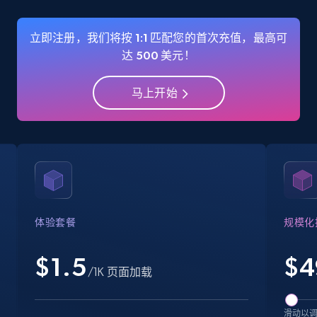
22.3K+
3.4K+
注册使用
立即注册，我们将按 1:1 匹配您的首次充值，最高可
达 500 美元！
马上开始
Crunchbase companies information
Name, URL, ID, Cb rank, Region, About,
Industries, Operating status, and more.
15.6K+
1.6K+
注册使用
体验套餐
规模化
Crunchbase companies information -
$1.5
$
4
Searching data by keyword
/1K 页面加载
Name, URL, ID, Cb rank, Region, About,
Industries, Operating status, and more.
滑动以