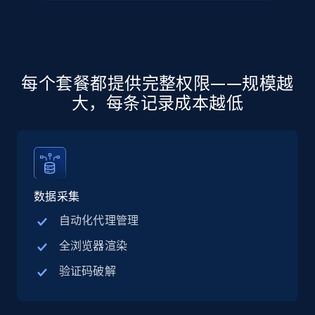
seniority level, and more.
15.3K+
2.2K+
注册使用
每个套餐都提供完整权限——规模越
大，每条记录成本越低
Linkedin job listings information - Discover
jobs by company URL
URL, Job posting id, Job title, Company name,
Company id, Job location, Job summary, Job
seniority level, and more.
数据采集
自动化代理管理
15.3K+
2.2K+
注册使用
全浏览器渲染
验证码破解
Google Maps full information
Place id, URL, Country, Name, Category,