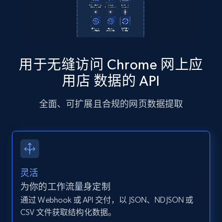
Instagram - Posts
URL, User posted, Description, Hashtags, Num
comments, Date posted, Likes, Photos, and
用于无缝访问 Chrome 网上应
more.
用店 数据的 API
13.2K+
1.6K+
注册使用
全面、可扩展且合规的网页数据提取
Instagram - Posts - Collects posts from a
specific URLs by using profile URL
URL, User posted, Description, Hashtags, Num
灵活
comments, Date posted, Likes, Photos, and
为你的工作流量身定制
more.
通过 Webhook 或 API 交付，以 JSON、NDJSON 或
CSV 文件获取结构化数据。
13.2K+
1.6K+
注册使用