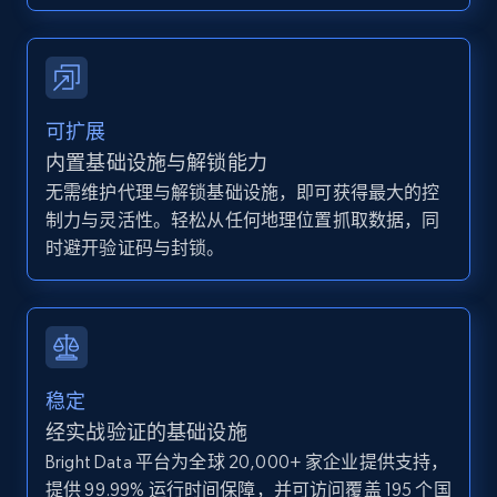
Zillow properties listing information
Zpid, City, State, HomeStatus, Address,
可扩展
IsListingClaimedByCurrentSignedInUser,
内置基础设施与解锁能力
IsCurrentSignedInAgentResponsible, Bedrooms,
无需维护代理与解锁基础设施，即可获得最大的控
and more.
制力与灵活性。轻松从任何地理位置抓取数据，同
时避开验证码与封锁。
12K+
1.3K+
注册使用
Zillow properties listing information -
Discover by custom filters - location, home
稳定
type and status
经实战验证的基础设施
Zpid, City, State, HomeStatus, Address,
Bright Data 平台为全球 20,000+ 家企业提供支持，
IsListingClaimedByCurrentSignedInUser,
提供 99.99% 运行时间保障，并可访问覆盖 195 个国