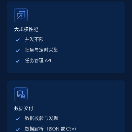
Address, Description, Business details, and
more.
13.2K+
1.7K+
注册使用
大规模性能
并发不限
批量与定时采集
Google Maps full information - discover
任务管理 API
records by location search
Place id, URL, Country, Name, Category,
Address, Description, Business details, and
more.
13.2K+
1.7K+
注册使用
数据交付
数据校验与发现
数据解析（JSON 或 CSV）
Google Maps full information - Collect