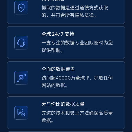
抓取的数据是通过道德方式获取
LinkedIn posts
的，并符合所有隐私法律。
URL, ID, User id, Use url, Title, Headline, Post
text, Date posted, and more.
全球 24/7 支持
11.3K+
1.5K+
注册使用
一支专注的数据专业团队随时为您
提供帮助。
全面的数据覆盖
LinkedIn posts - Discover user's articles by
URL
访问超40000万全球 IP，抓取任何
网站的数据。
URL, ID, User id, Use url, Title, Headline, Post
text, Date posted, and more.
无与伦比的数据质量
11.3K+
1.5K+
注册使用
先进的技术和验证方法确保高质量
数据。