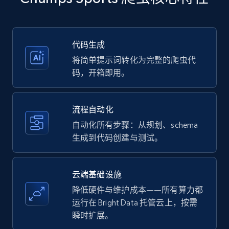
more.
35.3K+
5.7K+
注册使用
代码生成
将简单提示词转化为完整的爬虫代
码，开箱即用。
Amazon products - Collects products by
specific keywords
流程自动化
Title, Seller name, Brand, Description, Initial
自动化所有步骤：从规划、schema
price, Currency, Availability, Reviews count, and
生成到代码创建与测试。
more.
35.3K+
5.7K+
注册使用
云端基础设施
降低硬件与维护成本——所有算力都
运行在 Bright Data 托管云上，按需
瞬时扩展。
Amazon products - find products by using