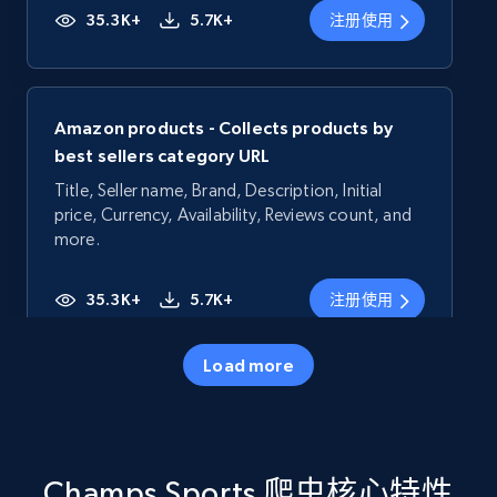
35.3K+
5.7K+
注册使用
Amazon products - Collects products by
best sellers category URL
Title, Seller name, Brand, Description, Initial
price, Currency, Availability, Reviews count, and
more.
35.3K+
5.7K+
注册使用
Load more
Amazon products - Collects products by
specific category URL
Title, Seller name, Brand, Description, Initial
Champs Sports 爬虫核心特性
price, Currency, Availability, Reviews count, and