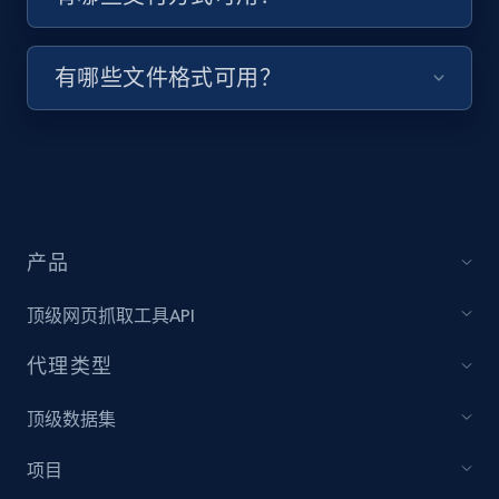
keyword and then apply relevant video
filters
有哪些文件格式可用？
URL, Title, Youtuber, Youtuber md5, Video url,
Video length, Likes, Views, and more.
8.1K+
716+
注册使用
产品
Youtube - Videos posts - Collect YouTube
posts by hashtags
顶级网页抓取工具API
URL, Title, Youtuber, Youtuber md5, Video url,
Video length, Likes, Views, and more.
代理类型
顶级数据集
8.1K+
716+
注册使用
项目