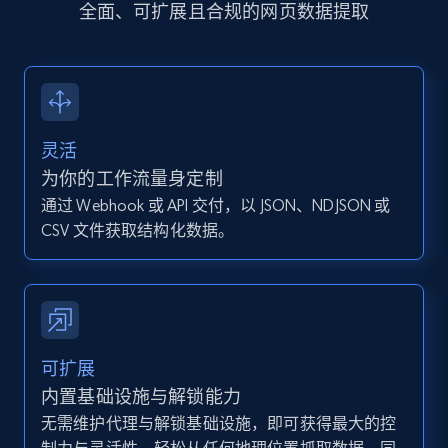
全面、可扩展且合规的网页数据提取
more.
13.2K+
1.6K+
注册使用
灵活
Instagram - Posts - Collects posts from a
为你的工作流量身定制
specific URLs by using profile URL
通过 Webhook 或 API 交付，以 JSON、NDJSON 或
URL, User posted, Description, Hashtags, Num
CSV 文件获取结构化数据。
comments, Date posted, Likes, Photos, and
more.
13.2K+
1.6K+
注册使用
可扩展
内置基础设施与解锁能力
无需维护代理与解锁基础设施，即可获得最大的控
Zillow properties listing information