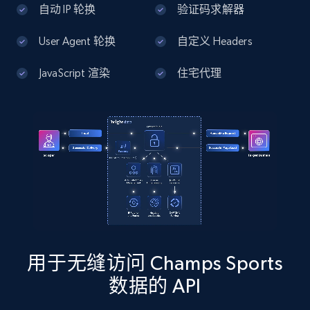
自动 IP 轮换
验证码求解器
13.3K+
1.7K+
注册使用
User Agent 轮换
自定义 Headers
JavaScript 渲染
住宅代理
Google Maps full information - Discover
new records by Customer ID
Place id, URL, Country, Name, Category,
Address, Description, Business details, and
more.
13.3K+
1.7K+
注册使用
用于无缝访问 Champs Sports
Instagram - Posts
数据的 API
URL, User posted, Description, Hashtags, Num
comments, Date posted, Likes, Photos, and