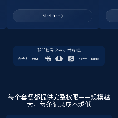
Linkedin job listings information
URL, Job posting id, Job title, Company name,
Start free
Company id, Job location, Job summary, Job
seniority level, and more.
15.3K+
2.2K+
注册使用
我们接受这些支付方式:
Linkedin job listings information - Discover
new jobs by keyword
URL, Job posting id, Job title, Company name,
Company id, Job location, Job summary, Job
seniority level, and more.
每个套餐都提供完整权限——规模越
大，每条记录成本越低
15.3K+
2.2K+
注册使用