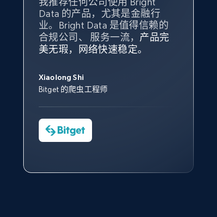
我推荐任何公司使用 Bright
最重要的是拥有
质量
最好、
数量
Data 的产品，尤其是金融行
最多的数据，而这正是 Bright
10.4K+
1.2K+
注册使用
业。Bright Data 是值得信赖的
Data 和 tgndata 发挥作用的地
合规公司、 服务一流，
方。
产品完
Bright Data 拥有自有代理基础
根据我的使用体验，Bright Data
我们对与 Bright Data 的合作感
我们对 Bright Data 的
可靠性
印
美无瑕，网络快速稳定。
设施，助您持续获取网络数据。
的服务价值不可估量。Bright
到非常满意。各方面都很不错，
象深刻，对整体服务也非常满
此外，他们的网页解锁工具还能
Data 帮助我们采集了充足的公
网络非常稳定，而我们对其客户
意。我们与客户经理保持着定期
X (formerly Twitter) - Posts - Collecting
George Koutsoudopoulos
帮助您轻松绕过烦人的验证码
共网络数据以满足需求，并通过
服务和支持团队也非常认可。
沟通，他的协助对我们非常有帮
Twitter posts URLs
Xiaolong Shi
tgndata 的首席执行官 (CEO)
（CAPTCHA）。
其支持团队和开发团队，让我们
助。
Bitget 的爬虫工程师
ID, User posted, Name, Description, Date
对许多流程进行了优化。
posted, Photos, URL, Quoted post, and more.
Cheddi Rai
Nicholas Renotte
Yorgos Panzaris
AdRetreaver CEO
数据科学专家
Charmagne Cruz
Convert Group 的 CTO
10.4K+
1.2K+
注册使用
—— Shopee Philippines Inc. 报告与分析、
点击观看
业务技术与定价负责人
X (formerly Twitter) - Posts - Getting x
posts by array of profiles
点击观看
ID, User posted, Name, Description, Date
posted, Photos, URL, Quoted post, and more.