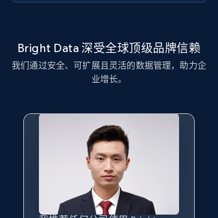
11.3K+
1.5K+
注册使用
Bright Data 深受全球顶级品牌信赖
我们通过安全、可扩展且灵活的数据管理，助力企
LinkedIn posts - Discover new posts
业增长。
company URL
URL, ID, User id, Use url, Title, Headline, Post
text, Date posted, and more.
11.3K+
1.5K+
注册使用
X (formerly Twitter) - Posts
ID, User posted, Name, Description, Date
posted, Photos, URL, Quoted post, and more.