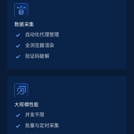
Linkedin job listings information - Discover
jobs by company URL
数据采集
URL, Job posting id, Job title, Company name,
自动化代理管理
Company id, Job location, Job summary, Job
全浏览器渲染
seniority level, and more.
验证码破解
15.3K+
2.2K+
注册使用
Google Maps full information
Place id, URL, Country, Name, Category,
大规模性能
Address, Description, Business details, and
more.
并发不限
批量与定时采集
13.3K+
1.7K+
注册使用