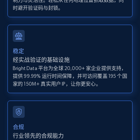
制力与灵活性。轻松从任何地理位置抓取数据，同
Zpid, City, State, HomeStatus, Address,
时避开验证码与封锁。
IsListingClaimedByCurrentSignedInUser,
IsCurrentSignedInAgentResponsible, Bedrooms,
and more.
12K+
1.3K+
注册使用
稳定
经实战验证的基础设施
Bright Data 平台为全球 20,000+ 家企业提供支持，
Zillow properties listing information -
提供 99.99% 运行时间保障，并可访问覆盖 195 个国
Discover by custom filters - location, home
家的 150M+ 真实用户 IP，让你更安心。
type and status
Zpid, City, State, HomeStatus, Address,
IsListingClaimedByCurrentSignedInUser,
IsCurrentSignedInAgentResponsible, Bedrooms,
and more.
合规
12K+
1.3K+
注册使用
行业领先的合规能力