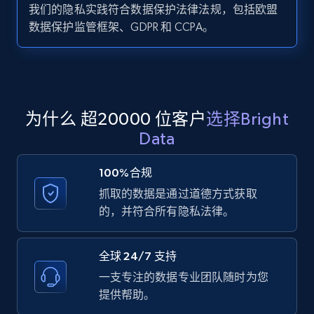
我们的隐私实践符合数据保护法律法规，包括欧盟
数据保护监管框架、GDPR 和 CCPA。
Zillow properties listing information -
Search by parameters on zillow and use the
direct link as input
Zpid, City, State, HomeStatus, Address,
为什么 超20000 位客户
选择Bright
IsListingClaimedByCurrentSignedInUser,
Data
IsCurrentSignedInAgentResponsible, Bedrooms,
and more.
100%合规
抓取的数据是通过道德方式获取
12K+
1.3K+
注册使用
的，并符合所有隐私法律。
全球 24/7 支持
LinkedIn posts
一支专注的数据专业团队随时为您
URL, ID, User id, Use url, Title, Headline, Post
提供帮助。
text, Date posted, and more.