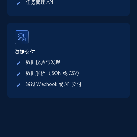
任务管理 API
Google Maps full information - discover
records by location search
Place id, URL, Country, Name, Category,
Address, Description, Business details, and
数据交付
more.
数据校验与发现
数据解析（JSON 或 CSV）
13.3K+
1.7K+
注册使用
通过 Webhook 或 API 交付
Google Maps full information - Collect
Google Maps Businesses data by place id
Place id, URL, Country, Name, Category,
Address, Description, Business details, and
more.