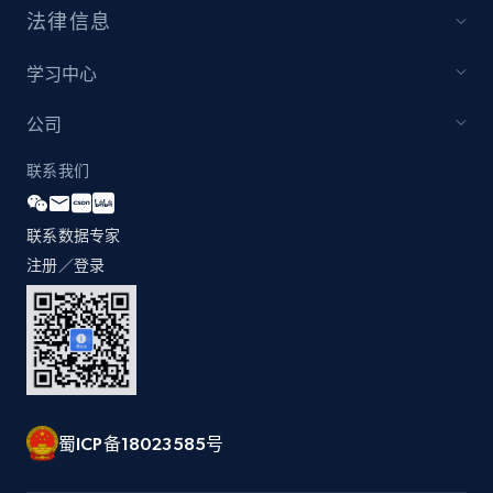
法律信息
Youtube - Videos posts - Discovery records
by Explore page URL
学习中心
URL, Title, Youtuber, Youtuber md5, Video url,
Video length, Likes, Views, and more.
公司
联系我们
8.1K+
716+
注册使用
联系数据专家
注册／登录
Youtube - Videos posts - Discovery videos
by podcast url
URL, Title, Youtuber, Youtuber md5, Video url,
Video length, Likes, Views, and more.
8.1K+
716+
注册使用
蜀ICP备18023585号