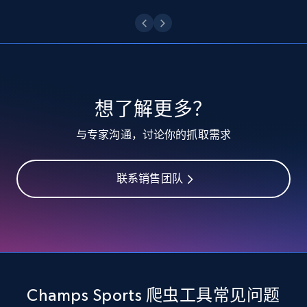
10.4K+
1.2K+
注册使用
TikTok - Profiles
想了解更多？
Account id, Nickname, Biography, Awg
与专家沟通，讨论你的抓取需求
engagement rate, Comment engagement rate,
Like engagement rate, Bio link, Predicted lang,
and more.
联系销售团队
8.3K+
963+
注册使用
TikTok - Profiles - Discover by search URL
and country
Champs Sports 爬虫工具常见问题