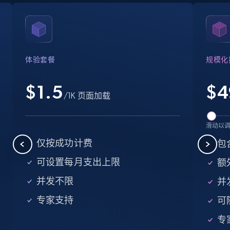
Crunchbase companies information
Name, URL, ID, Cb rank, Region, About,
Industries, Operating status, and more.
体验套餐
规模化
15.6K+
1.6K+
注册使用
$1.5
$
4
/1K 页面加载
Crunchbase companies information -
滑动以
Searching data by keyword
仅按成功计费
包
Name, URL, ID, Cb rank, Region, About,
可设置每月支出上限
额外
Industries, Operating status, and more.
并发不限
并
15.6K+
1.6K+
注册使用
专家支持
可
专