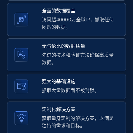
全面的数据覆盖
11.3K+
1.5K+
注册使用
访问超40000万全球 IP，抓取任何
网站的数据。
LinkedIn posts - Discover user's articles by
无与伦比的数据质量
URL
先进的技术和验证方法确保高质量
URL, ID, User id, Use url, Title, Headline, Post
数据。
text, Date posted, and more.
11.3K+
1.5K+
注册使用
强大的基础设施
抓取大量数据而不被封锁。
LinkedIn posts - Discover posts by Profile
定制化解决方案
URL
获取量身定制的解决方案，以满足
URL, ID, User id, Use url, Title, Headline, Post
独特的需求和目标。
text, Date posted, and more.