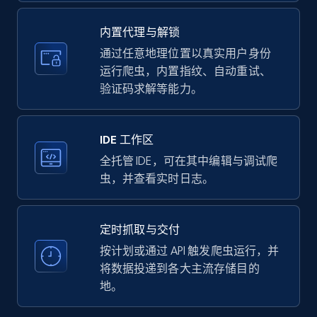
upc numbers
Title, Seller name, Brand, Description, Initial
内置代理与解锁
price, Currency, Availability, Reviews count, and
more.
通过任意地理位置以真实用户身份
运行爬虫，内置指纹、自动重试、
验证码求解等能力。
35.3K+
5.7K+
注册使用
IDE 工作区
LinkedIn company information
全托管 IDE，可在其中编辑与调试爬
虫，并查看实时日志。
ID, Name, Country code, Locations, Followers,
Employees in linkedin, About, Specialties, and
more.
定时抓取与交付
按计划或通过 API 触发爬虫运行，并
33.6K+
3.5K+
注册使用
将数据投递到各大主流存储目的
地。