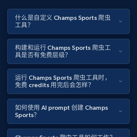
Account id, Nickname, Biography, Awg
engagement rate, Comment engagement rate,
Like engagement rate, Bio link, Predicted lang,
什么是自定义 Champs Sports 爬虫
and more.
工具？
8.3K+
963+
注册使用
构建和运行 Champs Sports 爬虫工
具是否有免费层级？
Youtube - Videos posts
URL, Title, Youtuber, Youtuber md5, Video url,
运行 Champs Sports 爬虫工具时，
Video length, Likes, Views, and more.
免费 credits 用完后会怎样？
8.1K+
716+
注册使用
如何使用 AI prompt 创建 Champs
Sports？
Youtube - Videos posts - Search new