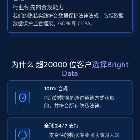
行业领先的合规能力
Zillow properties listing information -
我们的隐私实践符合数据保护法律法规，包括欧盟
Search by parameters on zillow and use the
数据保护监管框架、GDPR 和 CCPA。
direct link as input
Zpid, City, State, HomeStatus, Address,
IsListingClaimedByCurrentSignedInUser,
IsCurrentSignedInAgentResponsible, Bedrooms,
and more.
为什么 超20000 位客户
选择Bright
Data
12K+
1.3K+
注册使用
100%合规
抓取的数据是通过道德方式获取
LinkedIn posts
的，并符合所有隐私法律。
URL, ID, User id, Use url, Title, Headline, Post
text, Date posted, and more.
全球 24/7 支持
一支专注的数据专业团队随时为您
11.3K+
1.5K+
注册使用