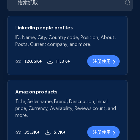
LinkedIn people profiles
ID, Name, City, Country code, Position, About,
Posts, Current company, and more.
120.5K+
11.3K+
注册使用
Amazon products
Title, Seller name, Brand, Description, Initial
price, Currency, Availability, Reviews count, and
more.
35.3K+
5.7K+
注册使用