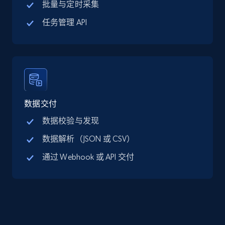
批量与定时采集
Google Maps full information - discover
任务管理 API
records by location search
Place id, URL, Country, Name, Category,
Address, Description, Business details, and
more.
13.3K+
1.7K+
注册使用
数据交付
数据校验与发现
数据解析（JSON 或 CSV）
Google Maps full information - Collect
通过 Webhook 或 API 交付
Google Maps Businesses data by place id
Place id, URL, Country, Name, Category,
Address, Description, Business details, and
more.