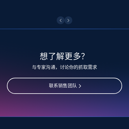
10.4K+
1.2K+
注册使用
TikTok - Profiles
Account id, Nickname, Biography, Awg
engagement rate, Comment engagement rate,
Like engagement rate, Bio link, Predicted lang,
想了解更多？
and more.
与专家沟通，讨论你的抓取需求
8.3K+
963+
注册使用
联系销售团队
TikTok - Profiles - Discover by search URL
and country
Account id, Nickname, Biography, Awg
engagement rate, Comment engagement rate,