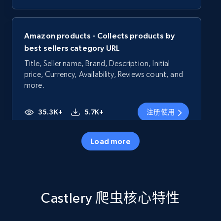
Amazon products - Collects products by
best sellers category URL
Title, Seller name, Brand, Description, Initial
price, Currency, Availability, Reviews count, and
more.
35.3K+
5.7K+
注册使用
Load more
Amazon products - Collects products by
specific category URL
Title, Seller name, Brand, Description, Initial
Castlery 爬虫核心特性
price, Currency, Availability, Reviews count, and
more.