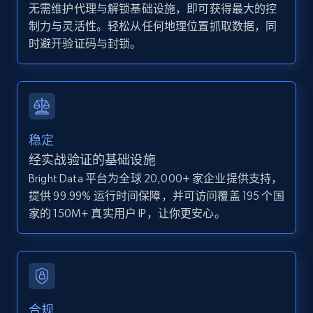
IsCurrentSignedInAgentResponsible, Bedrooms,
无需维护代理与解锁基础设施，即可获得最大的控
and more.
制力与灵活性。轻松从任何地理位置抓取数据，同
时避开验证码与封锁。
12K+
1.3K+
注册使用
Zillow properties listing information -
稳定
Discover by custom filters - location, home
经实战验证的基础设施
type and status
Bright Data 平台为全球 20,000+ 家企业提供支持，
Zpid, City, State, HomeStatus, Address,
提供 99.99% 运行时间保障，并可访问覆盖 195 个国
IsListingClaimedByCurrentSignedInUser,
家的 150M+ 真实用户 IP，让你更安心。
IsCurrentSignedInAgentResponsible, Bedrooms,
and more.
12K+
1.3K+
注册使用
合规