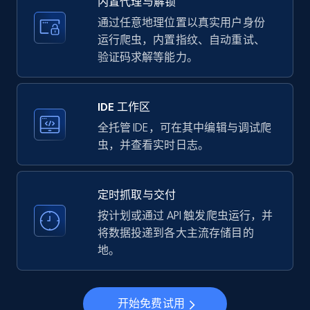
内置代理与解锁
price, Currency, Availability, Reviews count, and
more.
通过任意地理位置以真实用户身份
运行爬虫，内置指纹、自动重试、
验证码求解等能力。
35.3K+
5.7K+
注册使用
IDE 工作区
LinkedIn company information
全托管 IDE，可在其中编辑与调试爬
虫，并查看实时日志。
ID, Name, Country code, Locations, Followers,
Employees in linkedin, About, Specialties, and
more.
定时抓取与交付
按计划或通过 API 触发爬虫运行，并
33.6K+
3.5K+
注册使用
将数据投递到各大主流存储目的
地。
Instagram - Profiles
开始免费试用
Account, Fbid, ID, Followers, Posts count, Is