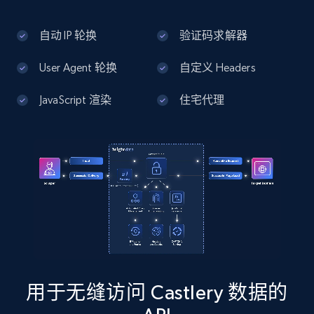
13.3K+
1.7K+
注册使用
自动 IP 轮换
验证码求解器
User Agent 轮换
自定义 Headers
Google Maps full information - Discover
new records by Customer ID
JavaScript 渲染
住宅代理
Place id, URL, Country, Name, Category,
Address, Description, Business details, and
more.
13.3K+
1.7K+
注册使用
Instagram - Posts
URL, User posted, Description, Hashtags, Num
comments, Date posted, Likes, Photos, and
用于无缝访问 Castlery 数据的
more.