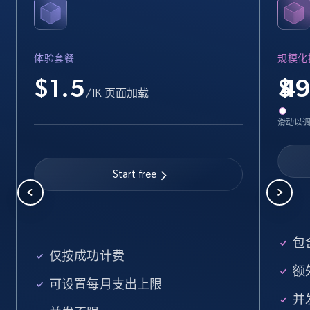
Name, URL, ID, Cb rank, Region, About,
Industries, Operating status, and more.
体验套餐
规模化
15.6K+
1.6K+
注册使用
$1.5
$
/1K 页面加载
滑动以
Crunchbase companies information -
Searching data by keyword
Start free
Name, URL, ID, Cb rank, Region, About,
Industries, Operating status, and more.
15.6K+
1.6K+
注册使用
包
仅按成功计费
额外
可设置每月支出上限
Linkedin job listings information
并