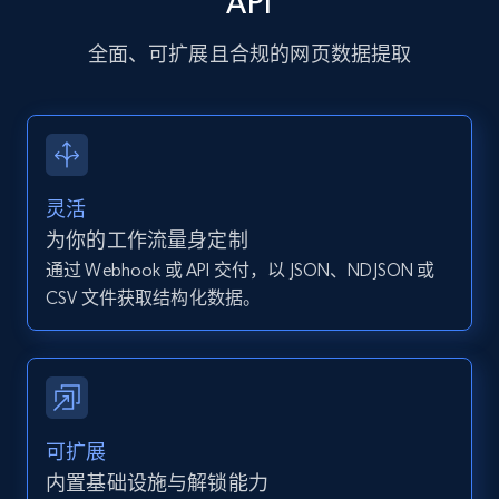
API
13.2K+
1.6K+
注册使用
全面、可扩展且合规的网页数据提取
Instagram - Posts - Collects posts from a
specific URLs by using profile URL
灵活
URL, User posted, Description, Hashtags, Num
comments, Date posted, Likes, Photos, and
为你的工作流量身定制
more.
通过 Webhook 或 API 交付，以 JSON、NDJSON 或
CSV 文件获取结构化数据。
13.2K+
1.6K+
注册使用
Zillow properties listing information
可扩展
Zpid, City, State, HomeStatus, Address,
内置基础设施与解锁能力
IsListingClaimedByCurrentSignedInUser,