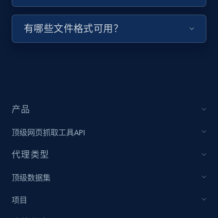
URL, Title, Youtuber, Youtuber md5, Video url,
Video length, Likes, Views, and more.
有哪些文件格式可用？
8.1K+
716+
注册使用
Youtube - Videos posts - Collect YouTube
产品
posts by hashtags
URL, Title, Youtuber, Youtuber md5, Video url,
顶级网页抓取工具API
Video length, Likes, Views, and more.
代理类型
8.1K+
716+
注册使用
顶级数据集
项目
Youtube - Videos posts - Discovery records