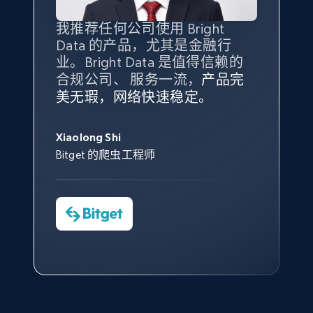
我推荐任何公司使用 Bright
最重要的是拥有
质量
最好、
数量
Data 的产品，尤其是金融行
最多的数据，而这正是 Bright
业。Bright Data 是值得信赖的
Data 和 tgndata 发挥作用的地
X (formerly Twitter) - Posts - Collecting
合规公司、 服务一流，
方。
产品完
Bright Data 拥有自有代理基础
Twitter posts URLs
根据我的使用体验，Bright Data
我们对与 Bright Data 的合作感
我们对 Bright Data 的
可靠性
印
美无瑕，网络快速稳定。
设施，助您持续获取网络数据。
的服务价值不可估量。Bright
到非常满意。各方面都很不错，
象深刻，对整体服务也非常满
ID, User posted, Name, Description, Date
此外，他们的网页解锁工具还能
Data 帮助我们采集了充足的公
网络非常稳定，而我们对其客户
posted, Photos, URL, Quoted post, and more.
意。我们与客户经理保持着定期
George Koutsoudopoulos
帮助您轻松绕过烦人的验证码
共网络数据以满足需求，并通过
服务和支持团队也非常认可。
沟通，他的协助对我们非常有帮
Xiaolong Shi
tgndata 的首席执行官 (CEO)
（CAPTCHA）。
其支持团队和开发团队，让我们
助。
Bitget 的爬虫工程师
10.4K+
1.2K+
注册使用
对许多流程进行了优化。
Cheddi Rai
Nicholas Renotte
Yorgos Panzaris
AdRetreaver CEO
数据科学专家
Charmagne Cruz
Convert Group 的 CTO
X (formerly Twitter) - Posts - Getting x
—— Shopee Philippines Inc. 报告与分析、
点击观看
posts by array of profiles
业务技术与定价负责人
ID, User posted, Name, Description, Date
posted, Photos, URL, Quoted post, and more.
点击观看