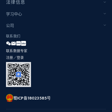
法律信息
by Explore page URL
URL, Title, Youtuber, Youtuber md5, Video url,
学习中心
Video length, Likes, Views, and more.
公司
8.1K+
716+
注册使用
联系我们
联系数据专家
Youtube - Videos posts - Discovery videos
注册／登录
by podcast url
URL, Title, Youtuber, Youtuber md5, Video url,
Video length, Likes, Views, and more.
8.1K+
716+
注册使用
蜀ICP备18023585号
Amazon Reviews