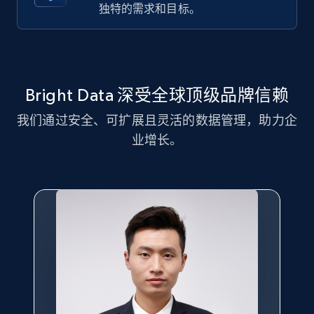
11.3K+
1.5K+
注册使用
独特的需求和目标。
LinkedIn posts - Discover new posts
company URL
Bright Data 深受全球顶级品牌信赖
URL, ID, User id, Use url, Title, Headline, Post
我们通过安全、可扩展且灵活的数据管理，助力企
text, Date posted, and more.
业增长。
11.3K+
1.5K+
注册使用
X (formerly Twitter) - Posts
ID, User posted, Name, Description, Date
posted, Photos, URL, Quoted post, and more.
10.4K+
1.2K+
注册使用