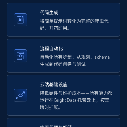
35.3K+
5.7K+
注册使用
代码生成
将简单提示词转化为完整的爬虫代
码，开箱即用。
Amazon products - Collects products by
specific keywords
流程自动化
Title, Seller name, Brand, Description, Initial
自动化所有步骤：从规划、schema
price, Currency, Availability, Reviews count, and
生成到代码创建与测试。
more.
35.3K+
5.7K+
注册使用
云端基础设施
降低硬件与维护成本——所有算力都
运行在 Bright Data 托管云上，按需
瞬时扩展。
Amazon products - find products by using
upc numbers
Title, Seller name, Brand, Description, Initial