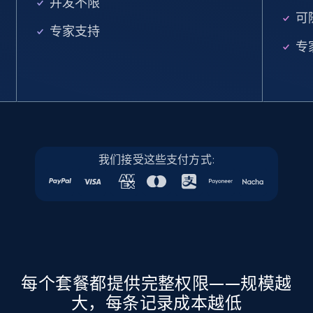
并发不限
URL, Job posting id, Job title, Company name,
可
Company id, Job location, Job summary, Job
专家支持
seniority level, and more.
专
15.3K+
2.2K+
注册使用
Linkedin job listings information - Discover
我们接受这些支付方式:
new jobs by keyword
URL, Job posting id, Job title, Company name,
Company id, Job location, Job summary, Job
seniority level, and more.
15.3K+
2.2K+
注册使用
每个套餐都提供完整权限——规模越
大，每条记录成本越低