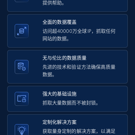
提供帮助。
全面的数据覆盖
LinkedIn posts - Discover user's articles by
访问超40000万全球 IP，抓取任何
URL
网站的数据。
URL, ID, User id, Use url, Title, Headline, Post
text, Date posted, and more.
无与伦比的数据质量
先进的技术和验证方法确保高质量
11.3K+
1.5K+
注册使用
数据。
强大的基础设施
LinkedIn posts - Discover posts by Profile
抓取大量数据而不被封锁。
URL
URL, ID, User id, Use url, Title, Headline, Post
text, Date posted, and more.
定制化解决方案
获取量身定制的解决方案，以满足