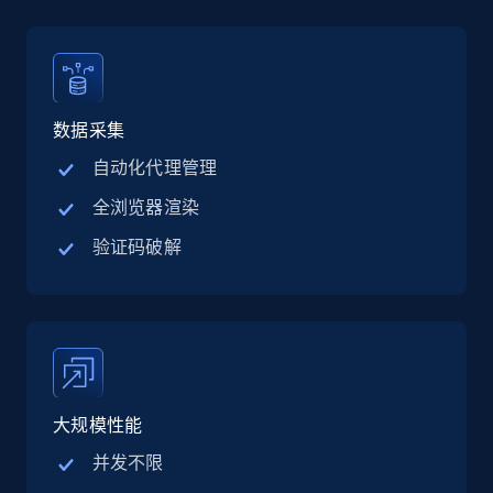
Linkedin job listings information - Discover
jobs by company URL
URL, Job posting id, Job title, Company name,
Company id, Job location, Job summary, Job
seniority level, and more.
数据采集
自动化代理管理
15.3K+
2.2K+
注册使用
全浏览器渲染
验证码破解
Google Maps full information
Place id, URL, Country, Name, Category,
Address, Description, Business details, and
more.
大规模性能
13.3K+
1.7K+
注册使用
并发不限