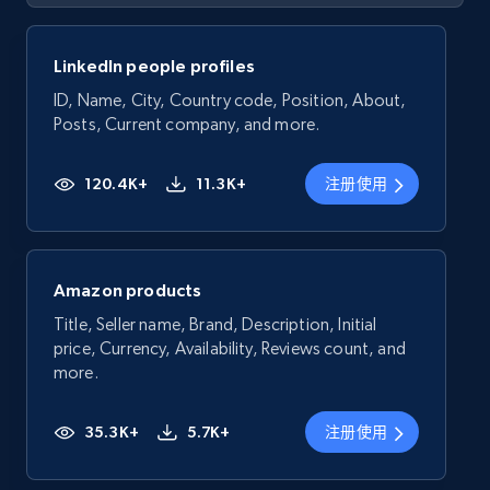
LinkedIn people profiles
ID, Name, City, Country code, Position, About,
Posts, Current company, and more.
120.4K+
11.3K+
注册使用
Amazon products
Title, Seller name, Brand, Description, Initial
price, Currency, Availability, Reviews count, and
more.
35.3K+
5.7K+
注册使用