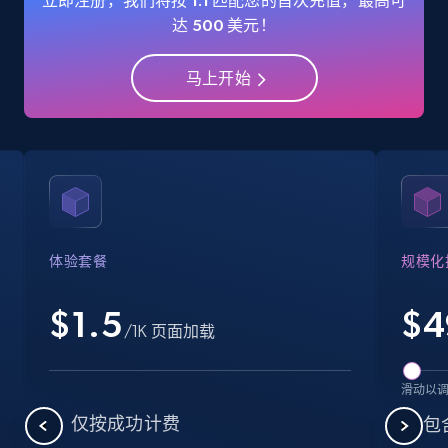
立即注册，我们将按 1:1 匹配您的首次充值，最高可
Industries, Operating status, and more.
达 500 美元！
15.6K+
1.6K+
注册使用
马上开始
Crunchbase companies information -
Searching data by keyword
Name, URL, ID, Cb rank, Region, About,
Industries, Operating status, and more.
体验套餐
规模化
15.6K+
1.6K+
注册使用
$1.5
$
4
/1K 页面加载
滑动以
Linkedin job listings information
仅按成功计费
包
URL, Job posting id, Job title, Company name,