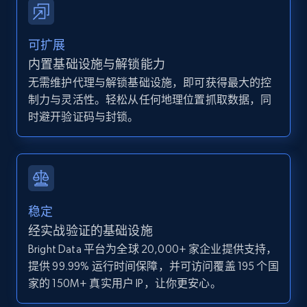
and more.
12K+
1.3K+
注册使用
可扩展
内置基础设施与解锁能力
无需维护代理与解锁基础设施，即可获得最大的控
制力与灵活性。轻松从任何地理位置抓取数据，同
Zillow properties listing information -
时避开验证码与封锁。
Discover by custom filters - location, home
type and status
Zpid, City, State, HomeStatus, Address,
IsListingClaimedByCurrentSignedInUser,
IsCurrentSignedInAgentResponsible, Bedrooms,
and more.
稳定
经实战验证的基础设施
12K+
1.3K+
注册使用
Bright Data 平台为全球 20,000+ 家企业提供支持，
提供 99.99% 运行时间保障，并可访问覆盖 195 个国
家的 150M+ 真实用户 IP，让你更安心。