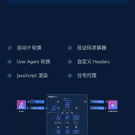
Google Maps full information - Discover
new records by Customer ID
Place id, URL, Country, Name, Category,
Address, Description, Business details, and
自动 IP 轮换
验证码求解器
more.
User Agent 轮换
自定义 Headers
13.3K+
1.7K+
注册使用
JavaScript 渲染
住宅代理
Instagram - Posts
URL, User posted, Description, Hashtags, Num
comments, Date posted, Likes, Photos, and
more.