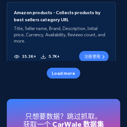
Amazon products - Collects products by
best sellers category URL
Title, Seller name, Brand, Description, Initial
price, Currency, Availability, Reviews count, and
more.
35.3K+
5.7K+
注册使用
Load more
Amazon products - Collects products by
specific category URL
Title, Seller name, Brand, Description, Initial
price, Currency, Availability, Reviews count, and
more.
只想要数据？跳过抓取。
获取一个
CarWale 数据集