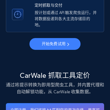
verified, and more.
定时抓取与交付
按计划或通过 API 触发爬虫运行，并
22.4K+
3.5K+
注册使用
将数据投递到各大主流存储目的
地。
Instagram - Profiles - Collect profile
开始免费试用
information by user name
Account, Fbid, ID, Followers, Posts count, Is
business account, Is professional account, Is
verified, and more.
CarWale 抓取工具定价
22.4K+
3.5K+
注册使用
通过将提示转换为即用型爬虫工具，并内置代理和
自动解锁功能，从 CarWale 收集数据。
Crunchbase companies information
Name, URL, ID, Cb rank, Region, About,