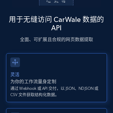
13.2K+
1.6K+
注册使用
用于无缝访问 CarWale 数据的
Instagram - Posts - Collects posts from a
API
specific URLs by using profile URL
全面、可扩展且合规的网页数据提取
URL, User posted, Description, Hashtags, Num
comments, Date posted, Likes, Photos, and
more.
13.2K+
1.6K+
注册使用
灵活
为你的工作流量身定制
通过 Webhook 或 API 交付，以 JSON、NDJSON 或
Zillow properties listing information
CSV 文件获取结构化数据。
Zpid, City, State, HomeStatus, Address,
IsListingClaimedByCurrentSignedInUser,
IsCurrentSignedInAgentResponsible, Bedrooms,