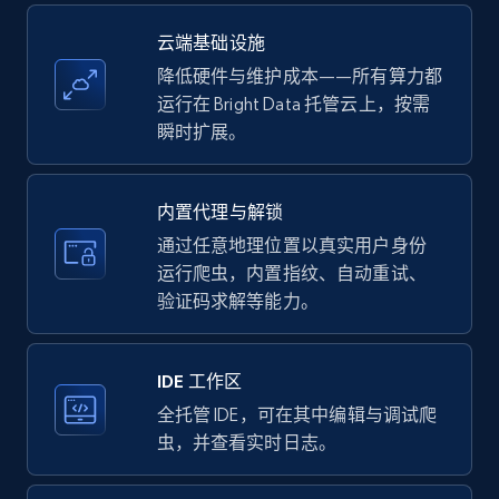
more.
云端基础设施
35.3K+
5.7K+
注册使用
降低硬件与维护成本——所有算力都
运行在 Bright Data 托管云上，按需
瞬时扩展。
LinkedIn company information
ID, Name, Country code, Locations, Followers,
内置代理与解锁
Employees in linkedin, About, Specialties, and
通过任意地理位置以真实用户身份
more.
运行爬虫，内置指纹、自动重试、
验证码求解等能力。
33.6K+
3.5K+
注册使用
IDE 工作区
全托管 IDE，可在其中编辑与调试爬
Instagram - Profiles
虫，并查看实时日志。
Account, Fbid, ID, Followers, Posts count, Is
business account, Is professional account, Is