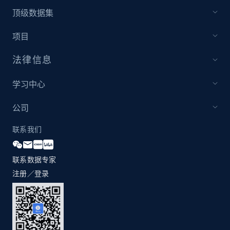
URL, Title, Youtuber, Youtuber md5, Video url,
顶级数据集
Video length, Likes, Views, and more.
项目
8.1K+
716+
注册使用
法律信息
学习中心
Youtube - Videos posts - Discovery videos
by podcast url
公司
URL, Title, Youtuber, Youtuber md5, Video url,
联系我们
Video length, Likes, Views, and more.
联系数据专家
8.1K+
716+
注册使用
注册／登录
Amazon Reviews
URL, Product name, Product rating, Product