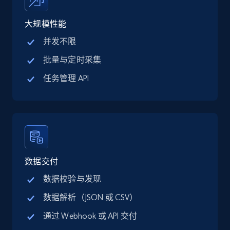
Google Maps full information - discover
records by location search
大规模性能
Place id, URL, Country, Name, Category,
并发不限
Address, Description, Business details, and
more.
批量与定时采集
任务管理 API
13.3K+
1.7K+
注册使用
Google Maps full information - Collect
Google Maps Businesses data by place id
数据交付
Place id, URL, Country, Name, Category,
Address, Description, Business details, and
数据校验与发现
more.
数据解析（JSON 或 CSV）
通过 Webhook 或 API 交付
13.3K+
1.7K+
注册使用