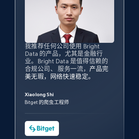
X (formerly Twitter) - Posts - Collecting
Twitter posts URLs
ID, User posted, Name, Description, Date
posted, Photos, URL, Quoted post, and more.
我推荐任何公司使用 Bright
最重要的是拥有
质量
最好、
数量
Data 的产品，尤其是金融行
最多的数据，而这正是 Bright
业。Bright Data 是值得信赖的
10.4K+
1.2K+
注册使用
Data 和 tgndata 发挥作用的地
合规公司、 服务一流，
方。
产品完
Bright Data 拥有自有代理基础
根据我的使用体验，Bright Data
我们对与 Bright Data 的合作感
我们对 Bright Data 的
可靠性
印
美无瑕，网络快速稳定。
设施，助您持续获取网络数据。
的服务价值不可估量。Bright
到非常满意。各方面都很不错，
象深刻，对整体服务也非常满
此外，他们的网页解锁工具还能
Data 帮助我们采集了充足的公
网络非常稳定，而我们对其客户
意。我们与客户经理保持着定期
George Koutsoudopoulos
X (formerly Twitter) - Posts - Getting x
帮助您轻松绕过烦人的验证码
共网络数据以满足需求，并通过
服务和支持团队也非常认可。
沟通，他的协助对我们非常有帮
Xiaolong Shi
tgndata 的首席执行官 (CEO)
posts by array of profiles
（CAPTCHA）。
其支持团队和开发团队，让我们
助。
Bitget 的爬虫工程师
对许多流程进行了优化。
ID, User posted, Name, Description, Date
Cheddi Rai
posted, Photos, URL, Quoted post, and more.
Nicholas Renotte
Yorgos Panzaris
AdRetreaver CEO
数据科学专家
Charmagne Cruz
Convert Group 的 CTO
10.4K+
1.2K+
注册使用
—— Shopee Philippines Inc. 报告与分析、