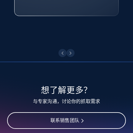
点击观看
业务技术与定价负责人
TikTok - Profiles
点击观看
Account id, Nickname, Biography, Awg
engagement rate, Comment engagement rate,
Like engagement rate, Bio link, Predicted lang,
and more.
8.3K+
963+
注册使用
想了解更多？
TikTok - Profiles - Discover by search URL
与专家沟通，讨论你的抓取需求
and country
Account id, Nickname, Biography, Awg
engagement rate, Comment engagement rate,
联系销售团队
Like engagement rate, Bio link, Predicted lang,
and more.