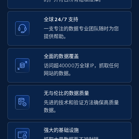
全球 24/7 支持
LinkedIn posts - Discover user's articles by
URL
一支专注的数据专业团队随时为您
提供帮助。
URL, ID, User id, Use url, Title, Headline, Post
text, Date posted, and more.
全面的数据覆盖
11.3K+
1.5K+
注册使用
访问超40000万全球 IP，抓取任何
网站的数据。
LinkedIn posts - Discover posts by Profile
无与伦比的数据质量
URL
先进的技术和验证方法确保高质量
URL, ID, User id, Use url, Title, Headline, Post
数据。
text, Date posted, and more.
强大的基础设施
11.3K+
1.5K+
注册使用