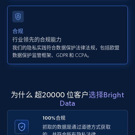
Zillow properties listing information -
Search by parameters on zillow and use the
direct link as input
Zpid, City, State, HomeStatus, Address,
合规
IsListingClaimedByCurrentSignedInUser,
行业领先的合规能力
IsCurrentSignedInAgentResponsible, Bedrooms,
and more.
我们的隐私实践符合数据保护法律法规，包括欧盟
数据保护监管框架、GDPR 和 CCPA。
12K+
1.3K+
注册使用
LinkedIn posts
为什么 超20000 位客户
选择Bright
URL, ID, User id, Use url, Title, Headline, Post
Data
text, Date posted, and more.
100%合规
11.3K+
1.5K+
注册使用
抓取的数据是通过道德方式获取
的，并符合所有隐私法律。