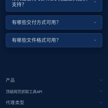
支持？
Video length, Likes, Views, and more.
8.1K+
716+
注册使用
有哪些交付方式可用？
有哪些文件格式可用？
Youtube - Videos posts - Collect YouTube
posts by hashtags
URL, Title, Youtuber, Youtuber md5, Video url,
Video length, Likes, Views, and more.
8.1K+
716+
注册使用
产品
顶级网页抓取工具API
Youtube - Videos posts - Discovery records
代理类型
by Explore page URL