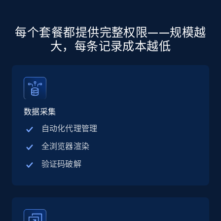
jobs by company URL
URL, Job posting id, Job title, Company name,
每个套餐都提供完整权限——规模越
Company id, Job location, Job summary, Job
seniority level, and more.
大，每条记录成本越低
15.3K+
2.2K+
注册使用
数据采集
Google Maps full information
自动化代理管理
Place id, URL, Country, Name, Category,
Address, Description, Business details, and
全浏览器渲染
more.
验证码破解
13.3K+
1.7K+
注册使用