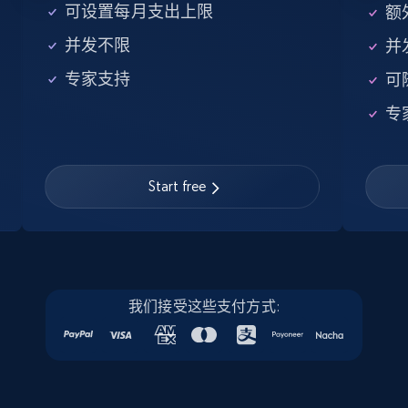
Company id, Job location, Job summary, Job
可设置每月支出上限
额外
seniority level, and more.
并发不限
并
15.3K+
2.2K+
注册使用
专家支持
可
专
Linkedin job listings information - Discover
Start free
new jobs by keyword
URL, Job posting id, Job title, Company name,
Company id, Job location, Job summary, Job
seniority level, and more.
15.3K+
我们接受这些支付方式:
2.2K+
注册使用
Linkedin job listings information - Discover