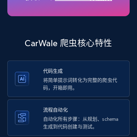
35.3K+
5.7K+
注册使用
Amazon products - Collects products by
specific keywords
CarWale 爬虫核心特性
Title, Seller name, Brand, Description, Initial
price, Currency, Availability, Reviews count, and
more.
代码生成
35.3K+
5.7K+
注册使用
将简单提示词转化为完整的爬虫代
码，开箱即用。
Amazon products - find products by using
流程自动化
upc numbers
自动化所有步骤：从规划、schema
Title, Seller name, Brand, Description, Initial
生成到代码创建与测试。
price, Currency, Availability, Reviews count, and