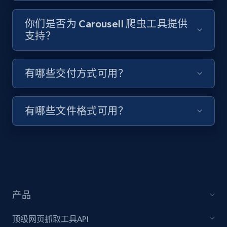
URL, Title, Youtuber, Youtuber md5, Video url,
你们是否为 Carousell 爬虫工具提供
Video length, Likes, Views, and more.
支持？
8.1K+
714+
注册使用
有哪些交付方式可用？
Youtube - Videos posts - Collect YouTube
有哪些文件格式可用？
posts by hashtags
URL, Title, Youtuber, Youtuber md5, Video url,
Video length, Likes, Views, and more.
8.1K+
714+
注册使用
产品
Youtube - Videos posts - Discovery records
顶级网页抓取工具API