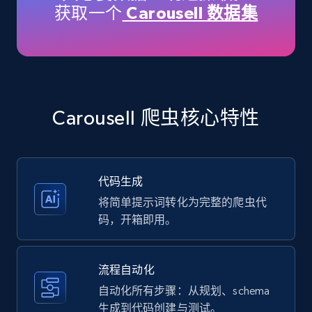
获取一个
Carousell 数据集
35.2K+
5.7K+
注册使用
Amazon products - Collects products by
specific keywords
Carousell 爬虫核心特性
Title, Seller name, Brand, Description, Initial
price, Currency, Availability, Reviews count, and
more.
代码生成
35.2K+
5.7K+
注册使用
将简单提示词转化为完整的爬虫代
码，开箱即用。
Amazon products - find products by using
流程自动化
upc numbers
自动化所有步骤：从规划、schema
Title, Seller name, Brand, Description, Initial
生成到代码创建与测试。