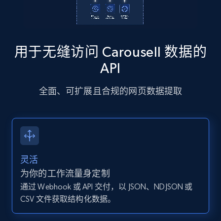
13.2K+
1.6K+
注册使用
用于无缝访问 Carousell 数据的
Instagram - Posts - Collects posts from a
API
specific URLs by using profile URL
全面、可扩展且合规的网页数据提取
URL, User posted, Description, Hashtags, Num
comments, Date posted, Likes, Photos, and
more.
13.2K+
1.6K+
注册使用
灵活
为你的工作流量身定制
通过 Webhook 或 API 交付，以 JSON、NDJSON 或
Zillow properties listing information
CSV 文件获取结构化数据。
Zpid, City, State, HomeStatus, Address,
IsListingClaimedByCurrentSignedInUser,