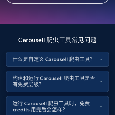
Like engagement rate, Bio link, Predicted lang,
and more.
8.3K+
963+
注册使用
Carousell 爬虫工具常见问题
Youtube - Videos posts
URL, Title, Youtuber, Youtuber md5, Video url,
什么是自定义 Carousell 爬虫工具？
Video length, Likes, Views, and more.
8.1K+
714+
注册使用
构建和运行 Carousell 爬虫工具是否
有免费层级？
Youtube - Videos posts - Search new
运行 Carousell 爬虫工具时，免费
youtube videos by keyword
credits 用完后会怎样？
URL, Title, Youtuber, Youtuber md5, Video url,