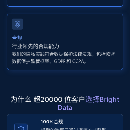
Zillow properties listing information -
Search by parameters on zillow and use the
direct link as input
Zpid, City, State, HomeStatus, Address,
合规
IsListingClaimedByCurrentSignedInUser,
行业领先的合规能力
IsCurrentSignedInAgentResponsible, Bedrooms,
and more.
我们的隐私实践符合数据保护法律法规，包括欧盟
数据保护监管框架、GDPR 和 CCPA。
12K+
1.3K+
注册使用
LinkedIn posts
为什么 超20000 位客户
选择Bright
URL, ID, User id, Use url, Title, Headline, Post
Data
text, Date posted, and more.
100%合规
11.3K+
1.5K+
注册使用