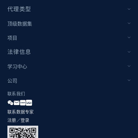
by Explore page URL
代理类型
URL, Title, Youtuber, Youtuber md5, Video url,
Video length, Likes, Views, and more.
顶级数据集
8.1K+
714+
注册使用
项目
法律信息
Youtube - Videos posts - Discovery videos
学习中心
by podcast url
公司
URL, Title, Youtuber, Youtuber md5, Video url,
Video length, Likes, Views, and more.
联系我们
8.1K+
714+
注册使用
联系数据专家
注册／登录
Amazon Reviews