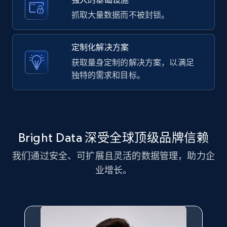
11.3K+
1.5K+
注册使用
抓取大量数据而不被封锁。
定制化解决方案
LinkedIn posts - Discover new posts
获取量身定制的解决方案，以满足
company URL
独特的需求和目标。
URL, ID, User id, Use url, Title, Headline, Post
text, Date posted, and more.
11.3K+
1.5K+
注册使用
Bright Data 深受全球顶级品牌信赖
我们通过安全、可扩展且灵活的数据管理，助力企
X (formerly Twitter) - Posts
业增长。
ID, User posted, Name, Description, Date
posted, Photos, URL, Quoted post, and more.
10.3K+
1.2K+
注册使用