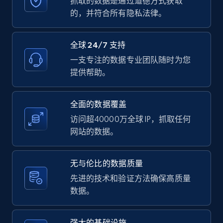
抓取的数据是通过道德方式获取
的，并符合所有隐私法律。
全球 24/7 支持
LinkedIn posts - Discover user's articles by
URL
一支专注的数据专业团队随时为您
提供帮助。
URL, ID, User id, Use url, Title, Headline, Post
text, Date posted, and more.
全面的数据覆盖
11.3K+
1.5K+
注册使用
访问超40000万全球 IP，抓取任何
网站的数据。
LinkedIn posts - Discover posts by Profile
无与伦比的数据质量
URL
先进的技术和验证方法确保高质量
URL, ID, User id, Use url, Title, Headline, Post
数据。
text, Date posted, and more.
强大的基础设施