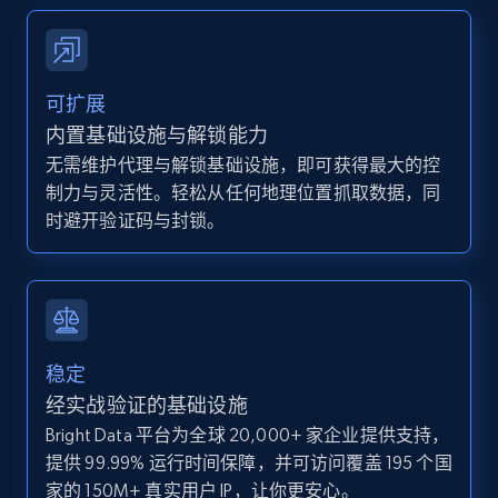
IsCurrentSignedInAgentResponsible, Bedrooms,
and more.
12K+
1.3K+
注册使用
可扩展
内置基础设施与解锁能力
无需维护代理与解锁基础设施，即可获得最大的控
制力与灵活性。轻松从任何地理位置抓取数据，同
Zillow properties listing information -
时避开验证码与封锁。
Discover by custom filters - location, home
type and status
Zpid, City, State, HomeStatus, Address,
IsListingClaimedByCurrentSignedInUser,
IsCurrentSignedInAgentResponsible, Bedrooms,
and more.
稳定
经实战验证的基础设施
12K+
1.3K+
注册使用
Bright Data 平台为全球 20,000+ 家企业提供支持，
提供 99.99% 运行时间保障，并可访问覆盖 195 个国
家的 150M+ 真实用户 IP，让你更安心。