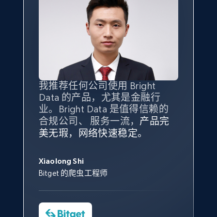
X (formerly Twitter) - Posts - Collecting
Twitter posts URLs
ID, User posted, Name, Description, Date
posted, Photos, URL, Quoted post, and more.
我推荐任何公司使用 Bright
最重要的是拥有
质量
最好、
数量
Data 的产品，尤其是金融行
最多的数据，而这正是 Bright
业。Bright Data 是值得信赖的
10.3K+
1.2K+
注册使用
Data 和 tgndata 发挥作用的地
合规公司、 服务一流，
方。
产品完
Bright Data 拥有自有代理基础
根据我的使用体验，Bright Data
我们对与 Bright Data 的合作感
我们对 Bright Data 的
可靠性
印
美无瑕，网络快速稳定。
设施，助您持续获取网络数据。
的服务价值不可估量。Bright
到非常满意。各方面都很不错，
象深刻，对整体服务也非常满
此外，他们的网页解锁工具还能
Data 帮助我们采集了充足的公
网络非常稳定，而我们对其客户
意。我们与客户经理保持着定期
George Koutsoudopoulos
X (formerly Twitter) - Posts - Getting x
帮助您轻松绕过烦人的验证码
共网络数据以满足需求，并通过
服务和支持团队也非常认可。
沟通，他的协助对我们非常有帮
Xiaolong Shi
tgndata 的首席执行官 (CEO)
posts by array of profiles
（CAPTCHA）。
其支持团队和开发团队，让我们
助。
Bitget 的爬虫工程师
对许多流程进行了优化。
ID, User posted, Name, Description, Date
Cheddi Rai
posted, Photos, URL, Quoted post, and more.
Nicholas Renotte
Yorgos Panzaris
AdRetreaver CEO
数据科学专家
Charmagne Cruz
Convert Group 的 CTO