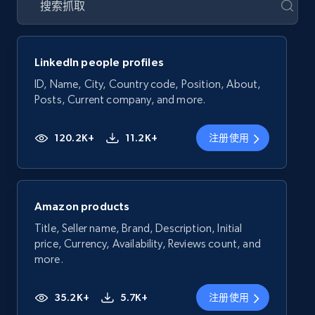
LinkedIn people profiles
ID, Name, City, Country code, Position, About,
Posts, Current company, and more.
120.2K+
11.2K+
注册使用
Amazon products
Title, Seller name, Brand, Description, Initial
price, Currency, Availability, Reviews count, and
more.
35.2K+
5.7K+
注册使用