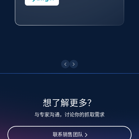
10.3K+
1.2K+
注册使用
—— Shopee Philippines Inc. 报告与分析、
点击观看
业务技术与定价负责人
TikTok - Profiles
点击观看
Account id, Nickname, Biography, Awg
engagement rate, Comment engagement rate,
Like engagement rate, Bio link, Predicted lang,
and more.
8.3K+
963+
注册使用
想了解更多？
TikTok - Profiles - Discover by search URL
与专家沟通，讨论你的抓取需求
and country
Account id, Nickname, Biography, Awg
engagement rate, Comment engagement rate,
联系销售团队