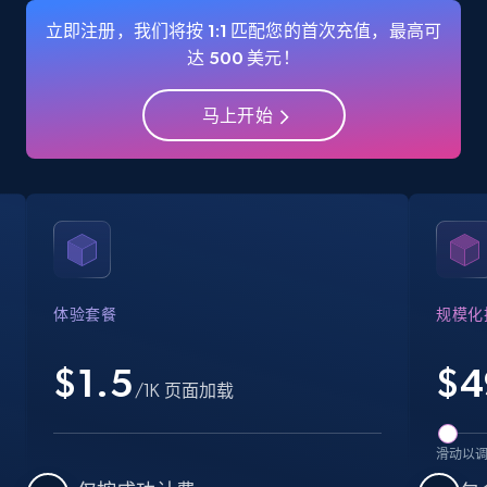
Name, URL, ID, Cb rank, Region, About,
立即注册，我们将按 1:1 匹配您的首次充值，最高可
Industries, Operating status, and more.
达 500 美元！
15.6K+
1.6K+
注册使用
马上开始
Crunchbase companies information -
Searching data by keyword
Name, URL, ID, Cb rank, Region, About,
Industries, Operating status, and more.
体验套餐
规模化
15.6K+
1.6K+
注册使用
$1.5
$
4
/1K 页面加载
滑动以
Linkedin job listings information