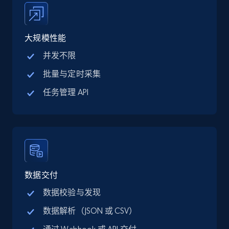
Google Maps full information - discover
records by location search
大规模性能
Place id, URL, Country, Name, Category,
并发不限
Address, Description, Business details, and
more.
批量与定时采集
任务管理 API
13.2K+
1.7K+
注册使用
Google Maps full information - Collect
Google Maps Businesses data by place id
数据交付
Place id, URL, Country, Name, Category,
Address, Description, Business details, and
数据校验与发现
more.
数据解析（JSON 或 CSV）