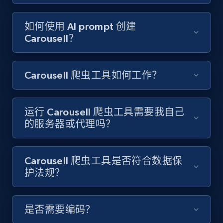
Video length, Likes, Views, and more.
如何使用 AI prompt 创建
8.1K+
714+
注册使用
Carousell？
Carousell 爬虫工具如何工作？
Youtube - Videos posts - Discover videos by
channel URL
URL, Title, Youtuber, Youtuber md5, Video url,
运行 Carousell 爬虫工具需要我自己
Video length, Likes, Views, and more.
的服务器或代理吗？
8.1K+
714+
注册使用
Carousell 爬虫工具是否符合数据保
护法规？
Youtube - Videos posts - Search videos by
keyword and then apply relevant video
是否需要编码？
filters