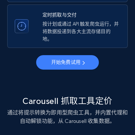
business account, Is professional account, Is
verified, and more.
定时抓取与交付
按计划或通过 API 触发爬虫运行，并
22.3K+
3.5K+
注册使用
将数据投递到各大主流存储目的
地。
Instagram - Profiles - Collect profile
开始免费试用
information by user name
Account, Fbid, ID, Followers, Posts count, Is
business account, Is professional account, Is
verified, and more.
Carousell 抓取工具定价
22.3K+
3.5K+
注册使用
通过将提示转换为即用型爬虫工具，并内置代理和
自动解锁功能，从 Carousell 收集数据。
Crunchbase companies information