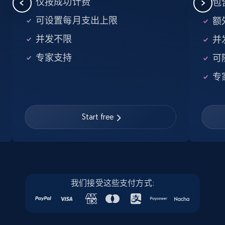
仅按成功计费
包
URL, Job posting id, Job title, Company name,
Company id, Job location, Job summary, Job
可设置每月支出上限
额外
seniority level, and more.
并发不限
并
15.3K+
2.2K+
注册使用
专家支持
可
专
Linkedin job listings information - Discover
Start free
new jobs by keyword
URL, Job posting id, Job title, Company name,
Company id, Job location, Job summary, Job
seniority level, and more.
15.3K+
我们接受这些支付方式:
2.2K+
注册使用