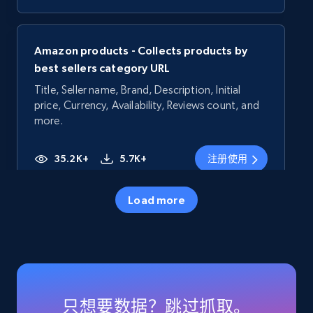
Amazon products - Collects products by
best sellers category URL
Title, Seller name, Brand, Description, Initial
price, Currency, Availability, Reviews count, and
more.
35.2K+
5.7K+
注册使用
Load more
Amazon products - Collects products by
specific category URL
Title, Seller name, Brand, Description, Initial
price, Currency, Availability, Reviews count, and
more.
只想要数据？跳过抓取。