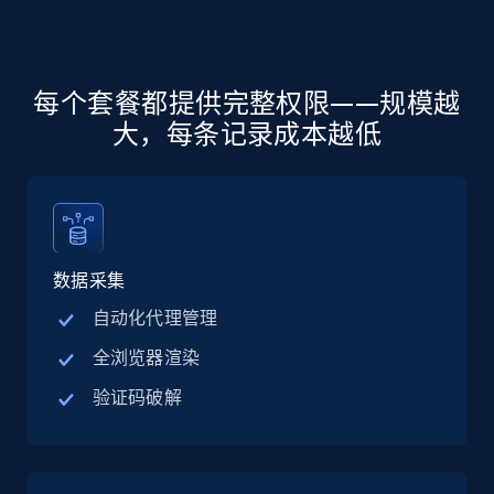
Linkedin job listings information - Discover
jobs by company URL
URL, Job posting id, Job title, Company name,
每个套餐都提供完整权限——规模越
Company id, Job location, Job summary, Job
seniority level, and more.
大，每条记录成本越低
15.3K+
2.2K+
注册使用
数据采集
Google Maps full information
自动化代理管理
Place id, URL, Country, Name, Category,
Address, Description, Business details, and
全浏览器渲染
more.
验证码破解
13.2K+
1.7K+
注册使用