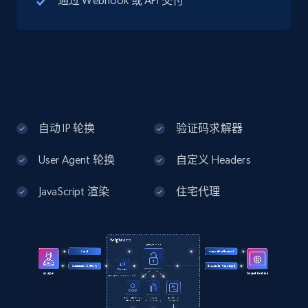
通过 Webhook 或 API 交付
13.2K+
1.7K+
注册使用
Google Maps full information - Discover
new records by Customer ID
Place id, URL, Country, Name, Category,
Address, Description, Business details, and
自动 IP 轮换
验证码求解器
more.
User Agent 轮换
自定义 Headers
13.2K+
1.7K+
注册使用
JavaScript 渲染
住宅代理
Instagram - Posts
URL, User posted, Description, Hashtags, Num
comments, Date posted, Likes, Photos, and
more.