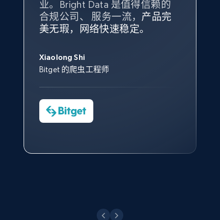
业。Bright Data 是值得信赖的
Data 和 tgndata 发挥作用的地
合规公司、 服务一流，
方。
产品完
Bright Data 拥有自有代理基础
根据我的使用体验，Bright Data
我们对与 Bright Data 的合作感
我们对 Bright Data 的
可靠性
印
美无瑕，网络快速稳定。
设施，助您持续获取网络数据。
的服务价值不可估量。Bright
到非常满意。各方面都很不错，
象深刻，对整体服务也非常满
此外，他们的网页解锁工具还能
Data 帮助我们采集了充足的公
网络非常稳定，而我们对其客户
意。我们与客户经理保持着定期
X (formerly Twitter) - Posts - Collecting
George Koutsoudopoulos
帮助您轻松绕过烦人的验证码
共网络数据以满足需求，并通过
服务和支持团队也非常认可。
沟通，他的协助对我们非常有帮
Twitter posts URLs
Xiaolong Shi
tgndata 的首席执行官 (CEO)
（CAPTCHA）。
其支持团队和开发团队，让我们
助。
Bitget 的爬虫工程师
ID, User posted, Name, Description, Date
对许多流程进行了优化。
posted, Photos, URL, Quoted post, and more.
Cheddi Rai
Nicholas Renotte
Yorgos Panzaris
AdRetreaver CEO
数据科学专家
Charmagne Cruz
Convert Group 的 CTO
10.3K+
1.2K+
注册使用
—— Shopee Philippines Inc. 报告与分析、
点击观看
业务技术与定价负责人
X (formerly Twitter) - Posts - Getting x
posts by array of profiles
点击观看
ID, User posted, Name, Description, Date
posted, Photos, URL, Quoted post, and more.