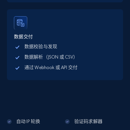
Google Maps full information - discover
records by location search
Place id, URL, Country, Name, Category,
Address, Description, Business details, and
数据交付
more.
数据校验与发现
数据解析（JSON 或 CSV）
13.2K+
1.7K+
注册使用
通过 Webhook 或 API 交付
Google Maps full information - Collect
Google Maps Businesses data by place id
Place id, URL, Country, Name, Category,
Address, Description, Business details, and
more.
自动 IP 轮换
验证码求解器