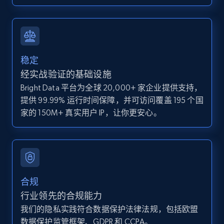
IsCurrentSignedInAgentResponsible, Bedrooms,
and more.
12K+
1.3K+
注册使用
稳定
经实战验证的基础设施
Bright Data 平台为全球 20,000+ 家企业提供支持，
Zillow properties listing information -
提供 99.99% 运行时间保障，并可访问覆盖 195 个国
Discover by custom filters - location, home
家的 150M+ 真实用户 IP，让你更安心。
type and status
Zpid, City, State, HomeStatus, Address,
IsListingClaimedByCurrentSignedInUser,
IsCurrentSignedInAgentResponsible, Bedrooms,
and more.
合规
12K+
1.3K+
注册使用
行业领先的合规能力
我们的隐私实践符合数据保护法律法规，包括欧盟
数据保护监管框架、GDPR 和 CCPA。