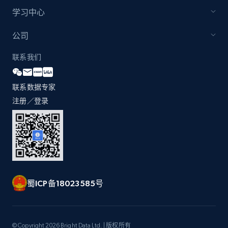
by Explore page URL
学习中心
URL, Title, Youtuber, Youtuber md5, Video url,
Video length, Likes, Views, and more.
公司
联系我们
8.1K+
714+
注册使用
联系数据专家
注册／登录
Youtube - Videos posts - Discovery videos
by podcast url
URL, Title, Youtuber, Youtuber md5, Video url,
Video length, Likes, Views, and more.
8.1K+
714+
注册使用
蜀ICP备18023585号
Amazon Reviews
© Copyright 2026 Bright Data Ltd. | 版权所有