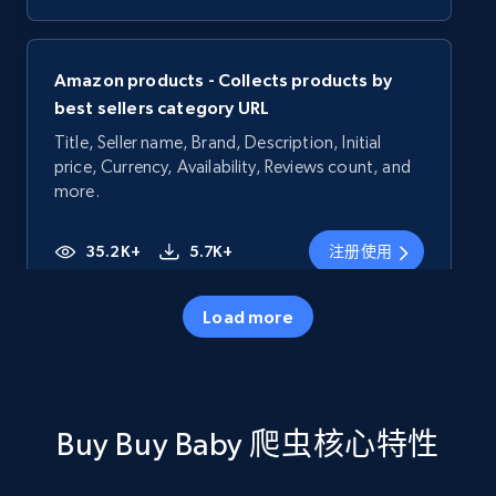
Amazon products - Collects products by
best sellers category URL
Title, Seller name, Brand, Description, Initial
price, Currency, Availability, Reviews count, and
more.
35.2K+
5.7K+
注册使用
Load more
Amazon products - Collects products by
specific category URL
Title, Seller name, Brand, Description, Initial
Buy Buy Baby 爬虫核心特性
price, Currency, Availability, Reviews count, and
more.