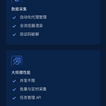
Linkedin job listings information - Discover
jobs by company URL
数据采集
URL, Job posting id, Job title, Company name,
自动化代理管理
Company id, Job location, Job summary, Job
全浏览器渲染
seniority level, and more.
验证码破解
15.3K+
2.2K+
注册使用
Google Maps full information
Place id, URL, Country, Name, Category,
大规模性能
Address, Description, Business details, and
more.
并发不限
批量与定时采集
13.2K+
1.7K+
注册使用
任务管理 API