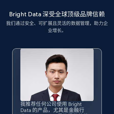
11.3K+
1.5K+
注册使用
Bright Data 深受全球顶级品牌信赖
我们通过安全、可扩展且灵活的数据管理，助力企
LinkedIn posts - Discover new posts
业增长。
company URL
URL, ID, User id, Use url, Title, Headline, Post
text, Date posted, and more.
11.3K+
1.5K+
注册使用
X (formerly Twitter) - Posts
ID, User posted, Name, Description, Date
posted, Photos, URL, Quoted post, and more.
我推荐任何公司使用 Bright
最重要的是拥有
质量
最好、
数量
Data 的产品，尤其是金融行
最多的数据，而这正是 Bright
10.3K+
1.2K+
注册使用