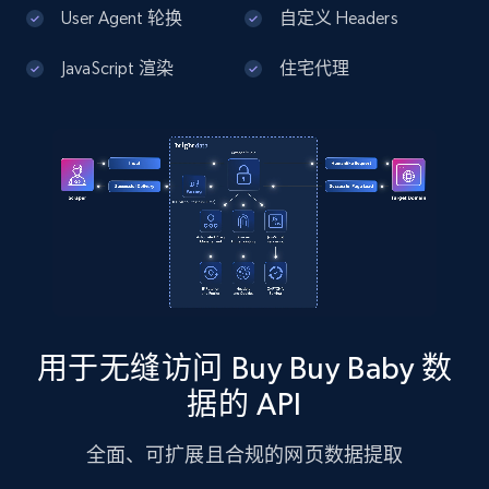
13.2K+
1.7K+
注册使用
User Agent 轮换
自定义 Headers
JavaScript 渲染
住宅代理
Google Maps full information - Discover
new records by Customer ID
Place id, URL, Country, Name, Category,
Address, Description, Business details, and
more.
13.2K+
1.7K+
注册使用
用于无缝访问 Buy Buy Baby 数
Instagram - Posts
据的 API
URL, User posted, Description, Hashtags, Num
comments, Date posted, Likes, Photos, and
全面、可扩展且合规的网页数据提取
more.