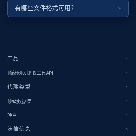
有哪些文件格式可用？
URL, Title, Youtuber, Youtuber md5, Video url,
Video length, Likes, Views, and more.
8.1K+
714+
注册使用
产品
Youtube - Videos posts - Collect YouTube
posts by hashtags
顶级网页抓取工具API
URL, Title, Youtuber, Youtuber md5, Video url,
Video length, Likes, Views, and more.
代理类型
顶级数据集
8.1K+
714+
注册使用
项目
法律信息
Youtube - Videos posts - Discovery records