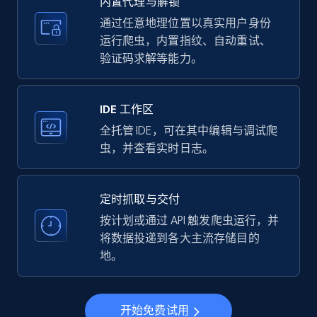
内置代理与解锁
price, Currency, Availability, Reviews count, and
more.
通过任意地理位置以真实用户身份
运行爬虫，内置指纹、自动重试、
验证码求解等能力。
35.2K+
5.7K+
注册使用
IDE 工作区
LinkedIn company information
全托管 IDE，可在其中编辑与调试爬
虫，并查看实时日志。
ID, Name, Country code, Locations, Followers,
Employees in linkedin, About, Specialties, and
more.
定时抓取与交付
按计划或通过 API 触发爬虫运行，并
33.5K+
3.5K+
注册使用
将数据投递到各大主流存储目的
地。
Instagram - Profiles
开始免费试用
Account, Fbid, ID, Followers, Posts count, Is