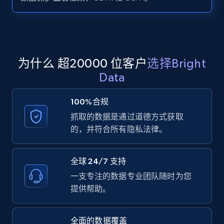
Zillow properties listing information -
Search by parameters on zillow and use the
direct link as input
Zpid, City, State, HomeStatus, Address,
为什么 超20000 位客户
选择Bright
IsListingClaimedByCurrentSignedInUser,
Data
IsCurrentSignedInAgentResponsible, Bedrooms,
and more.
100%合规
抓取的数据是通过道德方式获取
12K+
1.3K+
注册使用
的，并符合所有隐私法律。
全球 24/7 支持
LinkedIn posts
一支专注的数据专业团队随时为您
URL, ID, User id, Use url, Title, Headline, Post
提供帮助。
text, Date posted, and more.
全面的数据覆盖
11.3K+
1.5K+
注册使用