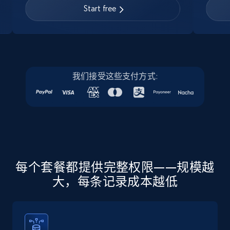
URL, Job posting id, Job title, Company name,
Start free
Company id, Job location, Job summary, Job
seniority level, and more.
15.3K+
2.2K+
注册使用
我们接受这些支付方式:
Linkedin job listings information - Discover
new jobs by keyword
URL, Job posting id, Job title, Company name,
Company id, Job location, Job summary, Job
seniority level, and more.
每个套餐都提供完整权限——规模越
大，每条记录成本越低
15.3K+
2.2K+
注册使用