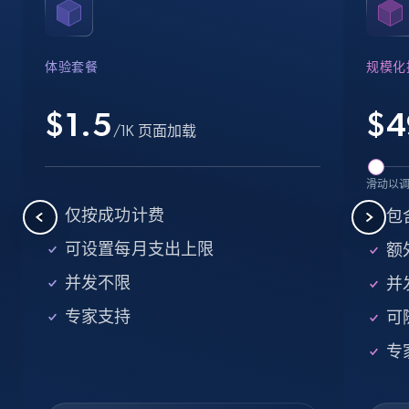
Name, URL, ID, Cb rank, Region, About,
Industries, Operating status, and more.
体验套餐
规模化
15.6K+
1.6K+
注册使用
$1.5
$
4
/1K 页面加载
Crunchbase companies information -
滑动以
Searching data by keyword
仅按成功计费
包
Name, URL, ID, Cb rank, Region, About,
可设置每月支出上限
额外
Industries, Operating status, and more.
并发不限
并
15.6K+
1.6K+
注册使用
专家支持
可
专
Linkedin job listings information