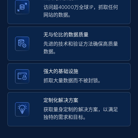
访问超40000万全球 IP，抓取任何
网站的数据。
LinkedIn posts - Discover user's articles by
无与伦比的数据质量
URL
先进的技术和验证方法确保高质量
URL, ID, User id, Use url, Title, Headline, Post
数据。
text, Date posted, and more.
11.3K+
1.5K+
注册使用
强大的基础设施
抓取大量数据而不被封锁。
LinkedIn posts - Discover posts by Profile
定制化解决方案
URL
获取量身定制的解决方案，以满足
URL, ID, User id, Use url, Title, Headline, Post
独特的需求和目标。
text, Date posted, and more.