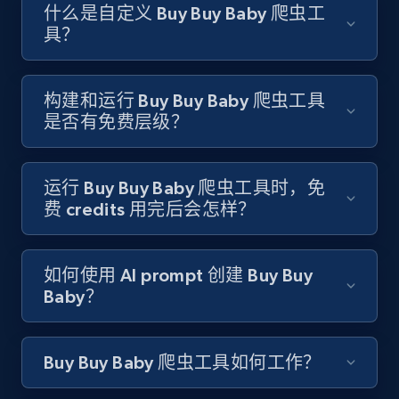
Like engagement rate, Bio link, Predicted lang,
什么是自定义 Buy Buy Baby 爬虫工
and more.
具？
8.3K+
963+
注册使用
构建和运行 Buy Buy Baby 爬虫工具
是否有免费层级？
Youtube - Videos posts
URL, Title, Youtuber, Youtuber md5, Video url,
运行 Buy Buy Baby 爬虫工具时，免
Video length, Likes, Views, and more.
费 credits 用完后会怎样？
8.1K+
714+
注册使用
如何使用 AI prompt 创建 Buy Buy
Baby？
Youtube - Videos posts - Search new
Buy Buy Baby 爬虫工具如何工作？
youtube videos by keyword
URL, Title, Youtuber, Youtuber md5, Video url,