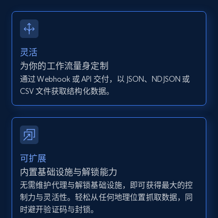
13.2K+
1.6K+
注册使用
灵活
Instagram - Posts - Collects posts from a
为你的工作流量身定制
specific URLs by using profile URL
通过 Webhook 或 API 交付，以 JSON、NDJSON 或
URL, User posted, Description, Hashtags, Num
CSV 文件获取结构化数据。
comments, Date posted, Likes, Photos, and
more.
13.2K+
1.6K+
注册使用
可扩展
内置基础设施与解锁能力
无需维护代理与解锁基础设施，即可获得最大的控
Zillow properties listing information
制力与灵活性。轻松从任何地理位置抓取数据，同
Zpid, City, State, HomeStatus, Address,
时避开验证码与封锁。
IsListingClaimedByCurrentSignedInUser,