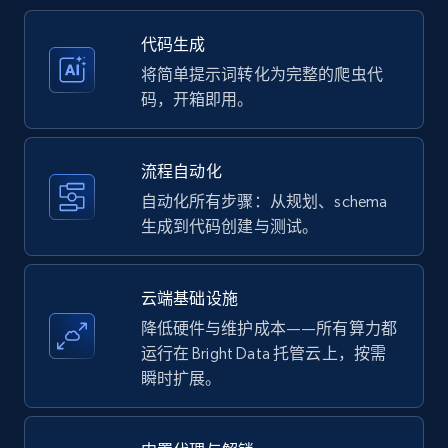
35.2K+
5.7K+
注册使用
代码生成
将简单提示词转化为完整的爬虫代
码，开箱即用。
Amazon products - Collects products by
specific keywords
流程自动化
Title, Seller name, Brand, Description, Initial
自动化所有步骤：从规划、schema
price, Currency, Availability, Reviews count, and
生成到代码创建与测试。
more.
35.2K+
5.7K+
注册使用
云端基础设施
降低硬件与维护成本——所有算力都
运行在 Bright Data 托管云上，按需
瞬时扩展。
Amazon products - find products by using
upc numbers
Title, Seller name, Brand, Description, Initial