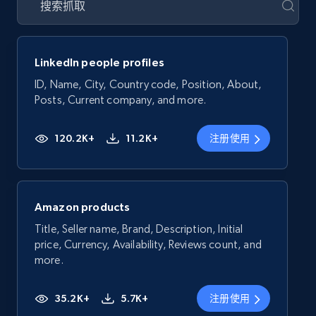
LinkedIn people profiles
ID, Name, City, Country code, Position, About,
Posts, Current company, and more.
120.2K+
11.2K+
注册使用
Amazon products
Title, Seller name, Brand, Description, Initial
price, Currency, Availability, Reviews count, and
more.
35.2K+
5.7K+
注册使用