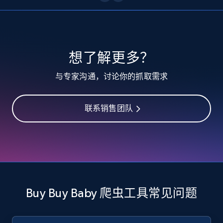
10.3K+
1.2K+
注册使用
TikTok - Profiles
想了解更多？
Account id, Nickname, Biography, Awg
与专家沟通，讨论你的抓取需求
engagement rate, Comment engagement rate,
Like engagement rate, Bio link, Predicted lang,
and more.
联系销售团队
8.3K+
963+
注册使用
TikTok - Profiles - Discover by search URL
and country
Buy Buy Baby 爬虫工具常见问题
Account id, Nickname, Biography, Awg
engagement rate, Comment engagement rate,