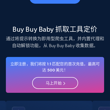
business account, Is professional account, Is
verified, and more.
22.3K+
3.5K+
注册使用
Buy Buy Baby 抓取工具定价
通过将提示转换为即用型爬虫工具，并内置代理和
自动解锁功能，从 Buy Buy Baby 收集数据。
Instagram - Profiles - Collect profile
information by user name
Account, Fbid, ID, Followers, Posts count, Is
立即注册，我们将按 1:1 匹配您的首次充值，最高可
business account, Is professional account, Is
达 500 美元！
verified, and more.
马上开始
22.3K+
3.5K+
注册使用
Crunchbase companies information