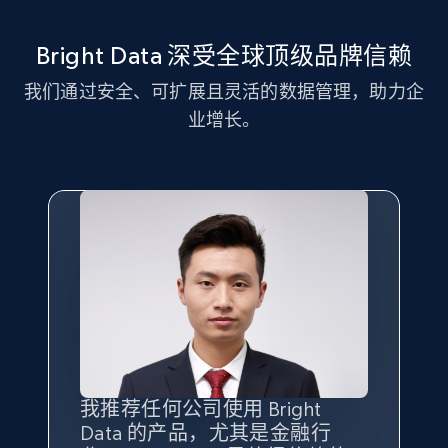
11.3K+
1.5K+
注册使用
Bright Data 深受全球顶级品牌信赖
我们通过安全、可扩展且灵活的数据管理，助力企
LinkedIn posts - Discover new posts
业增长。
company URL
URL, ID, User id, Use url, Title, Headline, Post
text, Date posted, and more.
11.3K+
1.5K+
注册使用
X (formerly Twitter) - Posts
ID, User posted, Name, Description, Date
posted, Photos, URL, Quoted post, and more.
我推荐任何公司使用 Bright
最重要的是拥有
质量
最好、
数量
Data 的产品，尤其是金融行
最多的数据，而这正是 Bright
10.3K+
1.2K+
注册使用