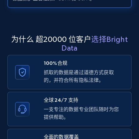
Zillow properties listing information -
Search by parameters on zillow and use the
direct link as input
Zpid, City, State, HomeStatus, Address,
为什么 超20000 位客户
选择Bright
IsListingClaimedByCurrentSignedInUser,
Data
IsCurrentSignedInAgentResponsible, Bedrooms,
and more.
100%合规
抓取的数据是通过道德方式获取
12K+
1.3K+
注册使用
的，并符合所有隐私法律。
全球 24/7 支持
LinkedIn posts
一支专注的数据专业团队随时为您
URL, ID, User id, Use url, Title, Headline, Post
提供帮助。
text, Date posted, and more.
全面的数据覆盖
11.3K+
1.5K+
注册使用