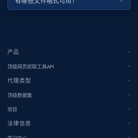
有哪些文件格式可用？
URL, Title, Youtuber, Youtuber md5, Video url,
Video length, Likes, Views, and more.
8.1K+
714+
注册使用
产品
Youtube - Videos posts - Collect YouTube
顶级网页抓取工具API
posts by hashtags
URL, Title, Youtuber, Youtuber md5, Video url,
代理类型
Video length, Likes, Views, and more.
顶级数据集
8.1K+
714+
注册使用
项目
法律信息
Youtube - Videos posts - Discovery records