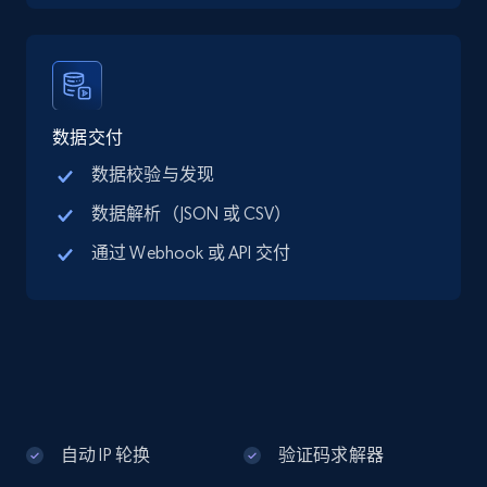
Google Maps full information - discover
records by location search
Place id, URL, Country, Name, Category,
Address, Description, Business details, and
数据交付
more.
数据校验与发现
数据解析（JSON 或 CSV）
13.2K+
1.7K+
注册使用
通过 Webhook 或 API 交付
Google Maps full information - Collect
Google Maps Businesses data by place id
Place id, URL, Country, Name, Category,
Address, Description, Business details, and
more.
自动 IP 轮换
验证码求解器