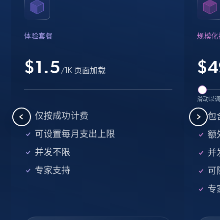
Name, URL, ID, Cb rank, Region, About,
Industries, Operating status, and more.
体验套餐
规模化
15.6K+
1.6K+
注册使用
$1.5
$
4
/1K 页面加载
Crunchbase companies information -
滑动以
Searching data by keyword
仅按成功计费
包
Name, URL, ID, Cb rank, Region, About,
可设置每月支出上限
额外
Industries, Operating status, and more.
并发不限
并
15.6K+
1.6K+
注册使用
专家支持
可
专
Linkedin job listings information