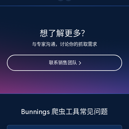
10.3K+
1.2K+
注册使用
TikTok - Profiles
想了解更多？
Account id, Nickname, Biography, Awg
与专家沟通，讨论你的抓取需求
engagement rate, Comment engagement rate,
Like engagement rate, Bio link, Predicted lang,
and more.
联系销售团队
8.3K+
963+
注册使用
TikTok - Profiles - Discover by search URL
and country
Bunnings 爬虫工具常见问题
Account id, Nickname, Biography, Awg
engagement rate, Comment engagement rate,