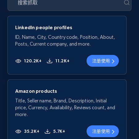
LinkedIn people profiles
ID, Name, City, Country code, Position, About,
Posts, Current company, and more.
120.2K+
11.2K+
注册使用
Amazon products
Title, Seller name, Brand, Description, Initial
price, Currency, Availability, Reviews count, and
more.
35.2K+
5.7K+
注册使用