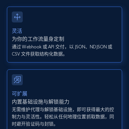
13.2K+
1.6K+
注册使用
灵活
Instagram - Posts - Collects posts from a
为你的工作流量身定制
specific URLs by using profile URL
通过 Webhook 或 API 交付，以 JSON、NDJSON 或
URL, User posted, Description, Hashtags, Num
CSV 文件获取结构化数据。
comments, Date posted, Likes, Photos, and
more.
13.2K+
1.6K+
注册使用
可扩展
内置基础设施与解锁能力
无需维护代理与解锁基础设施，即可获得最大的控
Zillow properties listing information
制力与灵活性。轻松从任何地理位置抓取数据，同
Zpid, City, State, HomeStatus, Address,
时避开验证码与封锁。
IsListingClaimedByCurrentSignedInUser,