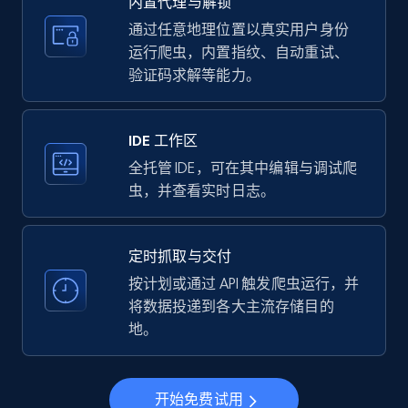
内置代理与解锁
price, Currency, Availability, Reviews count, and
more.
通过任意地理位置以真实用户身份
运行爬虫，内置指纹、自动重试、
验证码求解等能力。
35.2K+
5.7K+
注册使用
IDE 工作区
LinkedIn company information
全托管 IDE，可在其中编辑与调试爬
虫，并查看实时日志。
ID, Name, Country code, Locations, Followers,
Employees in linkedin, About, Specialties, and
more.
定时抓取与交付
按计划或通过 API 触发爬虫运行，并
33.5K+
3.5K+
注册使用
将数据投递到各大主流存储目的
地。
Instagram - Profiles
开始免费试用
Account, Fbid, ID, Followers, Posts count, Is