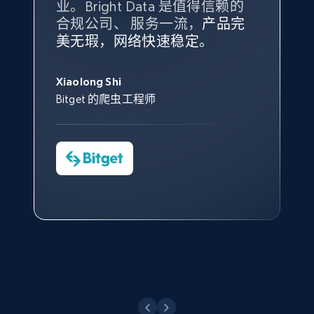
业。Bright Data 是值得信赖的
Data 和 tgndata 发挥作用的地
合规公司、 服务一流，
方。
产品完
Bright Data 拥有自有代理基础
根据我的使用体验，Bright Data
我们对与 Bright Data 的合作感
我们对 Bright Data 的
可靠性
印
美无瑕，网络快速稳定。
设施，助您持续获取网络数据。
的服务价值不可估量。Bright
到非常满意。各方面都很不错，
象深刻，对整体服务也非常满
此外，他们的网页解锁工具还能
Data 帮助我们采集了充足的公
网络非常稳定，而我们对其客户
意。我们与客户经理保持着定期
X (formerly Twitter) - Posts - Collecting
George Koutsoudopoulos
帮助您轻松绕过烦人的验证码
共网络数据以满足需求，并通过
服务和支持团队也非常认可。
沟通，他的协助对我们非常有帮
Twitter posts URLs
Xiaolong Shi
tgndata 的首席执行官 (CEO)
（CAPTCHA）。
其支持团队和开发团队，让我们
助。
Bitget 的爬虫工程师
ID, User posted, Name, Description, Date
对许多流程进行了优化。
posted, Photos, URL, Quoted post, and more.
Cheddi Rai
Nicholas Renotte
Yorgos Panzaris
AdRetreaver CEO
数据科学专家
Charmagne Cruz
Convert Group 的 CTO
10.3K+
1.2K+
注册使用
—— Shopee Philippines Inc. 报告与分析、
点击观看
业务技术与定价负责人
X (formerly Twitter) - Posts - Getting x
posts by array of profiles
点击观看
ID, User posted, Name, Description, Date
posted, Photos, URL, Quoted post, and more.