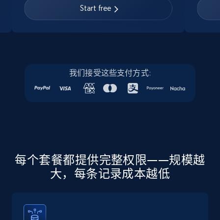
URL, Job posting id, Job title, Company name,
Start free
Company id, Job location, Job summary, Job
seniority level, and more.
15.3K+
2.2K+
注册使用
我们接受这些支付方式:
Linkedin job listings information - Discover
new jobs by keyword
URL, Job posting id, Job title, Company name,
Company id, Job location, Job summary, Job
seniority level, and more.
每个套餐都提供完整权限——规模越
大，每条记录成本越低
15.3K+
2.2K+
注册使用