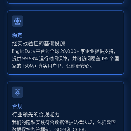
IsCurrentSignedInAgentResponsible, Bedrooms,
and more.
12K+
1.3K+
注册使用
稳定
经实战验证的基础设施
Bright Data 平台为全球 20,000+ 家企业提供支持，
Zillow properties listing information -
提供 99.99% 运行时间保障，并可访问覆盖 195 个国
Discover by custom filters - location, home
家的 150M+ 真实用户 IP，让你更安心。
type and status
Zpid, City, State, HomeStatus, Address,
IsListingClaimedByCurrentSignedInUser,
IsCurrentSignedInAgentResponsible, Bedrooms,
and more.
合规
12K+
1.3K+
注册使用
行业领先的合规能力
我们的隐私实践符合数据保护法律法规，包括欧盟
数据保护监管框架、GDPR 和 CCPA。