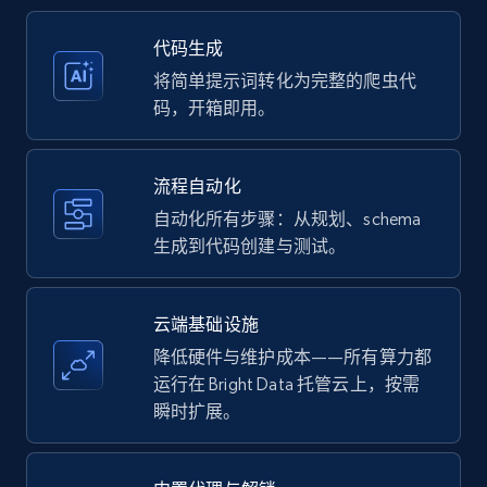
35.2K+
5.7K+
注册使用
代码生成
将简单提示词转化为完整的爬虫代
码，开箱即用。
Amazon products - Collects products by
specific keywords
流程自动化
Title, Seller name, Brand, Description, Initial
自动化所有步骤：从规划、schema
price, Currency, Availability, Reviews count, and
生成到代码创建与测试。
more.
35.2K+
5.7K+
注册使用
云端基础设施
降低硬件与维护成本——所有算力都
运行在 Bright Data 托管云上，按需
瞬时扩展。
Amazon products - find products by using
upc numbers
Title, Seller name, Brand, Description, Initial