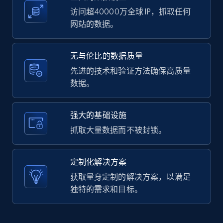
访问超40000万全球 IP，抓取任何
网站的数据。
LinkedIn posts - Discover user's articles by
无与伦比的数据质量
URL
先进的技术和验证方法确保高质量
URL, ID, User id, Use url, Title, Headline, Post
数据。
text, Date posted, and more.
11.3K+
1.5K+
注册使用
强大的基础设施
抓取大量数据而不被封锁。
LinkedIn posts - Discover posts by Profile
定制化解决方案
URL
获取量身定制的解决方案，以满足
URL, ID, User id, Use url, Title, Headline, Post
独特的需求和目标。
text, Date posted, and more.