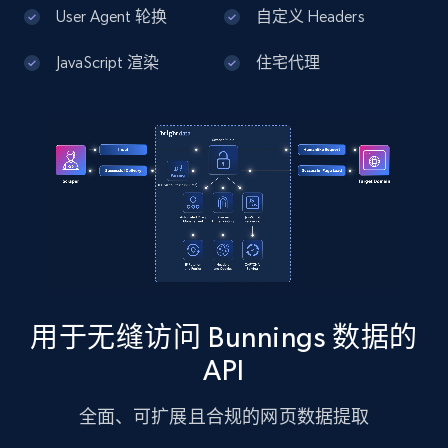
13.2K+
1.7K+
注册使用
User Agent 轮换
自定义 Headers
JavaScript 渲染
住宅代理
Google Maps full information - Discover
new records by Customer ID
Place id, URL, Country, Name, Category,
Address, Description, Business details, and
more.
13.2K+
1.7K+
注册使用
用于无缝访问 Bunnings 数据的
Instagram - Posts
API
URL, User posted, Description, Hashtags, Num
comments, Date posted, Likes, Photos, and
全面、可扩展且合规的网页数据提取
more.