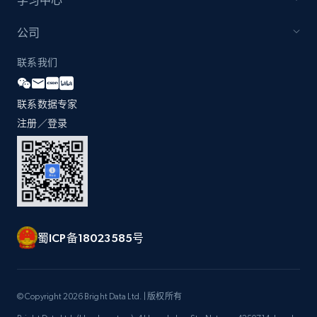
学习中心
by Explore page URL
URL, Title, Youtuber, Youtuber md5, Video url,
公司
Video length, Likes, Views, and more.
联系我们
8.1K+
714+
注册使用
联系数据专家
注册／登录
Youtube - Videos posts - Discovery videos
by podcast url
URL, Title, Youtuber, Youtuber md5, Video url,
Video length, Likes, Views, and more.
蜀ICP备18023585号
8.1K+
714+
注册使用
© Copyright 2026 Bright Data Ltd. | 版权所有
Amazon Reviews