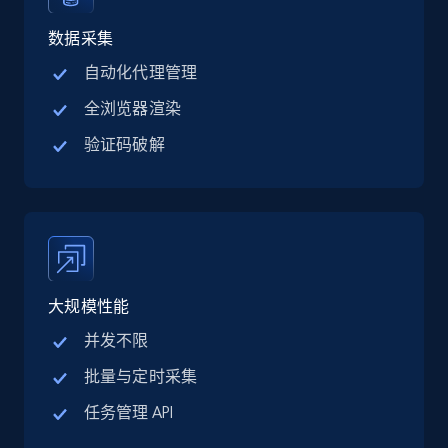
Linkedin job listings information - Discover
jobs by company URL
数据采集
URL, Job posting id, Job title, Company name,
自动化代理管理
Company id, Job location, Job summary, Job
全浏览器渲染
seniority level, and more.
验证码破解
15.3K+
2.2K+
注册使用
Google Maps full information
Place id, URL, Country, Name, Category,
大规模性能
Address, Description, Business details, and
more.
并发不限
批量与定时采集
13.2K+
1.7K+
注册使用
任务管理 API