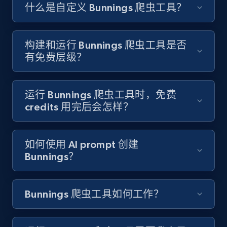
Like engagement rate, Bio link, Predicted lang,
什么是自定义 Bunnings 爬虫工具？
and more.
8.3K+
963+
注册使用
构建和运行 Bunnings 爬虫工具是否
有免费层级？
Youtube - Videos posts
运行 Bunnings 爬虫工具时，免费
URL, Title, Youtuber, Youtuber md5, Video url,
credits 用完后会怎样？
Video length, Likes, Views, and more.
如何使用 AI prompt 创建
8.1K+
714+
注册使用
Bunnings？
Bunnings 爬虫工具如何工作？
Youtube - Videos posts - Search new
youtube videos by keyword
URL, Title, Youtuber, Youtuber md5, Video url,