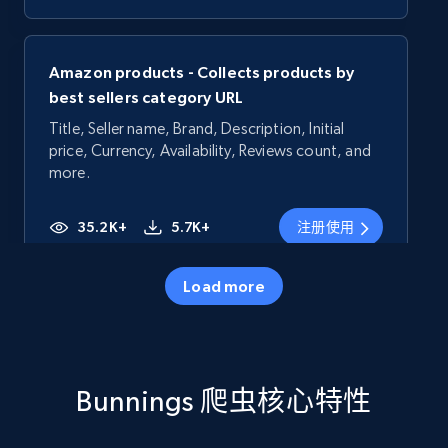
Amazon products - Collects products by
best sellers category URL
Title, Seller name, Brand, Description, Initial
price, Currency, Availability, Reviews count, and
more.
35.2K+
5.7K+
注册使用
Load more
Amazon products - Collects products by
specific category URL
Title, Seller name, Brand, Description, Initial
Bunnings 爬虫核心特性
price, Currency, Availability, Reviews count, and
more.