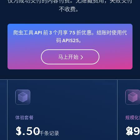
仅为成功交付的内容付费。无隐藏费用，失败交付
不收费。
35.3K+
5.7K+
注册使用
爬虫工具 API 前 3 个月享 75 折优惠。结账时使用代
码 APIS25。
Amazon Reviews
URL, Product name, Product rating, Product
马上开始
rating object, Product rating max, Rating,
Author name, Asin, and more.
7.4K+
872+
注册使用
Walmart - products
体验套餐
规模化
URL, Final price, Sku, Currency, Gtin,
$
$
Specifications, Image urls, Top reviews, and
/1千条记录
more.