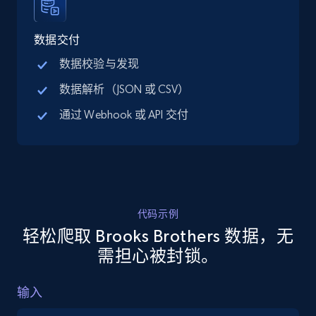
URL, Title, Available, Description, Currency, Initial
price, Final price, Discount percent, and more.
数据交付
数据校验与发现
5.4K+
669+
注册使用
数据解析（JSON 或 CSV）
通过 Webhook 或 API 交付
TikTok Shop - discover records by shop url
URL, Title, Available, Description, Currency, Initial
price, Final price, Discount percent, and more.
5.4K+
669+
注册使用
代码示例
轻松爬取 Brooks Brothers 数据，无
需担心被封锁。
Amazon sellers info
输入
Seller id, URL, Seller name, Description, Detailed