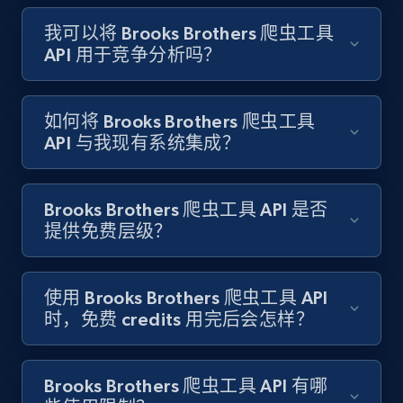
我可以将 Brooks Brothers 爬虫工具
Target - Gather data on products using
API 用于竞争分析吗？
specified keywords
URL, Product id, Title, Product description,
Rating, Reviews count, Initial price, Discount,
如何将 Brooks Brothers 爬虫工具
and more.
API 与我现有系统集成？
1.3K+
176+
注册使用
Brooks Brothers 爬虫工具 API 是否
提供免费层级？
Target - Discover products by category url
使用 Brooks Brothers 爬虫工具 API
URL, Product id, Title, Product description,
时，免费 credits 用完后会怎样？
Rating, Reviews count, Initial price, Discount,
and more.
Brooks Brothers 爬虫工具 API 有哪
1.3K+
176+
注册使用