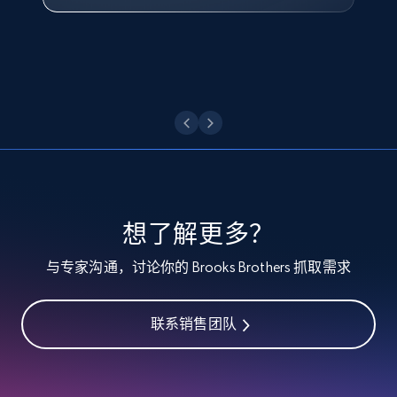
Etsy - Collect data on products using
点击观看
specified keywords
URL, Product id, Listing inventory id, Title, Rating,
Reviews count shop, Reviews count item, Initial
price, and more.
1.9K+
323+
注册使用
想了解更多？
Etsy - Collects data from shop's URL
与专家沟通，讨论你的 Brooks Brothers 抓取需求
URL, Product id, Listing inventory id, Title, Rating,
Reviews count shop, Reviews count item, Initial
price, and more.
联系销售团队
1.9K+
323+
注册使用