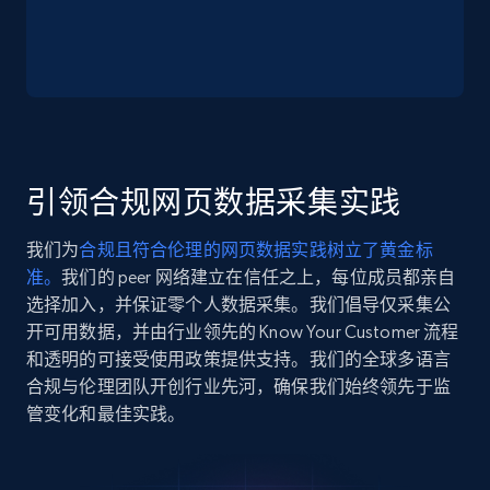
Seller reviews, Breadcrumbs, Root category, and
more.
2.5K+
359+
注册使用
引领合规网页数据采集实践
Google Shopping
URL, Product id, Title, Product description,
我们为
合规且符合伦理的网页数据实践树立了黄金标
Rating, Reviews count, Images, Variations, and
准。
我们的 peer 网络建立在信任之上，每位成员都亲自
more.
选择加入，并保证零个人数据采集。我们倡导仅采集公
开可用数据，并由行业领先的 Know Your Customer 流程
2.4K+
202+
注册使用
和透明的可接受使用政策提供支持。我们的全球多语言
合规与伦理团队开创行业先河，确保我们始终领先于监
管变化和最佳实践。
Google Shopping - collects products from
web using keywords