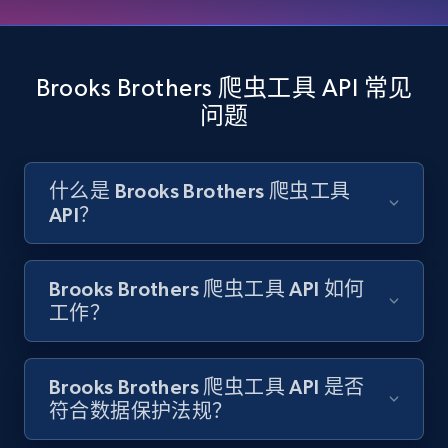
Amazon products search
Brooks Brothers 爬虫工具 API 常见
Asin, URL, Name, Sponsored, Initial price, Final
问题
price, Currency, Sold, and more.
1.6K+
181+
注册使用
什么是 Brooks Brothers 爬虫工具
API？
Target
Brooks Brothers 爬虫工具 API 如何
URL, Product id, Title, Product description,
工作？
Rating, Reviews count, Initial price, Discount,
and more.
Brooks Brothers 爬虫工具 API 是否
1.3K+
176+
注册使用
符合数据保护法规？