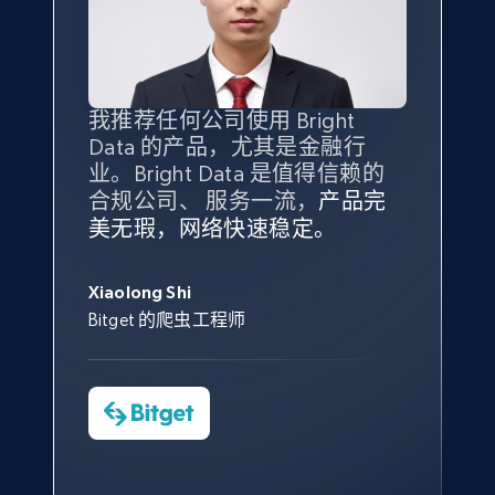
Amazon products global dataset - Collect
products from Brands URLs
Title, Seller name, Brand, Description, Initial
price, Currency, Availability, Reviews count, and
more.
我推荐任何公司使用 Bright
最重要的是拥有
质量
最好、
数量
Data 的产品，尤其是金融行
最多的数据，而这正是 Bright
业。Bright Data 是值得信赖的
Data 和 tgndata 发挥作用的地
2.1K+
375+
注册使用
合规公司、 服务一流，
方。
产品完
Bright Data 拥有自有代理基础
根据我的使用体验，Bright Data
我们对与 Bright Data 的合作感
我们对 Bright Data 的
可靠性
印
美无瑕，网络快速稳定。
设施，助您持续获取网络数据。
的服务价值不可估量。Bright
到非常满意。各方面都很不错，
象深刻，对整体服务也非常满
此外，他们的网页解锁工具还能
Data 帮助我们采集了充足的公
网络非常稳定，而我们对其客户
意。我们与客户经理保持着定期
George Koutsoudopoulos
帮助您轻松绕过烦人的验证码
Etsy
共网络数据以满足需求，并通过
服务和支持团队也非常认可。
沟通，他的协助对我们非常有帮
Xiaolong Shi
tgndata 的首席执行官 (CEO)
（CAPTCHA）。
其支持团队和开发团队，让我们
助。
Bitget 的爬虫工程师
URL, Product id, Listing inventory id, Title, Rating,
对许多流程进行了优化。
Reviews count shop, Reviews count item, Initial
Cheddi Rai
price, and more.
Nicholas Renotte
Yorgos Panzaris
AdRetreaver CEO
数据科学专家
Charmagne Cruz
Convert Group 的 CTO
1.9K+
323+
注册使用
—— Shopee Philippines Inc. 报告与分析、
点击观看
业务技术与定价负责人