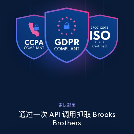
URL, Product id, Title, Product description,
Rating, Reviews count, Images, Variations, and
more.
2.4K+
202+
注册使用
Home Depot US
URL, Domain, Country code, Model number,
Sku, Product id, Product name, Manufacturer,
and more.
更快部署
2.1K+
355+
注册使用
通过一次 API 调用抓取 Brooks
Brothers