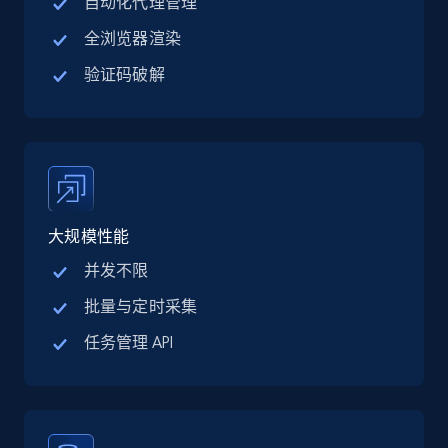
自动化代理管理
TikTok Shop
URL, Title, Available, Description, Currency, Initial
全浏览器渲染
price, Final price, Discount percent, and more.
验证码破解
5.4K+
669+
注册使用
TikTok Shop - category
大规模性能
URL, Title, Available, Description, Currency, Initial
price, Final price, Discount percent, and more.
并发不限
批量与定时采集
5.4K+
669+
注册使用
任务管理 API
TikTok Shop - Collect TikTok shop products
by keywords search