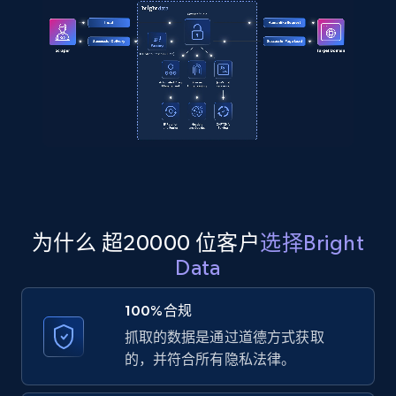
2.1K+
355+
注册使用
Amazon products global dataset
Title, Seller name, Brand, Description, Initial
price, Currency, Availability, Reviews count, and
more.
2.1K+
375+
注册使用
为什么 超20000 位客户
选择Bright
Data
Amazon products global dataset - Collects
100%合规
products by specific category URL
抓取的数据是通过道德方式获取
Title, Seller name, Brand, Description, Initial
的，并符合所有隐私法律。
price, Currency, Availability, Reviews count, and
more.