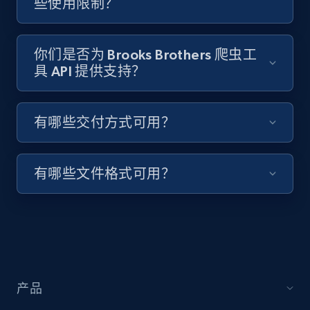
些使用限制？
你们是否为 Brooks Brothers 爬虫工
Target - Discover products by specified
具 API 提供支持？
UPC
URL, Product id, Title, Product description,
Rating, Reviews count, Initial price, Discount,
有哪些交付方式可用？
and more.
1.3K+
176+
注册使用
有哪些文件格式可用？
Zara - Products
Category id, Product id, Product name, Price,
Currency, Colour code, Colour, Description, and
more.
产品