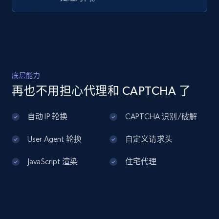
Home Depot US - Discover products by
specified UPC
URL, Domain, Country code, Model number,
Sku, Product id, Product name, Manufacturer,
底层能力
and more.
再也不用担心代理和 CAPTCHA 了
2.1K+
355+
注册使用
自动 IP 轮换
CAPTCHA 识别/破解
User Agent 轮换
自定义请求头
Home Depot US - Discovery products by
JavaScript 渲染
住宅代理
specific category URL
URL, Domain, Country code, Model number,
Sku, Product id, Product name, Manufacturer,
and more.