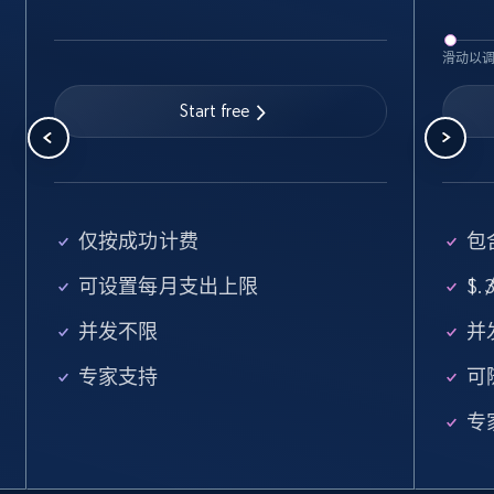
5.6K+
878+
注册使用
滑动以
Start free
Walmart - products - Find new products by
using specific category URL
URL, Final price, Sku, Currency, Gtin,
仅按成功计费
包含
Specifications, Image urls, Top reviews, and
more.
可设置每月支出上限
$
/
5.6K+
878+
注册使用
并发不限
并
专家支持
可
专
Walmart - products - Collects products by
specific keywords