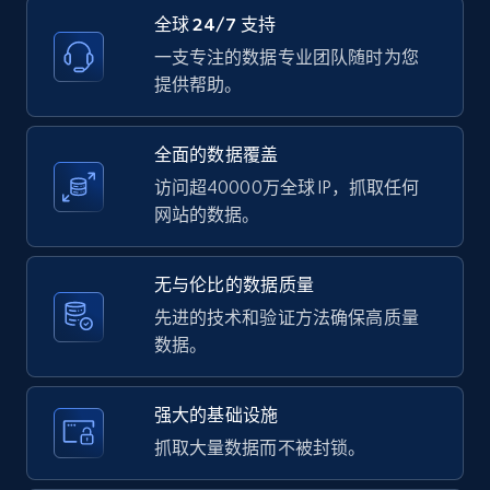
全球 24/7 支持
2.1K+
375+
注册使用
一支专注的数据专业团队随时为您
提供帮助。
全面的数据覆盖
Amazon products global dataset -
Collecting products by keyword search
访问超40000万全球 IP，抓取任何
网站的数据。
Title, Seller name, Brand, Description, Initial
price, Currency, Availability, Reviews count, and
more.
无与伦比的数据质量
先进的技术和验证方法确保高质量
2.1K+
375+
注册使用
数据。
强大的基础设施
Amazon products global dataset - Collects
抓取大量数据而不被封锁。
products by best sellers category URL