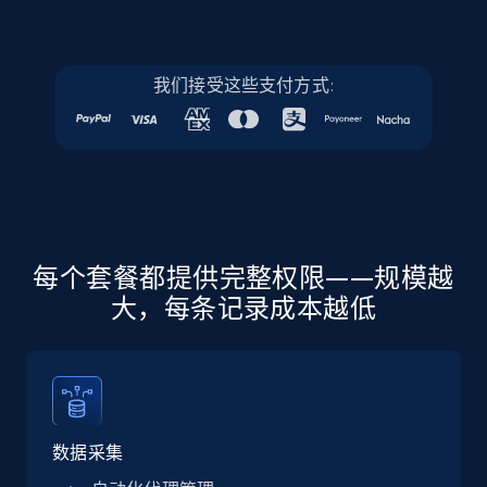
URL, Final price, Sku, Currency, Gtin,
Specifications, Image urls, Top reviews, and
more.
我们接受这些支付方式:
5.6K+
878+
注册使用
Walmart - products - Discover products by
using sku numbers
每个套餐都提供完整权限——规模越
URL, Final price, Sku, Currency, Gtin,
Specifications, Image urls, Top reviews, and
大，每条记录成本越低
more.
5.6K+
878+
注册使用
数据采集