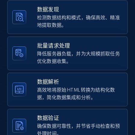
Home Depot US - Gather data on products
using specified keywords
数据发现
检测数据结构和模式，确保高效、精准
URL, Domain, Country code, Model number,
Sku, Product id, Product name, Manufacturer,
地提取数据。
and more.
批量请求处理
2.1K+
355+
注册使用
降低服务器负载，并为大规模抓取任务
优化数据收集。
Home Depot US - Discover products by
数据解析
specified URL
高效地将原始 HTML 转换为结构化数
URL, Domain, Country code, Model number,
据，简化数据集成和分析。
Sku, Product id, Product name, Manufacturer,
and more.
数据验证
2.1K+
355+
注册使用
确保数据可靠性，并节省手动检查和预
处理时间。