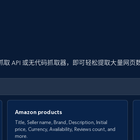
 抓取 API 或无代码抓取器，即可轻松提取大量网
Amazon products
Title, Seller name, Brand, Description, Initial
price, Currency, Availability, Reviews count, and
more.