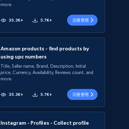
more.
35.3K+
5.7K+
注册使用
Amazon products - find products by
using upc numbers
Title, Seller name, Brand, Description, Initial
price, Currency, Availability, Reviews count, and
more.
35.3K+
5.7K+
注册使用
Instagram - Profiles - Collect profile