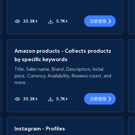
35.3K+
5.7K+
注册使用
Amazon products - Collects products
by specific keywords
Title, Seller name, Brand, Description, Initial
price, Currency, Availability, Reviews count, and
more.
35.3K+
5.7K+
注册使用
Instagram - Profiles