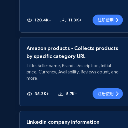
120.4K+
11.3K+
注册使用
Amazon products - Collects products
by specific category URL
Title, Seller name, Brand, Description, Initial
price, Currency, Availability, Reviews count, and
more.
35.3K+
5.7K+
注册使用
LinkedIn company information