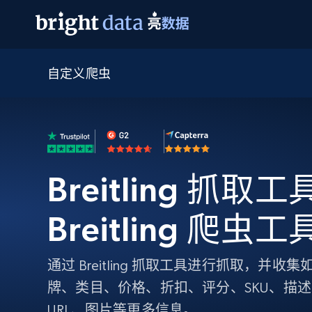
自定义爬虫
网页数据抓取 API
多模态训练
网页数据抓取 API
工具
网页解锁 API
视频与媒体数据
网页解锁 API
起价
$1/ 每1 次
告别封锁和验证码
获得取之不尽的视频，图片及更多内
免费套餐
第三方工具集成
Discover API
视频信息流——为 VLA 准备就绪
免费
起价
爬虫 API
$1/1k请求
始终在线的代理实时网页发现
获取持续、定向的网页视频，用于训
浏览器扩展
器人策略
Breitling 抓取工具
搜索引擎结果页 API
搜索引擎 API
起价
数据包
代理网络检查
按需获取多引擎搜索结果
$1/ 每1 次
免费套餐
为各行各业生成可直接用于LLM的数据
Google
Bing
Duckduckgo
Yandex
Breitling 爬虫工
起价
网站地图
爬虫浏览器 API
爬虫浏览器 API
$5/GB
键启动内置隐匿模式的远程浏览器
通过 Breitling 抓取工具进行抓取，并
代理基础设施
牌、类目、价格、折扣、评分、SKU、描
代理服务
URL、图片等更多信息。