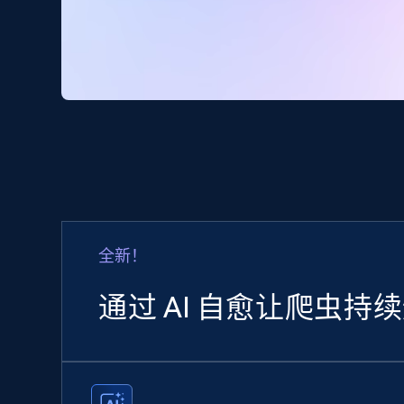
全新！
通过 AI 自愈让爬虫持