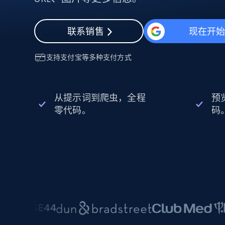
动态代理
起价
$5
$2.5/G
免费套餐
动态代理
5折
超40000万 万高速真人住宅代理
起价
联系销售
现在开
ISP 代理
$1.3/IP
数据中心代理
用于数据获取的高速代理
支持
支付宝
等多种支付方式
从提示词到爬虫，全程
预
零代码。
码