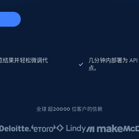
起价
数据中心代理
$0.9/IP
B
静态ISP代理
130万+ 超高速静态住宅代理
始
览结果并轻松微调代
几分钟内部署为 API
。
点。
全球 超20000 位客户的信赖