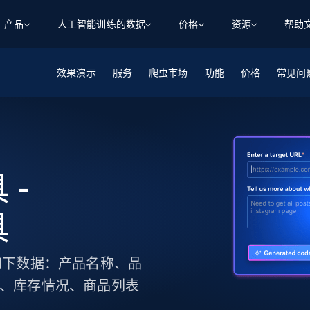
产品
人工智能训练的数据
价格
资源
帮助
效果演示
智能体 WEB 执行
数据源
数据源
服务
爬虫市场
功能
价格
常见问
数
数
资
学习中心
搜索及提取
抓取APIs
抓取APIs
起价
$1
$0.75/1k 记录条
请求
容
让 AI 应用具备搜索与爬取整个网络的能力
从 600+ 个网站获取实时数据
免费套餐
博客
领英
电商
社交媒体
ChatGPT
智能体浏览器
爬虫工作室定价
起价
爬虫工作室
练人形机
让智能体浏览网站并自动执行任务
$1/1k请求
案例研究
免费套餐
将任何网站转化为数据管道
 -
亮数据 MCP
免费
起价
数据集
数据集
网络研讨会
站式工具包，全面解锁网页
请求
$250/100K 记录条
集
来自 600+ 个域名的预收集数据
具
起价
领英
电商
社交媒体
房地产
代理位置
缓存速递
$0.2/1k HTML
缓存速递
实时网页数据，采集即交付
产品技术视频
收集如下数据：产品名称、品
述、库存情况、商品列表