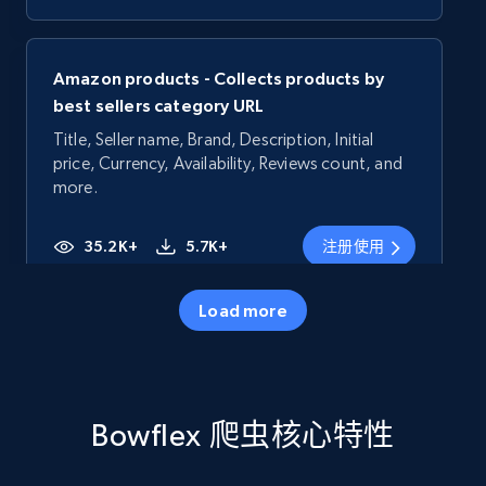
Amazon products - Collects products by
best sellers category URL
Title, Seller name, Brand, Description, Initial
price, Currency, Availability, Reviews count, and
more.
35.2K+
5.7K+
注册使用
Load more
Amazon products - Collects products by
specific category URL
Title, Seller name, Brand, Description, Initial
Bowflex 爬虫核心特性
price, Currency, Availability, Reviews count, and
more.