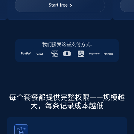
URL, Job posting id, Job title, Company name,
Start free
Company id, Job location, Job summary, Job
seniority level, and more.
15.3K+
2.2K+
注册使用
我们接受这些支付方式:
Linkedin job listings information - Discover
new jobs by keyword
URL, Job posting id, Job title, Company name,
Company id, Job location, Job summary, Job
seniority level, and more.
每个套餐都提供完整权限——规模越
大，每条记录成本越低
15.3K+
2.2K+
注册使用