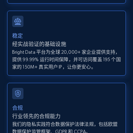
IsCurrentSignedInAgentResponsible, Bedrooms,
and more.
12K+
1.3K+
注册使用
稳定
经实战验证的基础设施
Bright Data 平台为全球 20,000+ 家企业提供支持，
Zillow properties listing information -
提供 99.99% 运行时间保障，并可访问覆盖 195 个国
Discover by custom filters - location, home
家的 150M+ 真实用户 IP，让你更安心。
type and status
Zpid, City, State, HomeStatus, Address,
IsListingClaimedByCurrentSignedInUser,
IsCurrentSignedInAgentResponsible, Bedrooms,
and more.
合规
12K+
1.3K+
注册使用
行业领先的合规能力
我们的隐私实践符合数据保护法律法规，包括欧盟
数据保护监管框架、GDPR 和 CCPA。