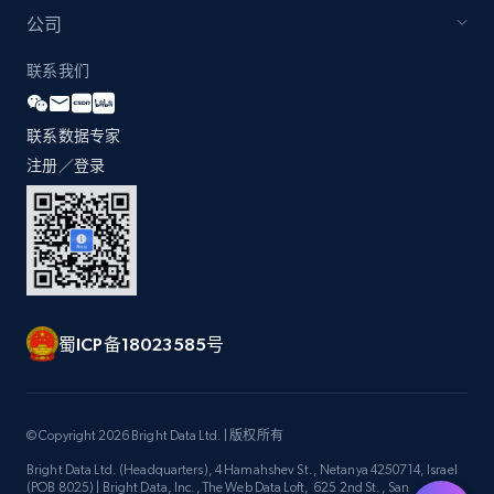
by Explore page URL
公司
URL, Title, Youtuber, Youtuber md5, Video url,
Video length, Likes, Views, and more.
联系我们
8.1K+
714+
注册使用
联系数据专家
注册／登录
Youtube - Videos posts - Discovery videos
by podcast url
URL, Title, Youtuber, Youtuber md5, Video url,
Video length, Likes, Views, and more.
蜀ICP备18023585号
8.1K+
714+
注册使用
© Copyright 2026 Bright Data Ltd. | 版权所有
Bright Data Ltd. (Headquarters), 4 Hamahshev St., Netanya 4250714, Israel
Amazon Reviews
(POB 8025) | Bright Data, Inc., The Web Data Loft, 625 2nd St., San