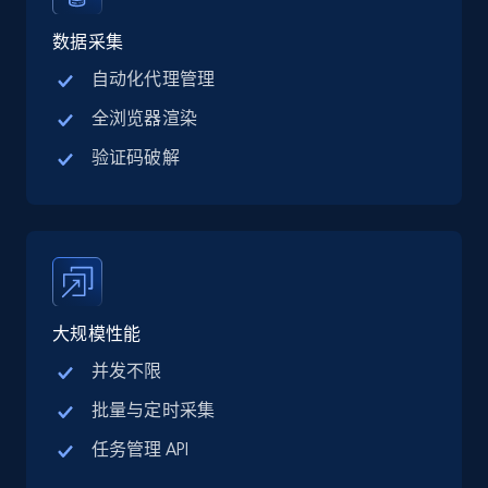
Linkedin job listings information - Discover
jobs by company URL
数据采集
URL, Job posting id, Job title, Company name,
自动化代理管理
Company id, Job location, Job summary, Job
全浏览器渲染
seniority level, and more.
验证码破解
15.3K+
2.2K+
注册使用
Google Maps full information
Place id, URL, Country, Name, Category,
大规模性能
Address, Description, Business details, and
more.
并发不限
批量与定时采集
13.2K+
1.7K+
注册使用
任务管理 API