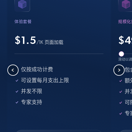
Name, URL, ID, Cb rank, Region, About,
Industries, Operating status, and more.
体验套餐
规模化
15.6K+
1.6K+
注册使用
$1.5
$
4
/1K 页面加载
Crunchbase companies information -
滑动以
Searching data by keyword
仅按成功计费
包
Name, URL, ID, Cb rank, Region, About,
可设置每月支出上限
额外
Industries, Operating status, and more.
并发不限
并
15.6K+
1.6K+
注册使用
专家支持
可
专
Linkedin job listings information