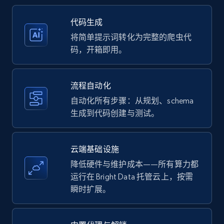
35.2K+
5.7K+
注册使用
代码生成
将简单提示词转化为完整的爬虫代
码，开箱即用。
Amazon products - Collects products by
specific keywords
流程自动化
Title, Seller name, Brand, Description, Initial
自动化所有步骤：从规划、schema
price, Currency, Availability, Reviews count, and
生成到代码创建与测试。
more.
35.2K+
5.7K+
注册使用
云端基础设施
降低硬件与维护成本——所有算力都
运行在 Bright Data 托管云上，按需
瞬时扩展。
Amazon products - find products by using
upc numbers
Title, Seller name, Brand, Description, Initial