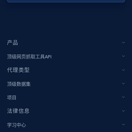
URL, Title, Youtuber, Youtuber md5, Video url,
Video length, Likes, Views, and more.
8.1K+
714+
注册使用
产品
顶级网页抓取工具API
Youtube - Videos posts - Collect YouTube
posts by hashtags
代理类型
URL, Title, Youtuber, Youtuber md5, Video url,
Video length, Likes, Views, and more.
顶级数据集
项目
8.1K+
714+
注册使用
法律信息
学习中心
Youtube - Videos posts - Discovery records