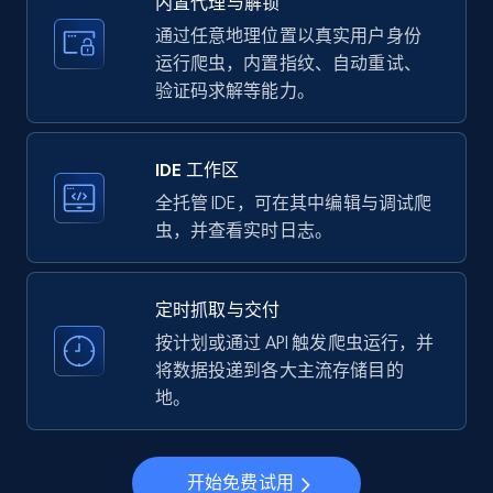
内置代理与解锁
price, Currency, Availability, Reviews count, and
more.
通过任意地理位置以真实用户身份
运行爬虫，内置指纹、自动重试、
验证码求解等能力。
35.2K+
5.7K+
注册使用
IDE 工作区
LinkedIn company information
全托管 IDE，可在其中编辑与调试爬
虫，并查看实时日志。
ID, Name, Country code, Locations, Followers,
Employees in linkedin, About, Specialties, and
more.
定时抓取与交付
按计划或通过 API 触发爬虫运行，并
33.5K+
3.5K+
注册使用
将数据投递到各大主流存储目的
地。
Instagram - Profiles
开始免费试用
Account, Fbid, ID, Followers, Posts count, Is