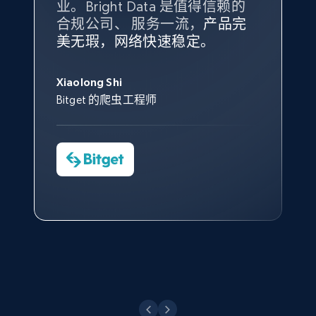
业。Bright Data 是值得信赖的
Data 和 tgndata 发挥作用的地
合规公司、 服务一流，
方。
产品完
Bright Data 拥有自有代理基础
根据我的使用体验，Bright Data
我们对与 Bright Data 的合作感
我们对 Bright Data 的
可靠性
印
美无瑕，网络快速稳定。
设施，助您持续获取网络数据。
的服务价值不可估量。Bright
到非常满意。各方面都很不错，
象深刻，对整体服务也非常满
此外，他们的网页解锁工具还能
Data 帮助我们采集了充足的公
网络非常稳定，而我们对其客户
意。我们与客户经理保持着定期
X (formerly Twitter) - Posts - Collecting
George Koutsoudopoulos
帮助您轻松绕过烦人的验证码
共网络数据以满足需求，并通过
服务和支持团队也非常认可。
沟通，他的协助对我们非常有帮
Twitter posts URLs
Xiaolong Shi
tgndata 的首席执行官 (CEO)
（CAPTCHA）。
其支持团队和开发团队，让我们
助。
Bitget 的爬虫工程师
ID, User posted, Name, Description, Date
对许多流程进行了优化。
posted, Photos, URL, Quoted post, and more.
Cheddi Rai
Nicholas Renotte
Yorgos Panzaris
AdRetreaver CEO
数据科学专家
Charmagne Cruz
Convert Group 的 CTO
10.3K+
1.2K+
注册使用
—— Shopee Philippines Inc. 报告与分析、
点击观看
业务技术与定价负责人
X (formerly Twitter) - Posts - Getting x
posts by array of profiles
点击观看
ID, User posted, Name, Description, Date
posted, Photos, URL, Quoted post, and more.