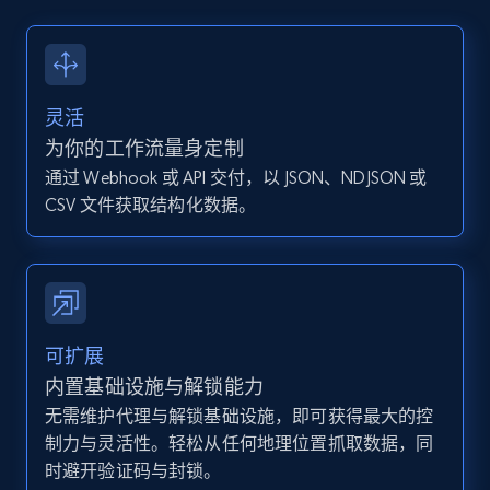
13.2K+
1.6K+
注册使用
灵活
Instagram - Posts - Collects posts from a
为你的工作流量身定制
specific URLs by using profile URL
通过 Webhook 或 API 交付，以 JSON、NDJSON 或
URL, User posted, Description, Hashtags, Num
CSV 文件获取结构化数据。
comments, Date posted, Likes, Photos, and
more.
13.2K+
1.6K+
注册使用
可扩展
内置基础设施与解锁能力
无需维护代理与解锁基础设施，即可获得最大的控
Zillow properties listing information
制力与灵活性。轻松从任何地理位置抓取数据，同
Zpid, City, State, HomeStatus, Address,
时避开验证码与封锁。
IsListingClaimedByCurrentSignedInUser,