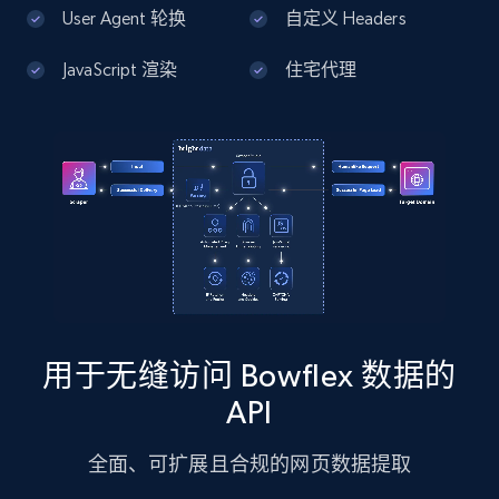
13.2K+
1.7K+
注册使用
User Agent 轮换
自定义 Headers
JavaScript 渲染
住宅代理
Google Maps full information - Discover
new records by Customer ID
Place id, URL, Country, Name, Category,
Address, Description, Business details, and
more.
13.2K+
1.7K+
注册使用
用于无缝访问 Bowflex 数据的
Instagram - Posts
API
URL, User posted, Description, Hashtags, Num
comments, Date posted, Likes, Photos, and
全面、可扩展且合规的网页数据提取
more.