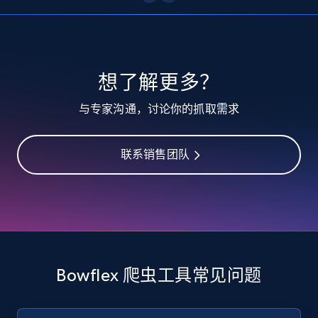
10.3K+
1.2K+
注册使用
TikTok - Profiles
想了解更多？
Account id, Nickname, Biography, Awg
与专家沟通，讨论你的抓取需求
engagement rate, Comment engagement rate,
Like engagement rate, Bio link, Predicted lang,
and more.
联系销售团队
8.3K+
963+
注册使用
TikTok - Profiles - Discover by search URL
and country
Bowflex 爬虫工具常见问题
Account id, Nickname, Biography, Awg
engagement rate, Comment engagement rate,