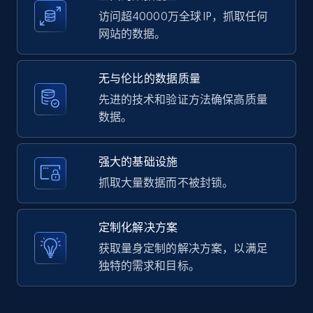
访问超40000万全球 IP，抓取任何
网站的数据。
LinkedIn posts - Discover user's articles by
无与伦比的数据质量
URL
先进的技术和验证方法确保高质量
URL, ID, User id, Use url, Title, Headline, Post
数据。
text, Date posted, and more.
11.3K+
1.5K+
注册使用
强大的基础设施
抓取大量数据而不被封锁。
LinkedIn posts - Discover posts by Profile
定制化解决方案
URL
获取量身定制的解决方案，以满足
URL, ID, User id, Use url, Title, Headline, Post
独特的需求和目标。
text, Date posted, and more.