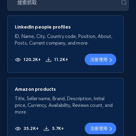
LinkedIn people profiles
ID, Name, City, Country code, Position, About,
Posts, Current company, and more.
120.2K+
11.2K+
注册使用
Amazon products
Title, Seller name, Brand, Description, Initial
price, Currency, Availability, Reviews count, and
more.
35.2K+
5.7K+
注册使用