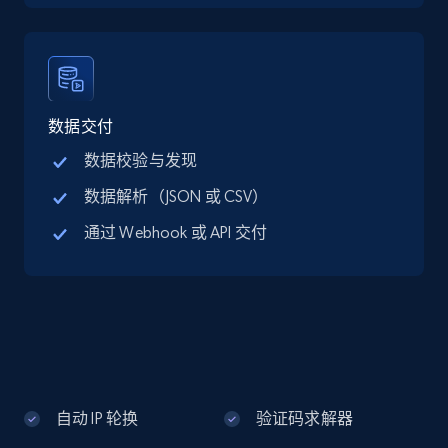
Google Maps full information - discover
records by location search
Place id, URL, Country, Name, Category,
Address, Description, Business details, and
数据交付
more.
数据校验与发现
数据解析（JSON 或 CSV）
13.2K+
1.7K+
注册使用
通过 Webhook 或 API 交付
Google Maps full information - Collect
Google Maps Businesses data by place id
Place id, URL, Country, Name, Category,
Address, Description, Business details, and
more.
自动 IP 轮换
验证码求解器