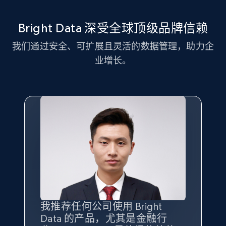
11.3K+
1.5K+
注册使用
Bright Data 深受全球顶级品牌信赖
我们通过安全、可扩展且灵活的数据管理，助力企
LinkedIn posts - Discover new posts
业增长。
company URL
URL, ID, User id, Use url, Title, Headline, Post
text, Date posted, and more.
11.3K+
1.5K+
注册使用
X (formerly Twitter) - Posts
ID, User posted, Name, Description, Date
posted, Photos, URL, Quoted post, and more.
我推荐任何公司使用 Bright
最重要的是拥有
质量
最好、
数量
Data 的产品，尤其是金融行
最多的数据，而这正是 Bright
10.3K+
1.2K+
注册使用