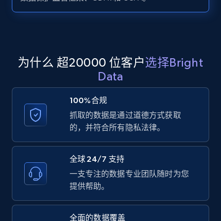
Zillow properties listing information -
Search by parameters on zillow and use the
direct link as input
Zpid, City, State, HomeStatus, Address,
为什么 超20000 位客户
选择Bright
IsListingClaimedByCurrentSignedInUser,
Data
IsCurrentSignedInAgentResponsible, Bedrooms,
and more.
100%合规
抓取的数据是通过道德方式获取
12K+
1.3K+
注册使用
的，并符合所有隐私法律。
全球 24/7 支持
LinkedIn posts
一支专注的数据专业团队随时为您
URL, ID, User id, Use url, Title, Headline, Post
提供帮助。
text, Date posted, and more.
全面的数据覆盖
11.3K+
1.5K+
注册使用