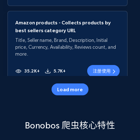
Amazon products - Collects products by
best sellers category URL
Title, Seller name, Brand, Description, Initial
price, Currency, Availability, Reviews count, and
more.
35.2K+
5.7K+
注册使用
Load more
Amazon products - Collects products by
specific category URL
Title, Seller name, Brand, Description, Initial
Bonobos 爬虫核心特性
price, Currency, Availability, Reviews count, and
more.