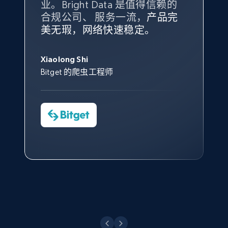
业。Bright Data 是值得信赖的
Data 和 tgndata 发挥作用的地
合规公司、 服务一流，
方。
产品完
Bright Data 拥有自有代理基础
根据我的使用体验，Bright Data
我们对与 Bright Data 的合作感
我们对 Bright Data 的
可靠性
印
美无瑕，网络快速稳定。
设施，助您持续获取网络数据。
的服务价值不可估量。Bright
到非常满意。各方面都很不错，
象深刻，对整体服务也非常满
此外，他们的网页解锁工具还能
Data 帮助我们采集了充足的公
网络非常稳定，而我们对其客户
意。我们与客户经理保持着定期
X (formerly Twitter) - Posts - Collecting
George Koutsoudopoulos
帮助您轻松绕过烦人的验证码
共网络数据以满足需求，并通过
服务和支持团队也非常认可。
沟通，他的协助对我们非常有帮
Twitter posts URLs
Xiaolong Shi
tgndata 的首席执行官 (CEO)
（CAPTCHA）。
其支持团队和开发团队，让我们
助。
Bitget 的爬虫工程师
ID, User posted, Name, Description, Date
对许多流程进行了优化。
posted, Photos, URL, Quoted post, and more.
Cheddi Rai
Nicholas Renotte
Yorgos Panzaris
AdRetreaver CEO
数据科学专家
Charmagne Cruz
Convert Group 的 CTO
10.3K+
1.2K+
注册使用
—— Shopee Philippines Inc. 报告与分析、
点击观看
业务技术与定价负责人
X (formerly Twitter) - Posts - Getting x
posts by array of profiles
点击观看
ID, User posted, Name, Description, Date
posted, Photos, URL, Quoted post, and more.