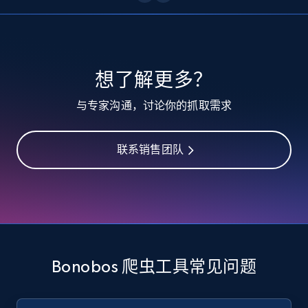
10.3K+
1.2K+
注册使用
TikTok - Profiles
想了解更多？
Account id, Nickname, Biography, Awg
与专家沟通，讨论你的抓取需求
engagement rate, Comment engagement rate,
Like engagement rate, Bio link, Predicted lang,
and more.
联系销售团队
8.3K+
962+
注册使用
TikTok - Profiles - Discover by search URL
and country
Bonobos 爬虫工具常见问题
Account id, Nickname, Biography, Awg
engagement rate, Comment engagement rate,