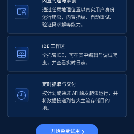
内置代理与解锁
price, Currency, Availability, Reviews count, and
more.
通过任意地理位置以真实用户身份
运行爬虫，内置指纹、自动重试、
验证码求解等能力。
35.2K+
5.7K+
注册使用
IDE 工作区
LinkedIn company information
全托管 IDE，可在其中编辑与调试爬
虫，并查看实时日志。
ID, Name, Country code, Locations, Followers,
Employees in linkedin, About, Specialties, and
more.
定时抓取与交付
按计划或通过 API 触发爬虫运行，并
33.5K+
3.5K+
注册使用
将数据投递到各大主流存储目的
地。
Instagram - Profiles
开始免费试用
Account, Fbid, ID, Followers, Posts count, Is