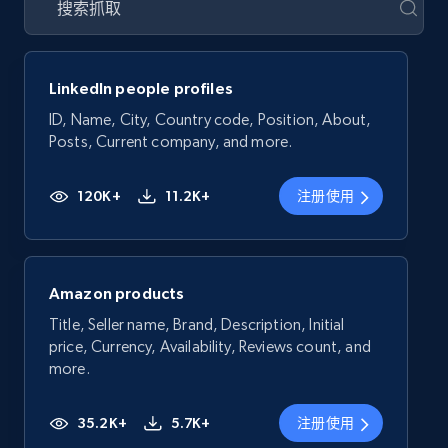
LinkedIn people profiles
ID, Name, City, Country code, Position, About,
Posts, Current company, and more.
120K+
11.2K+
注册使用
Amazon products
Title, Seller name, Brand, Description, Initial
price, Currency, Availability, Reviews count, and
more.
35.2K+
5.7K+
注册使用