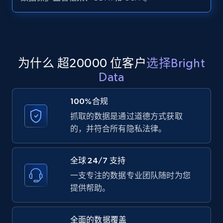
Zillow properties listing information -
Search by parameters on zillow and use the
direct link as input
Zpid, City, State, HomeStatus, Address,
为什么 超20000 位客户
选择Bright
IsListingClaimedByCurrentSignedInUser,
Data
IsCurrentSignedInAgentResponsible, Bedrooms,
and more.
100%合规
抓取的数据是通过道德方式获取
12K+
1.3K+
注册使用
的，并符合所有隐私法律。
全球 24/7 支持
LinkedIn posts
一支专注的数据专业团队随时为您
URL, ID, User id, Use url, Title, Headline, Post
提供帮助。
text, Date posted, and more.
全面的数据覆盖
11.3K+
1.5K+
注册使用