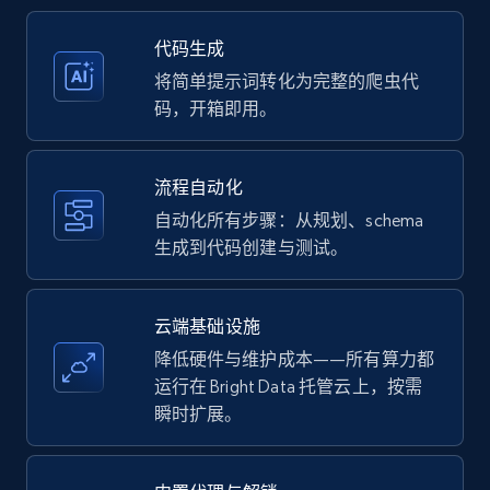
35.2K+
5.7K+
注册使用
代码生成
将简单提示词转化为完整的爬虫代
码，开箱即用。
Amazon products - Collects products by
specific keywords
流程自动化
Title, Seller name, Brand, Description, Initial
自动化所有步骤：从规划、schema
price, Currency, Availability, Reviews count, and
生成到代码创建与测试。
more.
35.2K+
5.7K+
注册使用
云端基础设施
降低硬件与维护成本——所有算力都
运行在 Bright Data 托管云上，按需
瞬时扩展。
Amazon products - find products by using
upc numbers
Title, Seller name, Brand, Description, Initial