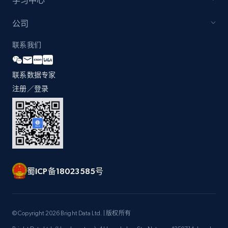
学习中心
by Explore page URL
URL, Title, Youtuber, Youtuber md5, Video url,
公司
Video length, Likes, Views, and more.
联系我们
8K+
713+
注册使用
联系数据专家
注册／登录
Youtube - Videos posts - Discovery videos
by podcast url
URL, Title, Youtuber, Youtuber md5, Video url,
Video length, Likes, Views, and more.
蜀ICP备18023585号
8K+
713+
注册使用
© Copyright 2026 Bright Data Ltd. | 版权所有
Amazon Reviews