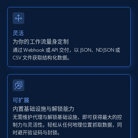
13.2K+
1.6K+
注册使用
灵活
Instagram - Posts - Collects posts from a
为你的工作流量身定制
specific URLs by using profile URL
通过 Webhook 或 API 交付，以 JSON、NDJSON 或
URL, User posted, Description, Hashtags, Num
CSV 文件获取结构化数据。
comments, Date posted, Likes, Photos, and
more.
13.2K+
1.6K+
注册使用
可扩展
内置基础设施与解锁能力
无需维护代理与解锁基础设施，即可获得最大的控
Zillow properties listing information
制力与灵活性。轻松从任何地理位置抓取数据，同
Zpid, City, State, HomeStatus, Address,
时避开验证码与封锁。
IsListingClaimedByCurrentSignedInUser,