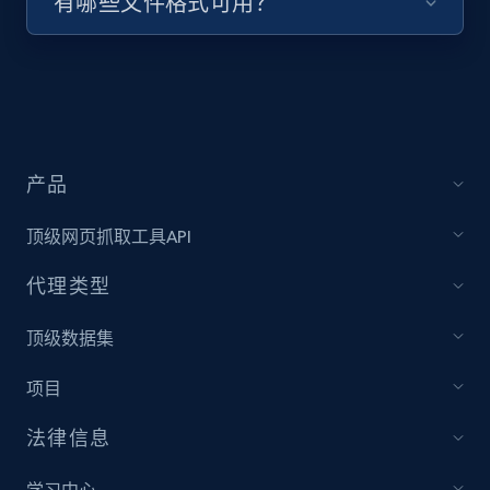
有哪些文件格式可用？
URL, Title, Youtuber, Youtuber md5, Video url,
Video length, Likes, Views, and more.
8K+
713+
注册使用
产品
Youtube - Videos posts - Collect YouTube
顶级网页抓取工具API
posts by hashtags
URL, Title, Youtuber, Youtuber md5, Video url,
代理类型
Video length, Likes, Views, and more.
顶级数据集
8K+
713+
注册使用
项目
法律信息
Youtube - Videos posts - Discovery records