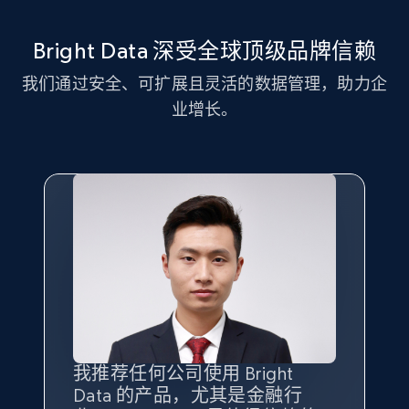
11.3K+
1.5K+
注册使用
Bright Data 深受全球顶级品牌信赖
我们通过安全、可扩展且灵活的数据管理，助力企
LinkedIn posts - Discover new posts
业增长。
company URL
URL, ID, User id, Use url, Title, Headline, Post
text, Date posted, and more.
11.3K+
1.5K+
注册使用
X (formerly Twitter) - Posts
ID, User posted, Name, Description, Date
posted, Photos, URL, Quoted post, and more.
我推荐任何公司使用 Bright
最重要的是拥有
质量
最好、
数量
Data 的产品，尤其是金融行
最多的数据，而这正是 Bright
10.3K+
1.2K+
注册使用