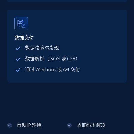
Google Maps full information - discover
records by location search
Place id, URL, Country, Name, Category,
Address, Description, Business details, and
数据交付
more.
数据校验与发现
数据解析（JSON 或 CSV）
13.2K+
1.7K+
注册使用
通过 Webhook 或 API 交付
Google Maps full information - Collect
Google Maps Businesses data by place id
Place id, URL, Country, Name, Category,
Address, Description, Business details, and
more.
自动 IP 轮换
验证码求解器