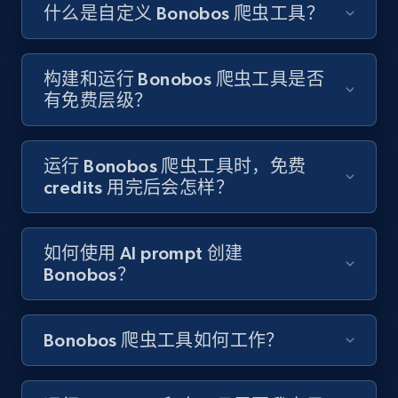
Like engagement rate, Bio link, Predicted lang,
什么是自定义 Bonobos 爬虫工具？
and more.
8.3K+
962+
注册使用
构建和运行 Bonobos 爬虫工具是否
有免费层级？
Youtube - Videos posts
运行 Bonobos 爬虫工具时，免费
URL, Title, Youtuber, Youtuber md5, Video url,
credits 用完后会怎样？
Video length, Likes, Views, and more.
如何使用 AI prompt 创建
8K+
713+
注册使用
Bonobos？
Bonobos 爬虫工具如何工作？
Youtube - Videos posts - Search new
youtube videos by keyword
URL, Title, Youtuber, Youtuber md5, Video url,