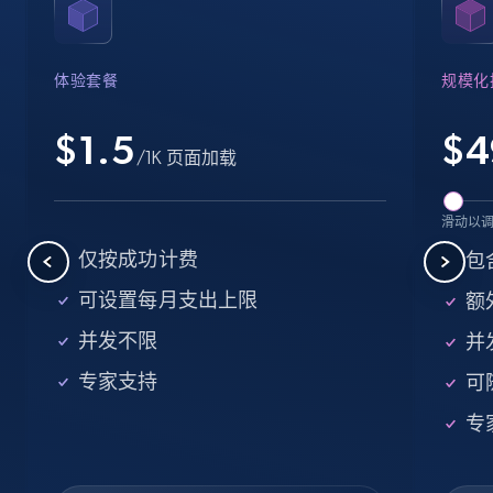
Name, URL, ID, Cb rank, Region, About,
Industries, Operating status, and more.
体验套餐
规模化
15.6K+
1.6K+
注册使用
$1.5
$
4
/1K 页面加载
Crunchbase companies information -
滑动以
Searching data by keyword
仅按成功计费
包
Name, URL, ID, Cb rank, Region, About,
可设置每月支出上限
额外
Industries, Operating status, and more.
并发不限
并
15.6K+
1.6K+
注册使用
专家支持
可
专
Linkedin job listings information