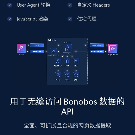
13.2K+
1.7K+
注册使用
User Agent 轮换
自定义 Headers
JavaScript 渲染
住宅代理
Google Maps full information - Discover
new records by Customer ID
Place id, URL, Country, Name, Category,
Address, Description, Business details, and
more.
13.2K+
1.7K+
注册使用
用于无缝访问 Bonobos 数据的
Instagram - Posts
API
URL, User posted, Description, Hashtags, Num
comments, Date posted, Likes, Photos, and
全面、可扩展且合规的网页数据提取
more.