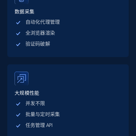
Linkedin job listings information - Discover
jobs by company URL
数据采集
URL, Job posting id, Job title, Company name,
自动化代理管理
Company id, Job location, Job summary, Job
全浏览器渲染
seniority level, and more.
验证码破解
15.3K+
2.2K+
注册使用
Google Maps full information
Place id, URL, Country, Name, Category,
大规模性能
Address, Description, Business details, and
more.
并发不限
批量与定时采集
13.2K+
1.7K+
注册使用
任务管理 API