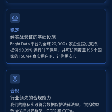
IsCurrentSignedInAgentResponsible, Bedrooms,
and more.
12K+
1.3K+
注册使用
稳定
经实战验证的基础设施
Bright Data 平台为全球 20,000+ 家企业提供支持，
Zillow properties listing information -
提供 99.99% 运行时间保障，并可访问覆盖 195 个国
Discover by custom filters - location, home
家的 150M+ 真实用户 IP，让你更安心。
type and status
Zpid, City, State, HomeStatus, Address,
IsListingClaimedByCurrentSignedInUser,
IsCurrentSignedInAgentResponsible, Bedrooms,
and more.
合规
12K+
1.3K+
注册使用
行业领先的合规能力
我们的隐私实践符合数据保护法律法规，包括欧盟
数据保护监管框架、GDPR 和 CCPA。