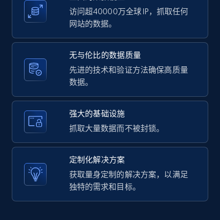
访问超40000万全球 IP，抓取任何
网站的数据。
LinkedIn posts - Discover user's articles by
无与伦比的数据质量
URL
先进的技术和验证方法确保高质量
URL, ID, User id, Use url, Title, Headline, Post
数据。
text, Date posted, and more.
11.3K+
1.5K+
注册使用
强大的基础设施
抓取大量数据而不被封锁。
LinkedIn posts - Discover posts by Profile
定制化解决方案
URL
获取量身定制的解决方案，以满足
URL, ID, User id, Use url, Title, Headline, Post
独特的需求和目标。
text, Date posted, and more.