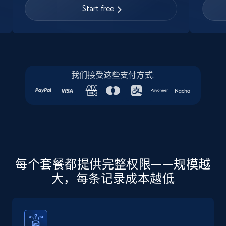
URL, Job posting id, Job title, Company name,
Start free
Company id, Job location, Job summary, Job
seniority level, and more.
15.3K+
2.2K+
注册使用
我们接受这些支付方式:
Linkedin job listings information - Discover
new jobs by keyword
URL, Job posting id, Job title, Company name,
Company id, Job location, Job summary, Job
seniority level, and more.
每个套餐都提供完整权限——规模越
大，每条记录成本越低
15.3K+
2.2K+
注册使用