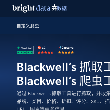
自定义爬虫
网页数据抓取 API
多模态训练
网页数据抓取 API
工具
网页解锁 API
视频与媒体数据
网页解锁 API
起价
$1/ 每1 次
告别封锁和验证码
获得取之不尽的视频，图片及更多内
免费套餐
第三方工具集成
Discover API
视频信息流——为 VLA 准备就绪
免费
起价
爬虫 API
$1/1k请求
始终在线的代理实时网页发现
获取持续、定向的网页视频，用于训
浏览器扩展
器人策略
Blackwell’s 抓取
搜索引擎结果页 API
搜索引擎 API
起价
数据包
代理网络检查
按需获取多引擎搜索结果
$1/ 每1 次
免费套餐
为各行各业生成可直接用于LLM的数据
Google
Bing
Duckduckgo
Yandex
Blackwell’s 爬
起价
网站地图
爬虫浏览器 API
爬虫浏览器 API
$5/GB
键启动内置隐匿模式的远程浏览器
通过 Blackwell’s 抓取工具进行抓取
代理基础设施
品牌、类目、价格、折扣、评分、SKU、
代理服务
URL、图片等更多信息。