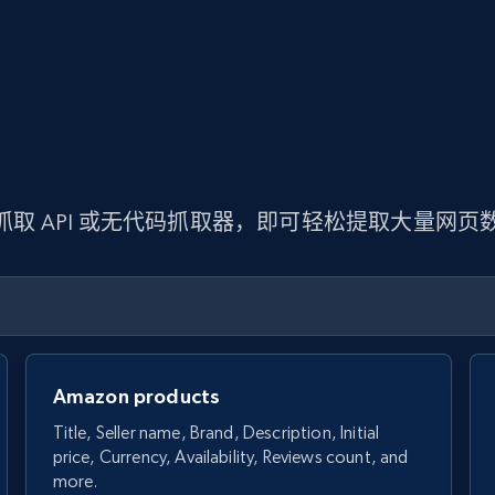
 抓取 API 或无代码抓取器，即可轻松提取大量网
Amazon products
Title, Seller name, Brand, Description, Initial
price, Currency, Availability, Reviews count, and
more.