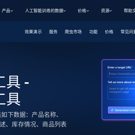
产品
人工智能训练的数据
价格
资源
帮助
效果演示
智能体 WEB 执行
数据源
数据源
服务
爬虫市场
功能
价格
常见问
数
数
资
学习中心
搜索及提取
抓取APIs
抓取APIs
起价
$1
$0.75/1k 记录条
请求
容
让 AI 应用具备搜索与爬取整个网络的能力
从 600+ 个网站获取实时数据
免费套餐
博客
领英
电商
社交媒体
ChatGPT
智能体浏览器
爬虫工作室定价
起价
爬虫工作室
练人形机
让智能体浏览网站并自动执行任务
$1/1k请求
案例研究
免费套餐
将任何网站转化为数据管道
工具 -
亮数据 MCP
免费
起价
数据集
数据集
网络研讨会
站式工具包，全面解锁网页
请求
$250/100K 记录条
集
来自 600+ 个域名的预收集数据
虫工具
起价
领英
电商
社交媒体
房地产
代理位置
缓存速递
$0.2/1k HTML
缓存速递
实时网页数据，采集即交付
产品技术视频
，并收集如下数据：产品名称、
描述、库存情况、商品列表