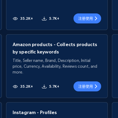
35.2K+
5.7K+
注册使用
Amazon products - Collects products
by specific keywords
Title, Seller name, Brand, Description, Initial
price, Currency, Availability, Reviews count, and
more.
35.2K+
5.7K+
注册使用
Instagram - Profiles