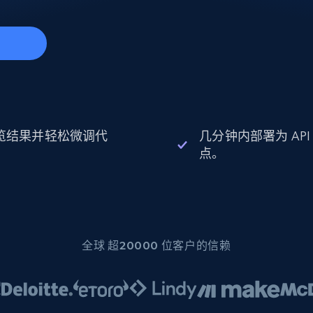
起价
数据中心代理
$0.9/IP
B
静态ISP代理
130万+ 超高速静态住宅代理
始
览结果并轻松微调代
几分钟内部署为 API
。
点。
全球 超20000 位客户的信赖