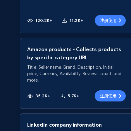
120.2K+
11.2K+
注册使用
Amazon products - Collects products
by specific category URL
Title, Seller name, Brand, Description, Initial
price, Currency, Availability, Reviews count, and
more.
35.2K+
5.7K+
注册使用
LinkedIn company information