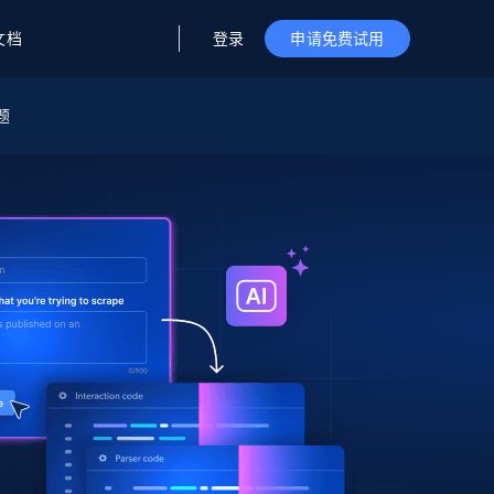
登录
文档
申请免费试用
题
据与洞察
据及洞察
源
公司
初创企业计划
零售情报
零售
新
起价
$2000/月
解锁实时电商洞察与AI驱动的业务推荐
洞察
联盟推荐
演示智能体
企业级数据服务
托管式数据
起价
为企业级数据收集量身定制
$1500/月
采集
信任中心
集成
Deep Lookup
测试版
Bright SDK
在海量级网页数据上运行复杂
查询