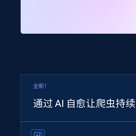
全新！
通过 AI 自愈让爬虫持