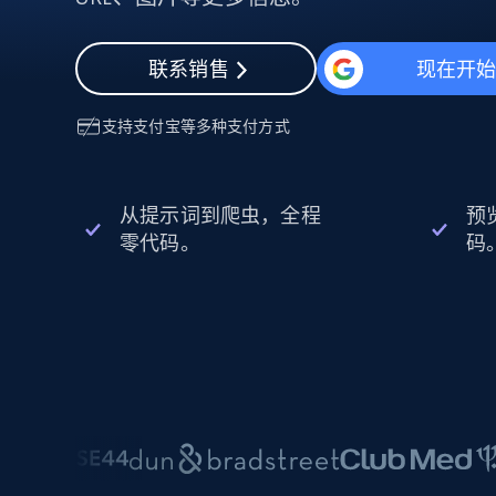
动态代理
起价
$5
$2.5/G
免费套餐
动态代理
5折
超40000万 万高速真人住宅代理
起价
联系销售
现在开
ISP 代理
$1.3/IP
数据中心代理
用于数据获取的高速代理
支持
支付宝
等多种支付方式
从提示词到爬虫，全程
预
零代码。
码