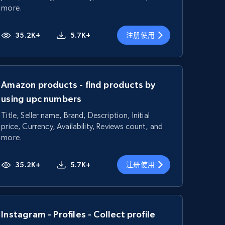
more.
35.2K+
5.7K+
注册使用
Amazon products - find products by
using upc numbers
Title, Seller name, Brand, Description, Initial
price, Currency, Availability, Reviews count, and
more.
35.2K+
5.7K+
注册使用
Instagram - Profiles - Collect profile