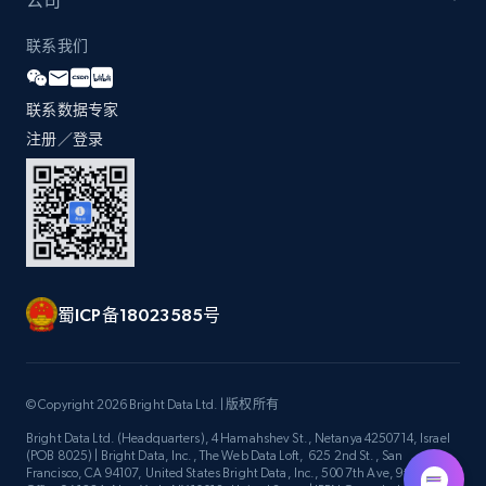
公司
联系我们
Zara - Products - discovery by category url
联系数据专家
Category id, Product id, Product name, Price,
Currency, Colour code, Colour, Description, and
注册／登录
more.
1.2K+
208+
注册使用
蜀ICP备18023585号
Best Buy products
URL, Product id, Title, Images, Final price,
Currency, Discount, Initial price, and more.
© Copyright 2026 Bright Data Ltd. | 版权所有
Bright Data Ltd. (Headquarters), 4 Hamahshev St., Netanya 4250714, Israel
1.1K+
149+
注册使用
(POB 8025) | Bright Data, Inc., The Web Data Loft, 625 2nd St., San
Francisco, CA 94107, United States Bright Data, Inc., 500 7th Ave, 9th Floor