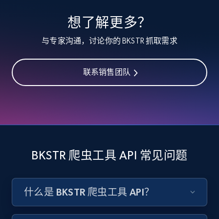
specified keywords
想了解更多？
URL, Product id, Listing inventory id, Title, Rating,
Reviews count shop, Reviews count item, Initial
与专家沟通，讨论你的 BKSTR 抓取需求
price, and more.
联系销售团队
1.9K+
323+
注册使用
Etsy - Collects data from shop's URL
URL, Product id, Listing inventory id, Title, Rating,
Reviews count shop, Reviews count item, Initial
BKSTR 爬虫工具 API 常见问题
price, and more.
1.9K+
323+
注册使用
什么是 BKSTR 爬虫工具 API？