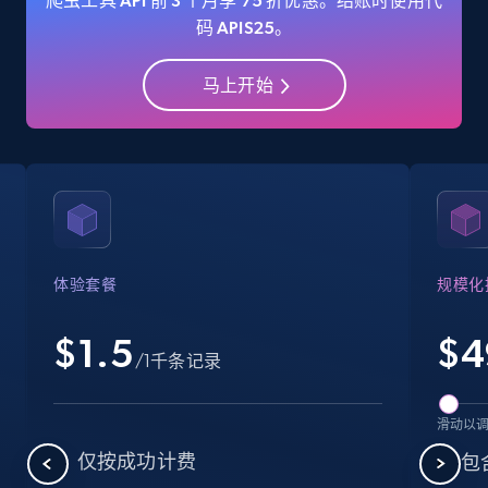
爬虫工具 API 前 3 个月享 75 折优惠。结账时使用代
码 APIS25。
马上开始
Amazon Reviews
URL, Product name, Product rating, Product
rating object, Product rating max, Rating,
Author name, Asin, and more.
7.4K+
872+
注册使用
体验套餐
规模化
$1.5
$
4
Walmart - products
/1千条记录
URL, Final price, Sku, Currency, Gtin,
Specifications, Image urls, Top reviews, and
滑动以
more.
仅按成功计费
包含