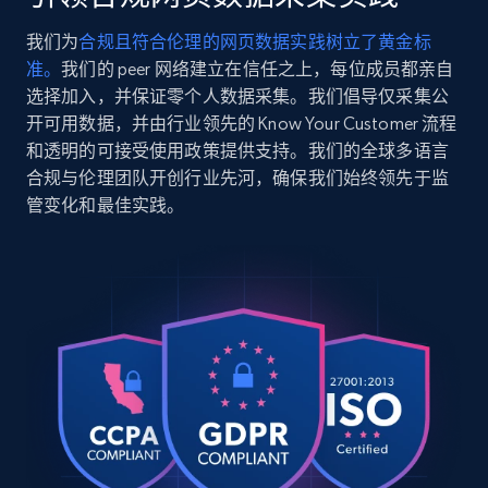
我们为
合规且符合伦理的网页数据实践树立了黄金标
2.5K+
359+
注册使用
准。
我们的 peer 网络建立在信任之上，每位成员都亲自
选择加入，并保证零个人数据采集。我们倡导仅采集公
开可用数据，并由行业领先的 Know Your Customer 流程
和透明的可接受使用政策提供支持。我们的全球多语言
Google Shopping
合规与伦理团队开创行业先河，确保我们始终领先于监
URL, Product id, Title, Product description,
管变化和最佳实践。
Rating, Reviews count, Images, Variations, and
more.
2.4K+
200+
注册使用
Google Shopping - collects products from
web using keywords
URL, Product id, Title, Product description,