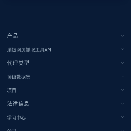
Target - Discover products by specified
UPC
URL, Product id, Title, Product description,
Rating, Reviews count, Initial price, Discount,
产品
and more.
顶级网页抓取工具API
1.3K+
176+
注册使用
代理类型
顶级数据集
Zara - Products
项目
Category id, Product id, Product name, Price,
Currency, Colour code, Colour, Description, and
法律信息
more.
学习中心
1.2K+
208+
注册使用