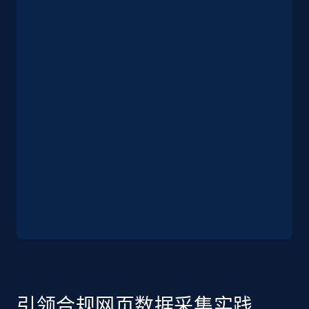
2.5K+
359+
注册使用
eBay - Collect products from shops on eBay
URL, Product id, Title, Seller name, Seller rating,
Seller reviews, Breadcrumbs, Root category, and
more.
2.5K+
359+
注册使用
eBay - Collect records by category
URL, Product id, Title, Seller name, Seller rating,
Seller reviews, Breadcrumbs, Root category, and
引领合规网页数据采集实践
more.