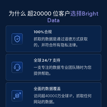
为什么 超20000 位客户
选择Bright
Amazon products global dataset
Data
Title, Seller name, Brand, Description, Initial
price, Currency, Availability, Reviews count, and
100%合规
more.
抓取的数据是通过道德方式获取
的，并符合所有隐私法律。
2.1K+
375+
注册使用
全球 24/7 支持
一支专注的数据专业团队随时为您
Amazon products global dataset - Collects
提供帮助。
products by specific category URL
Title, Seller name, Brand, Description, Initial
全面的数据覆盖
price, Currency, Availability, Reviews count, and
more.
访问超40000万全球 IP，抓取任何
网站的数据。