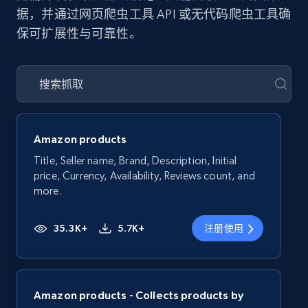
据，并通过网页爬虫工具 API 或无代码爬虫工具确
保可扩展性与可靠性。
Amazon products
Title, Seller name, Brand, Description, Initial
price, Currency, Availability, Reviews count, and
more.
35.3K+
5.7K+
注册使用
Amazon products - Collects products by