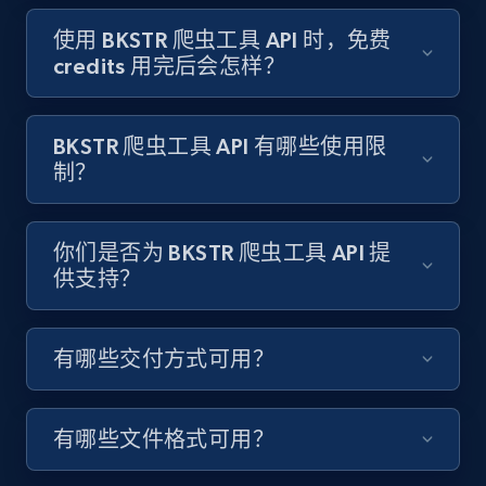
Target - Gather data on products using
specified keywords
使用 BKSTR 爬虫工具 API 时，免费
credits 用完后会怎样？
URL, Product id, Title, Product description,
Rating, Reviews count, Initial price, Discount,
and more.
BKSTR 爬虫工具 API 有哪些使用限
制？
1.3K+
176+
注册使用
你们是否为 BKSTR 爬虫工具 API 提
供支持？
Target - Discover products by category url
URL, Product id, Title, Product description,
Rating, Reviews count, Initial price, Discount,
有哪些交付方式可用？
and more.
1.3K+
176+
注册使用
有哪些文件格式可用？