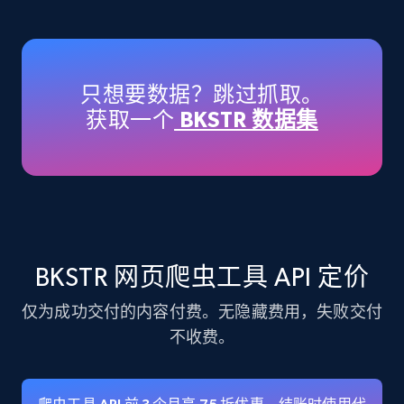
Amazon products - Collects products by
specific keywords
Title, Seller name, Brand, Description, Initial
只想要数据？跳过抓取。
price, Currency, Availability, Reviews count, and
获取一个
BKSTR 数据集
more.
35.3K+
5.7K+
注册使用
Amazon products - find products by using
BKSTR 网页爬虫工具 API 定价
upc numbers
仅为成功交付的内容付费。无隐藏费用，失败交付
Title, Seller name, Brand, Description, Initial
price, Currency, Availability, Reviews count, and
不收费。
more.
35.3K+
5.7K+
注册使用