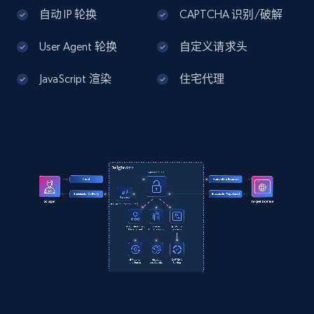
Home Depot US - Discover products by
自动 IP 轮换
CAPTCHA 识别/破解
specified UPC
User Agent 轮换
自定义请求头
URL, Domain, Country code, Model number,
Sku, Product id, Product name, Manufacturer,
JavaScript 渲染
住宅代理
and more.
2.1K+
355+
注册使用
Home Depot US - Discovery products by
specific category URL
URL, Domain, Country code, Model number,
Sku, Product id, Product name, Manufacturer,
and more.
2.1K+
355+
注册使用