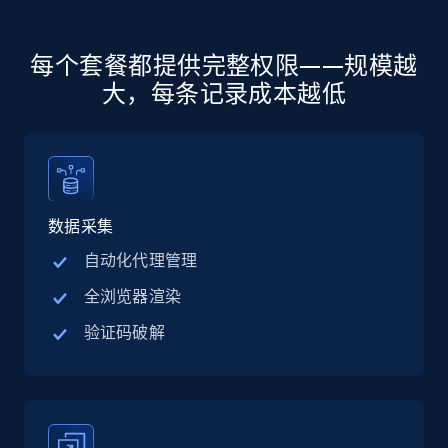
more.
5.6K+
876+
注册使用
每个套餐都提供完整权限——规模越
大，每条记录成本越低
Walmart - products - Discover products by
using sku numbers
URL, Final price, Sku, Currency, Gtin,
数据采集
Specifications, Image urls, Top reviews, and
more.
自动化代理管理
全浏览器渲染
5.6K+
876+
注册使用
验证码破解
TikTok Shop
URL, Title, Available, Description, Currency, Initial