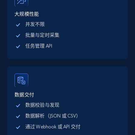
price, Final price, Discount percent, and more.
大规模性能
5.4K+
668+
注册使用
并发不限
批量与定时采集
任务管理 API
TikTok Shop - category
URL, Title, Available, Description, Currency, Initial
price, Final price, Discount percent, and more.
5.4K+
668+
注册使用
数据交付
数据校验与发现
TikTok Shop - Collect TikTok shop products
数据解析（JSON 或 CSV）
by keywords search
通过 Webhook 或 API 交付
URL, Title, Available, Description, Currency, Initial
price, Final price, Discount percent, and more.