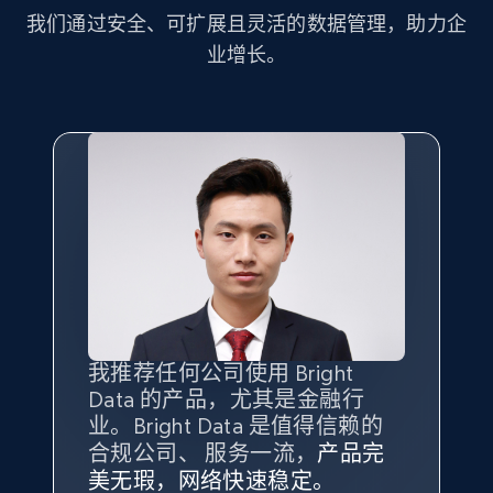
more.
我们通过安全、可扩展且灵活的数据管理，助力企
业增长。
2.1K+
375+
注册使用
Amazon products global dataset - Collect
Amazon products by seller URL
Title, Seller name, Brand, Description, Initial
price, Currency, Availability, Reviews count, and
more.
2.1K+
375+
注册使用
我推荐任何公司使用 Bright
最重要的是拥有
质量
最好、
数量
Data 的产品，尤其是金融行
最多的数据，而这正是 Bright
业。Bright Data 是值得信赖的
Data 和 tgndata 发挥作用的地
合规公司、 服务一流，
方。
产品完
Amazon products global dataset - Collect
Bright Data 拥有自有代理基础
根据我的使用体验，Bright Data
我们对与 Bright Data 的合作感
我们对 Bright Data 的
可靠性
印
美无瑕，网络快速稳定。
设施，助您持续获取网络数据。
products from Brands URLs
的服务价值不可估量。Bright
到非常满意。各方面都很不错，
象深刻，对整体服务也非常满