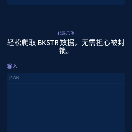
5.4K+
668+
注册使用
代码示例
轻松爬取 BKSTR 数据，无需担心被封
TikTok Shop - discover records by shop url
锁。
URL, Title, Available, Description, Currency, Initial
price, Final price, Discount percent, and more.
输入
5.4K+
668+
注册使用
JSON
Amazon sellers info
Seller id, URL, Seller name, Description, Detailed
info, Stars, Feedbacks, Return policy, and more.