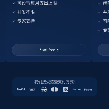
5.6K+
876+
注册使用
可设置每月支出上限
超额
并发不限
并
专家支持
可
Walmart - products - Find new products by
专
using specific category URL
URL, Final price, Sku, Currency, Gtin,
Specifications, Image urls, Top reviews, and
more.
Start free
5.6K+
876+
注册使用
我们接受这些支付方式:
Walmart - products - Collects products by
specific keywords
URL, Final price, Sku, Currency, Gtin,
Specifications, Image urls, Top reviews, and