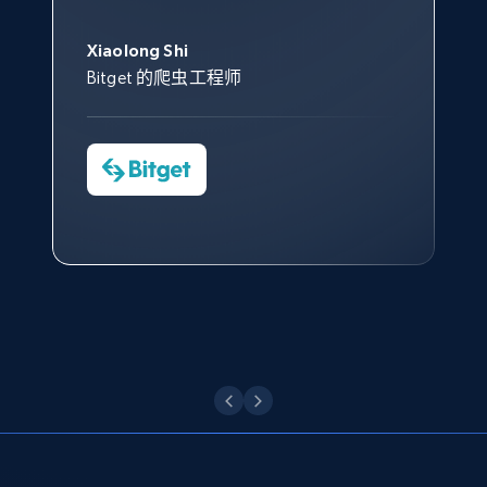
此外，他们的网页解锁工具还能
Data 帮助我们采集了充足的公
网络非常稳定，而我们对其客户
意。我们与客户经理保持着定期
Title, Seller name, Brand, Description, Initial
George Koutsoudopoulos
帮助您轻松绕过烦人的验证码
price, Currency, Availability, Reviews count, and
共网络数据以满足需求，并通过
服务和支持团队也非常认可。
沟通，他的协助对我们非常有帮
Xiaolong Shi
tgndata 的首席执行官 (CEO)
（CAPTCHA）。
more.
其支持团队和开发团队，让我们
助。
Bitget 的爬虫工程师
对许多流程进行了优化。
Cheddi Rai
Nicholas Renotte
2.1K+
375+
注册使用
Yorgos Panzaris
AdRetreaver CEO
数据科学专家
Charmagne Cruz
Convert Group 的 CTO
—— Shopee Philippines Inc. 报告与分析、
点击观看
业务技术与定价负责人
Etsy
URL, Product id, Listing inventory id, Title, Rating,
Reviews count shop, Reviews count item, Initial
点击观看
price, and more.
1.9K+
323+
注册使用
Etsy - Collect data on products using