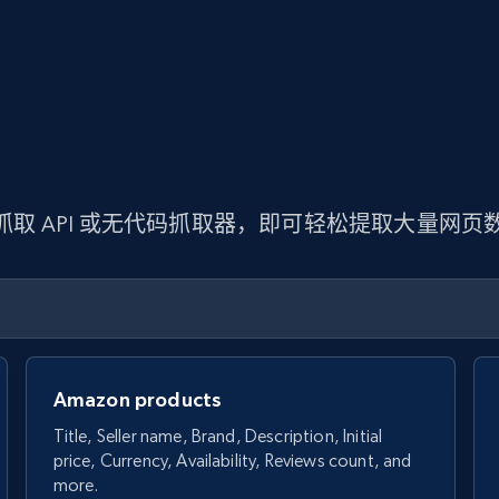
 抓取 API 或无代码抓取器，即可轻松提取大量网
Amazon products
Title, Seller name, Brand, Description, Initial
price, Currency, Availability, Reviews count, and
more.