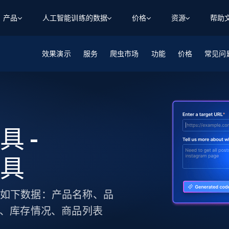
产品
人工智能训练的数据
价格
资源
帮助
效果演示
智能体 WEB 执行
数据源
数据源
服务
爬虫市场
功能
价格
常见问
数
数
资
学习中心
搜索及提取
抓取APIs
抓取APIs
起价
$1
$0.75/1k 记录条
请求
容
让 AI 应用具备搜索与爬取整个网络的能力
从 600+ 个网站获取实时数据
免费套餐
博客
领英
电商
社交媒体
ChatGPT
智能体浏览器
爬虫工作室定价
起价
爬虫工作室
练人形机
让智能体浏览网站并自动执行任务
$1/1k请求
案例研究
免费套餐
将任何网站转化为数据管道
具 -
亮数据 MCP
免费
起价
数据集
数据集
网络研讨会
站式工具包，全面解锁网页
请求
$250/100K 记录条
集
来自 600+ 个域名的预收集数据
工具
起价
领英
电商
社交媒体
房地产
代理位置
缓存速递
$0.2/1k HTML
缓存速递
实时网页数据，采集即交付
产品技术视频
收集如下数据：产品名称、品
述、库存情况、商品列表