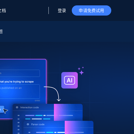
登录
文档
申请免费试用
题
据与洞察
据及洞察
源
公司
初创企业计划
零售情报
零售
新
起价
$2000/月
解锁实时电商洞察与AI驱动的业务推荐
洞察
联盟推荐
演示智能体
企业级数据服务
托管式数据
起价
为企业级数据收集量身定制
$1500/月
采集
信任中心
集成
Deep Lookup
测试版
Bright SDK
在海量级网页数据上运行复杂
查询