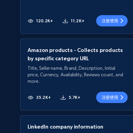
120.2K+
11.2K+
注册使用
Amazon products - Collects products
by specific category URL
Title, Seller name, Brand, Description, Initial
price, Currency, Availability, Reviews count, and
more.
35.2K+
5.7K+
注册使用
LinkedIn company information