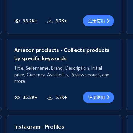
35.2K+
5.7K+
注册使用
Amazon products - Collects products
by specific keywords
Title, Seller name, Brand, Description, Initial
price, Currency, Availability, Reviews count, and
more.
35.2K+
5.7K+
注册使用
Instagram - Profiles