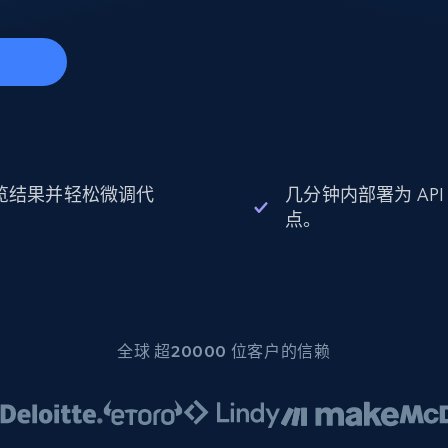
起价
数据中心代理
$0.9/IP
B
静态ISP代理
130万+ 超高速静态住宅代理
始
览结果并轻松微调代
几分钟内部署为 API
。
点。
全球 超20000 位客户的信赖