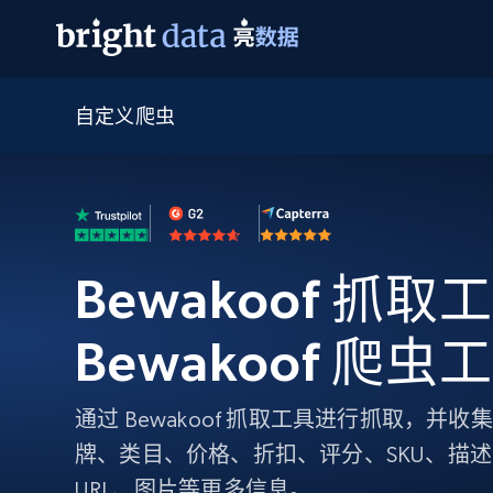
自定义爬虫
网页数据抓取 API
多模态训练
网页数据抓取 API
工具
网页解锁 API
视频与媒体数据
网页解锁 API
起价
$1/ 每1 次
告别封锁和验证码
获得取之不尽的视频，图片及更多内
免费套餐
第三方工具集成
Discover API
视频信息流——为 VLA 准备就绪
免费
起价
爬虫 API
$1/1k请求
始终在线的代理实时网页发现
获取持续、定向的网页视频，用于训
浏览器扩展
器人策略
Bewakoof 抓取工
搜索引擎结果页 API
搜索引擎 API
起价
数据包
代理网络检查
按需获取多引擎搜索结果
$1/ 每1 次
免费套餐
为各行各业生成可直接用于LLM的数据
Google
Bing
Duckduckgo
Yandex
Bewakoof 爬虫
起价
网站地图
爬虫浏览器 API
爬虫浏览器 API
$5/GB
键启动内置隐匿模式的远程浏览器
通过 Bewakoof 抓取工具进行抓取，并
代理基础设施
牌、类目、价格、折扣、评分、SKU、描
代理服务
URL、图片等更多信息。