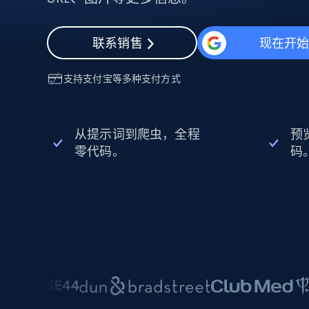
动态代理
起价
$5
$2.5/G
免费套餐
动态代理
5折
超40000万 万高速真人住宅代理
起价
联系销售
现在开
ISP 代理
$1.3/IP
数据中心代理
用于数据获取的高速代理
支持
支付宝
等多种支付方式
从提示词到爬虫，全程
预
零代码。
码