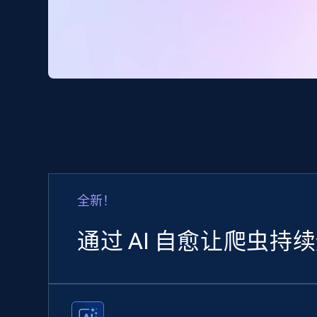
全新！
通过 AI 自愈让爬虫持