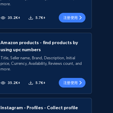
more.
35.2K+
5.7K+
注册使用
Amazon products - find products by
using upc numbers
Title, Seller name, Brand, Description, Initial
price, Currency, Availability, Reviews count, and
more.
35.2K+
5.7K+
注册使用
Instagram - Profiles - Collect profile