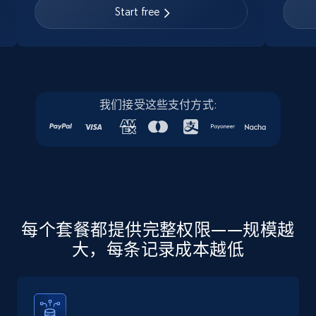
URL, Job posting id, Job title, Company name,
Start free
Company id, Job location, Job summary, Job
seniority level, and more.
15.3K+
2.2K+
注册使用
我们接受这些支付方式:
Linkedin job listings information - Discover
new jobs by keyword
URL, Job posting id, Job title, Company name,
Company id, Job location, Job summary, Job
seniority level, and more.
每个套餐都提供完整权限——规模越
大，每条记录成本越低
15.3K+
2.2K+
注册使用