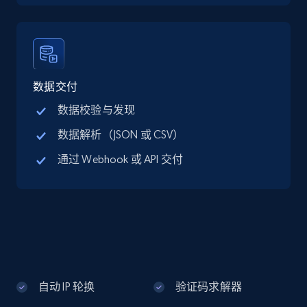
Google Maps full information - discover
records by location search
Place id, URL, Country, Name, Category,
Address, Description, Business details, and
数据交付
more.
数据校验与发现
数据解析（JSON 或 CSV）
13.2K+
1.7K+
注册使用
通过 Webhook 或 API 交付
Google Maps full information - Collect
Google Maps Businesses data by place id
Place id, URL, Country, Name, Category,
Address, Description, Business details, and
more.
自动 IP 轮换
验证码求解器