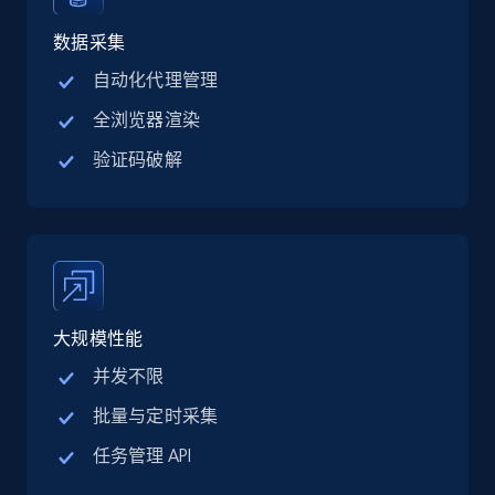
Linkedin job listings information - Discover
jobs by company URL
数据采集
URL, Job posting id, Job title, Company name,
自动化代理管理
Company id, Job location, Job summary, Job
全浏览器渲染
seniority level, and more.
验证码破解
15.3K+
2.2K+
注册使用
Google Maps full information
Place id, URL, Country, Name, Category,
大规模性能
Address, Description, Business details, and
more.
并发不限
批量与定时采集
13.2K+
1.7K+
注册使用
任务管理 API