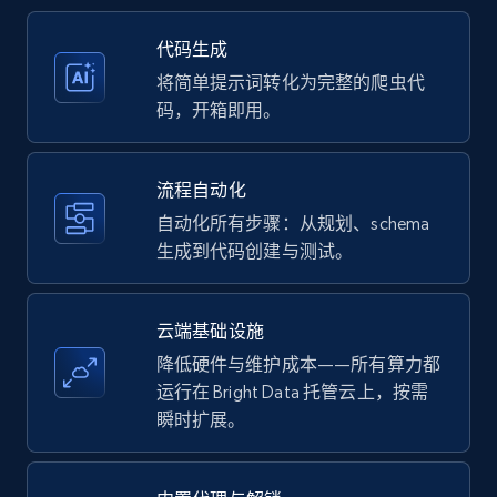
35.2K+
5.7K+
注册使用
代码生成
将简单提示词转化为完整的爬虫代
码，开箱即用。
Amazon products - Collects products by
specific keywords
流程自动化
Title, Seller name, Brand, Description, Initial
自动化所有步骤：从规划、schema
price, Currency, Availability, Reviews count, and
生成到代码创建与测试。
more.
35.2K+
5.7K+
注册使用
云端基础设施
降低硬件与维护成本——所有算力都
运行在 Bright Data 托管云上，按需
瞬时扩展。
Amazon products - find products by using
upc numbers
Title, Seller name, Brand, Description, Initial