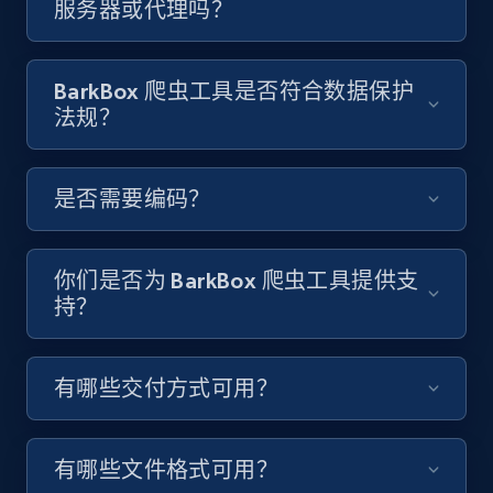
服务器或代理吗？
Video length, Likes, Views, and more.
8K+
713+
注册使用
BarkBox 爬虫工具是否符合数据保护
法规？
Youtube - Videos posts - Discover videos by
是否需要编码？
channel URL
URL, Title, Youtuber, Youtuber md5, Video url,
Video length, Likes, Views, and more.
你们是否为 BarkBox 爬虫工具提供支
持？
8K+
713+
注册使用
有哪些交付方式可用？
Youtube - Videos posts - Search videos by
keyword and then apply relevant video
有哪些文件格式可用？
filters