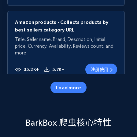
Amazon products - Collects products by
best sellers category URL
Title, Seller name, Brand, Description, Initial
price, Currency, Availability, Reviews count, and
more.
35.2K+
5.7K+
注册使用
Load more
Amazon products - Collects products by
specific category URL
Title, Seller name, Brand, Description, Initial
BarkBox 爬虫核心特性
price, Currency, Availability, Reviews count, and
more.