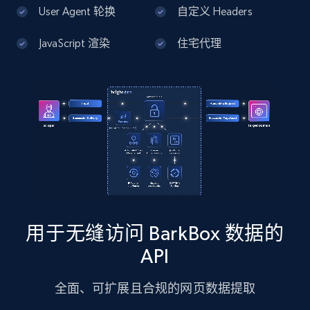
13.2K+
1.7K+
注册使用
User Agent 轮换
自定义 Headers
JavaScript 渲染
住宅代理
Google Maps full information - Discover
new records by Customer ID
Place id, URL, Country, Name, Category,
Address, Description, Business details, and
more.
13.2K+
1.7K+
注册使用
用于无缝访问 BarkBox 数据的
Instagram - Posts
API
URL, User posted, Description, Hashtags, Num
comments, Date posted, Likes, Photos, and
全面、可扩展且合规的网页数据提取
more.