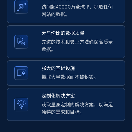
访问超40000万全球 IP，抓取任何
网站的数据。
LinkedIn posts - Discover user's articles by
无与伦比的数据质量
URL
先进的技术和验证方法确保高质量
URL, ID, User id, Use url, Title, Headline, Post
数据。
text, Date posted, and more.
11.3K+
1.5K+
注册使用
强大的基础设施
抓取大量数据而不被封锁。
LinkedIn posts - Discover posts by Profile
定制化解决方案
URL
获取量身定制的解决方案，以满足
URL, ID, User id, Use url, Title, Headline, Post
独特的需求和目标。
text, Date posted, and more.