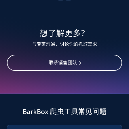
10.3K+
1.2K+
注册使用
TikTok - Profiles
想了解更多？
Account id, Nickname, Biography, Awg
与专家沟通，讨论你的抓取需求
engagement rate, Comment engagement rate,
Like engagement rate, Bio link, Predicted lang,
and more.
联系销售团队
8.3K+
962+
注册使用
TikTok - Profiles - Discover by search URL
and country
BarkBox 爬虫工具常见问题
Account id, Nickname, Biography, Awg
engagement rate, Comment engagement rate,