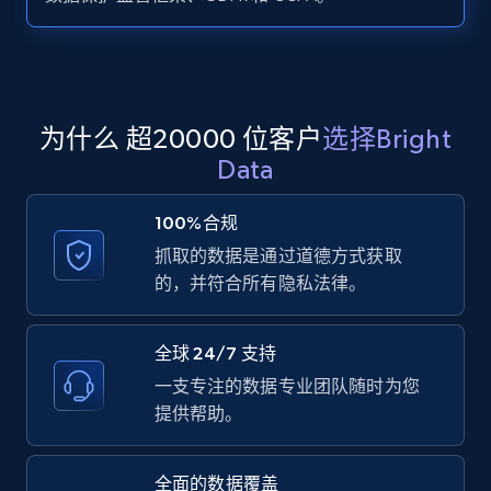
Zillow properties listing information -
Search by parameters on zillow and use the
direct link as input
Zpid, City, State, HomeStatus, Address,
为什么 超20000 位客户
选择Bright
IsListingClaimedByCurrentSignedInUser,
Data
IsCurrentSignedInAgentResponsible, Bedrooms,
and more.
100%合规
抓取的数据是通过道德方式获取
12K+
1.3K+
注册使用
的，并符合所有隐私法律。
全球 24/7 支持
LinkedIn posts
一支专注的数据专业团队随时为您
URL, ID, User id, Use url, Title, Headline, Post
提供帮助。
text, Date posted, and more.
全面的数据覆盖
11.3K+
1.5K+
注册使用