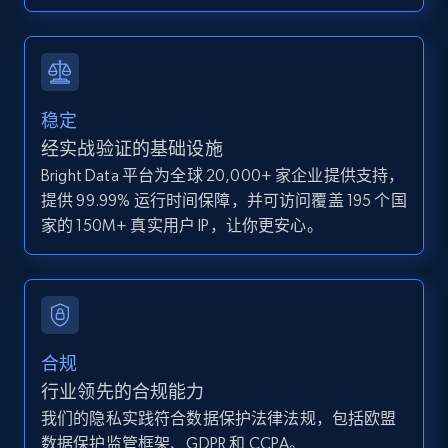
IsCurrentSignedInAgentResponsible, Bedrooms,
and more.
12K+
1.3K+
注册使用
稳定
经实战验证的基础设施
Bright Data 平台为全球 20,000+ 家企业提供支持，
Zillow properties listing information -
提供 99.99% 运行时间保障，并可访问覆盖 195 个国
Discover by custom filters - location, home
家的 150M+ 真实用户 IP，让你更安心。
type and status
Zpid, City, State, HomeStatus, Address,
IsListingClaimedByCurrentSignedInUser,
IsCurrentSignedInAgentResponsible, Bedrooms,
and more.
合规
12K+
1.3K+
注册使用
行业领先的合规能力
我们的隐私实践符合数据保护法律法规，包括欧盟
数据保护监管框架、GDPR 和 CCPA。