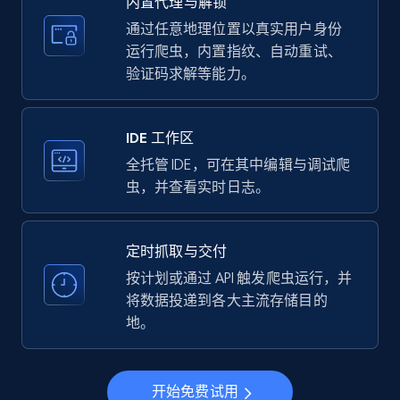
内置代理与解锁
price, Currency, Availability, Reviews count, and
more.
通过任意地理位置以真实用户身份
运行爬虫，内置指纹、自动重试、
验证码求解等能力。
35.2K+
5.7K+
注册使用
IDE 工作区
LinkedIn company information
全托管 IDE，可在其中编辑与调试爬
虫，并查看实时日志。
ID, Name, Country code, Locations, Followers,
Employees in linkedin, About, Specialties, and
more.
定时抓取与交付
按计划或通过 API 触发爬虫运行，并
33.5K+
3.5K+
注册使用
将数据投递到各大主流存储目的
地。
Instagram - Profiles
开始免费试用
Account, Fbid, ID, Followers, Posts count, Is