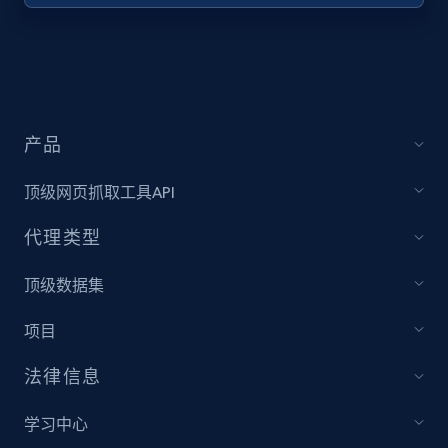
URL, Title, Youtuber, Youtuber md5, Video url,
Video length, Likes, Views, and more.
8K+
713+
注册使用
产品
顶级网页抓取工具API
Youtube - Videos posts - Collect YouTube
posts by hashtags
代理类型
URL, Title, Youtuber, Youtuber md5, Video url,
Video length, Likes, Views, and more.
顶级数据集
项目
8K+
713+
注册使用
法律信息
学习中心
Youtube - Videos posts - Discovery records