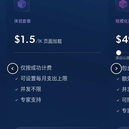
Name, URL, ID, Cb rank, Region, About,
Industries, Operating status, and more.
体验套餐
规模化
15.6K+
1.6K+
注册使用
$1.5
$
4
/1K 页面加载
Crunchbase companies information -
滑动以
Searching data by keyword
仅按成功计费
包
Name, URL, ID, Cb rank, Region, About,
可设置每月支出上限
额外
Industries, Operating status, and more.
并发不限
并
15.6K+
1.6K+
注册使用
专家支持
可
专
Linkedin job listings information