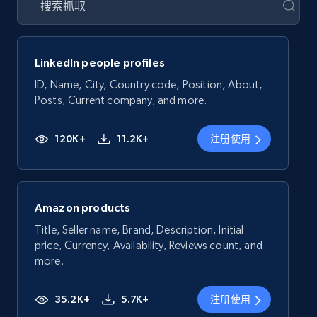
LinkedIn people profiles
ID, Name, City, Country code, Position, About,
Posts, Current company, and more.
120K+
11.2K+
注册使用
Amazon products
Title, Seller name, Brand, Description, Initial
price, Currency, Availability, Reviews count, and
more.
35.2K+
5.7K+
注册使用