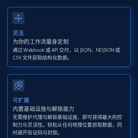
13.2K+
1.6K+
注册使用
灵活
Instagram - Posts - Collects posts from a
为你的工作流量身定制
specific URLs by using profile URL
通过 Webhook 或 API 交付，以 JSON、NDJSON 或
URL, User posted, Description, Hashtags, Num
CSV 文件获取结构化数据。
comments, Date posted, Likes, Photos, and
more.
13.2K+
1.6K+
注册使用
可扩展
内置基础设施与解锁能力
无需维护代理与解锁基础设施，即可获得最大的控
Zillow properties listing information
制力与灵活性。轻松从任何地理位置抓取数据，同
Zpid, City, State, HomeStatus, Address,
时避开验证码与封锁。
IsListingClaimedByCurrentSignedInUser,