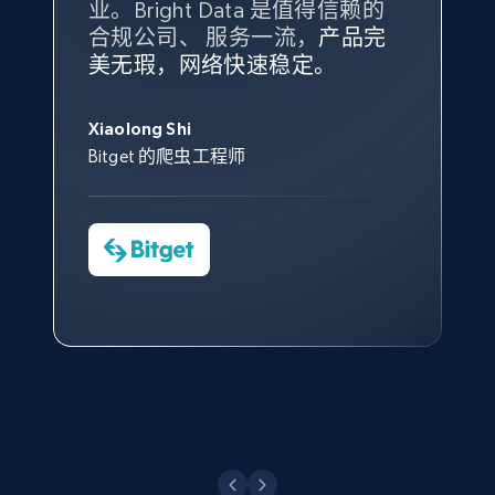
业。Bright Data 是值得信赖的
Data 和 tgndata 发挥作用的地
合规公司、 服务一流，
方。
产品完
Bright Data 拥有自有代理基础
根据我的使用体验，Bright Data
我们对与 Bright Data 的合作感
我们对 Bright Data 的
可靠性
印
美无瑕，网络快速稳定。
设施，助您持续获取网络数据。
的服务价值不可估量。Bright
到非常满意。各方面都很不错，
象深刻，对整体服务也非常满
此外，他们的网页解锁工具还能
Data 帮助我们采集了充足的公
网络非常稳定，而我们对其客户
意。我们与客户经理保持着定期
X (formerly Twitter) - Posts - Collecting
George Koutsoudopoulos
帮助您轻松绕过烦人的验证码
共网络数据以满足需求，并通过
服务和支持团队也非常认可。
沟通，他的协助对我们非常有帮
Twitter posts URLs
Xiaolong Shi
tgndata 的首席执行官 (CEO)
（CAPTCHA）。
其支持团队和开发团队，让我们
助。
Bitget 的爬虫工程师
ID, User posted, Name, Description, Date
对许多流程进行了优化。
posted, Photos, URL, Quoted post, and more.
Cheddi Rai
Nicholas Renotte
Yorgos Panzaris
AdRetreaver CEO
数据科学专家
Charmagne Cruz
Convert Group 的 CTO
10.3K+
1.2K+
注册使用
—— Shopee Philippines Inc. 报告与分析、
点击观看
业务技术与定价负责人
X (formerly Twitter) - Posts - Getting x
posts by array of profiles
点击观看
ID, User posted, Name, Description, Date
posted, Photos, URL, Quoted post, and more.