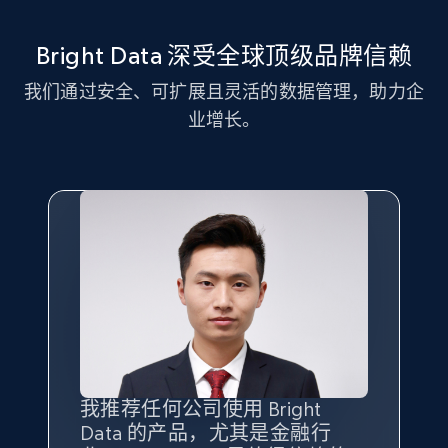
11.3K+
1.5K+
注册使用
Bright Data 深受全球顶级品牌信赖
我们通过安全、可扩展且灵活的数据管理，助力企
LinkedIn posts - Discover new posts
业增长。
company URL
URL, ID, User id, Use url, Title, Headline, Post
text, Date posted, and more.
11.3K+
1.5K+
注册使用
X (formerly Twitter) - Posts
ID, User posted, Name, Description, Date
posted, Photos, URL, Quoted post, and more.
我推荐任何公司使用 Bright
最重要的是拥有
质量
最好、
数量
Data 的产品，尤其是金融行
最多的数据，而这正是 Bright
10.3K+
1.2K+
注册使用