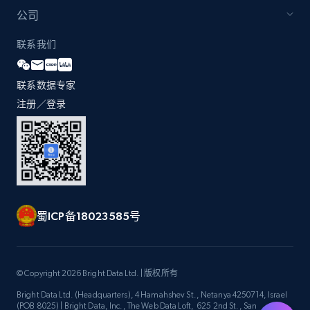
by Explore page URL
公司
URL, Title, Youtuber, Youtuber md5, Video url,
Video length, Likes, Views, and more.
联系我们
8K+
713+
注册使用
联系数据专家
注册／登录
Youtube - Videos posts - Discovery videos
by podcast url
URL, Title, Youtuber, Youtuber md5, Video url,
Video length, Likes, Views, and more.
蜀ICP备18023585号
8K+
713+
注册使用
© Copyright 2026 Bright Data Ltd. | 版权所有
Bright Data Ltd. (Headquarters), 4 Hamahshev St., Netanya 4250714, Israel
Amazon Reviews
(POB 8025) | Bright Data, Inc., The Web Data Loft, 625 2nd St., San