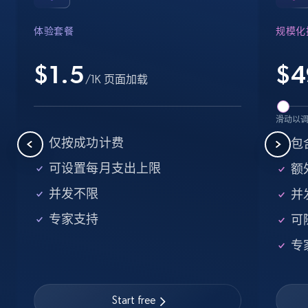
Industries, Operating status, and more.
体验套餐
规模化
15.6K+
1.6K+
注册使用
$1.5
$
4
/1K 页面加载
Crunchbase companies information -
滑动以
Searching data by keyword
仅按成功计费
包
Name, URL, ID, Cb rank, Region, About,
可设置每月支出上限
额外
Industries, Operating status, and more.
并发不限
并
15.6K+
1.6K+
注册使用
专家支持
可
专
Linkedin job listings information
URL, Job posting id, Job title, Company name,
Start free