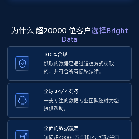
Zillow properties listing information -
Search by parameters on zillow and use the
direct link as input
Zpid, City, State, HomeStatus, Address,
为什么 超20000 位客户
选择Bright
IsListingClaimedByCurrentSignedInUser,
Data
IsCurrentSignedInAgentResponsible, Bedrooms,
and more.
100%合规
抓取的数据是通过道德方式获取
12K+
1.3K+
注册使用
的，并符合所有隐私法律。
全球 24/7 支持
LinkedIn posts
一支专注的数据专业团队随时为您
URL, ID, User id, Use url, Title, Headline, Post
提供帮助。
text, Date posted, and more.
全面的数据覆盖
11.3K+
1.5K+
注册使用
访问超40000万全球 IP，抓取任何