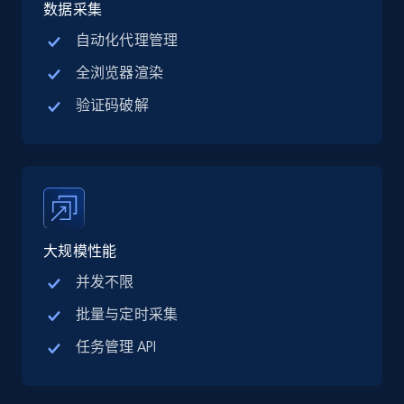
jobs by company URL
数据采集
URL, Job posting id, Job title, Company name,
自动化代理管理
Company id, Job location, Job summary, Job
全浏览器渲染
seniority level, and more.
验证码破解
15.3K+
2.2K+
注册使用
Google Maps full information
Place id, URL, Country, Name, Category,
大规模性能
Address, Description, Business details, and
more.
并发不限
批量与定时采集
13.3K+
1.7K+
注册使用
任务管理 API