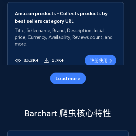
Amazon products - Collects products by
best sellers category URL
Title, Seller name, Brand, Description, Initial
price, Currency, Availability, Reviews count, and
more.
35.3K+
5.7K+
注册使用
Load more
Amazon products - Collects products by
specific category URL
Title, Seller name, Brand, Description, Initial
Barchart 爬虫核心特性
price, Currency, Availability, Reviews count, and
more.