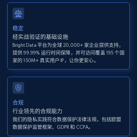
and more.
12K+
1.3K+
注册使用
稳定
经实战验证的基础设施
Bright Data 平台为全球 20,000+ 家企业提供支持，
Zillow properties listing information -
提供 99.99% 运行时间保障，并可访问覆盖 195 个国
Discover by custom filters - location, home
家的 150M+ 真实用户 IP，让你更安心。
type and status
Zpid, City, State, HomeStatus, Address,
IsListingClaimedByCurrentSignedInUser,
IsCurrentSignedInAgentResponsible, Bedrooms,
and more.
合规
12K+
1.3K+
注册使用
行业领先的合规能力
我们的隐私实践符合数据保护法律法规，包括欧盟
数据保护监管框架、GDPR 和 CCPA。