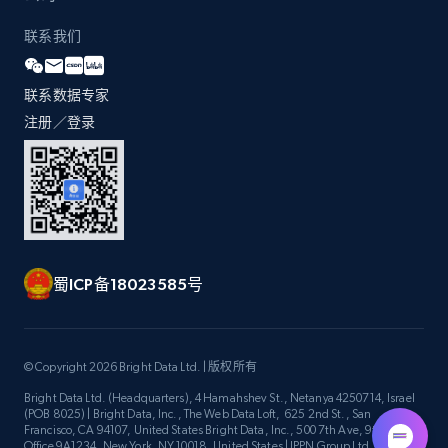
URL, Title, Youtuber, Youtuber md5, Video url,
Video length, Likes, Views, and more.
联系我们
8.1K+
716+
注册使用
联系数据专家
注册／登录
Youtube - Videos posts - Discovery videos
by podcast url
URL, Title, Youtuber, Youtuber md5, Video url,
Video length, Likes, Views, and more.
蜀ICP备18023585号
8.1K+
716+
注册使用
© Copyright 2026 Bright Data Ltd. | 版权所有
Bright Data Ltd. (Headquarters), 4 Hamahshev St., Netanya 4250714, Israel
Amazon Reviews
(POB 8025) | Bright Data, Inc., The Web Data Loft, 625 2nd St., San
Francisco, CA 94107, United States Bright Data, Inc., 500 7th Ave, 9th Floor
URL, Product name, Product rating, Product
Office 9A1234, New York, NY 10018, United States | IPPN Group Ltd.