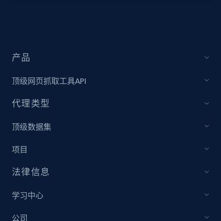
Video length, Likes, Views, and more.
8.1K+
716+
注册使用
产品
顶级网页抓取工具API
Youtube - Videos posts - Collect YouTube
posts by hashtags
代理类型
URL, Title, Youtuber, Youtuber md5, Video url,
Video length, Likes, Views, and more.
顶级数据集
项目
8.1K+
716+
注册使用
法律信息
学习中心
Youtube - Videos posts - Discovery records
by Explore page URL
公司