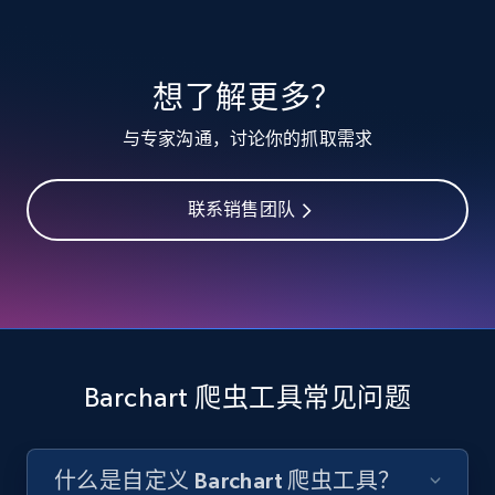
TikTok - Profiles
想了解更多？
Account id, Nickname, Biography, Awg
与专家沟通，讨论你的抓取需求
engagement rate, Comment engagement rate,
Like engagement rate, Bio link, Predicted lang,
and more.
联系销售团队
8.3K+
963+
注册使用
TikTok - Profiles - Discover by search URL
and country
Barchart 爬虫工具常见问题
Account id, Nickname, Biography, Awg
engagement rate, Comment engagement rate,
Like engagement rate, Bio link, Predicted lang,
什么是自定义 Barchart 爬虫工具？
and more.