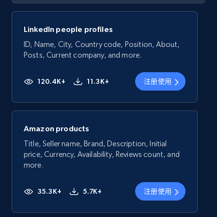
LinkedIn people profiles
ID, Name, City, Country code, Position, About,
Posts, Current company, and more.
120.4K+
11.3K+
注册使用
Amazon products
Title, Seller name, Brand, Description, Initial
price, Currency, Availability, Reviews count, and
more.
35.3K+
5.7K+
注册使用