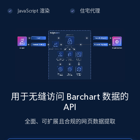
JavaScript 渲染
住宅代理
Google Maps full information - Discover
new records by Customer ID
Place id, URL, Country, Name, Category,
Address, Description, Business details, and
more.
13.3K+
1.7K+
注册使用
用于无缝访问 Barchart 数据的
Instagram - Posts
API
URL, User posted, Description, Hashtags, Num
comments, Date posted, Likes, Photos, and
全面、可扩展且合规的网页数据提取
more.