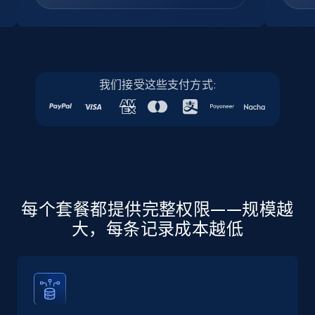
Company id, Job location, Job summary, Job
seniority level, and more.
15.3K+
2.2K+
注册使用
我们接受这些支付方式:
Linkedin job listings information - Discover
new jobs by keyword
URL, Job posting id, Job title, Company name,
Company id, Job location, Job summary, Job
seniority level, and more.
每个套餐都提供完整权限——规模越
大，每条记录成本越低
15.3K+
2.2K+
注册使用
Linkedin job listings information - Discover