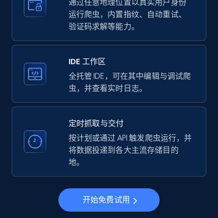
more.
通过任意地理位置以真实用户身份
运行爬虫，内置指纹、自动重试、
验证码求解等能力。
35.3K+
5.7K+
注册使用
IDE 工作区
LinkedIn company information
全托管 IDE，可在其中编辑与调试爬
虫，并查看实时日志。
ID, Name, Country code, Locations, Followers,
Employees in linkedin, About, Specialties, and
more.
定时抓取与交付
按计划或通过 API 触发爬虫运行，并
33.6K+
3.5K+
注册使用
将数据投递到各大主流存储目的
地。
Instagram - Profiles
开始免费试用
Account, Fbid, ID, Followers, Posts count, Is
business account, Is professional account, Is