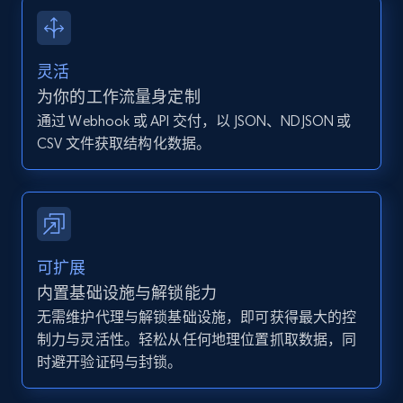
13.2K+
1.6K+
注册使用
灵活
Instagram - Posts - Collects posts from a
为你的工作流量身定制
specific URLs by using profile URL
通过 Webhook 或 API 交付，以 JSON、NDJSON 或
URL, User posted, Description, Hashtags, Num
CSV 文件获取结构化数据。
comments, Date posted, Likes, Photos, and
more.
13.2K+
1.6K+
注册使用
可扩展
内置基础设施与解锁能力
无需维护代理与解锁基础设施，即可获得最大的控
Zillow properties listing information
制力与灵活性。轻松从任何地理位置抓取数据，同
Zpid, City, State, HomeStatus, Address,
时避开验证码与封锁。
IsListingClaimedByCurrentSignedInUser,
IsCurrentSignedInAgentResponsible, Bedrooms,