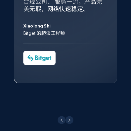
合规公司、 服务一流，
方。
产品完
Bright Data 拥有自有代理基础
根据我的使用体验，Bright Data
我们对与 Bright Data 的合作感
我们对 Bright Data 的
可靠性
印
美无瑕，网络快速稳定。
设施，助您持续获取网络数据。
的服务价值不可估量。Bright
到非常满意。各方面都很不错，
象深刻，对整体服务也非常满
此外，他们的网页解锁工具还能
Data 帮助我们采集了充足的公
网络非常稳定，而我们对其客户
意。我们与客户经理保持着定期
X (formerly Twitter) - Posts - Collecting
George Koutsoudopoulos
帮助您轻松绕过烦人的验证码
共网络数据以满足需求，并通过
服务和支持团队也非常认可。
沟通，他的协助对我们非常有帮
Twitter posts URLs
Xiaolong Shi
tgndata 的首席执行官 (CEO)
（CAPTCHA）。
其支持团队和开发团队，让我们
助。
Bitget 的爬虫工程师
ID, User posted, Name, Description, Date
对许多流程进行了优化。
posted, Photos, URL, Quoted post, and more.
Cheddi Rai
Nicholas Renotte
Yorgos Panzaris
AdRetreaver CEO
数据科学专家
Charmagne Cruz
Convert Group 的 CTO
10.4K+
1.2K+
注册使用
—— Shopee Philippines Inc. 报告与分析、
点击观看
业务技术与定价负责人
X (formerly Twitter) - Posts - Getting x
posts by array of profiles
点击观看
ID, User posted, Name, Description, Date
posted, Photos, URL, Quoted post, and more.
10.4K+
1.2K+
注册使用