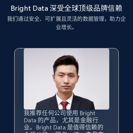
Bright Data 深受全球顶级品牌信赖
我们通过安全、可扩展且灵活的数据管理，助力企
LinkedIn posts - Discover new posts
业增长。
company URL
URL, ID, User id, Use url, Title, Headline, Post
text, Date posted, and more.
11.3K+
1.5K+
注册使用
X (formerly Twitter) - Posts
ID, User posted, Name, Description, Date
posted, Photos, URL, Quoted post, and more.
我推荐任何公司使用 Bright
最重要的是拥有
质量
最好、
数量
Data 的产品，尤其是金融行
最多的数据，而这正是 Bright
10.4K+
1.2K+
注册使用
业。Bright Data 是值得信赖的
Data 和 tgndata 发挥作用的地