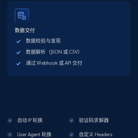
Google Maps full information - discover
records by location search
Place id, URL, Country, Name, Category,
Address, Description, Business details, and
数据交付
more.
数据校验与发现
数据解析（JSON 或 CSV）
13.3K+
1.7K+
注册使用
通过 Webhook 或 API 交付
Google Maps full information - Collect
Google Maps Businesses data by place id
Place id, URL, Country, Name, Category,
Address, Description, Business details, and
more.
自动 IP 轮换
验证码求解器
13.3K+
1.7K+
注册使用
User Agent 轮换
自定义 Headers