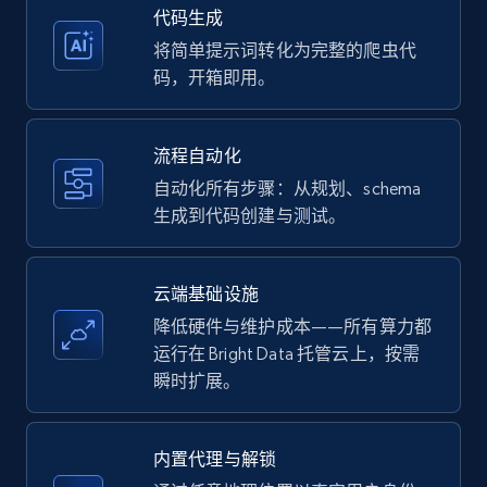
35.3K+
5.7K+
注册使用
代码生成
将简单提示词转化为完整的爬虫代
码，开箱即用。
Amazon products - Collects products by
specific keywords
流程自动化
Title, Seller name, Brand, Description, Initial
自动化所有步骤：从规划、schema
price, Currency, Availability, Reviews count, and
生成到代码创建与测试。
more.
35.3K+
5.7K+
注册使用
云端基础设施
降低硬件与维护成本——所有算力都
运行在 Bright Data 托管云上，按需
瞬时扩展。
Amazon products - find products by using
upc numbers
Title, Seller name, Brand, Description, Initial
内置代理与解锁
price, Currency, Availability, Reviews count, and