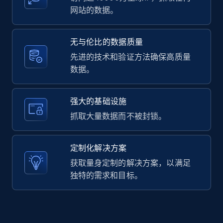
网站的数据。
LinkedIn posts - Discover user's articles by
无与伦比的数据质量
URL
先进的技术和验证方法确保高质量
URL, ID, User id, Use url, Title, Headline, Post
数据。
text, Date posted, and more.
11.3K+
1.5K+
注册使用
强大的基础设施
抓取大量数据而不被封锁。
LinkedIn posts - Discover posts by Profile
定制化解决方案
URL
获取量身定制的解决方案，以满足
URL, ID, User id, Use url, Title, Headline, Post
独特的需求和目标。
text, Date posted, and more.
11.3K+
1.5K+
注册使用