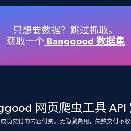
TikTok Shop
URL, Title, Available, Description, Currency, Initial
price, Final price, Discount percent, and more.
只想要数据？跳过抓取。
获取一个
Banggood 数据集
5.4K+
667+
注册使用
TikTok Shop - discover records by shop
url
nggood 网页爬虫工具 API
URL, Title, Available, Description, Currency, Initial
price, Final price, Discount percent, and more.
为成功交付的内容付费。无隐藏费用，失败交付不收
5.4K+
667+
注册使用