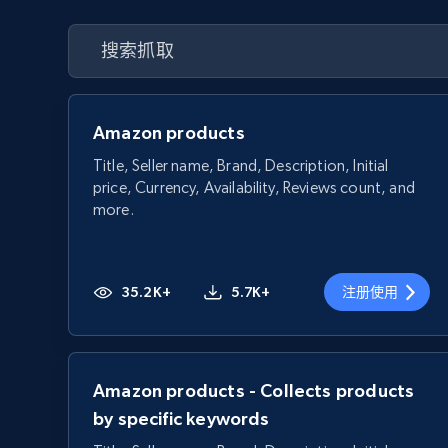
Amazon products
Title, Seller name, Brand, Description, Initial
price, Currency, Availability, Reviews count, and
more.
35.2K+
5.7K+
注册使用
Amazon products - Collects products
by specific keywords