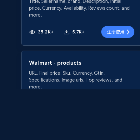
Title, Seller name, Brand, Description, Initial
price, Currency, Availability, Reviews count, and
more.
35.2K+
5.7K+
注册使用
Walmart - products
URL, Final price, Sku, Currency, Gtin,
Specifications, Image urls, Top reviews, and
more.
5.6K+
875+
注册使用