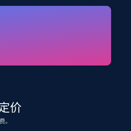
TikTok Shop - category
URL, Title, Available, Description, Currency, Initial
price, Final price, Discount percent, and more.
5.4K+
667+
注册使用
Amazon sellers info
Seller id, URL, Seller name, Description, Detailed
info, Stars, Feedbacks, Return policy, and more.
 定价
费。
2.5K+
378+
注册使用