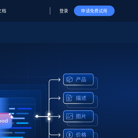
登录
文档
申请免费试用
据与洞察
据及洞察
源
公司
初创企业计划
零售情报
零售
新
起价
$2000/月
解锁实时电商洞察与AI驱动的业务推荐
洞察
联盟推荐
演示智能体
企业级数据服务
托管式数据
起价
为企业级数据收集量身定制
$1500/月
采集
信任中心
集成
Deep Lookup
测试版
Bright SDK
在海量级网页数据上运行复杂
查询