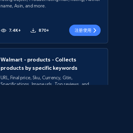
name, Asin, and more.
7.4K+
870+
注册使用
Walmart - products - Collects
products by specific keywords
URL, Final price, Sku, Currency, Gtin,
Specifications, Image urls, Top reviews, and
more.
5.6K+
875+
注册使用