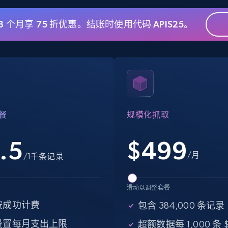
 3 个月享 75 折优惠。结账时使用代码 APIS25。
eBay - Gather data on products using
specified keywords
URL, Product id, Title, Seller name, Seller rating,
Seller reviews, Breadcrumbs, Root category, and
more.
餐
规模化抓取
2.5K+
359+
注册使用
.5
$
499
/月
/1千条记录
Google Shopping
滑动以调整套餐
URL, Product id, Title, Product description,
Rating, Reviews count, Images, Variations, and
按成功计费
包含 384,000 条记录
more.
设置每月支出上限
超额数据每 1,000 条 $