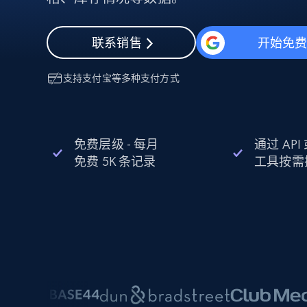
动态代理
起价
$5
$2.5/G
免费套餐
动态代理
5折
超40000万 万高速真人住宅代理
起价
联系销售
开始免
ISP 代理
$1.3/IP
数据中心代理
用于数据获取的高速代理
支持
支付宝
等多种支付方式
免费层级 - 每月
通过 AP
免费 5K 条记录
工具按需