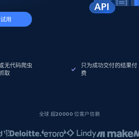
起价
数据中心代理
$0.9/IP
B
静态ISP代理
130万+ 超高速静态住宅代理
费试用
I 或无代码爬虫
只为成功交付的结果付
抓取
费
全球 超20000 位客户信赖