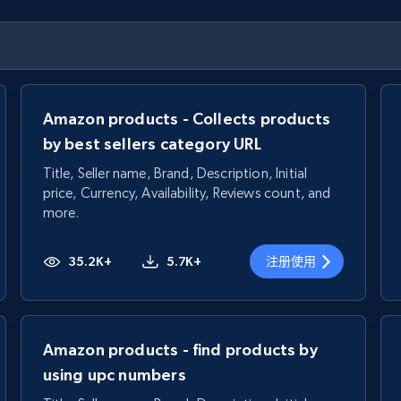
Amazon products - Collects products
by best sellers category URL
Title, Seller name, Brand, Description, Initial
price, Currency, Availability, Reviews count, and
more.
35.2K+
5.7K+
注册使用
Amazon products - find products by
using upc numbers