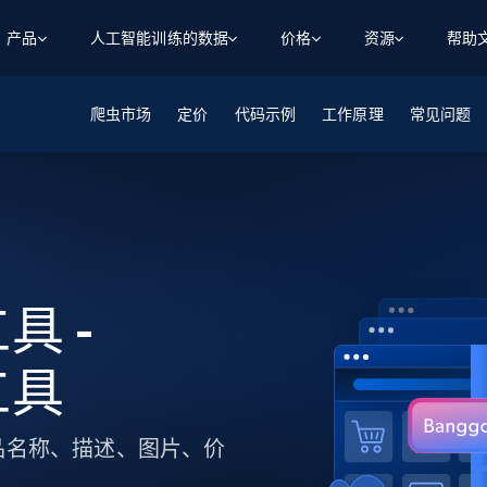
产品
人工智能训练的数据
价格
资源
帮助
爬虫市场
智能体 WEB 执行
数据源
数据源
定价
代码示例
工作原理
常见问题
数
数
资
学习中心
搜索及提取
抓取APIs
抓取APIs
起价
$1
$0.75/1k 记录条
请求
容
让 AI 应用具备搜索与爬取整个网络的能力
从 600+ 个网站获取实时数据
免费套餐
博客
领英
电商
社交媒体
ChatGPT
智能体浏览器
爬虫工作室定价
起价
爬虫工作室
练人形机
让智能体浏览网站并自动执行任务
$1/1k请求
案例研究
免费套餐
将任何网站转化为数据管道
亮数据 MCP
免费
起价
数据集
数据集
网络研讨会
站式工具包，全面解锁网页
请求
$250/100K 记录条
具 -
集
来自 600+ 个域名的预收集数据
起价
领英
电商
社交媒体
房地产
代理位置
缓存速递
$0.2/1k HTML
工具
缓存速递
实时网页数据，采集即交付
产品技术视频
D、产品名称、描述、图片、价