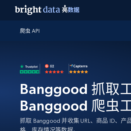
爬虫 API
网页数据抓取 API
多模态训练
网页数据抓取 API
工具
网页解锁 API
视频与媒体数据
网页解锁 API
起价
$1/ 每1 次
告别封锁和验证码
获得取之不尽的视频，图片及更多内
免费套餐
第三方工具集成
Discover API
视频信息流——为 VLA 准备就绪
免费
起价
爬虫 API
$1/1k请求
始终在线的代理实时网页发现
获取持续、定向的网页视频，用于训
浏览器扩展
器人策略
搜索引擎结果页 API
搜索引擎 API
起价
数据包
代理网络检查
按需获取多引擎搜索结果
$1/ 每1 次
Banggood 抓取工
免费套餐
为各行各业生成可直接用于LLM的数据
Google
Bing
Duckduckgo
Yandex
起价
网站地图
爬虫浏览器 API
爬虫浏览器 API
$5/GB
Banggood 爬虫
键启动内置隐匿模式的远程浏览器
代理基础设施
抓取 Banggood 并收集 URL、商品 I
代理服务
格、库存情况等数据。