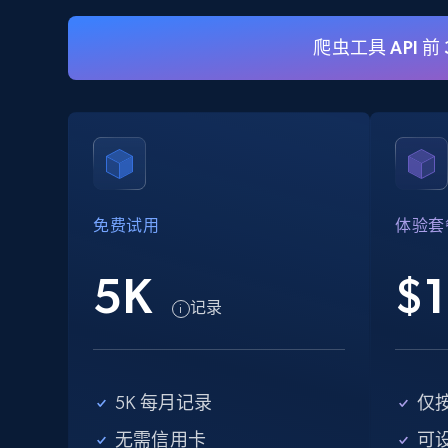
爬虫工具 API 前
eBay
URL, Product id, Title, Seller name, Seller rating,
Seller reviews, Breadcrumbs, Root category, and
more.
免费试用
体验套
2.5K+
359+
注册使用
5K
$1
记录
eBay - Collect records by category
URL, Product id, Title, Seller name, Seller rating,
Seller reviews, Breadcrumbs, Root category, and
5K 每月记录
仅
more.
无需信用卡
可