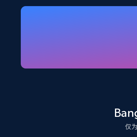
Walmart - products - Discover
products by using sku numbers
URL, Final price, Sku, Currency, Gtin,
Specifications, Image urls, Top reviews, and
more.
5.6K+
875+
注册使用
TikTok Shop - Collect TikTok shop
products by keywords search
Ba
URL, Title, Available, Description, Currency, Initial
price, Final price, Discount percent, and more.
仅
5.4K+
667+
注册使用