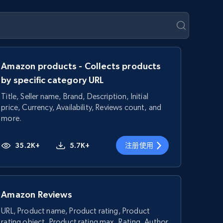
Amazon products - Collects products
by specific category URL
Title, Seller name, Brand, Description, Initial
price, Currency, Availability, Reviews count, and
more.
35.2K+
5.7K+
注册使用
Amazon Reviews
URL, Product name, Product rating, Product
rating object, Product rating max, Rating, Author