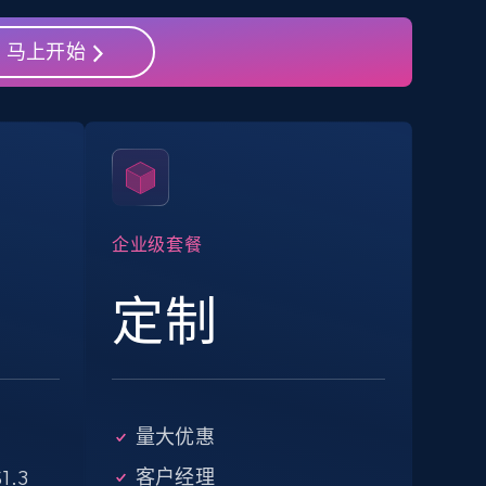
马上开始
eBay - Collect products from shops on
eBay
URL, Product id, Title, Seller name, Seller rating,
Seller reviews, Breadcrumbs, Root category, and
more.
企业级套餐
2.5K+
359+
注册使用
定制
Google Shopping - collects products
from web using keywords
量大优惠
URL, Product id, Title, Product description,
Rating, Reviews count, Images, Variations, and
客户经理
1.3
more.