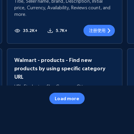
Title, Seller name, Brand, Description, Initial
price, Currency, Availability, Reviews count, and
more.
35.2K+
5.7K+
注册使用
Walmart - products - Find new
products by using specific category
URL
URL, Final price, Sku, Currency, Gtin,
Specifications, Image urls, Top reviews, and
Load more
more.
5.6K+
875+
注册使用