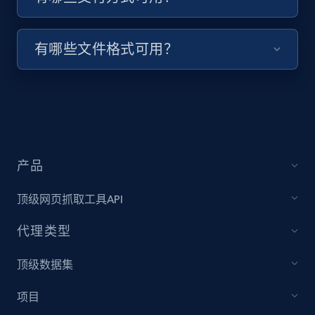
keyword and then apply relevant video
filters
有哪些文件格式可用？
URL, Title, Youtuber, Youtuber md5, Video url,
Video length, Likes, Views, and more.
8K+
713+
注册使用
产品
Youtube - Videos posts - Collect YouTube
posts by hashtags
顶级网页抓取工具API
URL, Title, Youtuber, Youtuber md5, Video url,
Video length, Likes, Views, and more.
代理类型
顶级数据集
8K+
713+
注册使用
项目