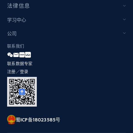
法律信息
Youtube - Videos posts - Discovery records
by Explore page URL
学习中心
URL, Title, Youtuber, Youtuber md5, Video url,
Video length, Likes, Views, and more.
公司
联系我们
8K+
713+
注册使用
联系数据专家
注册／登录
Youtube - Videos posts - Discovery videos
by podcast url
URL, Title, Youtuber, Youtuber md5, Video url,
Video length, Likes, Views, and more.
8K+
713+
注册使用
蜀ICP备18023585号