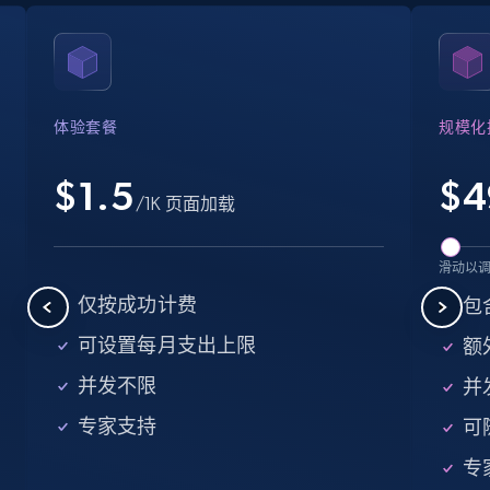
Crunchbase companies information
Name, URL, ID, Cb rank, Region, About,
Industries, Operating status, and more.
体验套餐
规模化
15.6K+
1.6K+
注册使用
$1.5
$
4
/1K 页面加载
Crunchbase companies information -
滑动以
Searching data by keyword
仅按成功计费
包
Name, URL, ID, Cb rank, Region, About,
可设置每月支出上限
额外
Industries, Operating status, and more.
并发不限
并
15.6K+
1.6K+
注册使用
专家支持
可
专