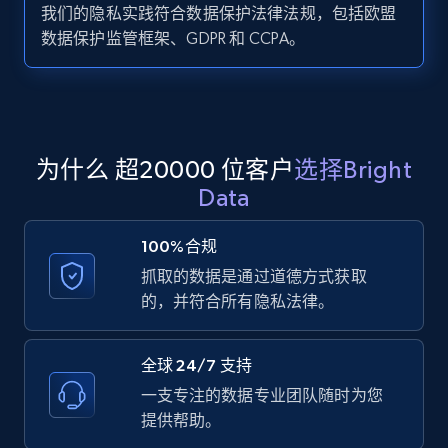
我们的隐私实践符合数据保护法律法规，包括欧盟
数据保护监管框架、GDPR 和 CCPA。
Zillow properties listing information -
Search by parameters on zillow and use the
direct link as input
Zpid, City, State, HomeStatus, Address,
为什么 超20000 位客户
选择Bright
IsListingClaimedByCurrentSignedInUser,
Data
IsCurrentSignedInAgentResponsible, Bedrooms,
and more.
100%合规
抓取的数据是通过道德方式获取
12K+
1.3K+
注册使用
的，并符合所有隐私法律。
全球 24/7 支持
LinkedIn posts
一支专注的数据专业团队随时为您
URL, ID, User id, Use url, Title, Headline, Post
提供帮助。
text, Date posted, and more.