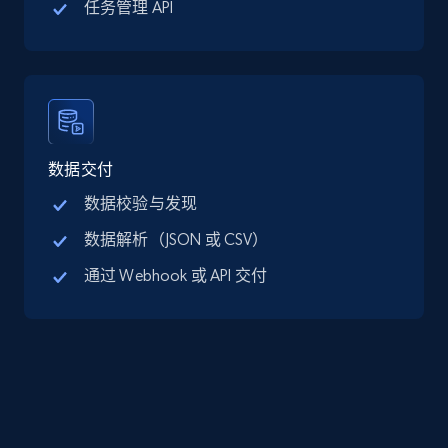
任务管理 API
Google Maps full information - discover
records by location search
Place id, URL, Country, Name, Category,
Address, Description, Business details, and
数据交付
more.
数据校验与发现
数据解析（JSON 或 CSV）
13.2K+
1.7K+
注册使用
通过 Webhook 或 API 交付
Google Maps full information - Collect
Google Maps Businesses data by place id
Place id, URL, Country, Name, Category,
Address, Description, Business details, and
more.