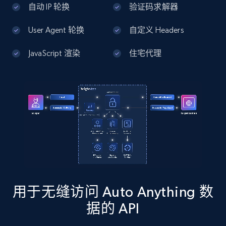
自动 IP 轮换
验证码求解器
13.2K+
1.7K+
注册使用
User Agent 轮换
自定义 Headers
JavaScript 渲染
住宅代理
Google Maps full information - Discover
new records by Customer ID
Place id, URL, Country, Name, Category,
Address, Description, Business details, and
more.
13.2K+
1.7K+
注册使用
用于无缝访问 Auto Anything 数
Instagram - Posts
据的 API
URL, User posted, Description, Hashtags, Num
comments, Date posted, Likes, Photos, and