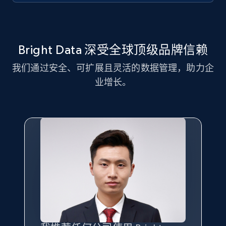
11.3K+
1.5K+
注册使用
Bright Data 深受全球顶级品牌信赖
我们通过安全、可扩展且灵活的数据管理，助力企
LinkedIn posts - Discover new posts
业增长。
company URL
URL, ID, User id, Use url, Title, Headline, Post
text, Date posted, and more.
11.3K+
1.5K+
注册使用
X (formerly Twitter) - Posts
ID, User posted, Name, Description, Date
posted, Photos, URL, Quoted post, and more.