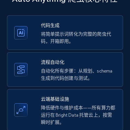
more.
35.2K+
5.7K+
注册使用
代码生成
将简单提示词转化为完整的爬虫代
码，开箱即用。
Amazon products - Collects products by
specific keywords
流程自动化
Title, Seller name, Brand, Description, Initial
自动化所有步骤：从规划、schema
price, Currency, Availability, Reviews count, and
生成到代码创建与测试。
more.
35.2K+
5.7K+
注册使用
云端基础设施
降低硬件与维护成本——所有算力都
运行在 Bright Data 托管云上，按需
瞬时扩展。
Amazon products - find products by using