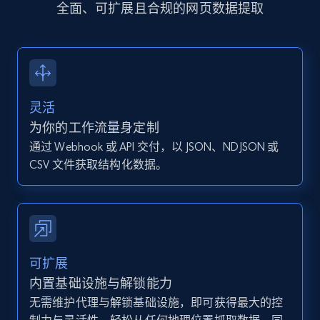
全面、可扩展且合规的网页数据提取
more.
13.2K+
1.6K+
注册使用
灵活
Instagram - Posts - Collects posts from a
为你的工作流量身定制
specific URLs by using profile URL
通过 Webhook 或 API 交付，以 JSON、NDJSON 或
URL, User posted, Description, Hashtags, Num
CSV 文件获取结构化数据。
comments, Date posted, Likes, Photos, and
more.
13.2K+
1.6K+
注册使用
可扩展
内置基础设施与解锁能力
无需维护代理与解锁基础设施，即可获得最大的控
Zillow properties listing information