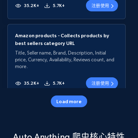
35.2K+
5.7K+
注册使用
Amazon products - Collects products by
best sellers category URL
Title, Seller name, Brand, Description, Initial
price, Currency, Availability, Reviews count, and
more.
35.2K+
5.7K+
注册使用
Load more
Amazon products - Collects products by
specific category URL
Title, Seller name, Brand, Description, Initial
Auto Anything 爬虫核心特性
price, Currency, Availability, Reviews count, and