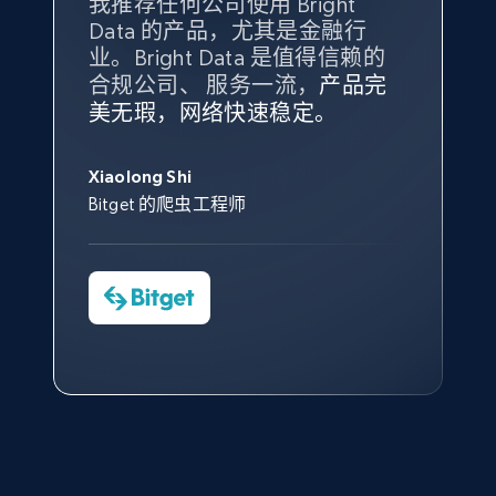
我推荐任何公司使用 Bright
最重要的是拥有
质量
最好、
数量
Data 的产品，尤其是金融行
最多的数据，而这正是 Bright
10.3K+
1.2K+
注册使用
业。Bright Data 是值得信赖的
Data 和 tgndata 发挥作用的地
合规公司、 服务一流，
方。
产品完
Bright Data 拥有自有代理基础
根据我的使用体验，Bright Data
我们对与 Bright Data 的合作感
我们对 Bright Data 的
可靠性
印
美无瑕，网络快速稳定。
设施，助您持续获取网络数据。
的服务价值不可估量。Bright
到非常满意。各方面都很不错，
象深刻，对整体服务也非常满
此外，他们的网页解锁工具还能
Data 帮助我们采集了充足的公
网络非常稳定，而我们对其客户
意。我们与客户经理保持着定期
X (formerly Twitter) - Posts - Collecting
George Koutsoudopoulos
帮助您轻松绕过烦人的验证码
共网络数据以满足需求，并通过
服务和支持团队也非常认可。
沟通，他的协助对我们非常有帮
Twitter posts URLs
Xiaolong Shi
tgndata 的首席执行官 (CEO)
（CAPTCHA）。
其支持团队和开发团队，让我们
助。
Bitget 的爬虫工程师
ID, User posted, Name, Description, Date
对许多流程进行了优化。
posted, Photos, URL, Quoted post, and more.
Cheddi Rai
Nicholas Renotte
Yorgos Panzaris
AdRetreaver CEO
数据科学专家
Charmagne Cruz
Convert Group 的 CTO
10.3K+
1.2K+
注册使用
—— Shopee Philippines Inc. 报告与分析、
点击观看
业务技术与定价负责人
X (formerly Twitter) - Posts - Getting x
posts by array of profiles
点击观看
ID, User posted, Name, Description, Date
posted, Photos, URL, Quoted post, and more.