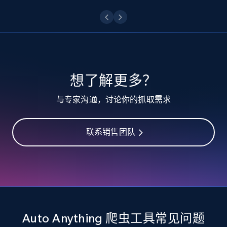
10.3K+
1.2K+
注册使用
TikTok - Profiles
想了解更多？
Account id, Nickname, Biography, Awg
与专家沟通，讨论你的抓取需求
engagement rate, Comment engagement rate,
Like engagement rate, Bio link, Predicted lang,
and more.
联系销售团队
8.3K+
962+
注册使用
TikTok - Profiles - Discover by search URL
and country
Auto Anything 爬虫工具常见问题