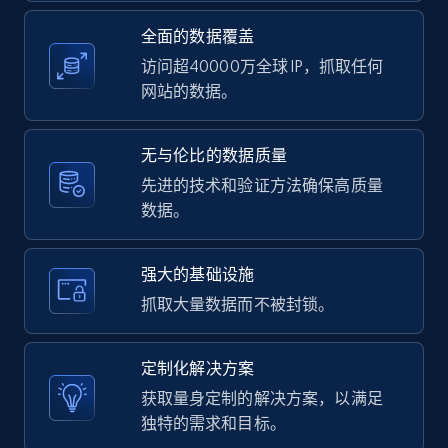
全面的数据覆盖
11.3K+
1.5K+
注册使用
访问超40000万全球 IP，抓取任何
网站的数据。
LinkedIn posts - Discover user's articles by
无与伦比的数据质量
URL
先进的技术和验证方法确保高质量
URL, ID, User id, Use url, Title, Headline, Post
数据。
text, Date posted, and more.
11.3K+
1.5K+
注册使用
强大的基础设施
抓取大量数据而不被封锁。
LinkedIn posts - Discover posts by Profile
定制化解决方案
URL
获取量身定制的解决方案，以满足
URL, ID, User id, Use url, Title, Headline, Post
独特的需求和目标。
text, Date posted, and more.