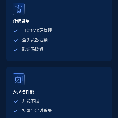
Linkedin job listings information - Discover
jobs by company URL
数据采集
URL, Job posting id, Job title, Company name,
自动化代理管理
Company id, Job location, Job summary, Job
全浏览器渲染
seniority level, and more.
验证码破解
15.3K+
2.2K+
注册使用
Google Maps full information
Place id, URL, Country, Name, Category,
大规模性能
Address, Description, Business details, and
more.
并发不限
批量与定时采集
13.2K+
1.7K+
注册使用