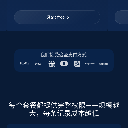
Linkedin job listings information
URL, Job posting id, Job title, Company name,
Start free
Company id, Job location, Job summary, Job
seniority level, and more.
15.3K+
2.2K+
注册使用
我们接受这些支付方式:
Linkedin job listings information - Discover
new jobs by keyword
URL, Job posting id, Job title, Company name,
Company id, Job location, Job summary, Job
seniority level, and more.
每个套餐都提供完整权限——规模越
大，每条记录成本越低
15.3K+
2.2K+
注册使用