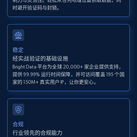
制力与灵活性。轻松从任何地理位置抓取数据，同
Zpid, City, State, HomeStatus, Address,
时避开验证码与封锁。
IsListingClaimedByCurrentSignedInUser,
IsCurrentSignedInAgentResponsible, Bedrooms,
and more.
12K+
1.3K+
注册使用
稳定
经实战验证的基础设施
Bright Data 平台为全球 20,000+ 家企业提供支持，
Zillow properties listing information -
提供 99.99% 运行时间保障，并可访问覆盖 195 个国
Discover by custom filters - location, home
家的 150M+ 真实用户 IP，让你更安心。
type and status
Zpid, City, State, HomeStatus, Address,
IsListingClaimedByCurrentSignedInUser,
IsCurrentSignedInAgentResponsible, Bedrooms,
and more.
合规
12K+
1.3K+
注册使用
行业领先的合规能力