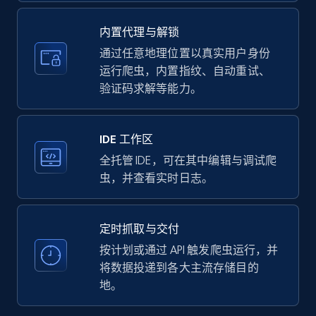
upc numbers
Title, Seller name, Brand, Description, Initial
内置代理与解锁
price, Currency, Availability, Reviews count, and
more.
通过任意地理位置以真实用户身份
运行爬虫，内置指纹、自动重试、
验证码求解等能力。
35.2K+
5.7K+
注册使用
IDE 工作区
LinkedIn company information
全托管 IDE，可在其中编辑与调试爬
虫，并查看实时日志。
ID, Name, Country code, Locations, Followers,
Employees in linkedin, About, Specialties, and
more.
定时抓取与交付
按计划或通过 API 触发爬虫运行，并
33.5K+
3.5K+
注册使用
将数据投递到各大主流存储目的
地。