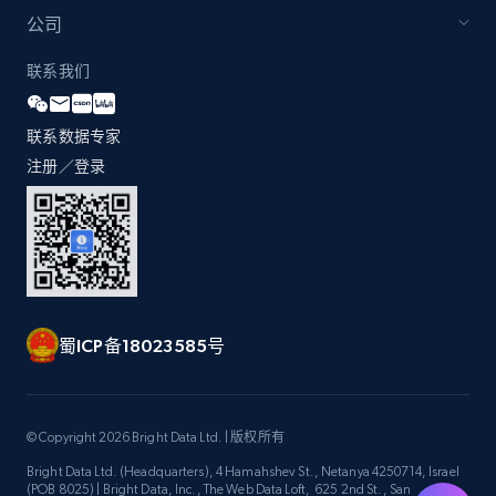
by Explore page URL
公司
URL, Title, Youtuber, Youtuber md5, Video url,
Video length, Likes, Views, and more.
联系我们
8.1K+
714+
注册使用
联系数据专家
注册／登录
Youtube - Videos posts - Discovery videos
by podcast url
URL, Title, Youtuber, Youtuber md5, Video url,
Video length, Likes, Views, and more.
蜀ICP备18023585号
8.1K+
714+
注册使用
© Copyright 2026 Bright Data Ltd. | 版权所有
Bright Data Ltd. (Headquarters), 4 Hamahshev St., Netanya 4250714, Israel
Amazon Reviews
(POB 8025) | Bright Data, Inc., The Web Data Loft, 625 2nd St., San