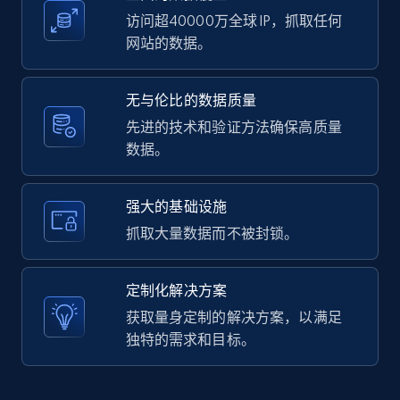
访问超40000万全球 IP，抓取任何
网站的数据。
LinkedIn posts - Discover user's articles by
无与伦比的数据质量
URL
先进的技术和验证方法确保高质量
URL, ID, User id, Use url, Title, Headline, Post
数据。
text, Date posted, and more.
11.3K+
1.5K+
注册使用
强大的基础设施
抓取大量数据而不被封锁。
LinkedIn posts - Discover posts by Profile
定制化解决方案
URL
获取量身定制的解决方案，以满足
URL, ID, User id, Use url, Title, Headline, Post
独特的需求和目标。
text, Date posted, and more.