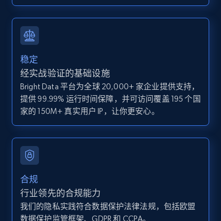
IsCurrentSignedInAgentResponsible, Bedrooms,
and more.
12K+
1.3K+
注册使用
稳定
经实战验证的基础设施
Bright Data 平台为全球 20,000+ 家企业提供支持，
Zillow properties listing information -
提供 99.99% 运行时间保障，并可访问覆盖 195 个国
Discover by custom filters - location, home
家的 150M+ 真实用户 IP，让你更安心。
type and status
Zpid, City, State, HomeStatus, Address,
IsListingClaimedByCurrentSignedInUser,
IsCurrentSignedInAgentResponsible, Bedrooms,
and more.
合规
12K+
1.3K+
注册使用
行业领先的合规能力
我们的隐私实践符合数据保护法律法规，包括欧盟
数据保护监管框架、GDPR 和 CCPA。