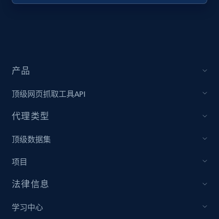
URL, Title, Youtuber, Youtuber md5, Video url,
Video length, Likes, Views, and more.
8.1K+
714+
注册使用
产品
顶级网页抓取工具API
Youtube - Videos posts - Collect YouTube
posts by hashtags
代理类型
URL, Title, Youtuber, Youtuber md5, Video url,
Video length, Likes, Views, and more.
顶级数据集
项目
8.1K+
714+
注册使用
法律信息
学习中心
Youtube - Videos posts - Discovery records