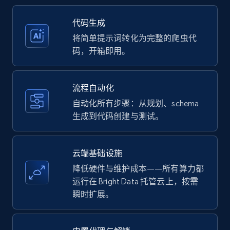
35.2K+
5.7K+
注册使用
代码生成
将简单提示词转化为完整的爬虫代
码，开箱即用。
Amazon products - Collects products by
specific keywords
流程自动化
Title, Seller name, Brand, Description, Initial
自动化所有步骤：从规划、schema
price, Currency, Availability, Reviews count, and
生成到代码创建与测试。
more.
35.2K+
5.7K+
注册使用
云端基础设施
降低硬件与维护成本——所有算力都
运行在 Bright Data 托管云上，按需
瞬时扩展。
Amazon products - find products by using
upc numbers
Title, Seller name, Brand, Description, Initial