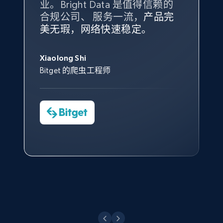
业。Bright Data 是值得信赖的
Data 和 tgndata 发挥作用的地
合规公司、 服务一流，
方。
产品完
Bright Data 拥有自有代理基础
根据我的使用体验，Bright Data
我们对与 Bright Data 的合作感
我们对 Bright Data 的
可靠性
印
美无瑕，网络快速稳定。
设施，助您持续获取网络数据。
的服务价值不可估量。Bright
到非常满意。各方面都很不错，
象深刻，对整体服务也非常满
此外，他们的网页解锁工具还能
Data 帮助我们采集了充足的公
网络非常稳定，而我们对其客户
意。我们与客户经理保持着定期
X (formerly Twitter) - Posts - Collecting
George Koutsoudopoulos
帮助您轻松绕过烦人的验证码
共网络数据以满足需求，并通过
服务和支持团队也非常认可。
沟通，他的协助对我们非常有帮
Twitter posts URLs
Xiaolong Shi
tgndata 的首席执行官 (CEO)
（CAPTCHA）。
其支持团队和开发团队，让我们
助。
Bitget 的爬虫工程师
ID, User posted, Name, Description, Date
对许多流程进行了优化。
posted, Photos, URL, Quoted post, and more.
Cheddi Rai
Nicholas Renotte
Yorgos Panzaris
AdRetreaver CEO
数据科学专家
Charmagne Cruz
Convert Group 的 CTO
10.3K+
1.2K+
注册使用
—— Shopee Philippines Inc. 报告与分析、
点击观看
业务技术与定价负责人
X (formerly Twitter) - Posts - Getting x
posts by array of profiles
点击观看
ID, User posted, Name, Description, Date
posted, Photos, URL, Quoted post, and more.