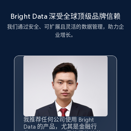
11.3K+
1.5K+
注册使用
Bright Data 深受全球顶级品牌信赖
我们通过安全、可扩展且灵活的数据管理，助力企
LinkedIn posts - Discover new posts
业增长。
company URL
URL, ID, User id, Use url, Title, Headline, Post
text, Date posted, and more.
11.3K+
1.5K+
注册使用
X (formerly Twitter) - Posts
ID, User posted, Name, Description, Date
posted, Photos, URL, Quoted post, and more.
我推荐任何公司使用 Bright
最重要的是拥有
质量
最好、
数量
Data 的产品，尤其是金融行
最多的数据，而这正是 Bright
10.3K+
1.2K+
注册使用