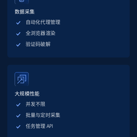
Linkedin job listings information - Discover
jobs by company URL
数据采集
URL, Job posting id, Job title, Company name,
自动化代理管理
Company id, Job location, Job summary, Job
全浏览器渲染
seniority level, and more.
验证码破解
15.3K+
2.2K+
注册使用
Google Maps full information
Place id, URL, Country, Name, Category,
大规模性能
Address, Description, Business details, and
more.
并发不限
批量与定时采集
13.2K+
1.7K+
注册使用
任务管理 API