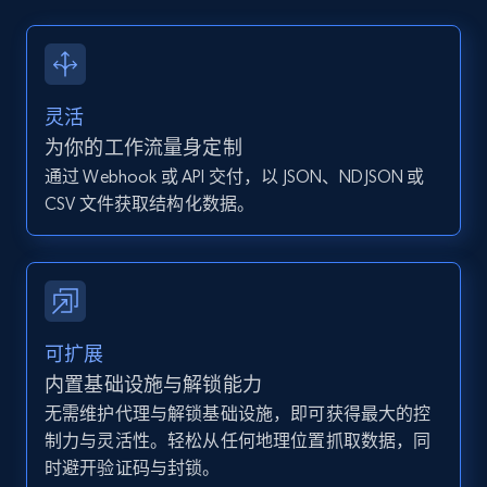
13.2K+
1.6K+
注册使用
灵活
Instagram - Posts - Collects posts from a
为你的工作流量身定制
specific URLs by using profile URL
通过 Webhook 或 API 交付，以 JSON、NDJSON 或
URL, User posted, Description, Hashtags, Num
CSV 文件获取结构化数据。
comments, Date posted, Likes, Photos, and
more.
13.2K+
1.6K+
注册使用
可扩展
内置基础设施与解锁能力
无需维护代理与解锁基础设施，即可获得最大的控
Zillow properties listing information
制力与灵活性。轻松从任何地理位置抓取数据，同
Zpid, City, State, HomeStatus, Address,
时避开验证码与封锁。
IsListingClaimedByCurrentSignedInUser,