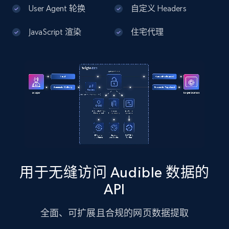
13.2K+
1.7K+
注册使用
User Agent 轮换
自定义 Headers
JavaScript 渲染
住宅代理
Google Maps full information - Discover
new records by Customer ID
Place id, URL, Country, Name, Category,
Address, Description, Business details, and
more.
13.2K+
1.7K+
注册使用
用于无缝访问 Audible 数据的
Instagram - Posts
API
URL, User posted, Description, Hashtags, Num
comments, Date posted, Likes, Photos, and
全面、可扩展且合规的网页数据提取
more.