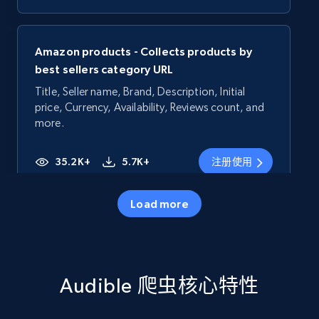
Amazon products - Collects products by
best sellers category URL
Title, Seller name, Brand, Description, Initial
price, Currency, Availability, Reviews count, and
more.
35.2K+
5.7K+
注册使用
Load more
Amazon products - Collects products by
specific category URL
Title, Seller name, Brand, Description, Initial
Audible 爬虫核心特性
price, Currency, Availability, Reviews count, and
more.