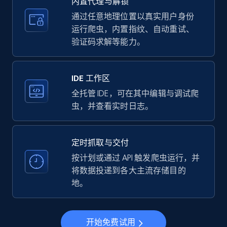
内置代理与解锁
price, Currency, Availability, Reviews count, and
more.
通过任意地理位置以真实用户身份
运行爬虫，内置指纹、自动重试、
验证码求解等能力。
35.2K+
5.7K+
注册使用
IDE 工作区
LinkedIn company information
全托管 IDE，可在其中编辑与调试爬
虫，并查看实时日志。
ID, Name, Country code, Locations, Followers,
Employees in linkedin, About, Specialties, and
more.
定时抓取与交付
按计划或通过 API 触发爬虫运行，并
33.5K+
3.5K+
注册使用
将数据投递到各大主流存储目的
地。
Instagram - Profiles
开始免费试用
Account, Fbid, ID, Followers, Posts count, Is