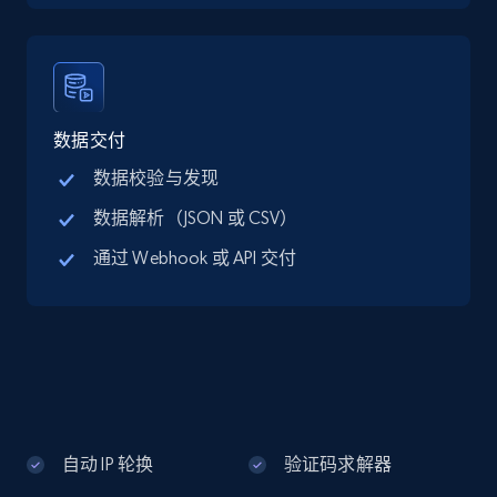
Google Maps full information - discover
records by location search
Place id, URL, Country, Name, Category,
Address, Description, Business details, and
数据交付
more.
数据校验与发现
数据解析（JSON 或 CSV）
13.2K+
1.7K+
注册使用
通过 Webhook 或 API 交付
Google Maps full information - Collect
Google Maps Businesses data by place id
Place id, URL, Country, Name, Category,
Address, Description, Business details, and
more.
自动 IP 轮换
验证码求解器