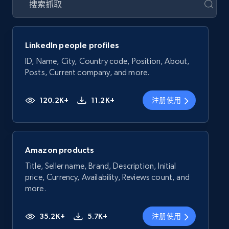
LinkedIn people profiles
ID, Name, City, Country code, Position, About,
Posts, Current company, and more.
120.2K+
11.2K+
注册使用
Amazon products
Title, Seller name, Brand, Description, Initial
price, Currency, Availability, Reviews count, and
more.
35.2K+
5.7K+
注册使用