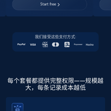
URL, Job posting id, Job title, Company name,
Start free
Company id, Job location, Job summary, Job
seniority level, and more.
15.3K+
2.2K+
注册使用
我们接受这些支付方式:
Linkedin job listings information - Discover
new jobs by keyword
URL, Job posting id, Job title, Company name,
Company id, Job location, Job summary, Job
seniority level, and more.
每个套餐都提供完整权限——规模越
大，每条记录成本越低
15.3K+
2.2K+
注册使用