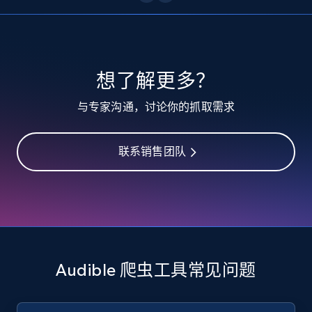
10.3K+
1.2K+
注册使用
TikTok - Profiles
想了解更多？
Account id, Nickname, Biography, Awg
与专家沟通，讨论你的抓取需求
engagement rate, Comment engagement rate,
Like engagement rate, Bio link, Predicted lang,
and more.
联系销售团队
8.3K+
963+
注册使用
TikTok - Profiles - Discover by search URL
and country
Audible 爬虫工具常见问题
Account id, Nickname, Biography, Awg
engagement rate, Comment engagement rate,