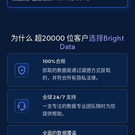
Zillow properties listing information -
Search by parameters on zillow and use the
direct link as input
Zpid, City, State, HomeStatus, Address,
为什么 超20000 位客户
选择Bright
IsListingClaimedByCurrentSignedInUser,
Data
IsCurrentSignedInAgentResponsible, Bedrooms,
and more.
100%合规
抓取的数据是通过道德方式获取
12K+
1.3K+
注册使用
的，并符合所有隐私法律。
全球 24/7 支持
LinkedIn posts
一支专注的数据专业团队随时为您
URL, ID, User id, Use url, Title, Headline, Post
提供帮助。
text, Date posted, and more.
全面的数据覆盖
11.3K+
1.5K+
注册使用