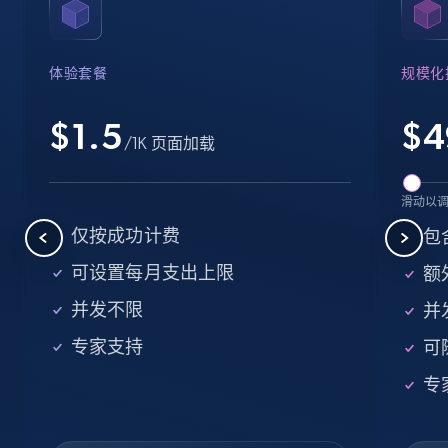
Name, URL, ID, Cb rank, Region, About,
Industries, Operating status, and more.
体验套餐
规模化
15.6K+
1.6K+
注册使用
$1.5
$
4
/1K 页面加载
Crunchbase companies information -
滑动以
Searching data by keyword
仅按成功计费
包
Name, URL, ID, Cb rank, Region, About,
可设置每月支出上限
额外
Industries, Operating status, and more.
并发不限
并
15.6K+
1.6K+
注册使用
专家支持
可
专
Linkedin job listings information