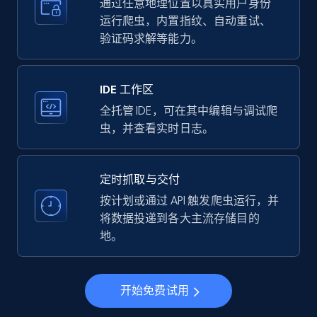
more.
通过任意地理位置以真实用户身份
运行爬虫，内置指纹、自动重试、
验证码求解等能力。
35.3K+
5.7K+
注册使用
IDE 工作区
LinkedIn company information
全托管 IDE，可在其中编辑与调试爬
虫，并查看实时日志。
ID, Name, Country code, Locations, Followers,
Employees in linkedin, About, Specialties, and
more.
定时抓取与交付
按计划或通过 API 触发爬虫运行，并
33.5K+
3.5K+
注册使用
将数据投递到各大主流存储目的
地。
Instagram - Profiles
开始免费试用
Account, Fbid, ID, Followers, Posts count, Is
business account, Is professional account, Is