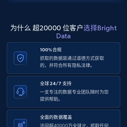
Zillow properties listing information -
Search by parameters on zillow and use the
direct link as input
Zpid, City, State, HomeStatus, Address,
为什么 超20000 位客户
选择Bright
IsListingClaimedByCurrentSignedInUser,
Data
IsCurrentSignedInAgentResponsible, Bedrooms,
and more.
100%合规
抓取的数据是通过道德方式获取
12K+
1.3K+
注册使用
的，并符合所有隐私法律。
全球 24/7 支持
LinkedIn posts
一支专注的数据专业团队随时为您
URL, ID, User id, Use url, Title, Headline, Post
提供帮助。
text, Date posted, and more.
全面的数据覆盖
11.3K+
1.5K+
注册使用
访问超40000万全球 IP，抓取任何