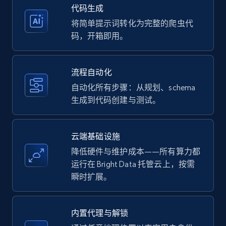
35.3K+
5.7K+
注册使用
代码生成
将简单提示词转化为完整的爬虫代
码，开箱即用。
Amazon products - Collects products by
specific keywords
流程自动化
Title, Seller name, Brand, Description, Initial
自动化所有步骤：从规划、schema
price, Currency, Availability, Reviews count, and
生成到代码创建与测试。
more.
35.3K+
5.7K+
注册使用
云端基础设施
降低硬件与维护成本——所有算力都
运行在 Bright Data 托管云上，按需
瞬时扩展。
Amazon products - find products by using
upc numbers
Title, Seller name, Brand, Description, Initial
内置代理与解锁
price, Currency, Availability, Reviews count, and