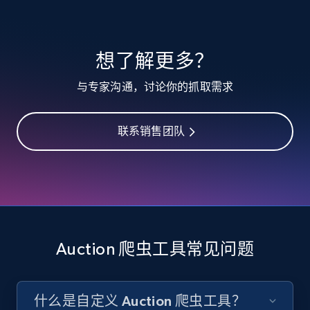
TikTok - Profiles
想了解更多？
Account id, Nickname, Biography, Awg
与专家沟通，讨论你的抓取需求
engagement rate, Comment engagement rate,
Like engagement rate, Bio link, Predicted lang,
and more.
联系销售团队
8.3K+
963+
注册使用
TikTok - Profiles - Discover by search URL
and country
Auction 爬虫工具常见问题
Account id, Nickname, Biography, Awg
engagement rate, Comment engagement rate,
Like engagement rate, Bio link, Predicted lang,
什么是自定义 Auction 爬虫工具？
and more.