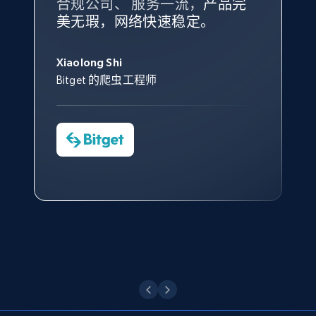
合规公司、 服务一流，
方。
产品完
Bright Data 拥有自有代理基础
根据我的使用体验，Bright Data
我们对与 Bright Data 的合作感
我们对 Bright Data 的
可靠性
印
美无瑕，网络快速稳定。
设施，助您持续获取网络数据。
的服务价值不可估量。Bright
到非常满意。各方面都很不错，
象深刻，对整体服务也非常满
此外，他们的网页解锁工具还能
Data 帮助我们采集了充足的公
网络非常稳定，而我们对其客户
意。我们与客户经理保持着定期
X (formerly Twitter) - Posts - Collecting
George Koutsoudopoulos
帮助您轻松绕过烦人的验证码
共网络数据以满足需求，并通过
服务和支持团队也非常认可。
沟通，他的协助对我们非常有帮
Twitter posts URLs
Xiaolong Shi
tgndata 的首席执行官 (CEO)
（CAPTCHA）。
其支持团队和开发团队，让我们
助。
Bitget 的爬虫工程师
ID, User posted, Name, Description, Date
对许多流程进行了优化。
posted, Photos, URL, Quoted post, and more.
Cheddi Rai
Nicholas Renotte
Yorgos Panzaris
AdRetreaver CEO
数据科学专家
Charmagne Cruz
Convert Group 的 CTO
10.3K+
1.2K+
注册使用
—— Shopee Philippines Inc. 报告与分析、
点击观看
业务技术与定价负责人
X (formerly Twitter) - Posts - Getting x
posts by array of profiles
点击观看
ID, User posted, Name, Description, Date
posted, Photos, URL, Quoted post, and more.
10.3K+
1.2K+
注册使用