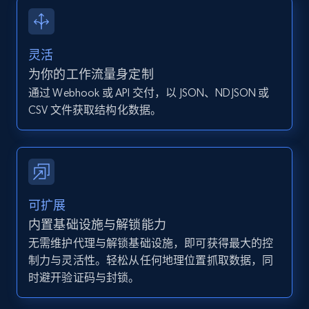
13.2K+
1.6K+
注册使用
灵活
Instagram - Posts - Collects posts from a
为你的工作流量身定制
specific URLs by using profile URL
通过 Webhook 或 API 交付，以 JSON、NDJSON 或
URL, User posted, Description, Hashtags, Num
CSV 文件获取结构化数据。
comments, Date posted, Likes, Photos, and
more.
13.2K+
1.6K+
注册使用
可扩展
内置基础设施与解锁能力
无需维护代理与解锁基础设施，即可获得最大的控
Zillow properties listing information
制力与灵活性。轻松从任何地理位置抓取数据，同
Zpid, City, State, HomeStatus, Address,
时避开验证码与封锁。
IsListingClaimedByCurrentSignedInUser,
IsCurrentSignedInAgentResponsible, Bedrooms,