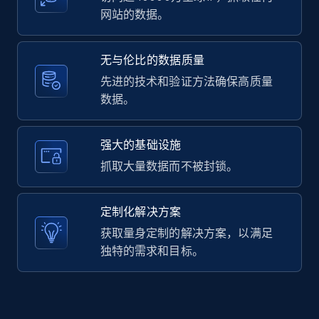
网站的数据。
LinkedIn posts - Discover user's articles by
无与伦比的数据质量
URL
先进的技术和验证方法确保高质量
URL, ID, User id, Use url, Title, Headline, Post
数据。
text, Date posted, and more.
11.3K+
1.5K+
注册使用
强大的基础设施
抓取大量数据而不被封锁。
LinkedIn posts - Discover posts by Profile
定制化解决方案
URL
获取量身定制的解决方案，以满足
URL, ID, User id, Use url, Title, Headline, Post
独特的需求和目标。
text, Date posted, and more.
11.3K+
1.5K+
注册使用