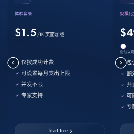
Industries, Operating status, and more.
体验套餐
规模化
15.6K+
1.6K+
注册使用
$1.5
$
4
/1K 页面加载
Crunchbase companies information -
滑动以
Searching data by keyword
仅按成功计费
包
Name, URL, ID, Cb rank, Region, About,
可设置每月支出上限
额外
Industries, Operating status, and more.
并发不限
并
15.6K+
1.6K+
注册使用
专家支持
可
专
Linkedin job listings information
URL, Job posting id, Job title, Company name,
Start free