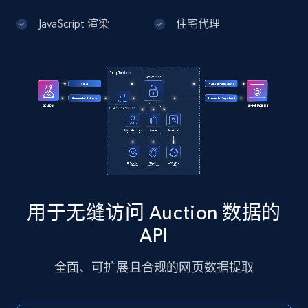
JavaScript 渲染
住宅代理
Google Maps full information - Discover
new records by Customer ID
Place id, URL, Country, Name, Category,
Address, Description, Business details, and
more.
13.3K+
1.7K+
注册使用
用于无缝访问 Auction 数据的
Instagram - Posts
API
URL, User posted, Description, Hashtags, Num
comments, Date posted, Likes, Photos, and
全面、可扩展且合规的网页数据提取
more.