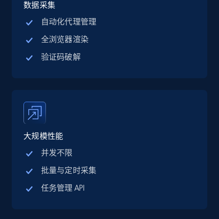
jobs by company URL
数据采集
URL, Job posting id, Job title, Company name,
自动化代理管理
Company id, Job location, Job summary, Job
全浏览器渲染
seniority level, and more.
验证码破解
15.3K+
2.2K+
注册使用
Google Maps full information
Place id, URL, Country, Name, Category,
大规模性能
Address, Description, Business details, and
more.
并发不限
批量与定时采集
13.3K+
1.7K+
注册使用
任务管理 API