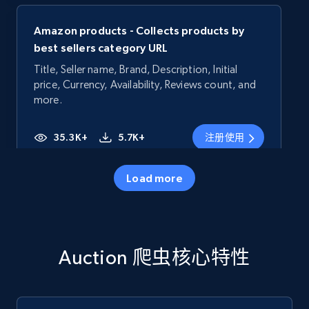
Amazon products - Collects products by
best sellers category URL
Title, Seller name, Brand, Description, Initial
price, Currency, Availability, Reviews count, and
more.
35.3K+
5.7K+
注册使用
Load more
Amazon products - Collects products by
specific category URL
Title, Seller name, Brand, Description, Initial
Auction 爬虫核心特性
price, Currency, Availability, Reviews count, and
more.