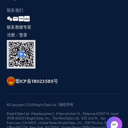
URL, Title, Youtuber, Youtuber md5, Video url,
Video length, Likes, Views, and more.
联系我们
8.1K+
714+
注册使用
联系数据专家
注册／登录
Youtube - Videos posts - Discovery videos
by podcast url
URL, Title, Youtuber, Youtuber md5, Video url,
Video length, Likes, Views, and more.
蜀ICP备18023585号
8.1K+
714+
注册使用
© Copyright 2026 Bright Data Ltd. | 版权所有
Bright Data Ltd. (Headquarters), 4 Hamahshev St., Netanya 4250714, Israel
Amazon Reviews
(POB 8025) | Bright Data, Inc., The Web Data Loft, 625 2nd St., San
Francisco, CA 94107, United States Bright Data, Inc., 500 7th Ave, 9th Floor
URL, Product name, Product rating, Product
Office 9A1234, New York, NY 10018, United States | IPPN Group Ltd.