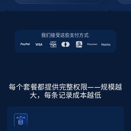
Company id, Job location, Job summary, Job
seniority level, and more.
15.3K+
2.2K+
注册使用
我们接受这些支付方式:
Linkedin job listings information - Discover
new jobs by keyword
URL, Job posting id, Job title, Company name,
Company id, Job location, Job summary, Job
seniority level, and more.
每个套餐都提供完整权限——规模越
大，每条记录成本越低
15.3K+
2.2K+
注册使用
Linkedin job listings information - Discover