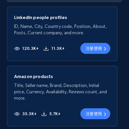
LinkedIn people profiles
ID, Name, City, Country code, Position, About,
Posts, Current company, and more.
120.3K+
11.3K+
注册使用
Amazon products
Title, Seller name, Brand, Description, Initial
price, Currency, Availability, Reviews count, and
more.
35.3K+
5.7K+
注册使用