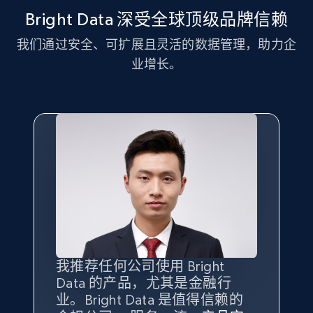
Bright Data 深受全球顶级品牌信赖
我们通过安全、可扩展且灵活的数据管理，助力企
LinkedIn posts - Discover new posts
业增长。
company URL
URL, ID, User id, Use url, Title, Headline, Post
text, Date posted, and more.
11.3K+
1.5K+
注册使用
X (formerly Twitter) - Posts
ID, User posted, Name, Description, Date
posted, Photos, URL, Quoted post, and more.
我推荐任何公司使用 Bright
最重要的是拥有
质量
最好、
数量
Data 的产品，尤其是金融行
最多的数据，而这正是 Bright
10.3K+
1.2K+
注册使用
业。Bright Data 是值得信赖的
Data 和 tgndata 发挥作用的地