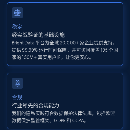
and more.
12K+
1.3K+
注册使用
稳定
经实战验证的基础设施
Bright Data 平台为全球 20,000+ 家企业提供支持，
Zillow properties listing information -
提供 99.99% 运行时间保障，并可访问覆盖 195 个国
Discover by custom filters - location, home
家的 150M+ 真实用户 IP，让你更安心。
type and status
Zpid, City, State, HomeStatus, Address,
IsListingClaimedByCurrentSignedInUser,
IsCurrentSignedInAgentResponsible, Bedrooms,
and more.
合规
12K+
1.3K+
注册使用
行业领先的合规能力
我们的隐私实践符合数据保护法律法规，包括欧盟
数据保护监管框架、GDPR 和 CCPA。