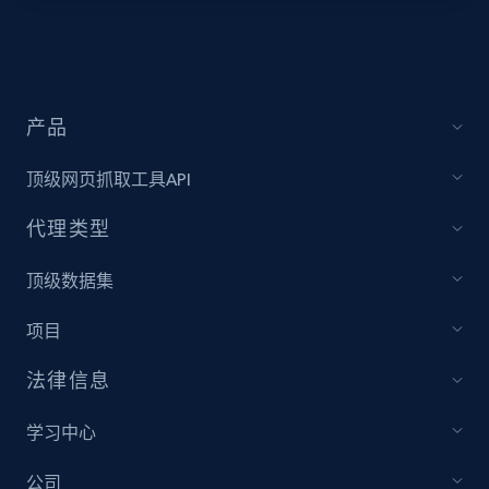
Video length, Likes, Views, and more.
8.1K+
714+
注册使用
产品
顶级网页抓取工具API
Youtube - Videos posts - Collect YouTube
posts by hashtags
代理类型
URL, Title, Youtuber, Youtuber md5, Video url,
Video length, Likes, Views, and more.
顶级数据集
项目
8.1K+
714+
注册使用
法律信息
学习中心
Youtube - Videos posts - Discovery records
by Explore page URL
公司