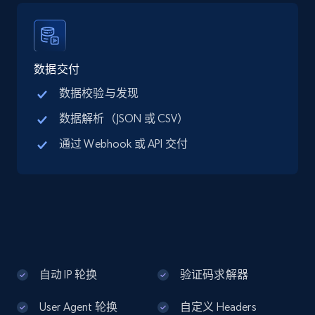
Google Maps full information - discover
records by location search
Place id, URL, Country, Name, Category,
Address, Description, Business details, and
数据交付
more.
数据校验与发现
数据解析（JSON 或 CSV）
13.3K+
1.7K+
注册使用
通过 Webhook 或 API 交付
Google Maps full information - Collect
Google Maps Businesses data by place id
Place id, URL, Country, Name, Category,
Address, Description, Business details, and
more.
自动 IP 轮换
验证码求解器
13.3K+
1.7K+
注册使用
User Agent 轮换
自定义 Headers