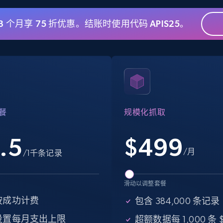
 3 个月享 75 折优惠。结账时使用代码 APIS25。
eBay - Gather data on products using
specified keywords
URL, Product id, Title, Seller name, Seller rating,
Seller reviews, Breadcrumbs, Root category, and
more.
餐
规模化抓取
2.5K+
359+
注册使用
.5
$
499
/月
/1千条记录
Google Shopping
滑动以调整套餐
URL, Product id, Title, Product description,
Rating, Reviews count, Images, Variations, and
按成功计费
包含 384,000 条记录
more.
设置每月支出上限
超额数据每 1,000 条 $