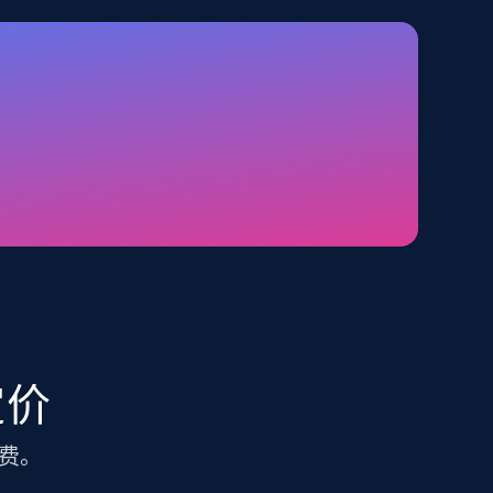
TikTok Shop - category
URL, Title, Available, Description, Currency, Initial
price, Final price, Discount percent, and more.
5.4K+
667+
注册使用
Amazon sellers info
Seller id, URL, Seller name, Description, Detailed
info, Stars, Feedbacks, Return policy, and more.
定价
费。
2.5K+
378+
注册使用