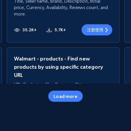
Title, Seller name, Brand, Description, Initial
price, Currency, Availability, Reviews count, and
more.
35.2K+
5.7K+
注册使用
Walmart - products - Find new
products by using specific category
URL
URL, Final price, Sku, Currency, Gtin,
Specifications, Image urls, Top reviews, and
Load more
more.
5.6K+
875+
注册使用