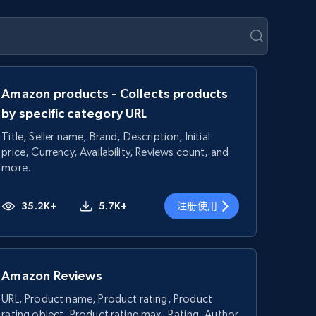
Amazon products - Collects products
by specific category URL
Title, Seller name, Brand, Description, Initial
price, Currency, Availability, Reviews count, and
more.
35.2K+
5.7K+
注册使用
Amazon Reviews
URL, Product name, Product rating, Product
rating object, Product rating max, Rating, Author