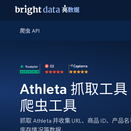
爬虫 API
网页数据抓取 API
多模态训练
网页数据抓取 API
工具
网页解锁 API
视频与媒体数据
网页解锁 API
起价
$1/ 每1 次
告别封锁和验证码
获得取之不尽的视频，图片及更多内
免费套餐
第三方工具集成
Discover API
视频信息流——为 VLA 准备就绪
免费
起价
爬虫 API
$1/1k请求
始终在线的代理实时网页发现
获取持续、定向的网页视频，用于训
浏览器扩展
器人策略
搜索引擎结果页 API
搜索引擎 API
起价
数据包
代理网络检查
按需获取多引擎搜索结果
$1/ 每1 次
Athleta 抓取工具 -
免费套餐
为各行各业生成可直接用于LLM的数据
Google
Bing
Duckduckgo
Yandex
起价
网站地图
爬虫浏览器 API
爬虫浏览器 API
$5/GB
爬虫工具
键启动内置隐匿模式的远程浏览器
代理基础设施
抓取 Athleta 并收集 URL、商品 ID
代理服务
库存情况等数据。