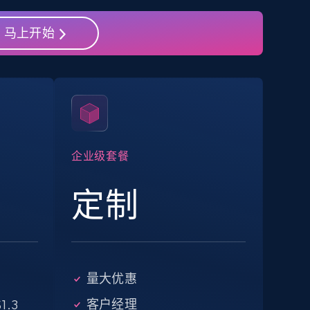
马上开始
eBay - Collect products from shops on
eBay
URL, Product id, Title, Seller name, Seller rating,
Seller reviews, Breadcrumbs, Root category, and
more.
企业级套餐
2.5K+
359+
注册使用
定制
Google Shopping - collects products
from web using keywords
量大优惠
URL, Product id, Title, Product description,
Rating, Reviews count, Images, Variations, and
客户经理
1.3
more.