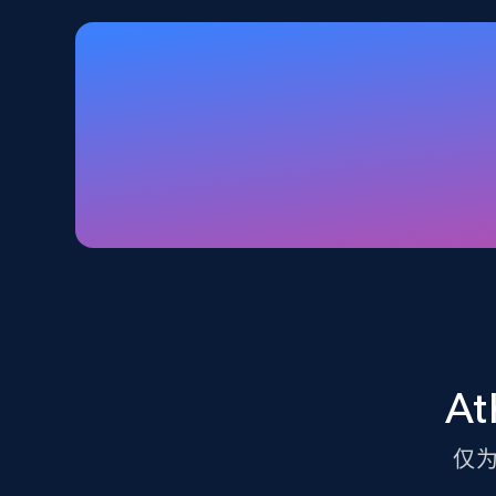
Walmart - products - Discover
products by using sku numbers
URL, Final price, Sku, Currency, Gtin,
Specifications, Image urls, Top reviews, and
more.
5.6K+
875+
注册使用
TikTok Shop - Collect TikTok shop
products by keywords search
A
URL, Title, Available, Description, Currency, Initial
price, Final price, Discount percent, and more.
仅
5.4K+
667+
注册使用