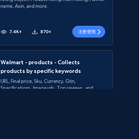
name, Asin, and more.
7.4K+
870+
注册使用
Walmart - products - Collects
products by specific keywords
URL, Final price, Sku, Currency, Gtin,
Specifications, Image urls, Top reviews, and
more.
5.6K+
875+
注册使用