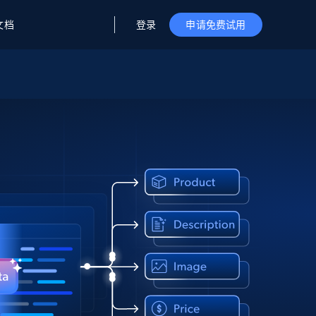
登录
文档
申请免费试用
据与洞察
据及洞察
源
公司
初创企业计划
零售情报
零售
新
起价
$2000/月
解锁实时电商洞察与AI驱动的业务推荐
洞察
联盟推荐
演示智能体
企业级数据服务
托管式数据
起价
为企业级数据收集量身定制
$1500/月
采集
信任中心
集成
Deep Lookup
测试版
Bright SDK
在海量级网页数据上运行复杂
查询