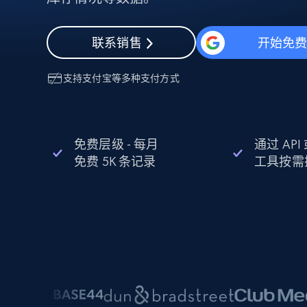
动态代理
起价
$5
$2.5/G
免费套餐
动态代理
5折
超40000万 万高速真人住宅代理
起价
联系销售
开始免
ISP 代理
$1.3/IP
数据中心代理
用于数据获取的高速代理
支持
支付宝
等多种支付方式
免费层级 - 每月
通过 AP
免费 5K 条记录
工具按需