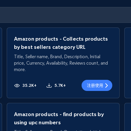
Amazon products - Collects products
by best sellers category URL
Title, Seller name, Brand, Description, Initial
price, Currency, Availability, Reviews count, and
more.
35.2K+
5.7K+
注册使用
Amazon products - find products by
using upc numbers