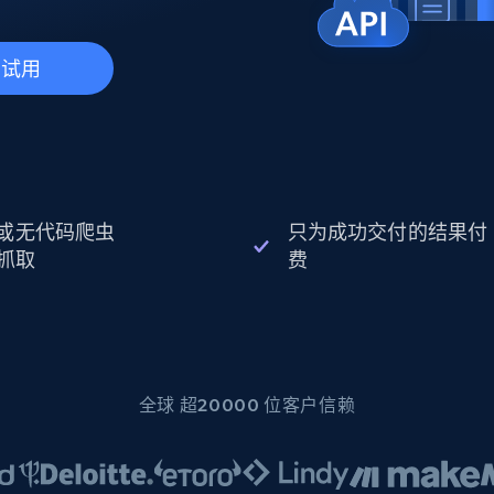
起价
数据中心代理
$0.9/IP
B
静态ISP代理
130万+ 超高速静态住宅代理
费试用
I 或无代码爬虫
只为成功交付的结果付
抓取
费
全球 超20000 位客户信赖