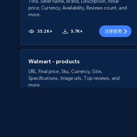
Title, Seller name, Brand, Description, Initial
price, Currency, Availability, Reviews count, and
more.
35.2K+
5.7K+
注册使用
Walmart - products
URL, Final price, Sku, Currency, Gtin,
Specifications, Image urls, Top reviews, and
more.
5.6K+
875+
注册使用