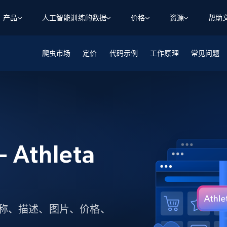
产品
人工智能训练的数据
价格
资源
帮助
爬虫市场
智能体 WEB 执行
数据源
数据源
定价
代码示例
工作原理
常见问题
数
数
资
学习中心
搜索及提取
抓取APIs
抓取APIs
起价
$1
$0.75/1k 记录条
请求
容
让 AI 应用具备搜索与爬取整个网络的能力
从 600+ 个网站获取实时数据
免费套餐
博客
领英
电商
社交媒体
ChatGPT
智能体浏览器
爬虫工作室定价
起价
爬虫工作室
练人形机
让智能体浏览网站并自动执行任务
$1/1k请求
案例研究
免费套餐
将任何网站转化为数据管道
亮数据 MCP
免费
起价
数据集
数据集
网络研讨会
站式工具包，全面解锁网页
请求
$250/100K 记录条
 Athleta
集
来自 600+ 个域名的预收集数据
起价
领英
电商
社交媒体
房地产
代理位置
缓存速递
$0.2/1k HTML
缓存速递
实时网页数据，采集即交付
产品技术视频
、产品名称、描述、图片、价格、