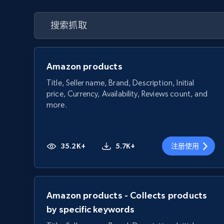
Amazon products
Title, Seller name, Brand, Description, Initial
price, Currency, Availability, Reviews count, and
more.
35.2K+
5.7K+
注册使用
Amazon products - Collects products
by specific keywords