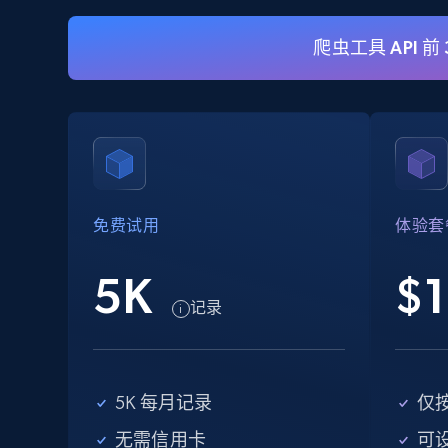
爬虫工具 API 前
eBay
URL, Product id, Title, Seller name, Seller rating,
Seller reviews, Breadcrumbs, Root category, and
more.
免费试用
体验套
2.5K+
359+
注册使用
5K
$1
记录
eBay - Collect records by category
URL, Product id, Title, Seller name, Seller rating,
Seller reviews, Breadcrumbs, Root category, and
5K 每月记录
仅
more.
无需信用卡
可