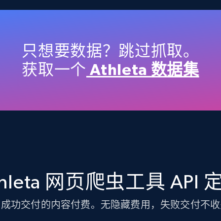
TikTok Shop
URL, Title, Available, Description, Currency, Initial
price, Final price, Discount percent, and more.
只想要数据？跳过抓取。
获取一个
Athleta 数据集
5.4K+
667+
注册使用
TikTok Shop - discover records by shop
url
thleta 网页爬虫工具 API 
URL, Title, Available, Description, Currency, Initial
price, Final price, Discount percent, and more.
为成功交付的内容付费。无隐藏费用，失败交付不收
5.4K+
667+
注册使用