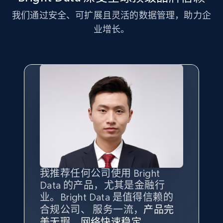
我们通过安全、可扩展且灵活的数据管理，助力企
业增长。
LinkedIn posts - Discover new posts
company URL
URL, ID, User id, Use url, Title, Headline, Post
text, Date posted, and more.
11.3K+
1.5K+
注册使用
X (formerly Twitter) - Posts
ID, User posted, Name, Description, Date
我推荐任何公司使用 Bright
最重要的是拥有
质量
最好、
数量
posted, Photos, URL, Quoted post, and more.
Data 的产品，尤其是金融行
最多的数据，而这正是 Bright
业。Bright Data 是值得信赖的
Data 和 tgndata 发挥作用的地
10.3K+
1.2K+
注册使用
合规公司、 服务一流，
方。
产品完
Bright Data 拥有自有代理基础
根据我的使用体验，Bright Data
我们对与 Bright Data 的合作感
我们对 Bright Data 的
可靠性
印
美无瑕，网络快速稳定。
设施，助您持续获取网络数据。