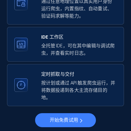
more.
通过任意地理位置以真实用户身份
运行爬虫，内置指纹、自动重试、
验证码求解等能力。
35.2K+
5.7K+
注册使用
IDE 工作区
LinkedIn company information
全托管 IDE，可在其中编辑与调试爬
虫，并查看实时日志。
ID, Name, Country code, Locations, Followers,
Employees in linkedin, About, Specialties, and
more.
定时抓取与交付
按计划或通过 API 触发爬虫运行，并
33.5K+
3.5K+
注册使用
将数据投递到各大主流存储目的
地。
Instagram - Profiles
开始免费试用
Account, Fbid, ID, Followers, Posts count, Is
business account, Is professional account, Is