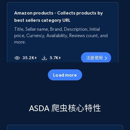
Amazon products - Collects products by
best sellers category URL
Title, Seller name, Brand, Description, Initial
price, Currency, Availability, Reviews count, and
more.
35.2K+
5.7K+
注册使用
Load more
Amazon products - Collects products by
specific category URL
Title, Seller name, Brand, Description, Initial
ASDA 爬虫核心特性
price, Currency, Availability, Reviews count, and
more.