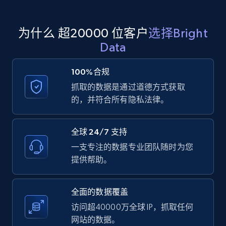
Zillow properties listing information -
Search by parameters on zillow and use the
direct link as input
为什么 超20000 位客户
选择Bright
Zpid, City, State, HomeStatus, Address,
Data
IsListingClaimedByCurrentSignedInUser,
IsCurrentSignedInAgentResponsible, Bedrooms,
100%合规
and more.
抓取的数据是通过道德方式获取
的，并符合所有隐私法律。
12K+
1.3K+
注册使用
全球 24/7 支持
一支专注的数据专业团队随时为您
LinkedIn posts
提供帮助。
URL, ID, User id, Use url, Title, Headline, Post
text, Date posted, and more.
全面的数据覆盖
访问超40000万全球 IP，抓取任何
11.3K+
1.5K+
注册使用
网站的数据。