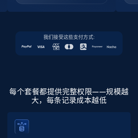
Company id, Job location, Job summary, Job
seniority level, and more.
15.3K+
2.2K+
注册使用
我们接受这些支付方式:
Linkedin job listings information - Discover
new jobs by keyword
URL, Job posting id, Job title, Company name,
Company id, Job location, Job summary, Job
seniority level, and more.
每个套餐都提供完整权限——规模越
大，每条记录成本越低
15.3K+
2.2K+
注册使用
Linkedin job listings information - Discover