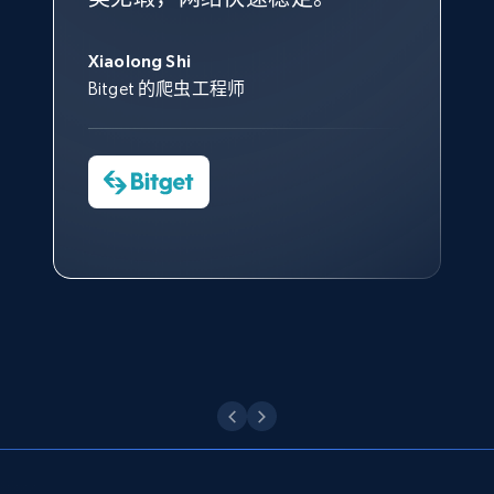
的服务价值不可估量。Bright
到非常满意。各方面都很不错，
象深刻，对整体服务也非常满
此外，他们的网页解锁工具还能
Data 帮助我们采集了充足的公
网络非常稳定，而我们对其客户
意。我们与客户经理保持着定期
George Koutsoudopoulos
帮助您轻松绕过烦人的验证码
共网络数据以满足需求，并通过
服务和支持团队也非常认可。
沟通，他的协助对我们非常有帮
Xiaolong Shi
tgndata 的首席执行官 (CEO)
X (formerly Twitter) - Posts - Collecting
（CAPTCHA）。
其支持团队和开发团队，让我们
助。
Bitget 的爬虫工程师
Twitter posts URLs
对许多流程进行了优化。
Cheddi Rai
ID, User posted, Name, Description, Date
Nicholas Renotte
Yorgos Panzaris
AdRetreaver CEO
posted, Photos, URL, Quoted post, and more.
数据科学专家
Charmagne Cruz
Convert Group 的 CTO
—— Shopee Philippines Inc. 报告与分析、
10.3K+
1.2K+
注册使用
点击观看
业务技术与定价负责人
X (formerly Twitter) - Posts - Getting x
点击观看
posts by array of profiles
ID, User posted, Name, Description, Date
posted, Photos, URL, Quoted post, and more.
10.3K+
1.2K+
注册使用