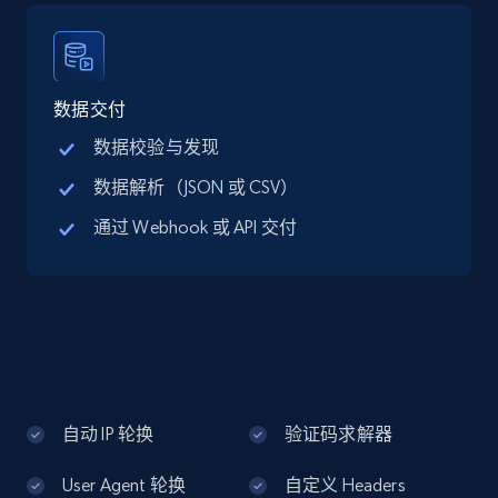
Google Maps full information - discover
records by location search
Place id, URL, Country, Name, Category,
Address, Description, Business details, and
数据交付
more.
数据校验与发现
数据解析（JSON 或 CSV）
13.2K+
1.7K+
注册使用
通过 Webhook 或 API 交付
Google Maps full information - Collect
Google Maps Businesses data by place id
Place id, URL, Country, Name, Category,
Address, Description, Business details, and
more.
自动 IP 轮换
验证码求解器
13.2K+
1.7K+
注册使用
User Agent 轮换
自定义 Headers