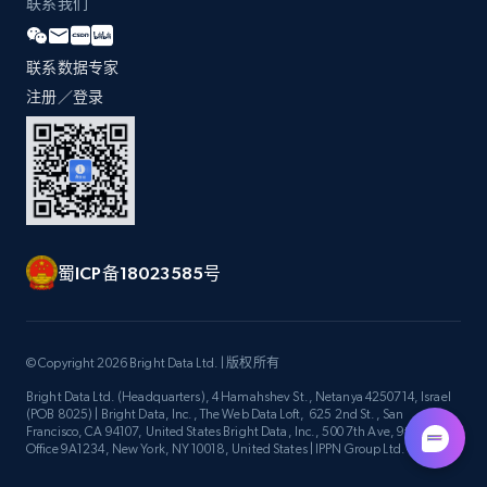
联系我们
URL, Title, Youtuber, Youtuber md5, Video url,
Video length, Likes, Views, and more.
联系数据专家
8.1K+
714+
注册使用
注册／登录
Youtube - Videos posts - Discovery videos
by podcast url
URL, Title, Youtuber, Youtuber md5, Video url,
蜀ICP备18023585号
Video length, Likes, Views, and more.
8.1K+
714+
注册使用
© Copyright 2026 Bright Data Ltd. | 版权所有
Bright Data Ltd. (Headquarters), 4 Hamahshev St., Netanya 4250714, Israel
(POB 8025) | Bright Data, Inc., The Web Data Loft, 625 2nd St., San
Francisco, CA 94107, United States Bright Data, Inc., 500 7th Ave, 9th Floor
Amazon Reviews
Office 9A1234, New York, NY 10018, United States | IPPN Group Ltd.
URL, Product name, Product rating, Product