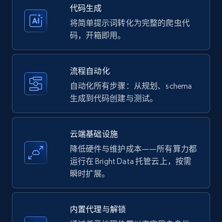
35.2K+
5.7K+
注册使用
代码生成
将简单提示词转化为完整的爬虫代
码，开箱即用。
Amazon products - Collects products by
specific keywords
流程自动化
Title, Seller name, Brand, Description, Initial
自动化所有步骤：从规划、schema
price, Currency, Availability, Reviews count, and
生成到代码创建与测试。
more.
35.2K+
5.7K+
注册使用
云端基础设施
降低硬件与维护成本——所有算力都
运行在 Bright Data 托管云上，按需
瞬时扩展。
Amazon products - find products by using
upc numbers
Title, Seller name, Brand, Description, Initial
内置代理与解锁
price, Currency, Availability, Reviews count, and