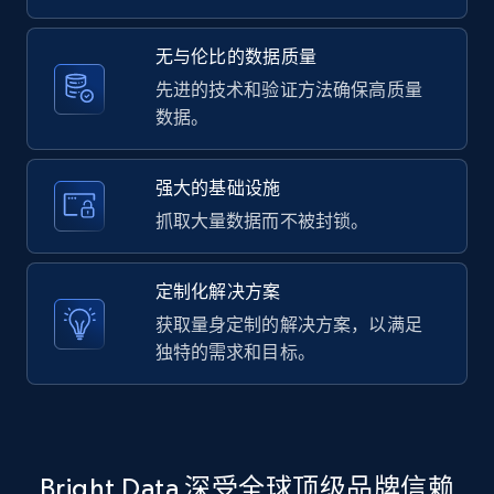
无与伦比的数据质量
LinkedIn posts - Discover user's articles by
先进的技术和验证方法确保高质量
URL
数据。
URL, ID, User id, Use url, Title, Headline, Post
text, Date posted, and more.
强大的基础设施
11.3K+
1.5K+
注册使用
抓取大量数据而不被封锁。
定制化解决方案
LinkedIn posts - Discover posts by Profile
获取量身定制的解决方案，以满足
URL
独特的需求和目标。
URL, ID, User id, Use url, Title, Headline, Post
text, Date posted, and more.
11.3K+
1.5K+
注册使用
Bright Data 深受全球顶级品牌信赖