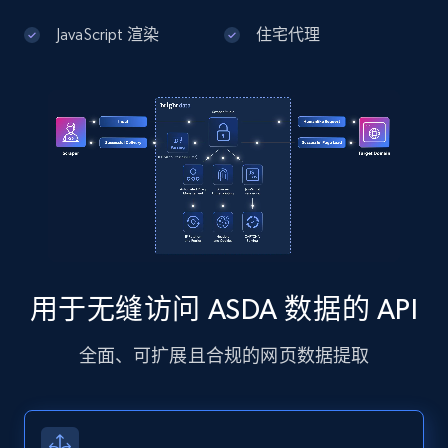
JavaScript 渲染
住宅代理
Google Maps full information - Discover
new records by Customer ID
Place id, URL, Country, Name, Category,
Address, Description, Business details, and
more.
13.2K+
1.7K+
注册使用
用于无缝访问 ASDA 数据的 API
Instagram - Posts
全面、可扩展且合规的网页数据提取
URL, User posted, Description, Hashtags, Num
comments, Date posted, Likes, Photos, and
more.