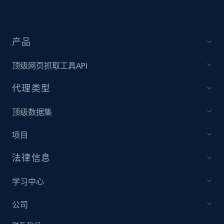
Video length, Likes, Views, and more.
8.1K+
714+
注册使用
产品
顶级网页抓取工具API
Youtube - Videos posts - Collect YouTube
代理类型
posts by hashtags
顶级数据集
URL, Title, Youtuber, Youtuber md5, Video url,
Video length, Likes, Views, and more.
项目
8.1K+
714+
注册使用
法律信息
学习中心
Youtube - Videos posts - Discovery records
公司
by Explore page URL