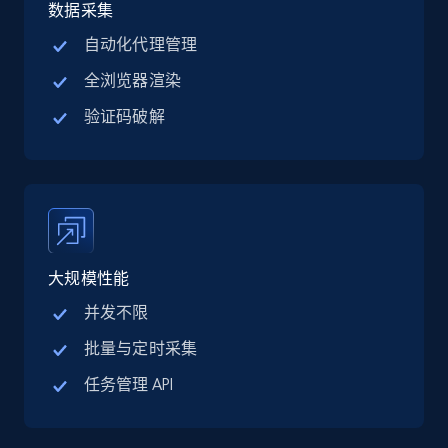
jobs by company URL
数据采集
URL, Job posting id, Job title, Company name,
自动化代理管理
Company id, Job location, Job summary, Job
全浏览器渲染
seniority level, and more.
验证码破解
15.3K+
2.2K+
注册使用
Google Maps full information
Place id, URL, Country, Name, Category,
大规模性能
Address, Description, Business details, and
more.
并发不限
批量与定时采集
13.2K+
1.7K+
注册使用
任务管理 API