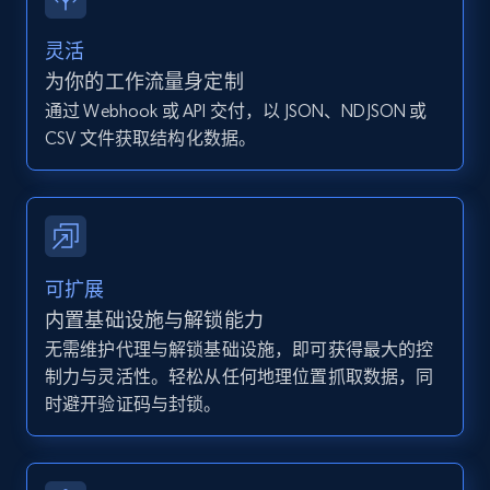
13.2K+
1.6K+
注册使用
灵活
为你的工作流量身定制
通过 Webhook 或 API 交付，以 JSON、NDJSON 或
Instagram - Posts - Collects posts from a
CSV 文件获取结构化数据。
specific URLs by using profile URL
URL, User posted, Description, Hashtags, Num
comments, Date posted, Likes, Photos, and
more.
13.2K+
1.6K+
注册使用
可扩展
内置基础设施与解锁能力
无需维护代理与解锁基础设施，即可获得最大的控
制力与灵活性。轻松从任何地理位置抓取数据，同
Zillow properties listing information
时避开验证码与封锁。
Zpid, City, State, HomeStatus, Address,
IsListingClaimedByCurrentSignedInUser,
IsCurrentSignedInAgentResponsible, Bedrooms,