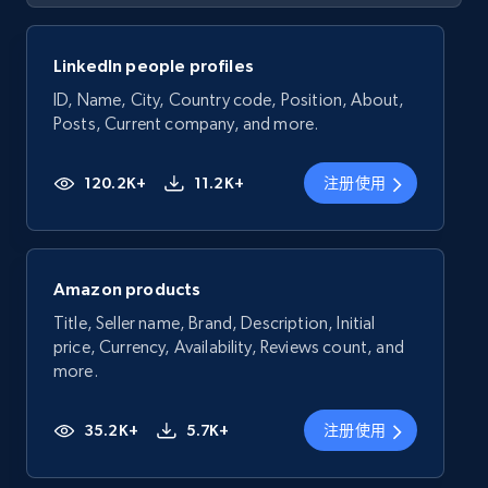
LinkedIn people profiles
ID, Name, City, Country code, Position, About,
Posts, Current company, and more.
120.2K+
11.2K+
注册使用
Amazon products
Title, Seller name, Brand, Description, Initial
price, Currency, Availability, Reviews count, and
more.
35.2K+
5.7K+
注册使用