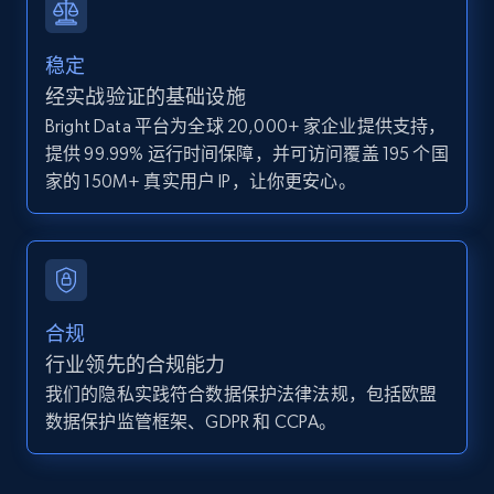
and more.
稳定
12K+
1.3K+
注册使用
经实战验证的基础设施
Bright Data 平台为全球 20,000+ 家企业提供支持，
提供 99.99% 运行时间保障，并可访问覆盖 195 个国
Zillow properties listing information -
家的 150M+ 真实用户 IP，让你更安心。
Discover by custom filters - location, home
type and status
Zpid, City, State, HomeStatus, Address,
IsListingClaimedByCurrentSignedInUser,
IsCurrentSignedInAgentResponsible, Bedrooms,
合规
and more.
行业领先的合规能力
我们的隐私实践符合数据保护法律法规，包括欧盟
12K+
1.3K+
注册使用
数据保护监管框架、GDPR 和 CCPA。