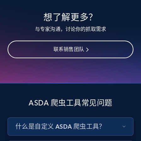
想了解更多？
TikTok - Profiles
与专家沟通，讨论你的抓取需求
Account id, Nickname, Biography, Awg
engagement rate, Comment engagement rate,
Like engagement rate, Bio link, Predicted lang,
联系销售团队
and more.
8.3K+
963+
注册使用
ASDA 爬虫工具常见问题
TikTok - Profiles - Discover by search URL
and country
Account id, Nickname, Biography, Awg
什么是自定义 ASDA 爬虫工具？
engagement rate, Comment engagement rate,
Like engagement rate, Bio link, Predicted lang,
and more.