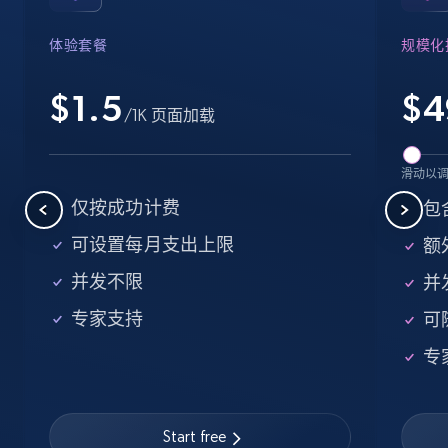
Industries, Operating status, and more.
体验套餐
规模化
15.6K+
1.6K+
注册使用
$1.5
$
4
/1K 页面加载
Crunchbase companies information -
滑动以
Searching data by keyword
仅按成功计费
包
Name, URL, ID, Cb rank, Region, About,
可设置每月支出上限
额外
Industries, Operating status, and more.
并发不限
并
15.6K+
1.6K+
注册使用
专家支持
可
专
Linkedin job listings information
URL, Job posting id, Job title, Company name,
Start free