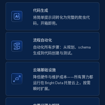
35.3K+
5.7K+
注册使用
代码生成
将简单提示词转化为完整的爬虫代
码，开箱即用。
Amazon products - Collects products by
specific keywords
流程自动化
Title, Seller name, Brand, Description, Initial
自动化所有步骤：从规划、schema
price, Currency, Availability, Reviews count, and
生成到代码创建与测试。
more.
35.3K+
5.7K+
注册使用
云端基础设施
降低硬件与维护成本——所有算力都
运行在 Bright Data 托管云上，按需
瞬时扩展。
Amazon products - find products by using
upc numbers
Title, Seller name, Brand, Description, Initial