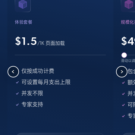
Name, URL, ID, Cb rank, Region, About,
Industries, Operating status, and more.
体验套餐
规模化
15.6K+
1.6K+
注册使用
$1.5
$
4
/1K 页面加载
Crunchbase companies information -
滑动以
Searching data by keyword
仅按成功计费
包
Name, URL, ID, Cb rank, Region, About,
可设置每月支出上限
额外
Industries, Operating status, and more.
并发不限
并
15.6K+
1.6K+
注册使用
专家支持
可
专
Linkedin job listings information