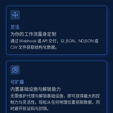
13.2K+
1.6K+
注册使用
灵活
Instagram - Posts - Collects posts from a
为你的工作流量身定制
specific URLs by using profile URL
通过 Webhook 或 API 交付，以 JSON、NDJSON 或
URL, User posted, Description, Hashtags, Num
CSV 文件获取结构化数据。
comments, Date posted, Likes, Photos, and
more.
13.2K+
1.6K+
注册使用
可扩展
内置基础设施与解锁能力
无需维护代理与解锁基础设施，即可获得最大的控
Zillow properties listing information
制力与灵活性。轻松从任何地理位置抓取数据，同
Zpid, City, State, HomeStatus, Address,
时避开验证码与封锁。
IsListingClaimedByCurrentSignedInUser,