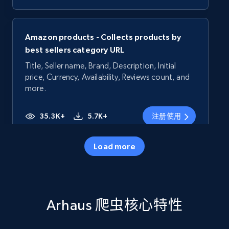
Amazon products - Collects products by
best sellers category URL
Title, Seller name, Brand, Description, Initial
price, Currency, Availability, Reviews count, and
more.
35.3K+
5.7K+
注册使用
Load more
Amazon products - Collects products by
specific category URL
Title, Seller name, Brand, Description, Initial
Arhaus 爬虫核心特性
price, Currency, Availability, Reviews count, and
more.