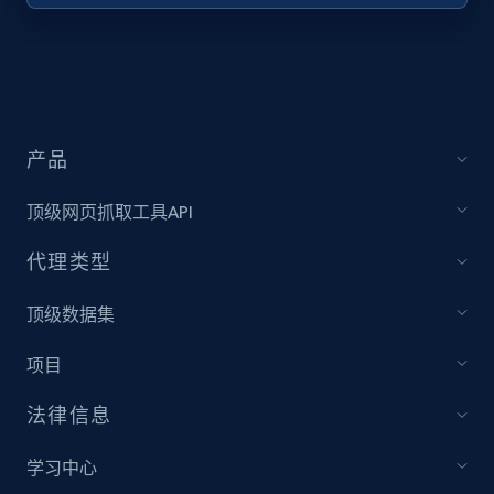
URL, Title, Youtuber, Youtuber md5, Video url,
Video length, Likes, Views, and more.
8.1K+
716+
注册使用
产品
顶级网页抓取工具API
Youtube - Videos posts - Collect YouTube
posts by hashtags
代理类型
URL, Title, Youtuber, Youtuber md5, Video url,
Video length, Likes, Views, and more.
顶级数据集
项目
8.1K+
716+
注册使用
法律信息
学习中心
Youtube - Videos posts - Discovery records