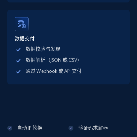
Google Maps full information - discover
records by location search
Place id, URL, Country, Name, Category,
Address, Description, Business details, and
数据交付
more.
数据校验与发现
数据解析（JSON 或 CSV）
13.3K+
1.7K+
注册使用
通过 Webhook 或 API 交付
Google Maps full information - Collect
Google Maps Businesses data by place id
Place id, URL, Country, Name, Category,
Address, Description, Business details, and
more.
自动 IP 轮换
验证码求解器