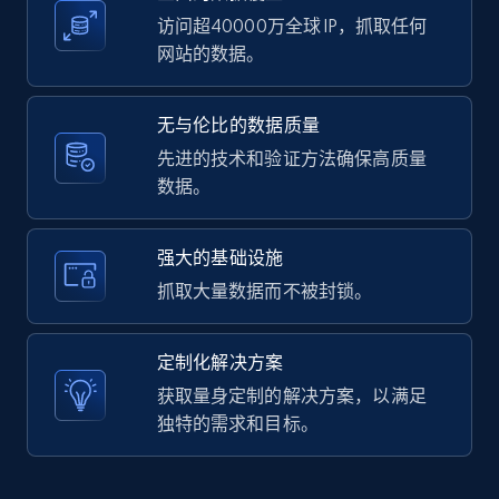
访问超40000万全球 IP，抓取任何
网站的数据。
LinkedIn posts - Discover user's articles by
无与伦比的数据质量
URL
先进的技术和验证方法确保高质量
URL, ID, User id, Use url, Title, Headline, Post
数据。
text, Date posted, and more.
11.3K+
1.5K+
注册使用
强大的基础设施
抓取大量数据而不被封锁。
LinkedIn posts - Discover posts by Profile
定制化解决方案
URL
获取量身定制的解决方案，以满足
URL, ID, User id, Use url, Title, Headline, Post
独特的需求和目标。
text, Date posted, and more.