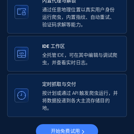
内置代理与解锁
price, Currency, Availability, Reviews count, and
more.
通过任意地理位置以真实用户身份
运行爬虫，内置指纹、自动重试、
验证码求解等能力。
35.3K+
5.7K+
注册使用
IDE 工作区
LinkedIn company information
全托管 IDE，可在其中编辑与调试爬
虫，并查看实时日志。
ID, Name, Country code, Locations, Followers,
Employees in linkedin, About, Specialties, and
more.
定时抓取与交付
按计划或通过 API 触发爬虫运行，并
33.6K+
3.5K+
注册使用
将数据投递到各大主流存储目的
地。
Instagram - Profiles
开始免费试用
Account, Fbid, ID, Followers, Posts count, Is