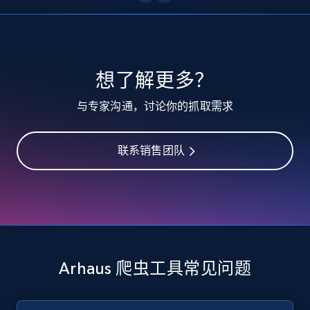
10.4K+
1.2K+
注册使用
TikTok - Profiles
想了解更多？
Account id, Nickname, Biography, Awg
与专家沟通，讨论你的抓取需求
engagement rate, Comment engagement rate,
Like engagement rate, Bio link, Predicted lang,
and more.
联系销售团队
8.3K+
963+
注册使用
TikTok - Profiles - Discover by search URL
and country
Arhaus 爬虫工具常见问题
Account id, Nickname, Biography, Awg
engagement rate, Comment engagement rate,