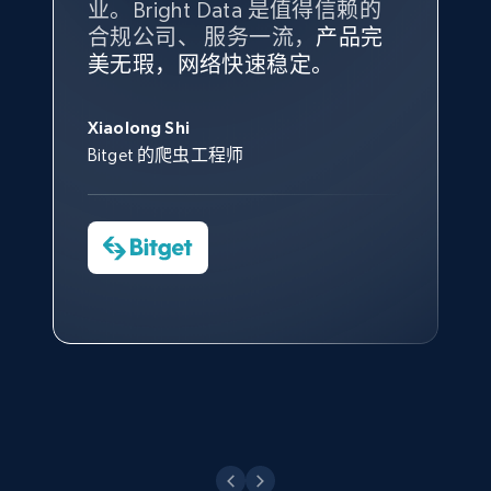
业。Bright Data 是值得信赖的
Data 和 tgndata 发挥作用的地
合规公司、 服务一流，
方。
产品完
Bright Data 拥有自有代理基础
根据我的使用体验，Bright Data
我们对与 Bright Data 的合作感
我们对 Bright Data 的
可靠性
印
美无瑕，网络快速稳定。
设施，助您持续获取网络数据。
的服务价值不可估量。Bright
到非常满意。各方面都很不错，
象深刻，对整体服务也非常满
此外，他们的网页解锁工具还能
Data 帮助我们采集了充足的公
网络非常稳定，而我们对其客户
意。我们与客户经理保持着定期
X (formerly Twitter) - Posts - Collecting
George Koutsoudopoulos
帮助您轻松绕过烦人的验证码
共网络数据以满足需求，并通过
服务和支持团队也非常认可。
沟通，他的协助对我们非常有帮
Twitter posts URLs
Xiaolong Shi
tgndata 的首席执行官 (CEO)
（CAPTCHA）。
其支持团队和开发团队，让我们
助。
Bitget 的爬虫工程师
ID, User posted, Name, Description, Date
对许多流程进行了优化。
posted, Photos, URL, Quoted post, and more.
Cheddi Rai
Nicholas Renotte
Yorgos Panzaris
AdRetreaver CEO
数据科学专家
Charmagne Cruz
Convert Group 的 CTO
10.4K+
1.2K+
注册使用
—— Shopee Philippines Inc. 报告与分析、
点击观看
业务技术与定价负责人
X (formerly Twitter) - Posts - Getting x
posts by array of profiles
点击观看
ID, User posted, Name, Description, Date
posted, Photos, URL, Quoted post, and more.