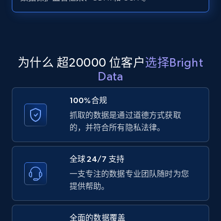
Zillow properties listing information -
Search by parameters on zillow and use the
direct link as input
Zpid, City, State, HomeStatus, Address,
为什么 超20000 位客户
选择Bright
IsListingClaimedByCurrentSignedInUser,
Data
IsCurrentSignedInAgentResponsible, Bedrooms,
and more.
100%合规
抓取的数据是通过道德方式获取
12K+
1.3K+
注册使用
的，并符合所有隐私法律。
全球 24/7 支持
LinkedIn posts
一支专注的数据专业团队随时为您
URL, ID, User id, Use url, Title, Headline, Post
提供帮助。
text, Date posted, and more.
全面的数据覆盖
11.3K+
1.5K+
注册使用