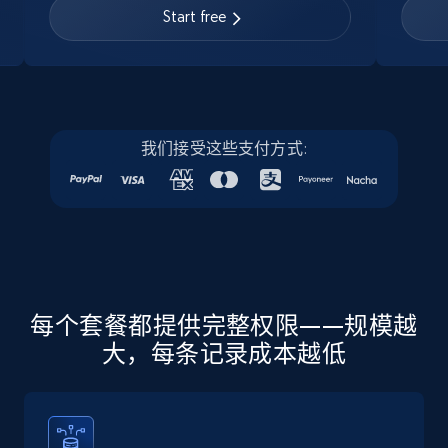
URL, Job posting id, Job title, Company name,
Start free
Company id, Job location, Job summary, Job
seniority level, and more.
15.3K+
2.2K+
注册使用
我们接受这些支付方式:
Linkedin job listings information - Discover
new jobs by keyword
URL, Job posting id, Job title, Company name,
Company id, Job location, Job summary, Job
seniority level, and more.
每个套餐都提供完整权限——规模越
大，每条记录成本越低
15.3K+
2.2K+
注册使用