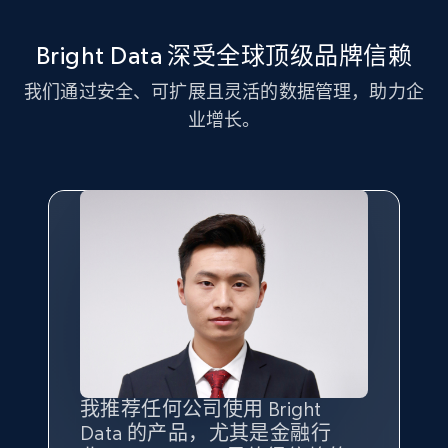
11.3K+
1.5K+
注册使用
Bright Data 深受全球顶级品牌信赖
我们通过安全、可扩展且灵活的数据管理，助力企
LinkedIn posts - Discover new posts
业增长。
company URL
URL, ID, User id, Use url, Title, Headline, Post
text, Date posted, and more.
11.3K+
1.5K+
注册使用
X (formerly Twitter) - Posts
ID, User posted, Name, Description, Date
posted, Photos, URL, Quoted post, and more.
我推荐任何公司使用 Bright
最重要的是拥有
质量
最好、
数量
Data 的产品，尤其是金融行
最多的数据，而这正是 Bright
10.4K+
1.2K+
注册使用