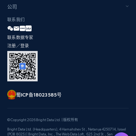
by Explore page URL
公司
URL, Title, Youtuber, Youtuber md5, Video url,
Video length, Likes, Views, and more.
联系我们
8.1K+
716+
注册使用
联系数据专家
注册／登录
Youtube - Videos posts - Discovery videos
by podcast url
URL, Title, Youtuber, Youtuber md5, Video url,
Video length, Likes, Views, and more.
蜀ICP备18023585号
8.1K+
716+
注册使用
© Copyright 2026 Bright Data Ltd. | 版权所有
Bright Data Ltd. (Headquarters), 4 Hamahshev St., Netanya 4250714, Israel
Amazon Reviews
(POB 8025) | Bright Data, Inc., The Web Data Loft, 625 2nd St., San