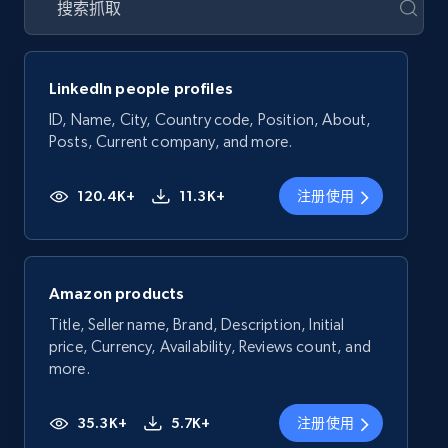
LinkedIn people profiles
ID, Name, City, Country code, Position, About,
Posts, Current company, and more.
120.4K+
11.3K+
注册使用
Amazon products
Title, Seller name, Brand, Description, Initial
price, Currency, Availability, Reviews count, and
more.
35.3K+
5.7K+
注册使用