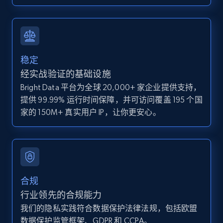
IsCurrentSignedInAgentResponsible, Bedrooms,
and more.
12K+
1.3K+
注册使用
稳定
经实战验证的基础设施
Bright Data 平台为全球 20,000+ 家企业提供支持，
Zillow properties listing information -
提供 99.99% 运行时间保障，并可访问覆盖 195 个国
Discover by custom filters - location, home
家的 150M+ 真实用户 IP，让你更安心。
type and status
Zpid, City, State, HomeStatus, Address,
IsListingClaimedByCurrentSignedInUser,
IsCurrentSignedInAgentResponsible, Bedrooms,
and more.
合规
12K+
1.3K+
注册使用
行业领先的合规能力
我们的隐私实践符合数据保护法律法规，包括欧盟
数据保护监管框架、GDPR 和 CCPA。