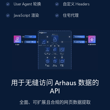
13.3K+
1.7K+
注册使用
User Agent 轮换
自定义 Headers
JavaScript 渲染
住宅代理
Google Maps full information - Discover
new records by Customer ID
Place id, URL, Country, Name, Category,
Address, Description, Business details, and
more.
13.3K+
1.7K+
注册使用
用于无缝访问 Arhaus 数据的
Instagram - Posts
API
URL, User posted, Description, Hashtags, Num
comments, Date posted, Likes, Photos, and
全面、可扩展且合规的网页数据提取
more.