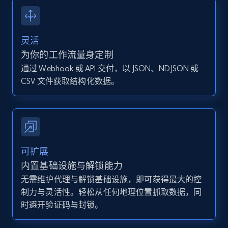
13.2K+
1.6K+
注册使用
灵活
Instagram - Posts - Collects posts from a
为你的工作流量身定制
specific URLs by using profile URL
通过 Webhook 或 API 交付，以 JSON、NDJSON 或
URL, User posted, Description, Hashtags, Num
CSV 文件获取结构化数据。
comments, Date posted, Likes, Photos, and
more.
13.2K+
1.6K+
注册使用
可扩展
内置基础设施与解锁能力
无需维护代理与解锁基础设施，即可获得最大的控
Zillow properties listing information
制力与灵活性。轻松从任何地理位置抓取数据，同
Zpid, City, State, HomeStatus, Address,
时避开验证码与封锁。
IsListingClaimedByCurrentSignedInUser,
IsCurrentSignedInAgentResponsible, Bedrooms,