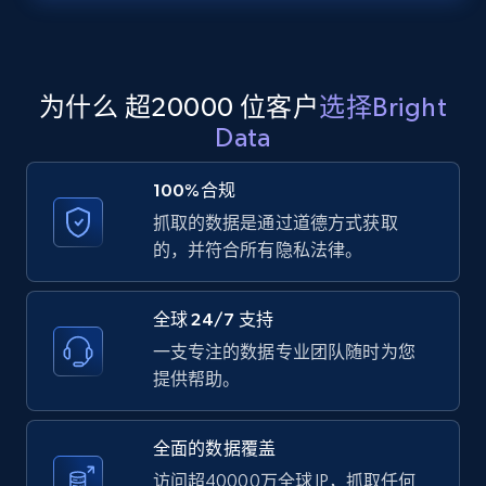
Zillow properties listing information -
Search by parameters on zillow and use the
direct link as input
Zpid, City, State, HomeStatus, Address,
为什么 超20000 位客户
选择Bright
IsListingClaimedByCurrentSignedInUser,
Data
IsCurrentSignedInAgentResponsible, Bedrooms,
and more.
100%合规
抓取的数据是通过道德方式获取
12K+
1.3K+
注册使用
的，并符合所有隐私法律。
全球 24/7 支持
LinkedIn posts
一支专注的数据专业团队随时为您
URL, ID, User id, Use url, Title, Headline, Post
提供帮助。
text, Date posted, and more.
全面的数据覆盖
11.3K+
1.5K+
注册使用
访问超40000万全球 IP，抓取任何