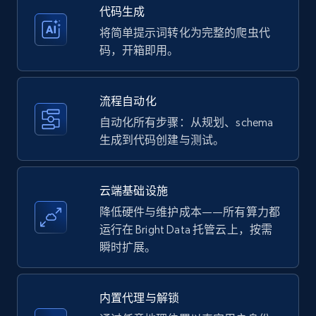
35.3K+
5.7K+
注册使用
代码生成
将简单提示词转化为完整的爬虫代
码，开箱即用。
Amazon products - Collects products by
specific keywords
流程自动化
Title, Seller name, Brand, Description, Initial
自动化所有步骤：从规划、schema
price, Currency, Availability, Reviews count, and
生成到代码创建与测试。
more.
35.3K+
5.7K+
注册使用
云端基础设施
降低硬件与维护成本——所有算力都
运行在 Bright Data 托管云上，按需
瞬时扩展。
Amazon products - find products by using
upc numbers
Title, Seller name, Brand, Description, Initial
内置代理与解锁
price, Currency, Availability, Reviews count, and