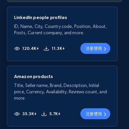
LinkedIn people profiles
ID, Name, City, Country code, Position, About,
Posts, Current company, and more.
120.4K+
11.3K+
注册使用
Amazon products
Title, Seller name, Brand, Description, Initial
price, Currency, Availability, Reviews count, and
more.
35.3K+
5.7K+
注册使用