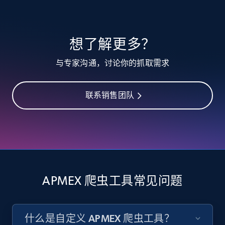
TikTok - Profiles
想了解更多？
Account id, Nickname, Biography, Awg
与专家沟通，讨论你的抓取需求
engagement rate, Comment engagement rate,
Like engagement rate, Bio link, Predicted lang,
and more.
联系销售团队
8.3K+
963+
注册使用
TikTok - Profiles - Discover by search URL
and country
APMEX 爬虫工具常见问题
Account id, Nickname, Biography, Awg
engagement rate, Comment engagement rate,
Like engagement rate, Bio link, Predicted lang,
什么是自定义 APMEX 爬虫工具？
and more.