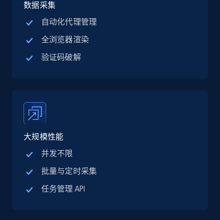
jobs by company URL
数据采集
URL, Job posting id, Job title, Company name,
自动化代理管理
Company id, Job location, Job summary, Job
全浏览器渲染
seniority level, and more.
验证码破解
15.3K+
2.2K+
注册使用
Google Maps full information
Place id, URL, Country, Name, Category,
大规模性能
Address, Description, Business details, and
more.
并发不限
批量与定时采集
13.3K+
1.7K+
注册使用
任务管理 API