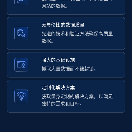
网站的数据。
LinkedIn posts - Discover user's articles by
无与伦比的数据质量
URL
先进的技术和验证方法确保高质量
URL, ID, User id, Use url, Title, Headline, Post
数据。
text, Date posted, and more.
11.3K+
1.5K+
注册使用
强大的基础设施
抓取大量数据而不被封锁。
LinkedIn posts - Discover posts by Profile
定制化解决方案
URL
获取量身定制的解决方案，以满足
URL, ID, User id, Use url, Title, Headline, Post
独特的需求和目标。
text, Date posted, and more.
11.3K+
1.5K+
注册使用