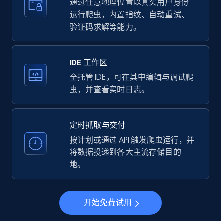
more.
通过任意地理位置以真实用户身份
运行爬虫，内置指纹、自动重试、
验证码求解等能力。
35.3K+
5.7K+
注册使用
IDE 工作区
LinkedIn company information
全托管 IDE，可在其中编辑与调试爬
虫，并查看实时日志。
ID, Name, Country code, Locations, Followers,
Employees in linkedin, About, Specialties, and
more.
定时抓取与交付
按计划或通过 API 触发爬虫运行，并
33.6K+
3.5K+
注册使用
将数据投递到各大主流存储目的
地。
Instagram - Profiles
开始免费试用
Account, Fbid, ID, Followers, Posts count, Is
business account, Is professional account, Is