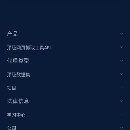
Video length, Likes, Views, and more.
8.1K+
716+
注册使用
产品
顶级网页抓取工具API
Youtube - Videos posts - Collect YouTube
posts by hashtags
代理类型
URL, Title, Youtuber, Youtuber md5, Video url,
Video length, Likes, Views, and more.
顶级数据集
项目
8.1K+
716+
注册使用
法律信息
学习中心
Youtube - Videos posts - Discovery records
by Explore page URL
公司