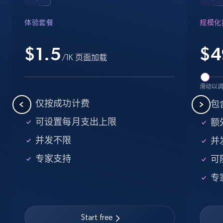
Industries, Operating status, and more.
体验套餐
规模化
15.6K+
1.6K+
注册使用
$1.5
$
4
/1K 页面加载
Crunchbase companies information -
滑动以
Searching data by keyword
仅按成功计费
包
Name, URL, ID, Cb rank, Region, About,
可设置每月支出上限
额外
Industries, Operating status, and more.
并发不限
并
15.6K+
1.6K+
注册使用
专家支持
可
专
Linkedin job listings information
URL, Job posting id, Job title, Company name,
Start free