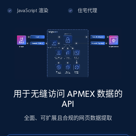
JavaScript 渲染
住宅代理
Google Maps full information - Discover
new records by Customer ID
Place id, URL, Country, Name, Category,
Address, Description, Business details, and
more.
13.3K+
1.7K+
注册使用
用于无缝访问 APMEX 数据的
Instagram - Posts
API
URL, User posted, Description, Hashtags, Num
comments, Date posted, Likes, Photos, and
全面、可扩展且合规的网页数据提取
more.