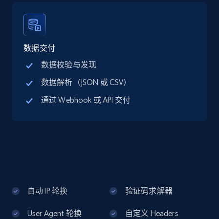
Google Maps full information - discover
records by location search
Place id, URL, Country, Name, Category,
Address, Description, Business details, and
数据交付
more.
数据校验与发现
数据解析（JSON 或 CSV）
13.3K+
1.7K+
注册使用
通过 Webhook 或 API 交付
Google Maps full information - Collect
Google Maps Businesses data by place id
Place id, URL, Country, Name, Category,
Address, Description, Business details, and
more.
自动 IP 轮换
验证码求解器
13.3K+
1.7K+
注册使用
User Agent 轮换
自定义 Headers