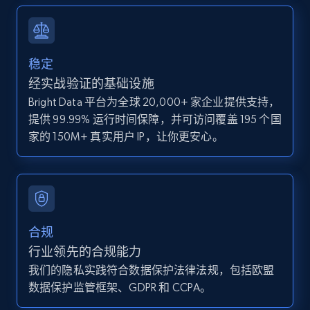
and more.
12K+
1.3K+
注册使用
稳定
经实战验证的基础设施
Bright Data 平台为全球 20,000+ 家企业提供支持，
Zillow properties listing information -
提供 99.99% 运行时间保障，并可访问覆盖 195 个国
Discover by custom filters - location, home
家的 150M+ 真实用户 IP，让你更安心。
type and status
Zpid, City, State, HomeStatus, Address,
IsListingClaimedByCurrentSignedInUser,
IsCurrentSignedInAgentResponsible, Bedrooms,
and more.
合规
12K+
1.3K+
注册使用
行业领先的合规能力
我们的隐私实践符合数据保护法律法规，包括欧盟
数据保护监管框架、GDPR 和 CCPA。