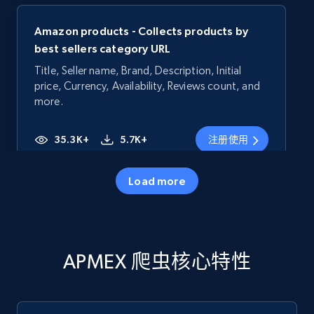
Amazon products - Collects products by
best sellers category URL
Title, Seller name, Brand, Description, Initial
price, Currency, Availability, Reviews count, and
more.
35.3K+
5.7K+
注册使用
Load more
Amazon products - Collects products by
specific category URL
Title, Seller name, Brand, Description, Initial
APMEX 爬虫核心特性
price, Currency, Availability, Reviews count, and
more.