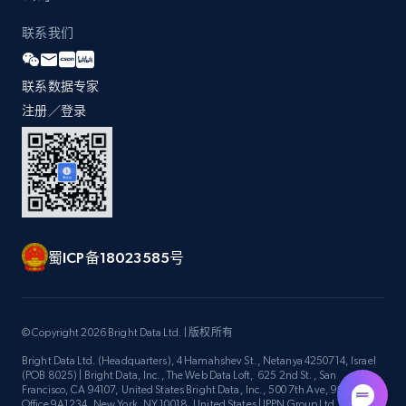
URL, Title, Youtuber, Youtuber md5, Video url,
Video length, Likes, Views, and more.
联系我们
8.1K+
716+
注册使用
联系数据专家
注册／登录
Youtube - Videos posts - Discovery videos
by podcast url
URL, Title, Youtuber, Youtuber md5, Video url,
Video length, Likes, Views, and more.
蜀ICP备18023585号
8.1K+
716+
注册使用
© Copyright 2026 Bright Data Ltd. | 版权所有
Bright Data Ltd. (Headquarters), 4 Hamahshev St., Netanya 4250714, Israel
Amazon Reviews
(POB 8025) | Bright Data, Inc., The Web Data Loft, 625 2nd St., San
Francisco, CA 94107, United States Bright Data, Inc., 500 7th Ave, 9th Floor
URL, Product name, Product rating, Product
Office 9A1234, New York, NY 10018, United States | IPPN Group Ltd.