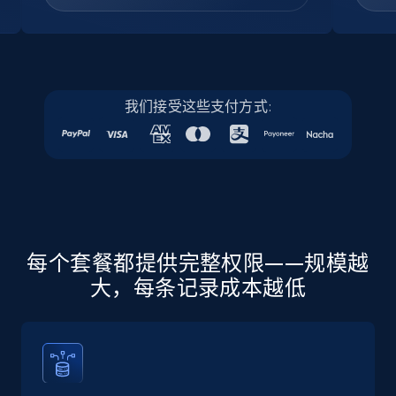
Company id, Job location, Job summary, Job
seniority level, and more.
15.3K+
2.2K+
注册使用
我们接受这些支付方式:
Linkedin job listings information - Discover
new jobs by keyword
URL, Job posting id, Job title, Company name,
Company id, Job location, Job summary, Job
seniority level, and more.
每个套餐都提供完整权限——规模越
大，每条记录成本越低
15.3K+
2.2K+
注册使用
Linkedin job listings information - Discover