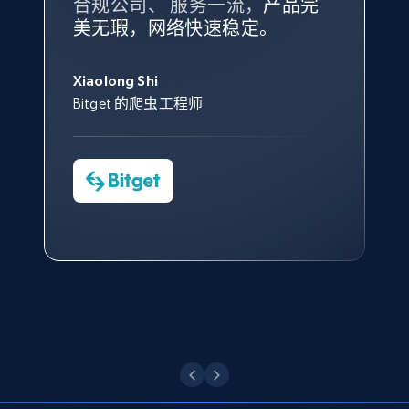
合规公司、 服务一流，
方。
产品完
Bright Data 拥有自有代理基础
根据我的使用体验，Bright Data
我们对与 Bright Data 的合作感
我们对 Bright Data 的
可靠性
印
美无瑕，网络快速稳定。
设施，助您持续获取网络数据。
的服务价值不可估量。Bright
到非常满意。各方面都很不错，
象深刻，对整体服务也非常满
此外，他们的网页解锁工具还能
Data 帮助我们采集了充足的公
网络非常稳定，而我们对其客户
意。我们与客户经理保持着定期
X (formerly Twitter) - Posts - Collecting
George Koutsoudopoulos
帮助您轻松绕过烦人的验证码
共网络数据以满足需求，并通过
服务和支持团队也非常认可。
沟通，他的协助对我们非常有帮
Twitter posts URLs
Xiaolong Shi
tgndata 的首席执行官 (CEO)
（CAPTCHA）。
其支持团队和开发团队，让我们
助。
Bitget 的爬虫工程师
ID, User posted, Name, Description, Date
对许多流程进行了优化。
posted, Photos, URL, Quoted post, and more.
Cheddi Rai
Nicholas Renotte
Yorgos Panzaris
AdRetreaver CEO
数据科学专家
Charmagne Cruz
Convert Group 的 CTO
10.4K+
1.2K+
注册使用
—— Shopee Philippines Inc. 报告与分析、
点击观看
业务技术与定价负责人
X (formerly Twitter) - Posts - Getting x
posts by array of profiles
点击观看
ID, User posted, Name, Description, Date
posted, Photos, URL, Quoted post, and more.
10.4K+
1.2K+
注册使用