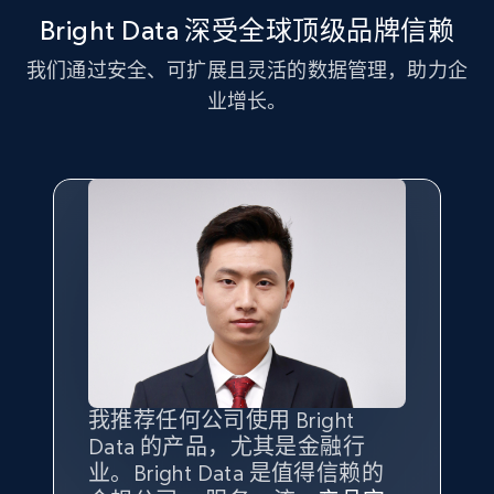
Bright Data 深受全球顶级品牌信赖
我们通过安全、可扩展且灵活的数据管理，助力企
LinkedIn posts - Discover new posts
业增长。
company URL
URL, ID, User id, Use url, Title, Headline, Post
text, Date posted, and more.
11.3K+
1.5K+
注册使用
X (formerly Twitter) - Posts
ID, User posted, Name, Description, Date
posted, Photos, URL, Quoted post, and more.
我推荐任何公司使用 Bright
最重要的是拥有
质量
最好、
数量
Data 的产品，尤其是金融行
最多的数据，而这正是 Bright
10.4K+
1.2K+
注册使用
业。Bright Data 是值得信赖的
Data 和 tgndata 发挥作用的地