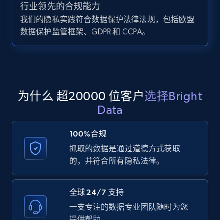
12K+
1.3K+
注册使用
行业领先的合规能力
我们的隐私实践符合数据保护法律法规，包括欧盟
数据保护监管框架、GDPR 和 CCPA。
Zillow properties listing information -
Search by parameters on zillow and use the
direct link as input
Zpid, City, State, HomeStatus, Address,
为什么 超20000 位客户
选择Bright
IsListingClaimedByCurrentSignedInUser,
Data
IsCurrentSignedInAgentResponsible, Bedrooms,
and more.
100%合规
抓取的数据是通过道德方式获取
12K+
1.3K+
注册使用
的，并符合所有隐私法律。
全球 24/7 支持
LinkedIn posts
一支专注的数据专业团队随时为您
URL, ID, User id, Use url, Title, Headline, Post
提供帮助。