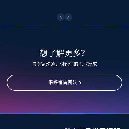
posted, Photos, URL, Quoted post, and more.
10.4K+
1.2K+
注册使用
TikTok - Profiles
想了解更多？
Account id, Nickname, Biography, Awg
与专家沟通，讨论你的抓取需求
engagement rate, Comment engagement rate,
Like engagement rate, Bio link, Predicted lang,
and more.
联系销售团队
8.3K+
963+
注册使用
TikTok - Profiles - Discover by search URL
and country