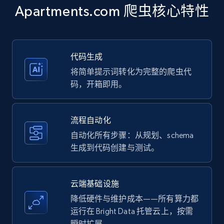
Title, Seller name, Brand, Description, Initial
Apartments.com 爬虫核心特性
price, Currency, Availability, Reviews count, and
more.
35.3K+
5.7K+
注册使用
代码生成
将简单提示词转化为完整的爬虫代
码，开箱即用。
Amazon products - Collects products by
specific keywords
流程自动化
Title, Seller name, Brand, Description, Initial
自动化所有步骤：从规划、schema
price, Currency, Availability, Reviews count, and
生成到代码创建与测试。
more.
35.3K+
5.7K+
注册使用
云端基础设施
降低硬件与维护成本——所有算力都
运行在 Bright Data 托管云上，按需
瞬时扩展。