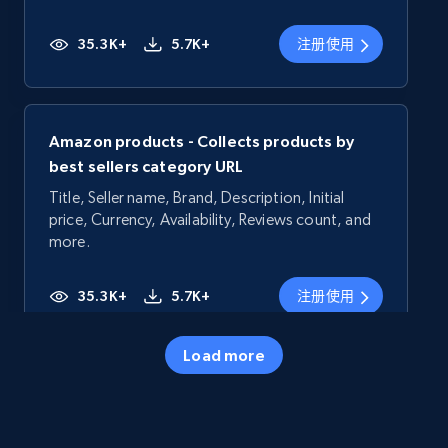
35.3K+
5.7K+
注册使用
Amazon products - Collects products by
best sellers category URL
Title, Seller name, Brand, Description, Initial
price, Currency, Availability, Reviews count, and
more.
35.3K+
5.7K+
注册使用
Load more
Amazon products - Collects products by
specific category URL