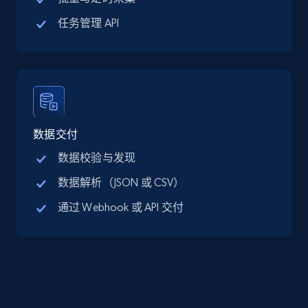
13.3K+
1.7K+
注册使用
任务管理 API
Google Maps full information - discover
records by location search
Place id, URL, Country, Name, Category,
Address, Description, Business details, and
数据交付
more.
数据校验与发现
数据解析（JSON 或 CSV）
13.3K+
1.7K+
注册使用
通过 Webhook 或 API 交付
Google Maps full information - Collect
Google Maps Businesses data by place id
Place id, URL, Country, Name, Category,
Address, Description, Business details, and