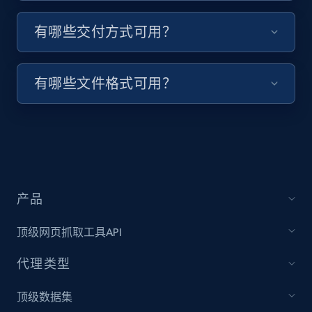
Youtube - Videos posts - Search videos by
keyword and then apply relevant video
有哪些交付方式可用？
filters
URL, Title, Youtuber, Youtuber md5, Video url,
Video length, Likes, Views, and more.
有哪些文件格式可用？
8.1K+
716+
注册使用
Youtube - Videos posts - Collect YouTube
产品
posts by hashtags
URL, Title, Youtuber, Youtuber md5, Video url,
顶级网页抓取工具API
Video length, Likes, Views, and more.
代理类型
8.1K+
716+
注册使用
顶级数据集