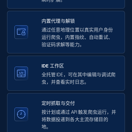
Amazon products - find products by using
upc numbers
Title, Seller name, Brand, Description, Initial
内置代理与解锁
price, Currency, Availability, Reviews count, and
more.
通过任意地理位置以真实用户身份
运行爬虫，内置指纹、自动重试、
验证码求解等能力。
35.3K+
5.7K+
注册使用
IDE 工作区
LinkedIn company information
全托管 IDE，可在其中编辑与调试爬
虫，并查看实时日志。
ID, Name, Country code, Locations, Followers,
Employees in linkedin, About, Specialties, and
more.
定时抓取与交付
按计划或通过 API 触发爬虫运行，并
33.6K+
3.5K+
注册使用
将数据投递到各大主流存储目的
地。