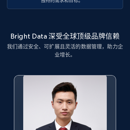
独特的需求和目标。
text, Date posted, and more.
11.3K+
1.5K+
注册使用
Bright Data 深受全球顶级品牌信赖
我们通过安全、可扩展且灵活的数据管理，助力企
LinkedIn posts - Discover new posts
业增长。
company URL
URL, ID, User id, Use url, Title, Headline, Post
text, Date posted, and more.
11.3K+
1.5K+
注册使用
X (formerly Twitter) - Posts
ID, User posted, Name, Description, Date