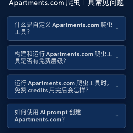
Apartments.com 爬虫工具常见问题
Account id, Nickname, Biography, Awg
engagement rate, Comment engagement rate,
Like engagement rate, Bio link, Predicted lang,
什么是自定义 Apartments.com 爬虫
and more.
工具？
8.3K+
963+
注册使用
构建和运行 Apartments.com 爬虫工
具是否有免费层级？
Youtube - Videos posts
URL, Title, Youtuber, Youtuber md5, Video url,
运行 Apartments.com 爬虫工具时，
Video length, Likes, Views, and more.
免费 credits 用完后会怎样？
8.1K+
716+
注册使用
如何使用 AI prompt 创建
Apartments.com？