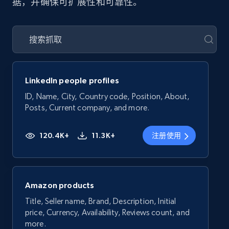
据，并确保可扩展性和可靠性。
LinkedIn people profiles
ID, Name, City, Country code, Position, About,
Posts, Current company, and more.
120.4K+
11.3K+
注册使用
Amazon products
Title, Seller name, Brand, Description, Initial
price, Currency, Availability, Reviews count, and
more.