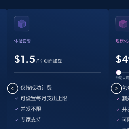
Crunchbase companies information
Name, URL, ID, Cb rank, Region, About,
Industries, Operating status, and more.
体验套餐
规模化
15.6K+
1.6K+
注册使用
$1.5
$
4
/1K 页面加载
Crunchbase companies information -
滑动以
Searching data by keyword
仅按成功计费
包
Name, URL, ID, Cb rank, Region, About,
可设置每月支出上限
额外
Industries, Operating status, and more.
并发不限
并
15.6K+
1.6K+
注册使用
专家支持
可