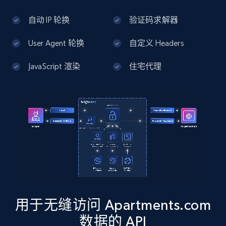
more.
自动 IP 轮换
验证码求解器
13.3K+
1.7K+
注册使用
User Agent 轮换
自定义 Headers
JavaScript 渲染
住宅代理
Google Maps full information - Discover
new records by Customer ID
Place id, URL, Country, Name, Category,
Address, Description, Business details, and
more.
13.3K+
1.7K+
注册使用
用于无缝访问 Apartments.com
Instagram - Posts
数据的 API