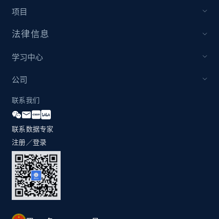
项目
Youtube - Videos posts - Discovery records
法律信息
by Explore page URL
URL, Title, Youtuber, Youtuber md5, Video url,
学习中心
Video length, Likes, Views, and more.
公司
8.1K+
716+
注册使用
联系我们
联系数据专家
Youtube - Videos posts - Discovery videos
注册／登录
by podcast url
URL, Title, Youtuber, Youtuber md5, Video url,
Video length, Likes, Views, and more.
8.1K+
716+
注册使用