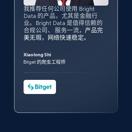
posted, Photos, URL, Quoted post, and more.
我推荐任何公司使用 Bright
最重要的是拥有
质量
最好、
数量
Data 的产品，尤其是金融行
最多的数据，而这正是 Bright
10.4K+
1.2K+
注册使用
业。Bright Data 是值得信赖的
Data 和 tgndata 发挥作用的地
合规公司、 服务一流，
方。
产品完
Bright Data 拥有自有代理基础
根据我的使用体验，Bright Data
我们对与 Bright Data 的合作感
我们对 Bright Data 的
可靠性
印
美无瑕，网络快速稳定。
设施，助您持续获取网络数据。
的服务价值不可估量。Bright
到非常满意。各方面都很不错，
象深刻，对整体服务也非常满
此外，他们的网页解锁工具还能
Data 帮助我们采集了充足的公
网络非常稳定，而我们对其客户
意。我们与客户经理保持着定期
X (formerly Twitter) - Posts - Collecting
George Koutsoudopoulos
帮助您轻松绕过烦人的验证码
共网络数据以满足需求，并通过
服务和支持团队也非常认可。
沟通，他的协助对我们非常有帮
Twitter posts URLs
Xiaolong Shi
tgndata 的首席执行官 (CEO)
（CAPTCHA）。
其支持团队和开发团队，让我们
助。
Bitget 的爬虫工程师
ID, User posted, Name, Description, Date
对许多流程进行了优化。
posted, Photos, URL, Quoted post, and more.
Cheddi Rai
Nicholas Renotte
Yorgos Panzaris
AdRetreaver CEO
数据科学专家
Charmagne Cruz
Convert Group 的 CTO
10.4K+
1.2K+
注册使用
—— Shopee Philippines Inc. 报告与分析、
点击观看
业务技术与定价负责人
X (formerly Twitter) - Posts - Getting x
posts by array of profiles
点击观看
ID, User posted, Name, Description, Date