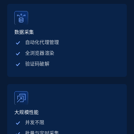
Linkedin job listings information - Discover
jobs by company URL
数据采集
URL, Job posting id, Job title, Company name,
自动化代理管理
Company id, Job location, Job summary, Job
全浏览器渲染
seniority level, and more.
验证码破解
15.3K+
2.2K+
注册使用
Google Maps full information
Place id, URL, Country, Name, Category,
大规模性能
Address, Description, Business details, and
more.
并发不限
批量与定时采集