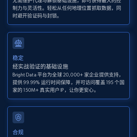
无需维护代理与解锁基础设施，即可获得最大的控
Zillow properties listing information
制力与灵活性。轻松从任何地理位置抓取数据，同
Zpid, City, State, HomeStatus, Address,
时避开验证码与封锁。
IsListingClaimedByCurrentSignedInUser,
IsCurrentSignedInAgentResponsible, Bedrooms,
and more.
12K+
1.3K+
注册使用
稳定
经实战验证的基础设施
Bright Data 平台为全球 20,000+ 家企业提供支持，
Zillow properties listing information -
提供 99.99% 运行时间保障，并可访问覆盖 195 个国
Discover by custom filters - location, home
家的 150M+ 真实用户 IP，让你更安心。
type and status
Zpid, City, State, HomeStatus, Address,
IsListingClaimedByCurrentSignedInUser,
IsCurrentSignedInAgentResponsible, Bedrooms,
and more.
合规