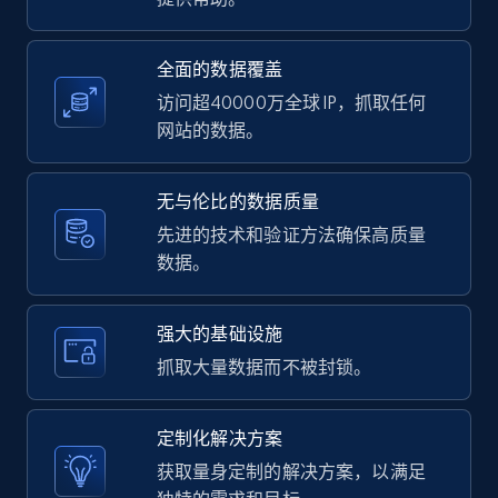
text, Date posted, and more.
全面的数据覆盖
11.3K+
1.5K+
注册使用
访问超40000万全球 IP，抓取任何
网站的数据。
LinkedIn posts - Discover user's articles by
无与伦比的数据质量
URL
先进的技术和验证方法确保高质量
URL, ID, User id, Use url, Title, Headline, Post
数据。
text, Date posted, and more.
11.3K+
1.5K+
注册使用
强大的基础设施
抓取大量数据而不被封锁。
LinkedIn posts - Discover posts by Profile
定制化解决方案
URL
获取量身定制的解决方案，以满足
URL, ID, User id, Use url, Title, Headline, Post