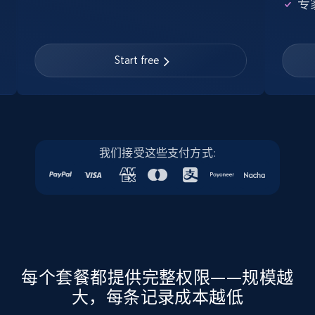
专
Linkedin job listings information
URL, Job posting id, Job title, Company name,
Start free
Company id, Job location, Job summary, Job
seniority level, and more.
15.3K+
2.2K+
注册使用
我们接受这些支付方式:
Linkedin job listings information - Discover
new jobs by keyword
URL, Job posting id, Job title, Company name,
Company id, Job location, Job summary, Job
seniority level, and more.
每个套餐都提供完整权限——规模越
大，每条记录成本越低
15.3K+
2.2K+
注册使用