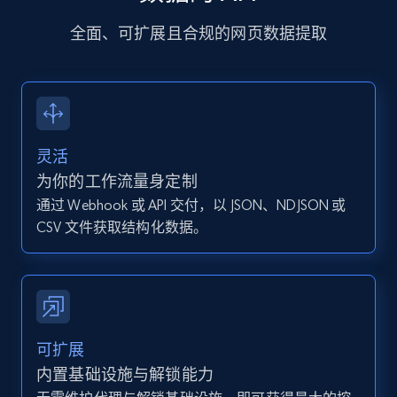
URL, User posted, Description, Hashtags, Num
comments, Date posted, Likes, Photos, and
全面、可扩展且合规的网页数据提取
more.
13.2K+
1.6K+
注册使用
灵活
Instagram - Posts - Collects posts from a
为你的工作流量身定制
specific URLs by using profile URL
通过 Webhook 或 API 交付，以 JSON、NDJSON 或
URL, User posted, Description, Hashtags, Num
CSV 文件获取结构化数据。
comments, Date posted, Likes, Photos, and
more.
13.2K+
1.6K+
注册使用
可扩展
内置基础设施与解锁能力