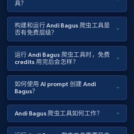
具？
8.3K+
963+
注册使用
构建和运行 Andi Bagus 爬虫工具是
否有免费层级？
Youtube - Videos posts
URL, Title, Youtuber, Youtuber md5, Video url,
运行 Andi Bagus 爬虫工具时，免费
Video length, Likes, Views, and more.
credits 用完后会怎样？
8.1K+
714+
注册使用
如何使用 AI prompt 创建 Andi
Bagus？
Youtube - Videos posts - Search new
Andi Bagus 爬虫工具如何工作？
youtube videos by keyword
URL, Title, Youtuber, Youtuber md5, Video url,
Video length, Likes, Views, and more.