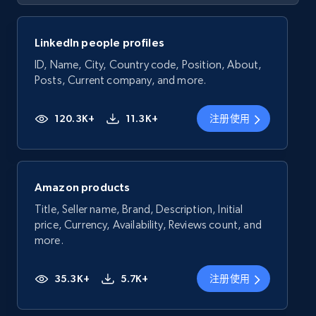
LinkedIn people profiles
ID, Name, City, Country code, Position, About,
Posts, Current company, and more.
120.3K+
11.3K+
注册使用
Amazon products
Title, Seller name, Brand, Description, Initial
price, Currency, Availability, Reviews count, and
more.
35.3K+
5.7K+
注册使用