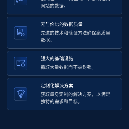
网站的数据。
LinkedIn posts - Discover user's articles by
无与伦比的数据质量
URL
先进的技术和验证方法确保高质量
URL, ID, User id, Use url, Title, Headline, Post
数据。
text, Date posted, and more.
11.3K+
1.5K+
注册使用
强大的基础设施
抓取大量数据而不被封锁。
LinkedIn posts - Discover posts by Profile
定制化解决方案
URL
获取量身定制的解决方案，以满足
URL, ID, User id, Use url, Title, Headline, Post
独特的需求和目标。
text, Date posted, and more.
11.3K+
1.5K+
注册使用