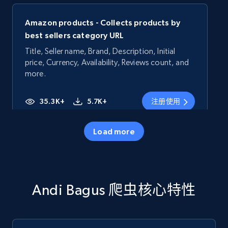
Amazon products - Collects products by
best sellers category URL
Title, Seller name, Brand, Description, Initial
price, Currency, Availability, Reviews count, and
more.
35.3K+
5.7K+
注册使用
Load more
Amazon products - Collects products by
specific category URL
Title, Seller name, Brand, Description, Initial
Andi Bagus 爬虫核心特性
price, Currency, Availability, Reviews count, and
more.