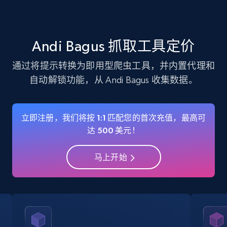
verified, and more.
22.3K+
3.5K+
注册使用
Andi Bagus 抓取工具定价
通过将提示转换为即用型爬虫工具，并内置代理和
自动解锁功能，从 Andi Bagus 收集数据。
Instagram - Profiles - Collect profile
information by user name
Account, Fbid, ID, Followers, Posts count, Is
立即注册，我们将按 1:1 匹配您的首次充值，最高可
business account, Is professional account, Is
达 500 美元！
verified, and more.
马上开始
22.3K+
3.5K+
注册使用
Crunchbase companies information
Name, URL, ID, Cb rank, Region, About,