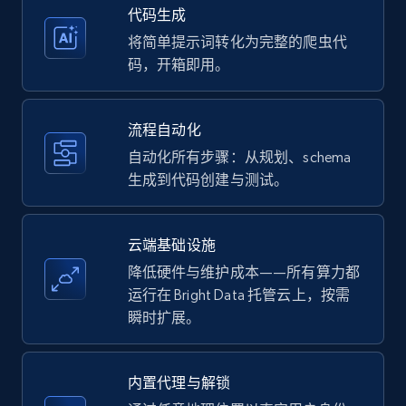
35.3K+
5.7K+
注册使用
代码生成
将简单提示词转化为完整的爬虫代
码，开箱即用。
Amazon products - Collects products by
specific keywords
流程自动化
Title, Seller name, Brand, Description, Initial
自动化所有步骤：从规划、schema
price, Currency, Availability, Reviews count, and
生成到代码创建与测试。
more.
35.3K+
5.7K+
注册使用
云端基础设施
降低硬件与维护成本——所有算力都
运行在 Bright Data 托管云上，按需
瞬时扩展。
Amazon products - find products by using
upc numbers
Title, Seller name, Brand, Description, Initial
内置代理与解锁
price, Currency, Availability, Reviews count, and