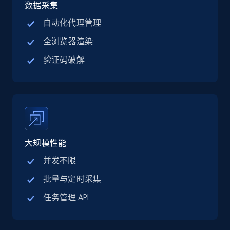
jobs by company URL
数据采集
URL, Job posting id, Job title, Company name,
自动化代理管理
Company id, Job location, Job summary, Job
全浏览器渲染
seniority level, and more.
验证码破解
15.3K+
2.2K+
注册使用
Google Maps full information
Place id, URL, Country, Name, Category,
大规模性能
Address, Description, Business details, and
more.
并发不限
批量与定时采集
13.3K+
1.7K+
注册使用
任务管理 API