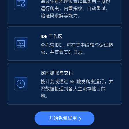
more.
通过任意地理位置以真实用户身份
运行爬虫，内置指纹、自动重试、
验证码求解等能力。
35.3K+
5.7K+
注册使用
IDE 工作区
LinkedIn company information
全托管 IDE，可在其中编辑与调试爬
虫，并查看实时日志。
ID, Name, Country code, Locations, Followers,
Employees in linkedin, About, Specialties, and
more.
定时抓取与交付
按计划或通过 API 触发爬虫运行，并
33.5K+
3.5K+
注册使用
将数据投递到各大主流存储目的
地。
Instagram - Profiles
开始免费试用
Account, Fbid, ID, Followers, Posts count, Is
business account, Is professional account, Is