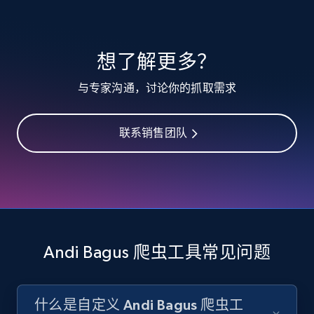
TikTok - Profiles
想了解更多？
Account id, Nickname, Biography, Awg
与专家沟通，讨论你的抓取需求
engagement rate, Comment engagement rate,
Like engagement rate, Bio link, Predicted lang,
and more.
联系销售团队
8.3K+
963+
注册使用
TikTok - Profiles - Discover by search URL
and country
Andi Bagus 爬虫工具常见问题
Account id, Nickname, Biography, Awg
engagement rate, Comment engagement rate,
Like engagement rate, Bio link, Predicted lang,
什么是自定义 Andi Bagus 爬虫工
and more.