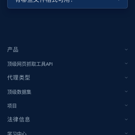
Video length, Likes, Views, and more.
8.1K+
714+
注册使用
产品
Youtube - Videos posts - Collect YouTube
posts by hashtags
顶级网页抓取工具API
URL, Title, Youtuber, Youtuber md5, Video url,
Video length, Likes, Views, and more.
代理类型
顶级数据集
8.1K+
714+
注册使用
项目
法律信息
Youtube - Videos posts - Discovery records
by Explore page URL
学习中心