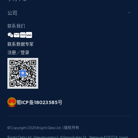
URL, Title, Youtuber, Youtuber md5, Video url,
Video length, Likes, Views, and more.
公司
联系我们
8.1K+
714+
注册使用
联系数据专家
注册／登录
Youtube - Videos posts - Discovery videos
by podcast url
URL, Title, Youtuber, Youtuber md5, Video url,
Video length, Likes, Views, and more.
8.1K+
714+
注册使用
蜀ICP备18023585号
Amazon Reviews
© Copyright 2026 Bright Data Ltd. | 版权所有
URL, Product name, Product rating, Product
Bright Data Ltd. (Headquarters), 4 Hamahshev St., Netanya 4250714, Israel