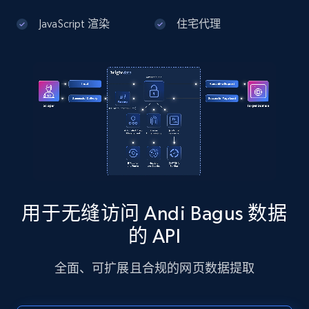
JavaScript 渲染
住宅代理
Google Maps full information - Discover
new records by Customer ID
Place id, URL, Country, Name, Category,
Address, Description, Business details, and
more.
13.3K+
1.7K+
注册使用
用于无缝访问 Andi Bagus 数据
Instagram - Posts
的 API
URL, User posted, Description, Hashtags, Num
comments, Date posted, Likes, Photos, and
全面、可扩展且合规的网页数据提取
more.