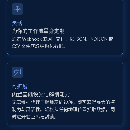
13.2K+
1.6K+
注册使用
灵活
Instagram - Posts - Collects posts from a
为你的工作流量身定制
specific URLs by using profile URL
通过 Webhook 或 API 交付，以 JSON、NDJSON 或
URL, User posted, Description, Hashtags, Num
CSV 文件获取结构化数据。
comments, Date posted, Likes, Photos, and
more.
13.2K+
1.6K+
注册使用
可扩展
内置基础设施与解锁能力
无需维护代理与解锁基础设施，即可获得最大的控
Zillow properties listing information
制力与灵活性。轻松从任何地理位置抓取数据，同
Zpid, City, State, HomeStatus, Address,
时避开验证码与封锁。
IsListingClaimedByCurrentSignedInUser,
IsCurrentSignedInAgentResponsible, Bedrooms,