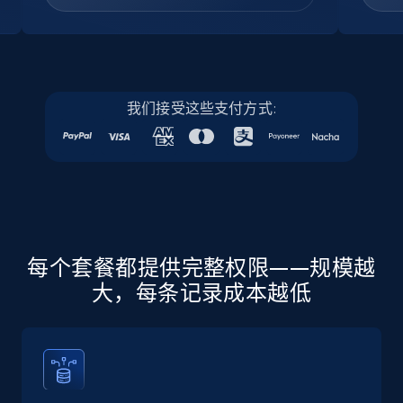
Company id, Job location, Job summary, Job
seniority level, and more.
15.3K+
2.2K+
注册使用
我们接受这些支付方式:
Linkedin job listings information - Discover
new jobs by keyword
URL, Job posting id, Job title, Company name,
Company id, Job location, Job summary, Job
seniority level, and more.
每个套餐都提供完整权限——规模越
大，每条记录成本越低
15.3K+
2.2K+
注册使用
Linkedin job listings information - Discover