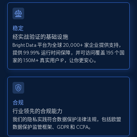
and more.
12K+
1.3K+
注册使用
稳定
经实战验证的基础设施
Bright Data 平台为全球 20,000+ 家企业提供支持，
Zillow properties listing information -
提供 99.99% 运行时间保障，并可访问覆盖 195 个国
Discover by custom filters - location, home
家的 150M+ 真实用户 IP，让你更安心。
type and status
Zpid, City, State, HomeStatus, Address,
IsListingClaimedByCurrentSignedInUser,
IsCurrentSignedInAgentResponsible, Bedrooms,
and more.
合规
12K+
1.3K+
注册使用
行业领先的合规能力
我们的隐私实践符合数据保护法律法规，包括欧盟
数据保护监管框架、GDPR 和 CCPA。