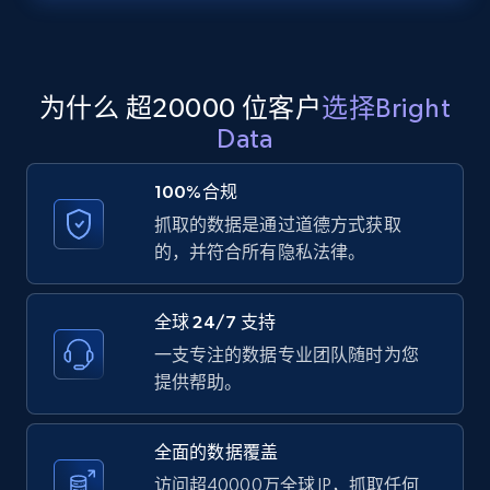
Zillow properties listing information -
Search by parameters on zillow and use the
direct link as input
Zpid, City, State, HomeStatus, Address,
为什么 超20000 位客户
选择Bright
IsListingClaimedByCurrentSignedInUser,
Data
IsCurrentSignedInAgentResponsible, Bedrooms,
and more.
100%合规
抓取的数据是通过道德方式获取
12K+
1.3K+
注册使用
的，并符合所有隐私法律。
全球 24/7 支持
LinkedIn posts
一支专注的数据专业团队随时为您
URL, ID, User id, Use url, Title, Headline, Post
提供帮助。
text, Date posted, and more.
全面的数据覆盖
11.3K+
1.5K+
注册使用
访问超40000万全球 IP，抓取任何