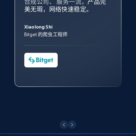
合规公司、 服务一流，
方。
产品完
Bright Data 拥有自有代理基础
根据我的使用体验，Bright Data
我们对与 Bright Data 的合作感
我们对 Bright Data 的
可靠性
印
美无瑕，网络快速稳定。
设施，助您持续获取网络数据。
的服务价值不可估量。Bright
到非常满意。各方面都很不错，
象深刻，对整体服务也非常满
此外，他们的网页解锁工具还能
Data 帮助我们采集了充足的公
网络非常稳定，而我们对其客户
意。我们与客户经理保持着定期
X (formerly Twitter) - Posts - Collecting
George Koutsoudopoulos
帮助您轻松绕过烦人的验证码
共网络数据以满足需求，并通过
服务和支持团队也非常认可。
沟通，他的协助对我们非常有帮
Twitter posts URLs
Xiaolong Shi
tgndata 的首席执行官 (CEO)
（CAPTCHA）。
其支持团队和开发团队，让我们
助。
Bitget 的爬虫工程师
ID, User posted, Name, Description, Date
对许多流程进行了优化。
posted, Photos, URL, Quoted post, and more.
Cheddi Rai
Nicholas Renotte
Yorgos Panzaris
AdRetreaver CEO
数据科学专家
Charmagne Cruz
Convert Group 的 CTO
10.3K+
1.2K+
注册使用
—— Shopee Philippines Inc. 报告与分析、
点击观看
业务技术与定价负责人
X (formerly Twitter) - Posts - Getting x
posts by array of profiles
点击观看
ID, User posted, Name, Description, Date
posted, Photos, URL, Quoted post, and more.
10.3K+
1.2K+
注册使用