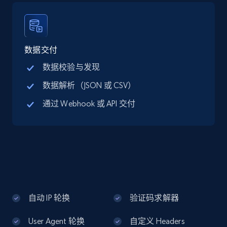
Google Maps full information - discover
records by location search
Place id, URL, Country, Name, Category,
Address, Description, Business details, and
数据交付
more.
数据校验与发现
数据解析（JSON 或 CSV）
13.3K+
1.7K+
注册使用
通过 Webhook 或 API 交付
Google Maps full information - Collect
Google Maps Businesses data by place id
Place id, URL, Country, Name, Category,
Address, Description, Business details, and
more.
自动 IP 轮换
验证码求解器
13.3K+
1.7K+
注册使用
User Agent 轮换
自定义 Headers