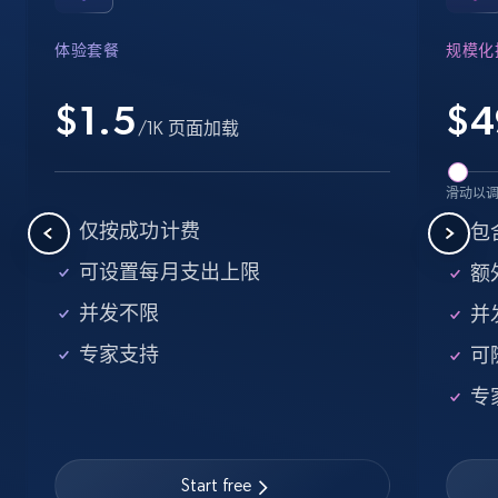
Industries, Operating status, and more.
体验套餐
规模化
15.6K+
1.6K+
注册使用
$1.5
$
4
/1K 页面加载
Crunchbase companies information -
滑动以
Searching data by keyword
仅按成功计费
包
Name, URL, ID, Cb rank, Region, About,
可设置每月支出上限
额外
Industries, Operating status, and more.
并发不限
并
15.6K+
1.6K+
注册使用
专家支持
可
专
Linkedin job listings information
URL, Job posting id, Job title, Company name,
Start free