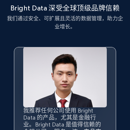
Bright Data 深受全球顶级品牌信赖
我们通过安全、可扩展且灵活的数据管理，助力企
LinkedIn posts - Discover new posts
业增长。
company URL
URL, ID, User id, Use url, Title, Headline, Post
text, Date posted, and more.
11.3K+
1.5K+
注册使用
X (formerly Twitter) - Posts
ID, User posted, Name, Description, Date
posted, Photos, URL, Quoted post, and more.
我推荐任何公司使用 Bright
最重要的是拥有
质量
最好、
数量
Data 的产品，尤其是金融行
最多的数据，而这正是 Bright
10.3K+
1.2K+
注册使用
业。Bright Data 是值得信赖的
Data 和 tgndata 发挥作用的地