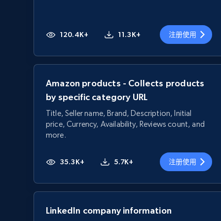
120.4K+
11.3K+
注册使用
Amazon products - Collects products
by specific category URL
Title, Seller name, Brand, Description, Initial
price, Currency, Availability, Reviews count, and
more.
35.3K+
5.7K+
注册使用
LinkedIn company information