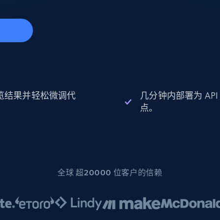
起价
数据中心代理
$0.9/IP
B
静态ISP代理
130万+ 超高速静态住宅代理
始
览结果并轻松微调代
几分钟内部署为 API
。
点。
全球 超20000 位客户的信赖