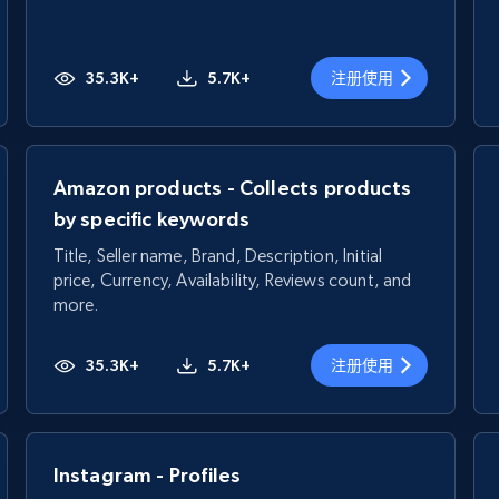
35.3K+
5.7K+
注册使用
Amazon products - Collects products
by specific keywords
Title, Seller name, Brand, Description, Initial
price, Currency, Availability, Reviews count, and
more.
35.3K+
5.7K+
注册使用
Instagram - Profiles