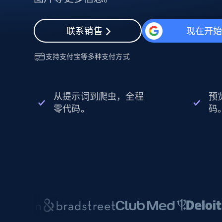
动态代理
起价
$5
$2.5/G
免费套餐
动态代理
5折
超40000万 万高速真人住宅代理
起价
联系销售
现在开
ISP 代理
$1.3/IP
数据中心代理
用于数据获取的高速代理
支持
支付宝
等多种支付方式
从提示词到爬虫，全程
预
零代码。
码