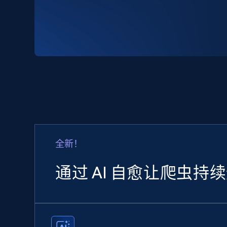
全新！
通过 AI 自愈让爬虫持