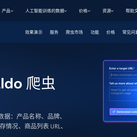
产品
人工智能训练的数据
价格
资源
帮助
效果演示
智能体 WEB 执行
数据源
数据源
服务
爬虫市场
功能
价格
常见问
数
数
资
学习中心
搜索及提取
抓取APIs
抓取APIs
起价
$1
$0.75/1k 记录条
请求
容
让 AI 应用具备搜索与爬取整个网络的能力
从 600+ 个网站获取实时数据
免费套餐
博客
领英
电商
社交媒体
ChatGPT
智能体浏览器
爬虫工作室定价
起价
爬虫工作室
练人形机
让智能体浏览网站并自动执行任务
$1/1k请求
案例研究
免费套餐
将任何网站转化为数据管道
Aldo 爬虫
亮数据 MCP
免费
起价
数据集
数据集
网络研讨会
站式工具包，全面解锁网页
请求
$250/100K 记录条
集
来自 600+ 个域名的预收集数据
起价
领英
电商
社交媒体
房地产
代理位置
缓存速递
$0.2/1k HTML
缓存速递
实时网页数据，采集即交付
产品技术视频
下数据：产品名称、品牌、
存情况、商品列表 URL、