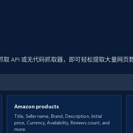
 抓取 API 或无代码抓取器，即可轻松提取大量网
Amazon products
Title, Seller name, Brand, Description, Initial
price, Currency, Availability, Reviews count, and
more.