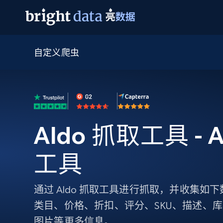
自定义爬虫
网页数据抓取 API
多模态训练
网页数据抓取 API
工具
网页解锁 API
视频与媒体数据
网页解锁 API
起价
$1/ 每1 次
告别封锁和验证码
获得取之不尽的视频，图片及更多内
免费套餐
第三方工具集成
Discover API
视频信息流——为 VLA 准备就绪
免费
起价
爬虫 API
$1/1k请求
始终在线的代理实时网页发现
获取持续、定向的网页视频，用于训
浏览器扩展
器人策略
Aldo 抓取工具 - 
搜索引擎结果页 API
搜索引擎 API
起价
数据包
代理网络检查
按需获取多引擎搜索结果
$1/ 每1 次
免费套餐
为各行各业生成可直接用于LLM的数据
Google
Bing
Duckduckgo
Yandex
工具
起价
网站地图
爬虫浏览器 API
爬虫浏览器 API
$5/GB
键启动内置隐匿模式的远程浏览器
通过 Aldo 抓取工具进行抓取，并收集如
代理基础设施
类目、价格、折扣、评分、SKU、描述、库
代理服务
图片等更多信息。