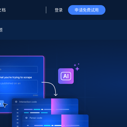
登录
文档
申请免费试用
题
据与洞察
据及洞察
源
公司
初创企业计划
零售情报
零售
新
起价
$2000/月
解锁实时电商洞察与AI驱动的业务推荐
洞察
联盟推荐
演示智能体
企业级数据服务
托管式数据
起价
为企业级数据收集量身定制
$1500/月
采集
信任中心
集成
Deep Lookup
测试版
Bright SDK
在海量级网页数据上运行复杂
查询