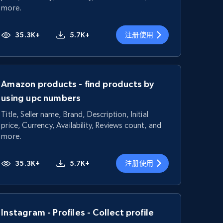
more.
35.3K+
5.7K+
注册使用
Amazon products - find products by
using upc numbers
Title, Seller name, Brand, Description, Initial
price, Currency, Availability, Reviews count, and
more.
35.3K+
5.7K+
注册使用
Instagram - Profiles - Collect profile